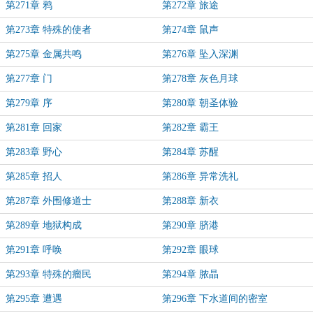
第271章 鸦
第272章 旅途
第273章 特殊的使者
第274章 鼠声
第275章 金属共鸣
第276章 坠入深渊
第277章 门
第278章 灰色月球
第279章 序
第280章 朝圣体验
第281章 回家
第282章 霸王
第283章 野心
第284章 苏醒
第285章 招人
第286章 异常洗礼
第287章 外围修道士
第288章 新衣
第289章 地狱构成
第290章 脐港
第291章 呼唤
第292章 眼球
第293章 特殊的瘤民
第294章 脓晶
第295章 遭遇
第296章 下水道间的密室