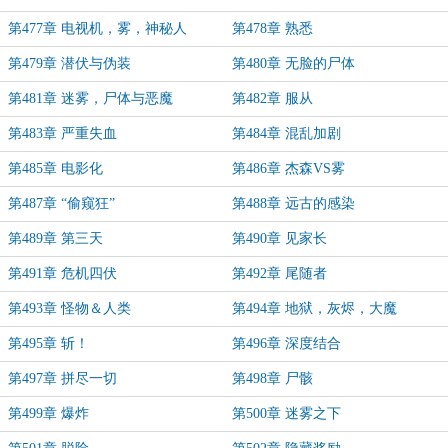
第477章 电视机，雾，神秘人
第478章 熟悉
第479章 潜伏与伪装
第480章 无脸的尸体
第481章 迷雾，尸体与恶魔
第482章 服从
第483章 严重失血
第484章 混乱加剧
第485章 电影化
第486章 杰森VS雾
第487章 “偷窥狂”
第488章 远古的感染
第489章 第三天
第490章 见家长
第491章 危机四伏
第492章 尾随者
第493章 怪物＆人类
第494章 地狱，灰烬，大魔
第495章 斩！
第496章 深度结合
第497章 拼尽一切
第498章 尸骸
第499章 爆炸
第500章 迷雾之下