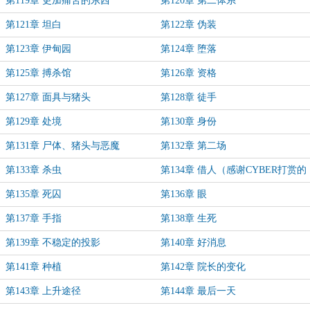
第119章 更加痛苦的东西
第120章 第二体系
第121章 坦白
第122章 伪装
第123章 伊甸园
第124章 堕落
第125章 搏杀馆
第126章 资格
第127章 面具与猪头
第128章 徒手
第129章 处境
第130章 身份
第131章 尸体、猪头与恶魔
第132章 第二场
第133章 杀虫
第134章 借人（感谢CYBER打赏的
盟主）
第135章 死囚
第136章 眼
第137章 手指
第138章 生死
第139章 不稳定的投影
第140章 好消息
第141章 种植
第142章 院长的变化
第143章 上升途径
第144章 最后一天