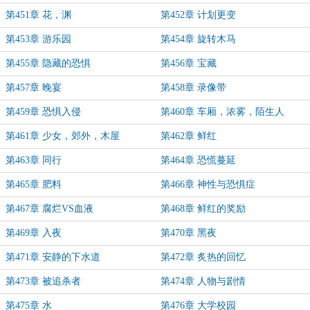
第451章 花，渊
第452章 计划更变
第453章 游乐园
第454章 旋转木马
第455章 隐藏的恐惧
第456章 宝藏
第457章 晚宴
第458章 录像带
第459章 恐惧入侵
第460章 车厢，浓雾，陌生人
第461章 少女，郊外，木屋
第462章 鲜红
第463章 同行
第464章 恐慌蔓延
第465章 肥料
第466章 神性与恐惧症
第467章 腐烂VS血液
第468章 鲜红的奖励
第469章 入夜
第470章 黑夜
第471章 安静的下水道
第472章 炙热的回忆
第473章 被追杀者
第474章 人物与剧情
第475章 水
第476章 大学校园