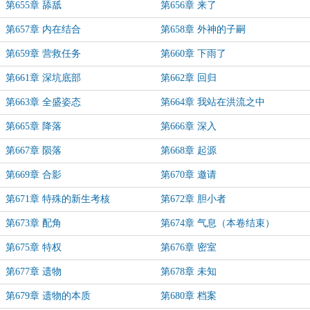
第655章 舔舐
第656章 来了
第657章 内在结合
第658章 外神的子嗣
第659章 营救任务
第660章 下雨了
第661章 深坑底部
第662章 回归
第663章 全盛姿态
第664章 我站在洪流之中
第665章 降落
第666章 深入
第667章 陨落
第668章 起源
第669章 合影
第670章 邀请
第671章 特殊的新生考核
第672章 胆小者
第673章 配角
第674章 气息（本卷结束）
第675章 特权
第676章 密室
第677章 遗物
第678章 未知
第679章 遗物的本质
第680章 档案