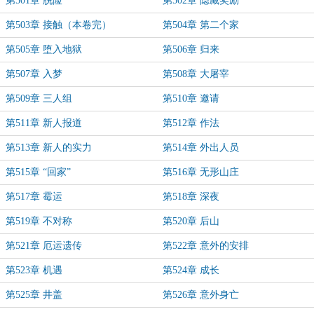
第501章 脱险
第502章 隐藏奖励
第503章 接触（本卷完）
第504章 第二个家
第505章 堕入地狱
第506章 归来
第507章 入梦
第508章 大屠宰
第509章 三人组
第510章 邀请
第511章 新人报道
第512章 作法
第513章 新人的实力
第514章 外出人员
第515章 “回家”
第516章 无形山庄
第517章 霉运
第518章 深夜
第519章 不对称
第520章 后山
第521章 厄运遗传
第522章 意外的安排
第523章 机遇
第524章 成长
第525章 井盖
第526章 意外身亡