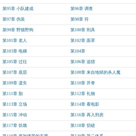
第95章 小队建成
第96章 调查
第97章 伪装
第98章 符
第99章 野猫野狗
第100章 刑具
第101章 老人
第102章 面罩
第103章 电梯
第104章
第105章 过往
第106章 追猎
第107章 底层
第108章 来自地狱的杀人魔
第109章 遗失
第110章 开脊
第111章 胎
第112章 礼物
第113章 立场
第114章 看电影
第115章 冲动
第116章 再入刑房
第117章 饥饿
第118章 切磋