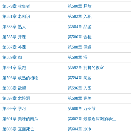
第579章 收集者
第580章 释放
第581章 老相识
第582章 入职
第583章 熟人
第584章 品鉴
第585章 开课
第586章 舌检
第587章 补课
第588章 偶遇
第589章 肉
第590章 浴
第591章 晨跑
第592章 拥挤的教室
第593章 成熟的植物
第594章 问题
第595章 欲望
第596章 入围
第597章 危险源
第598章 完美
第599章 学习
第600章 万圣节
第601章 美味的南瓜
第602章 最接近深渊的学生
第603章 直面死亡
第604章 冰冷