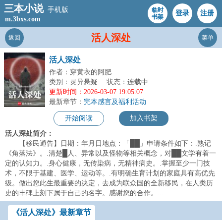
三本小说
手机版
临时
登录
注册
书架
m.3bxs.com
活人深处
返回
菜单
活人深处
作者：穿黄衣的阿肥
类别：灵异悬疑
状态：连载中
更新时间：2026-03-07 19:05:07
最新章节：
完本感言及福利活动
开始阅读
加入书架
活人深处简介：
【移民通告】日期：年月日地点：「██」申请条件如下：.熟记
《角落法》。.清楚█人、异常以及怪物等相关概念，对██文学有着一
定的认知力。.身心健康，无传染病，无精神病史。.掌握至少一门技
术，不限于基建、医学、运动等。.有明确生育计划的家庭具有高优先
级。做出您此生最重要的决定，去成为联众国的全新移民，在人类历
史的丰碑上刻下属于自己的名字。感谢您的合作。...
《活人深处》最新章节