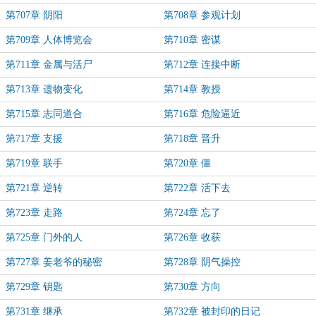
第707章 阴阳
第708章 参观计划
第709章 人体博览会
第710章 密谋
第711章 金属与活尸
第712章 连接中断
第713章 遗物变化
第714章 教授
第715章 志同道合
第716章 危险逼近
第717章 支援
第718章 晋升
第719章 联手
第720章 僵
第721章 逆转
第722章 活下去
第723章 走路
第724章 忘了
第725章 门外的人
第726章 收获
第727章 姜老爷的秘密
第728章 阴气操控
第729章 钥匙
第730章 方向
第731章 继承
第732章 被封印的日记