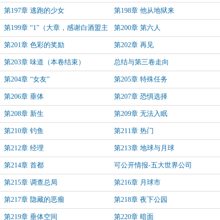
第197章 逃跑的少女
第198章 他从地狱来
第199章 “1”（大章，感谢白酒盟主
第200章 第六人
和纸缘盟主）
第201章 色彩的奖励
第202章 再见
第203章 味道（本卷结束）
总结与第三卷走向
第204章 “女友”
第205章 特殊任务
第206章 垂体
第207章 恐惧选择
第208章 新生
第209章 无法入眠
第210章 钓鱼
第211章 热门
第212章 经理
第213章 地球与月球
第214章 首都
可公开情报-五大世界公司
第215章 调查总局
第216章 月球市
第217章 隐藏的恶瘤
第218章 夜下公园
第219章 垂体空间
第220章 暗面