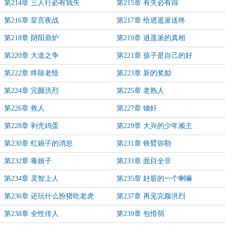
第214章 三人行必有我失
第215章 有失必有得
第216章 皇宫夜战
第217章 给逍遥派送终
第218章 阴阳鼎炉
第219章 逍遥派的真相
第220章 大道之争
第221章 孩子是自己的好
第222章 终除老怪
第223章 新的奖励
第224章 完颜洪烈
第225章 老熟人
第226章 救人
第227章 锄奸
第228章 剥壳鸡蛋
第229章 大兴的少年顽主
第230章 红娘子的消息
第231章 铁臂弥勒
第232章 毒娘子
第233章 面目全非
第234章 灵智上人
第235章 好脏的一个喇嘛
第236章 还玩什么扮猪吃老虎
第237章 再见完颜洪烈
第238章 全性传人
第239章 包惜弱