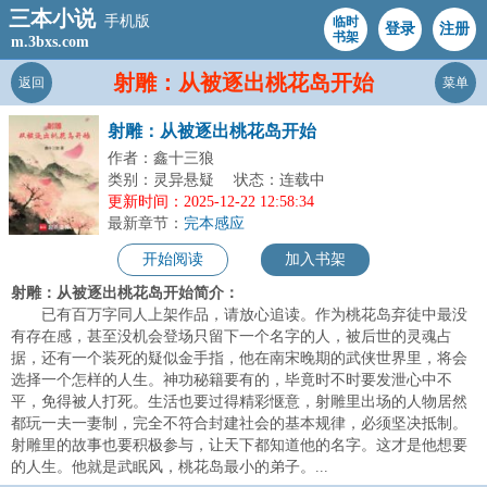
三本小说
手机版
临时
登录
注册
书架
m.3bxs.com
射雕：从被逐出桃花岛开始
返回
菜单
射雕：从被逐出桃花岛开始
作者：鑫十三狼
类别：灵异悬疑
状态：连载中
更新时间：2025-12-22 12:58:34
最新章节：
完本感应
开始阅读
加入书架
射雕：从被逐出桃花岛开始简介：
已有百万字同人上架作品，请放心追读。作为桃花岛弃徒中最没
有存在感，甚至没机会登场只留下一个名字的人，被后世的灵魂占
据，还有一个装死的疑似金手指，他在南宋晚期的武侠世界里，将会
选择一个怎样的人生。神功秘籍要有的，毕竟时不时要发泄心中不
平，免得被人打死。生活也要过得精彩惬意，射雕里出场的人物居然
都玩一夫一妻制，完全不符合封建社会的基本规律，必须坚决抵制。
射雕里的故事也要积极参与，让天下都知道他的名字。这才是他想要
的人生。他就是武眠风，桃花岛最小的弟子。...