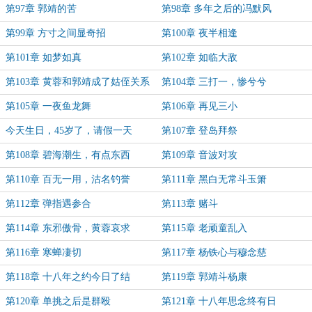
第97章 郭靖的苦
第98章 多年之后的冯默风
第99章 方寸之间显奇招
第100章 夜半相逢
第101章 如梦如真
第102章 如临大敌
第103章 黄蓉和郭靖成了姑侄关系
第104章 三打一，惨兮兮
第105章 一夜鱼龙舞
第106章 再见三小
今天生日，45岁了，请假一天
第107章 登岛拜祭
第108章 碧海潮生，有点东西
第109章 音波对攻
第110章 百无一用，沽名钓誉
第111章 黑白无常斗玉箫
第112章 弹指遇参合
第113章 赌斗
第114章 东邪傲骨，黄蓉哀求
第115章 老顽童乱入
第116章 寒蝉凄切
第117章 杨铁心与穆念慈
第118章 十八年之约今日了结
第119章 郭靖斗杨康
第120章 单挑之后是群殴
第121章 十八年思念终有日