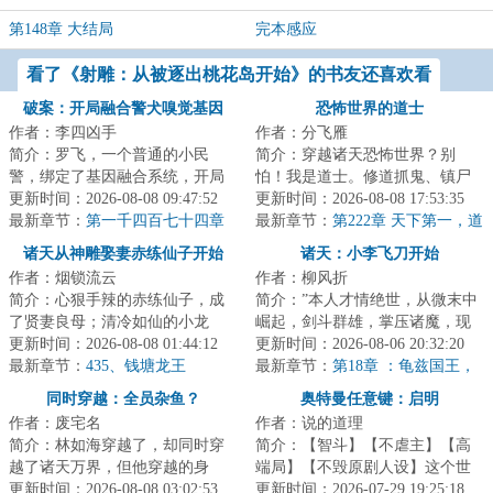
第148章 大结局
完本感应
看了《射雕：从被逐出桃花岛开始》的书友还喜欢看
破案：开局融合警犬嗅觉基因
恐怖世界的道士
作者：李四凶手
作者：分飞雁
简介：罗飞，一个普通的小民
简介：穿越诸天恐怖世界？别
警，绑定了基因融合系统，开局
怕！我是道士。修道抓鬼、镇尸
融合警犬嗅觉基因，破获凶杀
更新时间：2026-08-08 09:47:52
降妖，斩诸天妖魔鬼怪。炼丹符
更新时间：2026-08-08 17:53:35
案，从此走上了不平...
最新章节：
第一千四百七十四章
箓、仙神道果，修...
最新章节：
第222章 天下第一，道
列岛沉了，天皇还在打高尔夫
德真仙
诸天从神雕娶妻赤练仙子开始
诸天：小李飞刀开始
作者：烟锁流云
作者：柳风折
简介：心狠手辣的赤练仙子，成
简介：”本人才情绝世，从微末中
了贤妻良母；清冷如仙的小龙
崛起，剑斗群雄，掌压诸魔，现
女，也变得活泼可爱。还有杨
更新时间：2026-08-08 01:44:12
在成为天下公认的武林神话了，
更新时间：2026-08-06 20:32:20
过……看着自家这个...
最新章节：
435、钱塘龙王
你这外挂才来...
最新章节：
第18章 ：龟兹国王，
驸马胡铁花，对付移花接玉的法
同时穿越：全员杂鱼？
奥特曼任意键：启明
子
作者：废宅名
作者：说的道理
简介：林如海穿越了，却同时穿
简介：【智斗】【不虐主】【高
越了诸天万界，但他穿越的身
端局】【不毁原剧人设】这个世
份，每一个都是杂鱼。就连同时
更新时间：2026-08-08 03:02:53
界，防卫队由各种重量级成员构
更新时间：2026-07-29 19:25:18