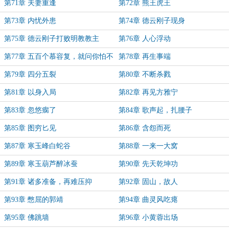
第71章 夫妻重逢
第72章 熊王虎王
第73章 内忧外患
第74章 德云刚子现身
第75章 德云刚子打败明教教主
第76章 人心浮动
第77章 五百个慕容复，就问你怕不
第78章 再生事端
怕
第79章 四分五裂
第80章 不断杀戮
第81章 以身入局
第82章 再见方雅宁
第83章 忽悠瘸了
第84章 歌声起，扎腰子
第85章 图穷匕见
第86章 含怨而死
第87章 寒玉峰白蛇谷
第88章 一来一大窝
第89章 寒玉葫芦醉冰蚕
第90章 先天乾坤功
第91章 诸多准备，再难压抑
第92章 固山，故人
第93章 憋屈的郭靖
第94章 曲灵风吃瘪
第95章 佛跳墙
第96章 小黄蓉出场