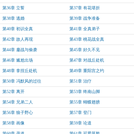
第36章 立誓
第37章 有花堪折
第38章 逃婚
第39章 战争准备
第40章 初识全真
第41章 全真弟子
第42章 故人再现
第43章 桃花战全真
第44章 鏖战与偷袭
第45章 好久不见
第46章 尴尬出场
第47章 对战丘处机
第48章 拿捏丘处机
第49章 重阳宫之约
第50章 冯默风的过往
第51章 治疗
第52章 离开
第53章 终南山脚
第54章 兄弟二人
第55章 蝴蝶翅膀
第56章 狼子野心
第57章 登门
第58章 画像
第59章 论道
第60章 寻道
第61章 可爱莫愁