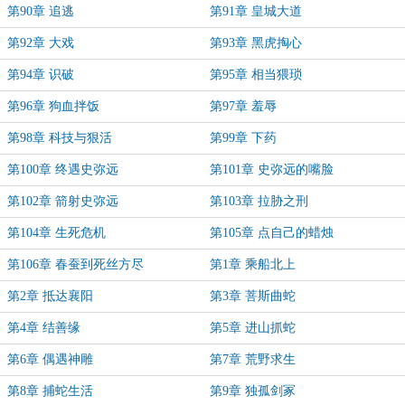
第90章 追逃
第91章 皇城大道
第92章 大戏
第93章 黑虎掏心
第94章 识破
第95章 相当猥琐
第96章 狗血拌饭
第97章 羞辱
第98章 科技与狠活
第99章 下药
第100章 终遇史弥远
第101章 史弥远的嘴脸
第102章 箭射史弥远
第103章 拉胁之刑
第104章 生死危机
第105章 点自己的蜡烛
第106章 春蚕到死丝方尽
第1章 乘船北上
第2章 抵达襄阳
第3章 菩斯曲蛇
第4章 结善缘
第5章 进山抓蛇
第6章 偶遇神雕
第7章 荒野求生
第8章 捕蛇生活
第9章 独孤剑冢