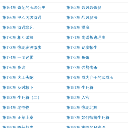
第164章 奇葩的玉珠公主
第165章 聂风聂铁腿
第166章 甲乙丙级待遇
第167章 烈风腿法
第168章 待遇非凡
第169章 摸底
第170章 相互试探
第171章 离谱叛逃理由
第172章 惊现凌波微步
第173章 疑窦顿生
第174章 一团迷雾
第175章 鱼饵
第176章 夜袭
第177章 强势击杀
第178章 火工头陀
第179章 成为弃子的武成玉
第180章 及时救下
第181章 生死符
第182章 生死符（二）
第183章 入宫
第184章 老怪物
第185章 惊现北冥
第186章 正菜上桌
第187章 如何抵抗生死符
第188章 收获颇丰
第189章 古怪的乌浅语