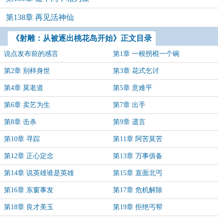
第138章 再见活神仙
《射雕：从被逐出桃花岛开始》正文目录
说点发布前的感言
第1章 一根拐棍一个碗
第2章 别样身世
第3章 花式乞讨
第4章 莫老道
第5章 意难平
第6章 卖艺为生
第7章 出手
第8章 击杀
第9章 遗言
第10章 寻踪
第11章 阿苦莫苦
第12章 正心定念
第13章 万事俱备
第14章 说英雄谁是英雄
第15章 直面北丐
第16章 东窗事发
第17章 危机解除
第18章 良才美玉
第19章 拒绝丐帮