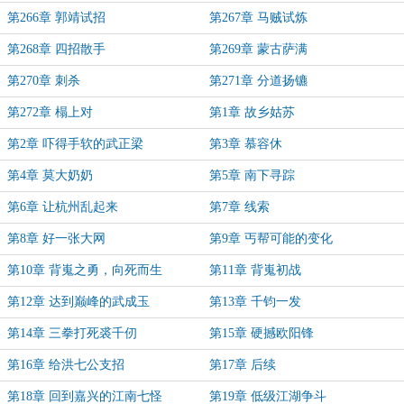
第266章 郭靖试招
第267章 马贼试炼
第268章 四招散手
第269章 蒙古萨满
第270章 刺杀
第271章 分道扬镳
第272章 榻上对
第1章 故乡姑苏
第2章 吓得手软的武正梁
第3章 慕容休
第4章 莫大奶奶
第5章 南下寻踪
第6章 让杭州乱起来
第7章 线索
第8章 好一张大网
第9章 丐帮可能的变化
第10章 背嵬之勇，向死而生
第11章 背嵬初战
第12章 达到巅峰的武成玉
第13章 千钧一发
第14章 三拳打死裘千仞
第15章 硬撼欧阳锋
第16章 给洪七公支招
第17章 后续
第18章 回到嘉兴的江南七怪
第19章 低级江湖争斗