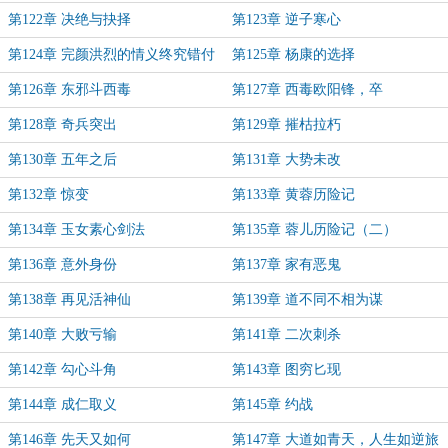
第122章 决绝与抉择
第123章 逆子寒心
第124章 完颜洪烈的情义终究错付
第125章 杨康的选择
了
第126章 东邪斗西毒
第127章 西毒欧阳锋，卒
第128章 奇兵突出
第129章 摧枯拉朽
第130章 五年之后
第131章 大势未改
第132章 惊变
第133章 黄蓉历险记
第134章 玉女素心剑法
第135章 蓉儿历险记（二）
第136章 意外身份
第137章 家有恶鬼
第138章 再见活神仙
第139章 道不同不相为谋
第140章 大败亏输
第141章 二次刺杀
第142章 勾心斗角
第143章 图穷匕现
第144章 成仁取义
第145章 约战
第146章 先天又如何
第147章 大道如青天，人生如逆旅