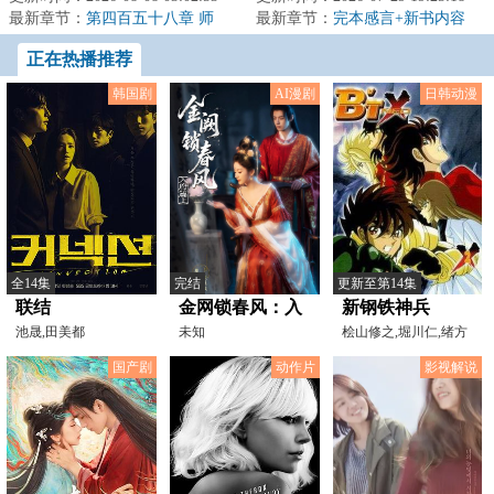
穿越的金手指，也...
最新章节：
第四百五十八章 师
成:总监城府深...
最新章节：
完本感言+新书内容
父，你没死啊
+推一本万订骑士文《谁让他当假
正在热播推荐
面骑士的！》
韩国剧
AI漫剧
日韩动漫
全14集
完结
更新至第14集
联结
金网锁春风：入
新钢铁神兵
池晟,田美都
府篇（上）
未知
桧山修之,堀川仁,绪方
惠美,一条和矢,藤原启
国产剧
动作片
影视解说