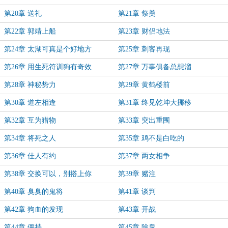
第20章 送礼
第21章 祭奠
第22章 郭靖上船
第23章 财侣地法
第24章 太湖可真是个好地方
第25章 刺客再现
第26章 用生死符训狗有奇效
第27章 万事俱备总想溜
第28章 神秘势力
第29章 黄鹤楼前
第30章 道左相逢
第31章 终见乾坤大挪移
第32章 互为猎物
第33章 突出重围
第34章 将死之人
第35章 鸡不是白吃的
第36章 佳人有约
第37章 两女相争
第38章 交换可以，别搭上你
第39章 赌注
第40章 臭臭的鬼将
第41章 谈判
第42章 狗血的发现
第43章 开战
第44章 僵持
第45章 除鬼