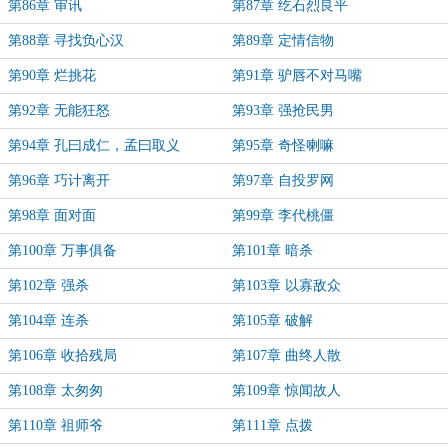
第86章 审讯
第87章 纥石烈良平
第88章 寻找负心汉
第89章 定情信物
第90章 烂挑花
第91章 驴唇不对马嘴
第92章 无能狂怒
第93章 强抢民男
第94章 孔曰成仁，孟曰取义
第95章 奇怪喇嘛
第96章 巧计离开
第97章 自投罗网
第98章 面对面
第99章 李代桃僵
第100章 万事俱备
第101章 暗杀
第102章 强杀
第103章 以寡敌众
第104章 连杀
第105章 破解
第106章 收拾残局
第107章 曲终人散
第108章 太匆匆
第109章 惊闻故人
第110章 祖师爷
第111章 点拨