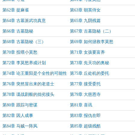
第62章 捉麻雀
第63章 朝英侍女
第64章 古墓派武功真意
第65章 九阴残篇
第66章 古墓隐秘
第67章 古墓隐秘（二）
第68章 古墓隐秘（三）
第69章 如何拯救李莫愁
第70章 投喂小莫愁
第71章 女孩要富养
第72章 李莫愁养成计划
第73章 先天功的奥秘
第74章 论王重阳是个全性的可能性
第75章 丘处机的委托
第76章 突然冒出来的老道士
第77章 接受委托
第78章 谍战剧般的拙劣接头
第79章 大慈恩寺
第80章 跟踪与密谋
第81章 喜讯
第82章 因人成事
第83章 报仇在即
第84章 马贼一阵风
第85章 超级残酷