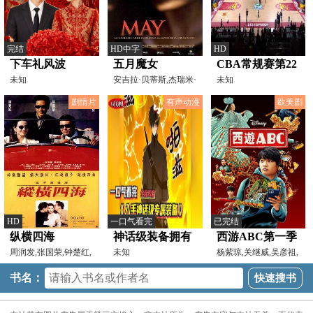
完结
HD中字
HD
下车礼风波
五月魔女
CBA常规赛第22
未知
安吉拉·贝蒂斯,杰瑞米·
轮 深圳马可波罗
未知
西斯托,安娜·法瑞
VS浙江稠州金租
剧情片
有声动漫
欧美剧
20231227（金哲
豪）
HD
一口气看完
已完结
纵横四海
神话级装备拥有
西游ABC第一季
周润发,张国荣,钟楚红,
者
未知
杨紫琼,关继威,吴彦祖,
朱江,曾江,胡枫,唐宁
王班,杨雁雁,黄经汉,
书名：