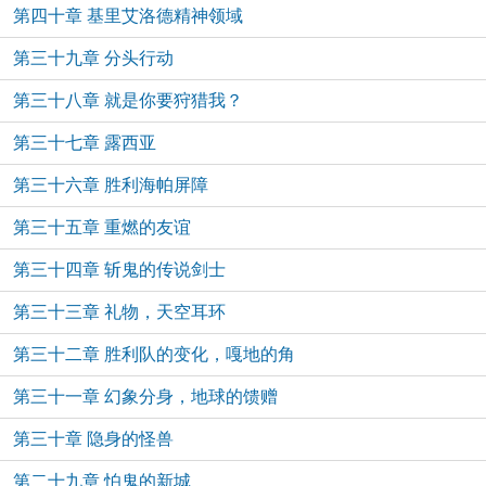
第四十章 基里艾洛德精神领域
第三十九章 分头行动
第三十八章 就是你要狩猎我？
第三十七章 露西亚
第三十六章 胜利海帕屏障
第三十五章 重燃的友谊
第三十四章 斩鬼的传说剑士
第三十三章 礼物，天空耳环
第三十二章 胜利队的变化，嘎地的角
第三十一章 幻象分身，地球的馈赠
第三十章 隐身的怪兽
第二十九章 怕鬼的新城