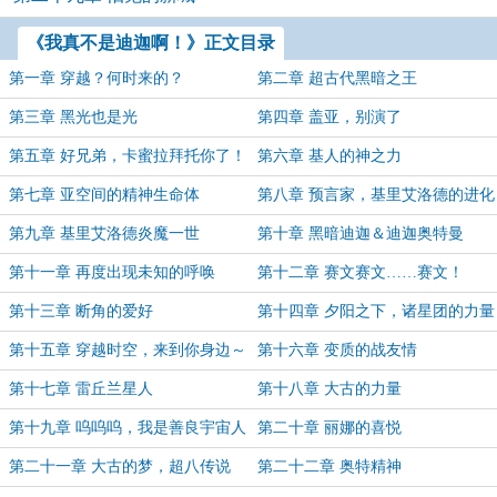
《我真不是迪迦啊！》正文目录
第一章 穿越？何时来的？
第二章 超古代黑暗之王
第三章 黑光也是光
第四章 盖亚，别演了
第五章 好兄弟，卡蜜拉拜托你了！
第六章 基人的神之力
第七章 亚空间的精神生命体
第八章 预言家，基里艾洛德的进化
第九章 基里艾洛德炎魔一世
第十章 黑暗迪迦＆迪迦奥特曼
第十一章 再度出现未知的呼唤
第十二章 赛文赛文……赛文！
第十三章 断角的爱好
第十四章 夕阳之下，诸星团的力量
第十五章 穿越时空，来到你身边～
第十六章 变质的战友情
第十七章 雷丘兰星人
第十八章 大古的力量
第十九章 呜呜呜，我是善良宇宙人
第二十章 丽娜的喜悦
第二十一章 大古的梦，超八传说
第二十二章 奥特精神