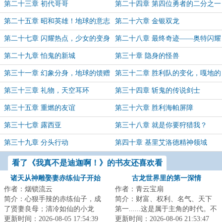
第二十三章 初代哥哥
第二十四章 第四位勇者的二分之一
第二十五章 昭和英雄！地球的意志
第二十六章 金银双龙
与陆远的道歉
第二十七章 闪耀热点，少女的变身
第二十八章 最终奇迹——奥特闪耀
第二十九章 怕鬼的新城
第三十章 隐身的怪兽
第三十一章 幻象分身，地球的馈赠
第三十二章 胜利队的变化，嘎地的
角
第三十三章 礼物，天空耳环
第三十四章 斩鬼的传说剑士
第三十五章 重燃的友谊
第三十六章 胜利海帕屏障
第三十七章 露西亚
第三十八章 就是你要狩猎我？
第三十九章 分头行动
第四十章 基里艾洛德精神领域
看了《我真不是迪迦啊！》的书友还喜欢看
诸天从神雕娶妻赤练仙子开始
古龙世界里的第一深情
作者：烟锁流云
作者：青云宝扇
简介：心狠手辣的赤练仙子，成
简介：财富、权利、名气、天下
了贤妻良母；清冷如仙的小龙
第一......这是属于主角的时代。不
女，也变得活泼可爱。还有杨
更新时间：2026-08-05 17:54:39
过对方云华来说，他更喜欢坐看
更新时间：2026-08-06 21:53:47