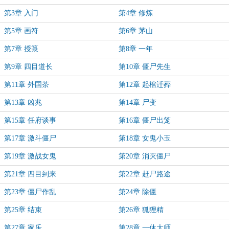
第3章 入门
第4章 修炼
第5章 画符
第6章 茅山
第7章 授箓
第8章 一年
第9章 四目道长
第10章 僵尸先生
第11章 外国茶
第12章 起棺迁葬
第13章 凶兆
第14章 尸变
第15章 任府谈事
第16章 僵尸出笼
第17章 激斗僵尸
第18章 女鬼小玉
第19章 激战女鬼
第20章 消灭僵尸
第21章 四目到来
第22章 赶尸路途
第23章 僵尸作乱
第24章 除僵
第25章 结束
第26章 狐狸精
第27章 家乐
第28章 一休大师