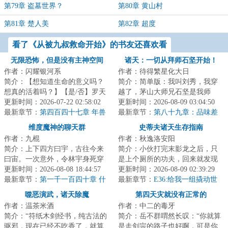
第79章 盗墓世界？
第80章 黄山村
第81章 楚人美
第82章 超度
看了《从被九叔救命开始》的书友还喜欢看
无限恐怖，但是没有主神空间
诸天：一切从拜师石坚开始！
作者：闪耀银河系
作者：待得繁星化大日
简介：【想知道生命的意义吗？
简介：简单版：我叫刘秀，我穿
想真的活着吗？】【是/否】罗天
越了，茅山大师兄石坚是我师
点下了是。“然后呢？”“然后我的
更新时间：2026-07-22 02:58:02
父……不简单版：九叔：“什么符
更新时间：2026-08-09 03:04:50
存款就被...
最新章节：
第四百四十七章 年兽
道大成！我看你...
最新章节：
第八十九章：品味差
到掉进地下室的女鬼！（求订
维度魔神的聊天群
史蒂夫诸天生存指南
阅！）
作者：九棍
作者：秋逸洛安阳
简介：上下四方曰宇，古往今来
简介：小伙打完末影龙之后，只
曰宙。一次意外，令林宇身死穿
是上个厕所的功夫，回来就发现
越，但在穿越途中，他又意外撞
更新时间：2026-08-08 18:44:57
游戏里控制的角色不见了。《我
更新时间：2026-08-09 02:39:29
上了一个刚刚孕...
最新章节：
第一千一百四十章 什
的世界》的主角...
最新章节：
E36:给我一组撬动世
么叫西格玛男人
界的TNT
噬恶演武，诸天除魔
第四天灾就没有正常的
作者：温茶米酒
作者：中二的毒牙
简介：“符纸木剑经书，纯古法的
简介：岳不群喟然长叹：“你就算
驱邪，现在已经不吃香了，就算
是走剑宗的路子也好啊，可是你