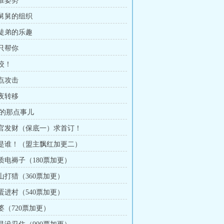
标准姿势
小舅舅的组织
教徒弟的乐趣
我只帮你
别咬！
弱点攻击
连夜转移
的那点事儿
 升官发财（保底一）求首订！
 她是谁！（盟主飘红加更二）
优质电褥子（180票加更）
进山打猎（360票加更）
坏蛋进村（540票加更）
媒婆（720票加更）