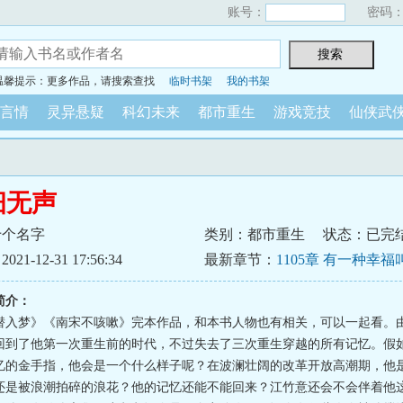
账号：
密码
温馨提示：更多作品，请搜索查找
临时书架
我的书架
言情
灵异悬疑
科幻未来
都市重生
游戏竞技
仙侠武
细无声
十个名字
类别：都市重生
状态：已完
1-12-31 17:56:34
最新章节：
1105章 有一种幸
简介：
潜入梦》《南宋不咳嗽》完本作品，和本书人物也有相关，可以一起看。
回到了他第一次重生前的时代，不过失去了三次重生穿越的所有记忆。假
忆的金手指，他会是一个什么样子呢？在波澜壮阔的改革开放高潮期，他
还是被浪潮拍碎的浪花？他的记忆还能不能回来？江竹意还会不会伴着他