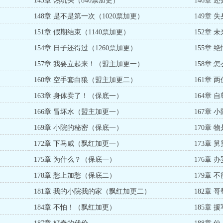
145章 热坑头（840票加更）
146章 
148章 是不是第一次（1020票加更）
149章
151章 假期结束（1140票加更）
152章
154章 日子还得过（1260票加更）
155章 
157章 我要立起来！（盟主加更一）
158章 
160章 空手套白狼（盟主加更二）
161章
163章 身体卖了！（保底一）
164章 
166章 冒坏水（盟主加更一）
167章
169章 小院的秘密（保底一）
170章 
172章 下马威（飘红加更一）
173章
175章 为什么？（保底一）
176章
178章 愁上加愁（保底二）
179章
181章 我的小院我的家（飘红加更二）
182章
184章 不怕！（飘红加更）
185章 