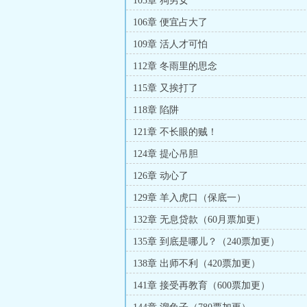
103章 狗男女
106章 便宜占大了
109章 活人才可怕
112章 冬雨里的思念
115章 又挨打了
118章 陷阱
121章 不长眼的贼！
124章 提心吊胆
126章 动心了
129章 羊入虎口（保底一）
132章 无息贷款（60月票加更）
135章 到底是哪儿？（240票加更）
138章 出师不利（420票加更）
141章 接受再教育（600票加更）