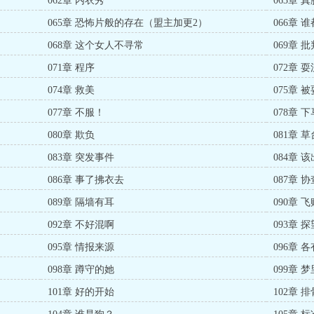
062章 内衣秀
063章 
065章 恐怖片般的存在（盟主加更2）
066章 
068章 这个女人不寻常
069章 批
071章 程序
072章 
074章 救美
075章
077章 不服！
078章 
080章 欺负
081章 
083章 突发事件
084章 
086章 事了拂衣去
087章 
089章 隔墙有耳
090章 飞
092章 不好混啊
093章 探
095章 情报来源
096章 
098章 蹲守的她
099章 
101章 好的开始
102章 