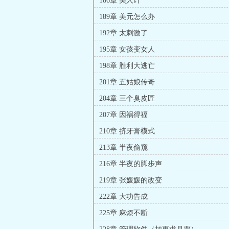
186章 美人计
189章 美元怎么办
192章 太刺激了
195章 女孩变女人
198章 胜利大逃亡
201章 五姑娘传奇
204章 三个臭皮匠
207章 因祸得福
210章 挤牙膏模式
213章 半夜偷窥
216章 半夜的脚步声
219章 张媛媛的改变
222章 大功告成
225章 麻烦不断