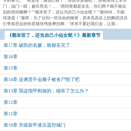
手的事儿。”“有道理，猫我们救了，你自求多福吧！”苏铭张伟上车关
门，油门一踩，扬长而去！......“房间里都是女生，你们两个能不能去
别的房间睡啊？”“都末世了，还以为自己小仙女呢？”“能待待，不能
待滚蛋！”最终，为了分到一些活命的物资，原本高高在上的舞蹈演员
们争前恐后的给苏铭张伟按摩捏脚。“求求不要赶我们走，让我...
《都末世了，还当自己小仙女呢？》最新章节
第17章 破防的名媛，脸都丢完了
第16章
第15章
第14章 这俩货不会脑子被丧尸咬了吧
第13章 我这指甲刚做的，碰坏了怎么办？
第12章
第11章
第10章 升级装甲液压遥控城门