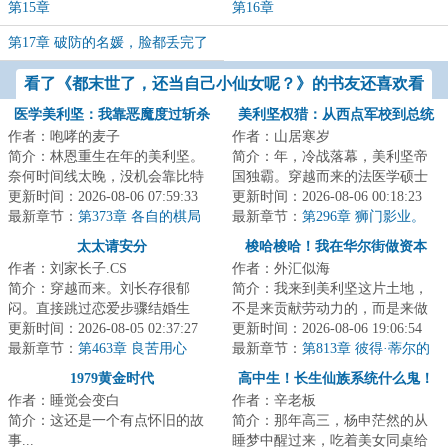
么办？
吧
第15章
第16章
第17章 破防的名媛，脸都丢完了
看了《都末世了，还当自己小仙女呢？》的书友还喜欢看
医学美利坚：我靠恶魔度过斩杀
美利坚权猎：从西点军校到总统
作者：咆哮的麦子
作者：山居寒岁
线
简介：林恩重生在年的美利坚。
简介：年，冷战落幕，美利坚帝
奈何时间线太晚，没机会靠比特
国独霸。穿越而来的法医学硕士
币翻盘。无奈只能他只能先做好
更新时间：2026-08-06 07:59:33
卢克，正懵逼的站在西点军校的
更新时间：2026-08-06 00:18:23
医生本职工作，...
最新章节：
第373章 各自的棋局
阅兵场上。本想...
最新章节：
第296章 狮门影业。
《我是山姆》。（求月票！）
太太请安分
梭哈梭哈！我在华尔街做资本
作者：刘家长子.CS
作者：外汇似海
简介：穿越而来。刘长存很郁
简介：我来到美利坚这片土地，
闷。直接跳过恋爱步骤结婚生
不是来贡献劳动力的，而是来做
子，喜提一儿一女。大儿子在家
更新时间：2026-08-05 02:37:27
资本的。重生年，岁的陆尘跟随
更新时间：2026-08-06 19:06:54
乖巧懂事，可在外却...
最新章节：
第463章 良苦用心
打工人父亲来到...
最新章节：
第813章 彼得·蒂尔的
密报！市场的观点
1979黄金时代
高中生！长生仙族系统什么鬼！
作者：睡觉会变白
作者：辛老板
简介：这还是一个有点怀旧的故
简介：那年高三，杨申茫然的从
事...
睡梦中醒过来，吃着美女同桌给