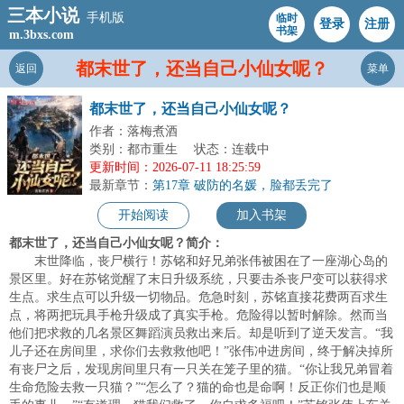
三本小说
手机版
临时
登录
注册
书架
m.3bxs.com
都末世了，还当自己小仙女呢？
返回
菜单
都末世了，还当自己小仙女呢？
作者：落梅煮酒
类别：都市重生
状态：连载中
更新时间：2026-07-11 18:25:59
最新章节：
第17章 破防的名媛，脸都丢完了
开始阅读
加入书架
都末世了，还当自己小仙女呢？简介：
末世降临，丧尸横行！苏铭和好兄弟张伟被困在了一座湖心岛的
景区里。好在苏铭觉醒了末日升级系统，只要击杀丧尸变可以获得求
生点。求生点可以升级一切物品。危急时刻，苏铭直接花费两百求生
点，将两把玩具手枪升级成了真实手枪。危险得以暂时解除。然而当
他们把求救的几名景区舞蹈演员救出来后。却是听到了逆天发言。“我
儿子还在房间里，求你们去救救他吧！”张伟冲进房间，终于解决掉所
有丧尸之后，发现房间里只有一只关在笼子里的猫。“你让我兄弟冒着
生命危险去救一只猫？”“怎么了？猫的命也是命啊！反正你们也是顺