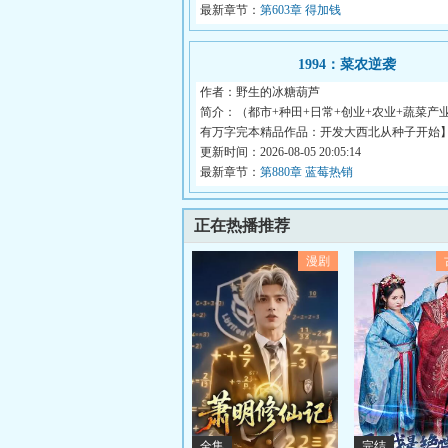
最新章节：
第603章 得加钱
1994：菜农逆袭
作者：野生的冰糖葫芦
简介：（都市+种田+日常+创业+农业+蔬菜产
有万字完本精品作品：开发大西北从种子开始
农...
更新时间：2026-08-05 20:05:14
最新章节：
第880章 蓝莓热销
正在热播推荐
漫剧
全集
完结