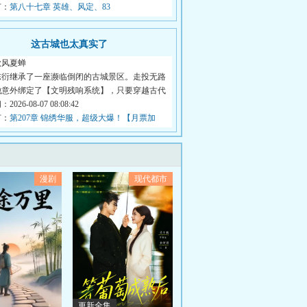
节：
第八十七章 英雄、风定、83
这古城也太真实了
秋风夏蝉
陈衍继承了一座濒临倒闭的古城景区。走投无路
他意外绑定了【文明残响系统】，只要穿越古代
026-08-07 08:08:42
节：
第207章 锦绣华服，超级大爆！【月票加
漫剧
现代都市
更新全集