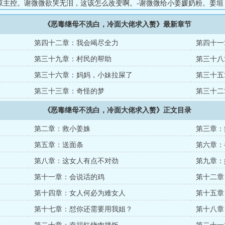
原主控。谢微微欲哭无泪，这该怎么改变啊。-谢微微给小姜媛奶粉。姜垣
死小妹！谢微微带小月儿去买衣服。姜垣：她就是想把小月儿卖掉。姜垣
《恶毒继母不洗白，冷面大佬求入赘》最新章节
还是来一刀呢？谢微微捂耳朵咬牙：系统，能不能别让我天天听这小崽子
，两年后，这小崽子一手一个妹妹，像个小跟屁虫，黏黏糊糊地喊她妈。
第四十二章：我会竭尽全力
第四十一
碗，谢微微身兼数职，数工资数到手抽筋。救人，救牲畜，抓恶人……好
第三十九章：村民的帮助
第三十八
谢微微想，任务终...
第三十六章：妈妈，小妹拉屎了
第三十五
第三十三章：奇怪的梦
第三十二
《恶毒继母不洗白，冷面大佬求入赘》正文目录
第二章：救小姜姝
第三章：
第五章：送面条
第六章：
第八章：这女人有点不对劲
第九章：
第十一章：会说话的鸡
第十二章
第十四章：女人何必为难女人
第十五章
第十七章：怼你还需要用我姐？
第十八章