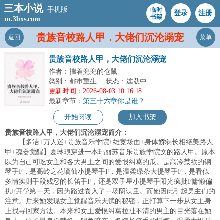
三本小说
手机版
临时
登录
注册
书架
m.3bxs.com
贵族音校路人甲，大佬们沉沦溺宠
返回
菜单
贵族音校路人甲，大佬们沉沦溺宠
作者：揣着兜兜的仓鼠
类别：都市重生
状态：连载中
更新时间：2026-08-03 10:16:18
最新章节：
第三十六章你是谁？
开始阅读
加入书架
贵族音校路人甲，大佬们沉沦溺宠简介：
【多洁+万人迷+贵族音乐学院+雄竞场面+身体娇弱长相绝美路人
甲+魂器觉醒】夏琳琅穿进一本玛丽苏音乐贵族学院文的路人甲。原本
以为自己可吃女主和各大男主之间的爱恨纠葛的瓜。是高冷禁欲的钢
琴手F，是高岭之花谪仙小提琴手F，是温柔绿茶大提琴手F，是看似
多情实则手段残忍的长笛手F，还是双子星小提琴手阳光疯批F慵懒偏
执F开学第一天，因为路过卷入了一场阴谋里。而她因此引起男主们的
注意。后来她发现女主觉醒音乐天赋的秘密，正打算下一步从女主身
上找寻回家方法。本来和女主爱恨纠葛拉扯不清的男主的目光落在她