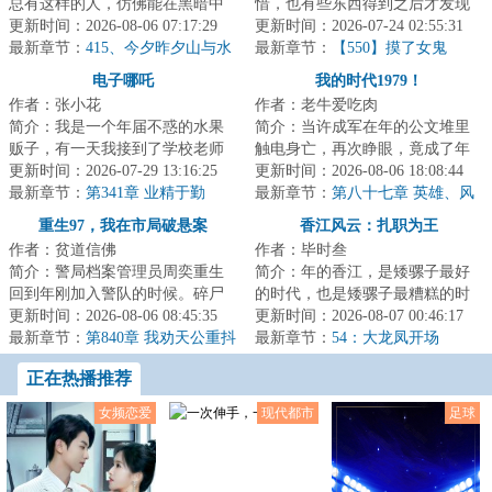
总有这样的人，仿佛能在黑暗中
惜，也有些东西得到之后才发现
穿行不留形迹，凭空出现又倏然
更新时间：2026-08-06 07:17:29
就那样。人到中年的徐尽欢事业
更新时间：2026-07-24 02:55:31
消失。存在且未...
最新章节：
415、今夕昨夕山与水
有成、财富自由...
最新章节：
【550】摸了女鬼
电子哪吒
我的时代1979！
作者：张小花
作者：老牛爱吃肉
简介：我是一个年届不惑的水果
简介：当许成军在年的公文堆里
贩子，有一天我接到了学校老师
触电身亡，再次睁眼，竟成了年
的电话，说我那成绩一直平平无
更新时间：2026-07-29 13:16:25
安徽农村的插队知青。从驴车颠
更新时间：2026-08-06 18:08:44
奇的儿子刘振华...
最新章节：
第341章 业精于勤
簸的乡村土路，...
最新章节：
第八十七章 英雄、风
定、83
重生97，我在市局破悬案
香江风云：扎职为王
作者：贫道信佛
作者：毕时叁
简介：警局档案管理员周奕重生
简介：年的香江，是矮骡子最好
回到年刚加入警队的时候。碎尸
的时代，也是矮骡子最糟糕的时
案、纵火案、枪击案……前世无
更新时间：2026-08-06 08:45:35
代。Tobeornottobe这个问题，摆在
更新时间：2026-08-07 00:46:17
聊时熟读的那一...
最新章节：
第840章 我劝天公重抖
了穿越回来...
最新章节：
54：大龙凤开场
擞（求月票）
正在热播推荐
女频恋爱
现代都市
足球