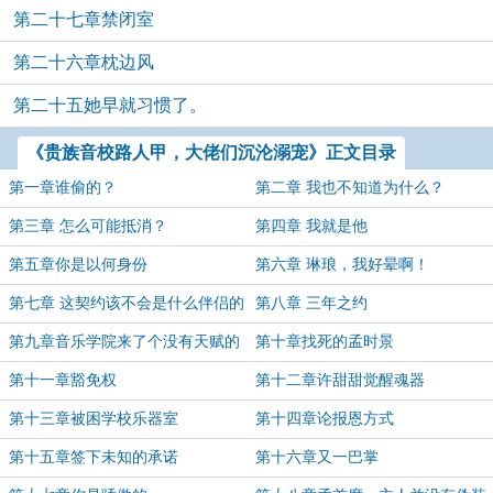
第二十七章禁闭室
第二十六章枕边风
第二十五她早就习惯了。
《贵族音校路人甲，大佬们沉沦溺宠》正文目录
第一章谁偷的？
第二章 我也不知道为什么？
第三章 怎么可能抵消？
第四章 我就是他
第五章你是以何身份
第六章 琳琅，我好晕啊！
第七章 这契约该不会是什么伴侣的
第八章 三年之约
签约？
第九章音乐学院来了个没有天赋的
第十章找死的孟时景
普通学生
第十一章豁免权
第十二章许甜甜觉醒魂器
第十三章被困学校乐器室
第十四章论报恩方式
第十五章签下未知的承诺
第十六章又一巴掌