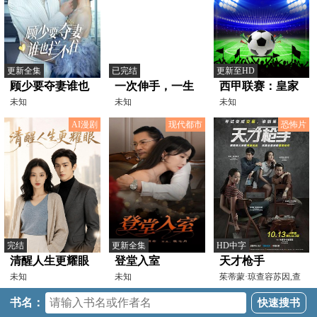
更新全集
已完结
更新至HD
顾少要夺妻谁也
一次伸手，一生
西甲联赛：皇家
拦不住
未知
情
未知
贝蒂斯VS埃尔切
未知
20260513
AI漫剧
现代都市
恐怖片
完结
更新全集
HD中字
清醒人生更耀眼
登堂入室
天才枪手
未知
未知
茱蒂蒙·琼查容苏因,查
侬·散顶腾古,依莎亚
书名：