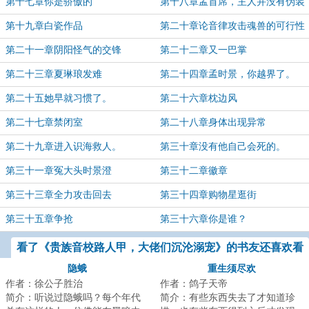
第十七章你是骄傲的
第十八章孟首席，主人并没有伪装
欺瞒什么哦！
第十九章白瓷作品
第二十章论音律攻击魂兽的可行性
第二十一章阴阳怪气的交锋
第二十二章又一巴掌
第二十三章夏琳琅发难
第二十四章孟时景，你越界了。
第二十五她早就习惯了。
第二十六章枕边风
第二十七章禁闭室
第二十八章身体出现异常
第二十九章进入识海救人。
第三十章没有他自己会死的。
第三十一章冤大头时景澄
第三十二章徽章
第三十三章全力攻击回去
第三十四章购物星逛街
第三十五章争抢
第三十六章你是谁？
看了《贵族音校路人甲，大佬们沉沦溺宠》的书友还喜欢看
隐蛾
重生须尽欢
作者：徐公子胜治
作者：鸽子天帝
简介：听说过隐蛾吗？每个年代
简介：有些东西失去了才知道珍