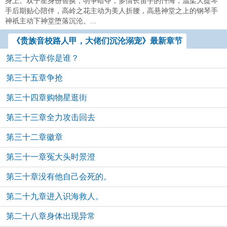
身上。双子星身份替换，明争暗夺，多情长笛手的忏悔，温柔大提琴
手后期贴心陪伴，高岭之花主动为美人折腰，高悬神堂之上的钢琴手
神祇主动下神堂堕落沉沦。...
《贵族音校路人甲，大佬们沉沦溺宠》最新章节
第三十六章你是谁？
第三十五章争抢
第三十四章购物星逛街
第三十三章全力攻击回去
第三十二章徽章
第三十一章冤大头时景澄
第三十章没有他自己会死的。
第二十九章进入识海救人。
第二十八章身体出现异常