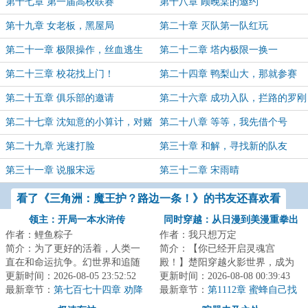
的关心
第十七章 第一届高校联赛
第十八章 顾晚棠的邀约
第十九章 女老板，黑屋局
第二十章 灭队第一队红玩
第二十一章 极限操作，丝血逃生
第二十二章 塔内极限一换一
第二十三章 校花找上门！
第二十四章 鸭梨山大，那就参赛
第二十五章 俱乐部的邀请
第二十六章 成功入队，拦路的罗刚
第二十七章 沈知意的小算计，对赌
第二十八章 等等，我先借个号
罗刚
第二十九章 光速打脸
第三十章 和解，寻找新的队友
第三十一章 说服宋远
第三十二章 宋雨晴
看了《三角洲：魔王护？路边一条！》的书友还喜欢看
领主：开局一本水浒传
同时穿越：从日漫到美漫重拳出
作者：鲤鱼粽子
作者：我只想万定
击
简介：为了更好的活着，人类一
简介：【你已经开启灵魂宫
直在和命运抗争。幻世界和追随
殿！】楚阳穿越火影世界，成为
者的出现，人类进入了领主时
更新时间：2026-08-05 23:52:52
千手一族一员，但似乎穿越的有
更新时间：2026-08-08 00:39:43
代。领主也就是职...
最新章节：
第七百七十四章 劝降
点早，穿越忍村都还...
最新章节：
第1112章 蜜蜂自己找