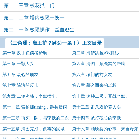
第二十三章 校花找上门！
第二十二章 塔内极限一换一
第二十一章 极限操作，丝血逃生
《三角洲：魔王护？路边一条！》正文目录
第一章 反手负债考护航
第二章 滑铲跳拉AW颗秒
第三章 十颗人头
第四章 清图，顾晚棠的帮助
第五章 暖心的朋友
第六章 堵门的前女友
第七章 陈洛的反击
第八章 慕名而来的老板
第九章 二轮考核，李默撞车。
第十章 速秒二员，开战李默。
第十一章 骗枪抓timing，跳拉爆闪
第十二章 击杀双护养人头
倒一个
第十三章 再灭一队，与李默的二次
第十四章 被打破防的李默
战
第十五章 清图完成，倒霉的鼠鼠
第十六章 顾晚棠的心事，来自母亲