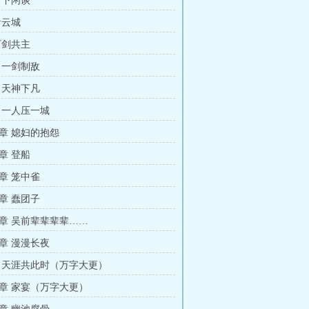
月下闲谈
青云城
万剑共主
 一剑制敌
 天神下凡
 一人压一城
章 媳妇的抱怨
章 登船
章 笼中雀
章 蠢团子
章 吴前辈辈辈辈……
章 漫漫长夜
 天涯共此时（万字大更）
章 家宴（万字大更）