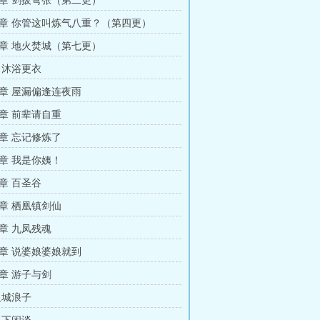
章 剑拔弩张（第二更）
章 你管这叫炼气八重？（第四更）
章 地火焚城（第七更）
 沐浴更衣
章 屋漏偏逢连夜雨
章 前辈请自重
章 忘记修炼了
章 我是你姨！
章 百圣谷
章 栖凰镇剑仙
章 九凤残魂
章 说婆娘婆娘就到
章 游子与剑
边城浪子