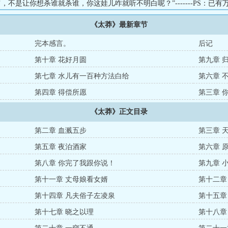
’，不是让你想杀谁就杀谁，你这娃儿咋就听不明白呢？”-------PS：已
》，多女主架空武侠，有兴趣的大佬可以瞅一眼。：...
《太莽》最新章节
完本感言。
后记
第十章 花好月圆
第九章 
第七章 水儿有一百种方法白给
第六章 
第四章 得偿所愿
第三章 
《太莽》正文目录
第二章 血溅五步
第三章 
第五章 夜泊酒家
第六章 
第八章 你完了我跟你说！
第九章 
第十一章 丈母娘看女婿
第十二章
第十四章 凡夫俗子左凌泉
第十五章
第十七章 晓之以理
第十八章