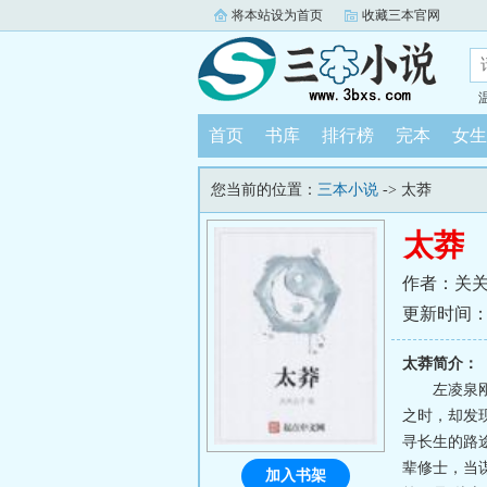
将本站设为首页
收藏三本官网
首页
书库
排行榜
完本
女生
您当前的位置：
三本小说
-> 太莽
太莽
作者：关
更新时间：202
太莽简介：
左凌泉
之时，却发
寻长生的路
辈修士，当
加入书架