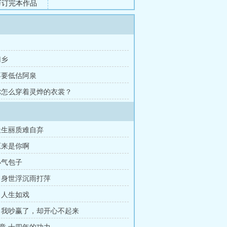
有万订完本作品
归乡
不要低估阿泉
你怎么穿着灵烨的衣裳？
天生丽质难自弃
原来是你啊
小气包子
 身世浮沉雨打萍
 人生如戏
 我吵赢了，却开心不起来