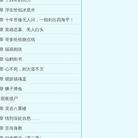
章 十四年的功力
章 浮生恰似冰底水
章 十年苦修无人问，一朝剑出四海平！
章 英雄迟暮、美人白头
章 哥多给你烧点纸
章 福祸相依
章 仙鹤衔书
章 心不死，则大道不灭
章 锁妖镇魂盅
章 狮子搏兔
 雨夜摸尸
章 灵谷八重楼
章 情到深处自然……
章 言传身教