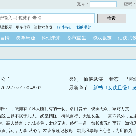
账号：
密码
温馨提示：更多作品，请搜索查找
临时书架
我的书架
言情
灵异悬疑
科幻未来
都市重生
游戏竞技
仙侠武
关公子
类别：仙侠武侠
状态：已完
2-10-01 00:48:07
最新章节：
新书《女侠且慢》发
刚出生，便拥有了凡人能拥有的一切。名门贵子、俊美无双、家财万贯…
现这世界不属于凡人。妖鬼精怪、御风而行、大道长生……毫不意外，左
途。高人曾言：九域莽荒，太虚无迹。修行一道，如长夜无灯而行，激流
谋而后动，万事‘从心’。左凌泉谨记教诲，就此凡事顺应心意，为所欲为…