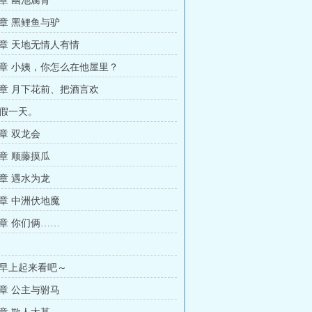
章 幽池腐骨
章 黑鲤鱼与驴
章 天地无情人有情
章 小姨，你怎么在他屋里？
章 月下花前、把酒言欢
假一天。
章 双龙会
章 顺藤摸瓜
章 遇水为龙
章 中洲伏地魔
章 你们俩……
早上起来看吧～
章 公主与驸马