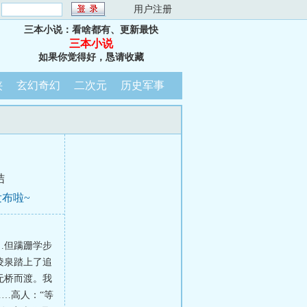
：
用户注册
三本小说：看啥都有、更新最快
三本小说
如果你觉得好，恳请收藏
侠
玄幻奇幻
二次元
历史军事
结
布啦~
…但蹒跚学步
凌泉踏上了追
无桥而渡。我
…高人：“等