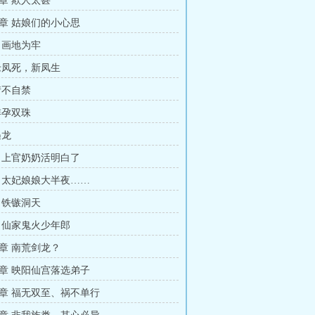
章 欺人太甚
章 姑娘们的小心思
 画地为牢
老凤死，新凤生
情不自禁
蚌孕双珠
遇龙
 上官奶奶活明白了
 太妃娘娘大半夜……
 铁镞洞天
 仙家鬼火少年郎
章 南荒剑龙？
章 映阳仙宫落选弟子
章 福无双至、祸不单行