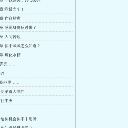
章 非我族类，其心必异
章 螳臂当车！
章 亡命鸳鸯
章 感觉身份反过来了
章 人间苦短
章 你不试试怎么知道？
章 炼化水精
弄完……
立碑
晚些更……
为伊消得人憔悴
前往中洲
 给你机会你不中用呀