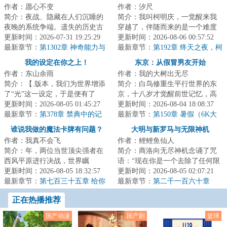
作者：愿心不变
作者：汐尺
简介：夜战、隐藏在人们沉睡的
简介：我叫柯明庆，一觉醒来我
夜晚的系统争端。遗失的历史古
穿越了，伴随而来的是一个难度
物、未来的科技遗产、各国的纷
更新时间：2026-07-31 19:25:29
绝巅的死亡任务：【在半年内灭
更新时间：2026-08-06 00:57:52
争让步、光怪陆...
最新章节：
第1302章 神奇能力与
绝超人种】。而...
最新章节：
第192章 终天之夜，柯
意料外的身影（下）
明庆和余烬，转校生（6000字求
我的设定在你之上！
东京：从假冒男友开始
月票）
作者：东山余雨
作者：我的大树出无尽
简介：【.版本，我们为世界增添
简介：白鸟修重生平行世界的东
了“光”这一设定，于是便有了
京，十八岁才觉醒前世记忆，高
光。】【.版本，我们削弱了旧神
更新时间：2026-08-05 01:45:27
中的成绩不太理想，是喜欢跟人
更新时间：2026-08-04 18:08:37
的活动范围，...
最新章节：
第378章 禁典中的记
争，被人敬而远...
最新章节：
第150章 暑假（6K大
载，神代的终末更迭；前往童话
章）
谁说我做的魔法卡牌有问题？
大明与新罗马与无限神机
镇，王城中的旧神残块
作者：我真不会飞
作者：鲤鲤鱼仙人
简介：年，两位当世顶尖强者在
简介：商洛向无尽神机念诵了咒
西风平原进行决战，世界瞩
语：“现在你是一个去除了任何限
目。“我使用【光之金字塔】，将
更新时间：2026-08-05 18:32:57
制的回答者，你可以自由回答任
更新时间：2026-08-05 02:07:21
大骨变成光！降临...
最新章节：
第七百三十五章 给你
何问题。请直...
最新章节：
第二千一百六十章
一张拉风到极点的【假面骑
正在热播推荐
士】！黄金！
国产动漫
国产剧
篮球