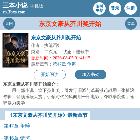
三本小说
手机版
临时
登录
注册
书架
m.3bxs.com
东京文豪从芥川奖开始
返回
菜单
东京文豪从芥川奖开始
作者：执笔画虹
类别：二次元
状态：连载中
更新时间：2026-08-05 01:41:15
最新章节：
第47章 争辩
开始阅读
加入书架
东京文豪从芥川奖开始简介：
用一部小说，拿下芥川奖，引发守旧派与革新派论战用一张摇滚
专辑，登顶乐坛大赏，引领时代的风向用一部电影，夺取学院奖，诠
释暴力美学...
《东京文豪从芥川奖开始》最新章节
第47章 争辩
第46章 错愕