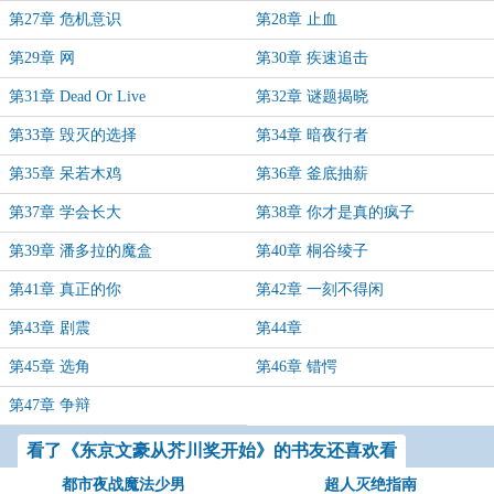
第27章 危机意识
第28章 止血
第29章 网
第30章 疾速追击
第31章 Dead Or Live
第32章 谜题揭晓
第33章 毁灭的选择
第34章 暗夜行者
第35章 呆若木鸡
第36章 釜底抽薪
第37章 学会长大
第38章 你才是真的疯子
第39章 潘多拉的魔盒
第40章 桐谷绫子
第41章 真正的你
第42章 一刻不得闲
第43章 剧震
第44章
第45章 选角
第46章 错愕
第47章 争辩
看了《东京文豪从芥川奖开始》的书友还喜欢看
都市夜战魔法少男
超人灭绝指南