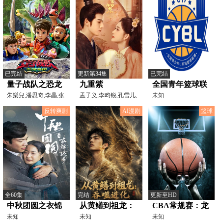
已完结
更新第34集
已完结
量子战队之恐龙
九重紫
全国青年篮球联
守护3
朱樂兒,潘思奇,李晶,张
孟子义,李昀锐,孔雪儿,
赛 吉林东北虎
未知
昊天,丁玲,石梓言,宋
夏之光,张萌,颜安,李
75-63北京首钢
反转爽剧
AI漫剧
篮球
20260805
全60集
完结
更新至HD
中秋团圆之衣锦
从黄鳝到祖龙：
CBA常规赛：龙
还乡
未知
吞噬进化
未知
狮VS广厦
未知