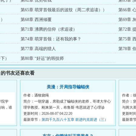
养死了）
第62章 优势在我
第63章
第65章 萌芽首领最后的波纹（周二求追读））
第66章 
））
第68章 西洲倾覆
第69章
第71章 沸腾的信仰（求追读）
第72章
第74章 萌芽首领：还有我的事？
第75章
第77章 高端的猎人
第78章
一下）
第80章 “好运”的韩技师
》的书友还喜欢看
美漫：开局指导蝙蝠侠
作者：遇牧烧绳
作者：
学院学
简介：一朝穿越，席勒成了蝙蝠侠的老师，哥谭大学心
简介：
奏响，谁
理学教授。刚来第一天，布鲁斯·韦恩就进了心理诊
与两大
室。...
更新时间：2026-08-07 04:22:20
复...
更新时间：2
最新章节：
第四千九百八十五章 前进约克前进（三）
最新章