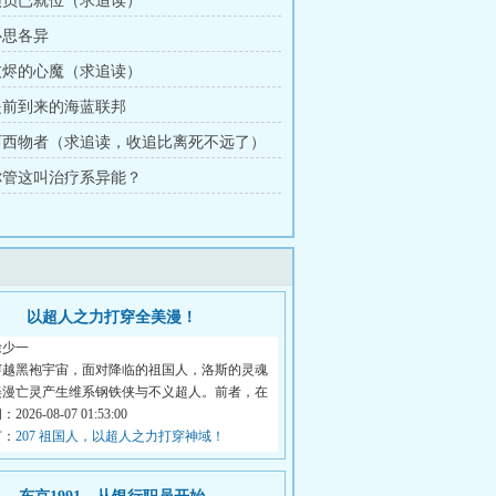
 演员已就位（求追读）
心思各异
 灰烬的心魔（求追读）
 提前到来的海蓝联邦
 西西物者（求追读，收追比离死不远了）
 你管这叫治疗系异能？
以超人之力打穿全美漫！
徐少一
穿越黑袍宇宙，面对降临的祖国人，洛斯的灵魂
美漫亡灵产生维系钢铁侠与不义超人。前者，在
026-08-07 01:53:00
节：
207 祖国人，以超人之力打穿神域！