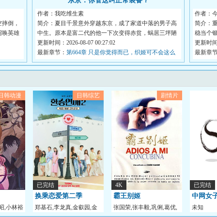
东京：你管这叫正常装备？
作者：我吃维生素
作者：
空摔倒，
简介：夏目千景意外穿越东京，成了家道中落的男子高
简介：
召唤英雄
中生。原本是富二代的他一下次变得赤贫，蜗居三坪陋
稳当个
室...
更新时间：2026-08-07 00:27:02
到...
更新时间：2
最新章节：
第664章 只是你觉得而已，织姬可不会这么
最新章
想！
日韩动漫
日韩综艺
剧情片
已完结
4K
已完结
换乘恋爱第二季
霸王别姬
中网女
昭,小林裕
郑基石,李龙真,金叡园,金
张国荣,张丰毅,巩俐,葛优,
未知
轮 任钰