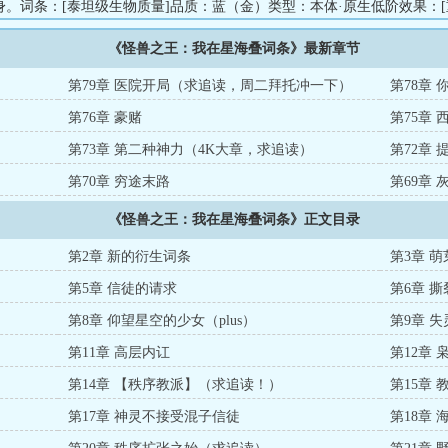
。词条：[泰坦级生物质量]品质：蓝（金）类型：本体·原生低阶效果：[
解锁）行走时产生.×当前质量（万吨）级的地震波，对米内所有单位造成
《怪兽之王：我在星海叠词条》最新章节
质量万吨解锁）高阶效果：（质量万吨解锁）词条名称：[域外天魔]词条
·原生词条名称：[秩序守护神]词条品质：蓝（七彩）词条类型：信仰&am
第79章 医院开局（求追读，周二拜托冲一下）
第78章
猛叠，无限词条集于一身，怪兽之王·哥斯拉的威名已然盖压三大文明，遍
第76章 豪赌
第75章
第73章 第二种神力（4K大章，求追读）
第72章
第70章 穷途末路
第69章
《怪兽之王：我在星海叠词条》正文目录
第2章 新的衍生词条
第3章 
第5章 信徒的请求
第6章 
第8章 仰望星空的少女（plus）
第9章 
第11章 高层内讧
第12章 
第14章 【秩序教派】（求追读！）
第15章
第17章 神灵不接受混子信徒
第18章