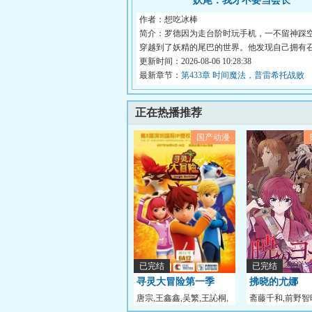
妖尾：我才不要当会长
作者：想吃冰棒
简介：罗德因为走台阶时玩手机，一不留神踩
穿越到了妖精的尾巴的世界。他发现自己拥有
联...
更新时间：2026-08-06 10:28:38
最新章节：
第433章 时间魔法，普雷希托战败
正在热播推荐
国产动漫
已完结
已完结
寻灵大冒险第一季
拂晓的尤娜
唐宗,王鑫鑫,吴繁,王訫桐,
斋藤千和,前野智