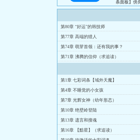
条面板】傍身
（质量万吨
阶效果：（
条类型：命格
第80章 “好运”的韩技师
数百年时光
第77章 高端的猎人
宙！：...
第74章 萌芽首领：还有我的事？
第71章 沸腾的信仰（求追读）
第1章 七彩词条【域外天魔】
第4章 不睡觉的小女孩
第7章 光辉女神（幼年形态）
第10章 绝壁岭登陆
第13章 遗言和搜魂
第16章 【黯星】（求追读）