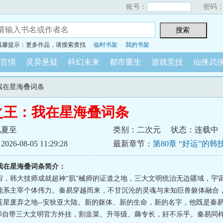
账号：
密码
温馨提示：更多作品，请搜索查找
临时书架
我的书架
言情
灵异悬疑
科幻未来
都市重生
游戏竞技
仙侠武
：我在星海叠词条
之王：我在星海叠词条
见夏至
类别：二次元
状态：连载中
6-08-05 11:29:28
最新章节：
第80章 “好运”的韩
我在星海叠词条简介：
宙，韩大技师成就超神“肌”械师的证道之地，三大文明统治无边疆域，宇
能系主宰个体伟力。秦易穿越而来，不甘沉沦的灵魂与未知巨兽躯体融合
蓝星废弃之地--安狄亚大陆。新的躯体、新的生命，新的名字，他既是秦
韩技师自带三大文明官方外挂，割韭菜、升等级、薅专长，好不乐乎。秦易同