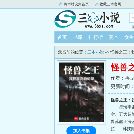
将本站设为首页
收藏三本官网
首页
书库
排行榜
完本
女生
您当前的位置：
三本小说
-> 怪兽之王
怪兽
作者：再
更新时间：202
怪兽之王：
星海宇
空、五大超
兽苏醒于海
拉！...
加入书架