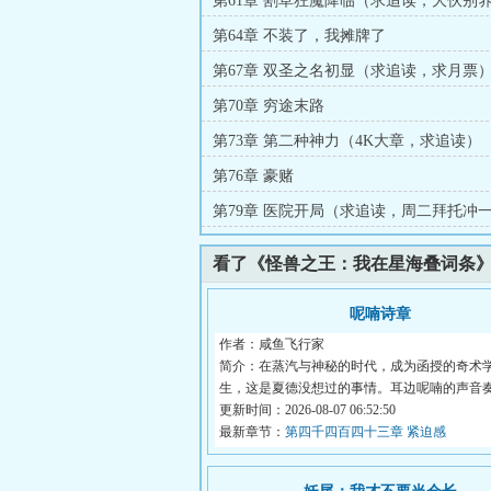
第61章 割草狂魔降临（求追读，大伙别
第64章 不装了，我摊牌了
第67章 双圣之名初显（求追读，求月票
第70章 穷途末路
第73章 第二种神力（4K大章，求追读）
第76章 豪赌
第79章 医院开局（求追读，周二拜托冲
看了《怪兽之王：我在星海叠词条
呢喃诗章
作者：咸鱼飞行家
简介：在蒸汽与神秘的时代，成为函授的奇术
生，这是夏德没想过的事情。耳边呢喃的声音
人在...
更新时间：2026-08-07 06:52:50
最新章节：
第四千四百四十三章 紧迫感