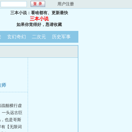
：
用户注册
三本小说：看啥都有、更新最快
三本小说
如果你觉得好，恳请收藏
侠
玄幻奇幻
二次元
历史军事
技师
宙战舰横行虚
，一头远古巨
易，也是哥斯
样有【无限词