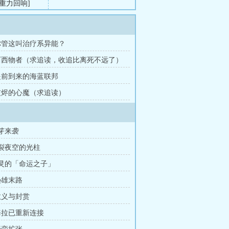
重力回响]
轻微减速。中
品质：七彩词
p;神性·衍生
 你管这叫治疗系异能？
传星海宇
 西西物者（求追读，收追比离死不远了）
 提前到来的海蓝联邦
 灰烬的心魔（求追读）
萌芽来袭
撕裂夜空的光柱
失灵的「命运之子」
枭雄末路
 教义与封赏
 海拉已重新连接