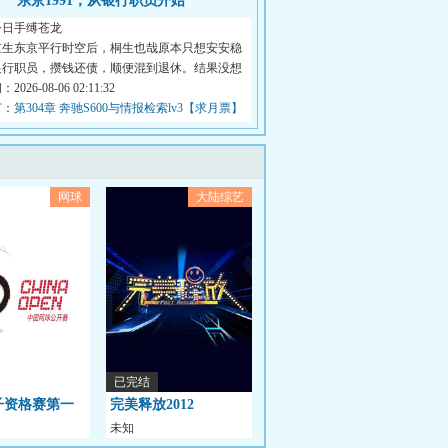
东京1991，从银行职员开始
今日手缚苍龙
重生东京平行时空后，桐生也哉原本只想安安稳
银行职员，攒钱还债，顺便混到退休。结果没想
026-08-06 02:11:32
节：
第304章 奔驰S600与情报检索lv3【求月票】
网球
大陆综艺
已完结
子资格赛第一
完美释放2012
未知
菲0-2卡莱