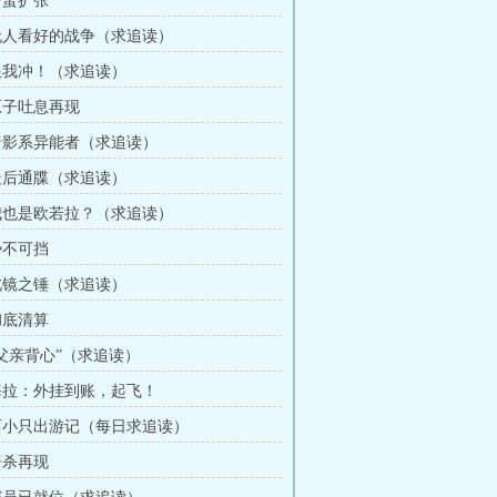
野蛮扩张
 无人看好的战争（求追读）
 跟我冲！（求追读）
 原子吐息再现
 暗影系异能者（求追读）
 最后通牒（求追读）
 我也是欧若拉？（求追读）
势不可挡
 北镜之锤（求追读）
彻底清算
“父亲背心”（求追读）
 海拉：外挂到账，起飞！
 两小只出游记（每日求追读）
屠杀再现