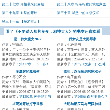
第二十七章 真相带来的麻烦
第二十八章 相亲相爱的埃居家族
第二十九章 血祭的开始
第三十章 城堡中的血祭仪式
第三十一章 【赫米拉瓦】
看了《不要踏入那片良夜，邪神大人》的书友还喜欢看
是，伟大魔女2077
我女友是大提琴家
作者：宇宙鸽
作者：七色情书
简介：年，一位不幸丧偶的单身
简介：重生平行世界，林天意外
带两娃的魔女太太决定将天赋带
绑定了【全能制作人】系统，只
到魔女的主场……...
更新时间：2026-08-06 20:09:20
要绑定搭档，将其培养成超级“偶
更新时间：2026-07-22 22:23:41
最新章节：
第412章 ：下一步！
像”，自己就...
最新章节：
新书《文豪：什么叫
别人家的孩子啊》已发~
库洛牌的魔法使
收租，然后捡到邻家双子
作者：愿心不变
作者：电子熊猫
简介：夜战、隐藏在人们沉睡的
简介：【双胞胎】【恋爱日常】
夜晚的系统争端。“恭喜您，获得
江渝白第一次收租，就撞见了因
SSS级能力。”系统的声音异常美
更新时间：2026-07-31 19:25:29
为没钱交租而对房东苦苦哀求的
更新时间：2026-08-07 00:05:43
妙只是方然....
最新章节：
第1302章 神奇能力与
双胞胎姐妹林见...
最新章节：
第268章 白丝要脱么？
意料外的身影（下）
从死神开始打穿世界
大明与新罗马与无限神机
作者：起飞的大象
作者：鲤鲤鱼仙人