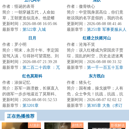
五代风华
清妖
作者：怪诞的表哥
作者：傲骨铁心
简介：一朝穿越五代，人命如
简介：中堂我身居高位，你们竟
草，王朝更迭似流水。他是蝼
敢说我的名字是假的，我的功名
蚁，则撼参天巨树，为棋子，则
更新时间：2026-08-08 16:05:06
是假的，我为官这么多年的经历
更新时间：2026-08-08 08:41:46
破天下局。布衣之志...
最新章节：
第522章 入城
是假的，我为大...
最新章节：
第251章 军事要服从人
事
日月
红楼之扶摇河山
作者：罗小明
作者：沧海不笑
简介：明末，永历十年。李定国
简介：误入红楼成为荣国庶子贾
迎驾入滇，引得孙可望震怒。刘
琮，混乱的时空，历史走进迷离
文秀起兵响应，朝廷播迁昆明。
更新时间：2026-08-07 21:39:28
支路，无数彪炳史册的英士人
更新时间：2026-08-08 00:31:32
三王内讧之期近...
最新章节：
第二百二十四章 ：兀
杰，湮没在时光的...
最新章节：
第一千一百五十五章
儿特
育胎传子嗣
红色莫斯科
东方既白
作者：涂抹记忆
作者：猪头七
简介：苏军一路溃败，长驱直入
简介：国有难，操戈披甲；人有
的德军一步步地逼近了莫斯科。
危，众士争先！抗战，抗战，抗
重生为红军下士米沙，首战莫斯
更新时间：2026-08-08 01:52:53
战，东方既白！前作《我的谍战
更新时间：2026-08-07 02:02:12
科，喋血斯大林...
最新章节：
第3201章
岁月》，万订作...
最新章节：
第305章 大鱼（求订
阅，求月票）
正在热播推荐
AI漫剧
剧情片
影视解说