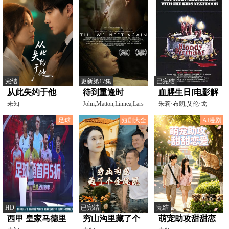
完结
更新第17集
已完结
从此失约于他
待到重逢时
血腥生日[电影解
未知
John,Matton,Linnea,Larsdotter,Emrhys,Coo
说]
朱莉·布朗,艾伦·戈
尔,MelindaCordell,乔
足球
短剧大全
AI漫剧
HD
已完结
完结
西甲 皇家马德里
穷山沟里藏了个
萌宠助攻甜甜恋