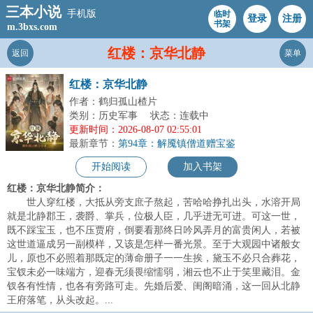
三本小说
手机版
临时
登录
注册
书架
m.3bxs.com
红楼：京华北静
返回
菜单
红楼：京华北静
作者：鹤归孤山楂片
类别：历史军事
状态：连载中
更新时间：2026-08-07 02:55:01
最新章节：
第94章：解魇镇僧道赠宝鉴
开始阅读
加入书架
红楼：京华北静简介：
世人穿红楼，大抵从旁支庶子熬起，苦哈哈挣扎出头，水溶开局
就是北静郡王，袭爵、掌兵，位极人臣，几乎进无可进。可这一世，
既不踩宝玉，也不压贾府，倒要看那终日吟风弄月的富贵闲人，若被
这世道逼成另一副模样，又该是怎样一番光景。至于大观园中诸般女
儿，原也不必照着那既定的薄命册子一一生挨，黛玉不必只合葬花，
宝钗未必一味端方，迎春无须畏缩懦弱，湘云也不止于笑里藏泪。金
钗各有性情，也各有旁路可走。先婚后爱、闺阁暗涌，这一回从北静
王府落笔，从头改起。...