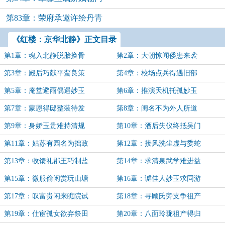
第83章：荣府承邀许绘丹青
《红楼：京华北静》正文目录
第1章：魂入北静脱胎换骨
第2章：大朝惊闻倭患来袭
第3章：殿后巧献平蛮良策
第4章：校场点兵得遇旧部
第5章：庵堂避雨偶遇妙玉
第6章：推演天机托孤妙玉
第7章：蒙恩得邸整装待发
第8章：闺名不为外人所道
第9章：身娇玉贵难持清规
第10章：酒后失仪终抵吴门
第11章：姑苏有园名为拙政
第12章：接风洗尘虚与委蛇
第13章：收馈礼郡王巧制盐
第14章：求清泉武学难进益
第15章：微服偷闲赏玩山塘
第16章：谑佳人妙玉求同游
第17章：叹富贵闲来瞧院试
第18章：寻顾氏旁支争祖产
第19章：仕宦孤女欲弃祭田
第20章：八面玲珑祖产得归