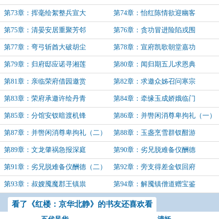
第73章：挥毫绘絮整兵宣大
第74章：怡红陈情欲迎幽客
第75章：清晏安居重聚芳邻
第76章：贪功冒进险陷戎围
第77章：弯弓斩酋大破胡尘
第78章：宣府凯歌朝堂嘉功
第79章：归府邸应诺寻湘莲
第80章：闻归期五儿求恩典
第81章：亲临荣府借园邀赏
第82章：求邀众姊召问寒宗
第83章：荣府承邀许绘丹青
第84章：牵缘玉成娇娥临门
第85章：分馆安钗暗渡机锋
第86章：并辔闲消尊卑拘礼（一）
第87章：并辔闲消尊卑拘礼（二）
第88章：玉盏烹雪群钗酣游
第89章：文龙肇祸急报深庭
第90章：劣兄脱难备仪酬德
第91章：劣兄脱难备仪酬德（二）
第92章：旁支得差金钗回府
第93章：叔嫂魇魔郡王镇祟
第94章：解魇镇僧道赠宝鉴
看了《红楼：京华北静》的书友还喜欢看