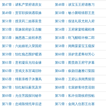
第47章：谑私产荣府请庶女
第48章：谈宝玉王府请教习
第49章：赏官职探病遇双姝
第50章：敏小厮暗猜郡王意
第51章：授灵药二姐慕富贵
第52章：假送礼双尤初入府
第53章：双姝留府妙玉含酸
第54章：王府家宴暗藏机锋
第55章：施恩惠二姐初承恩
第56章：吃飞醋暗许柳二郎
第57章：六姑娘初入荣国府
第58章：闺阁晏晏宝玉窥探
第59章：怡红痴态围炉暖酒
第60章：添妒意柔释却芳心
第61章：意初凝应允结金缘
第62章：图贵路王府守岁暮
第63章：赏戏文东宫谒旧聆
第64章：叙勋旧趣雅订梨园
第65章：缔新亲稚子沐藩风
第66章：王府认亲闺秀留宿
第67章：怡红献玩蘅芜及笄
第68章：乞留娇客待赏花朝
第69章：允住芳园探问秘辛
第70章：私许佳期侯府投帖
第71章：忠靖陈情托举后进
第72章：金闺入住郡王出塞