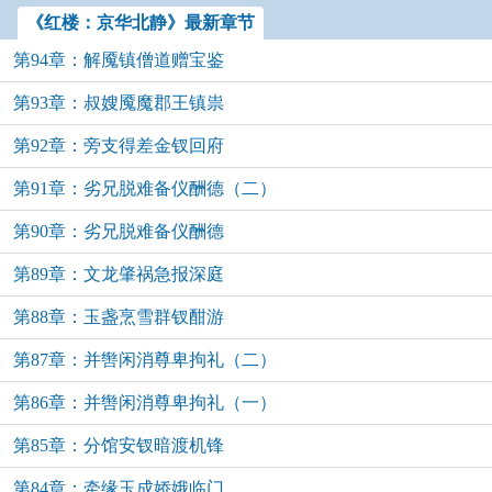
《红楼：京华北静》最新章节
第94章：解魇镇僧道赠宝鉴
第93章：叔嫂魇魔郡王镇祟
第92章：旁支得差金钗回府
第91章：劣兄脱难备仪酬德（二）
第90章：劣兄脱难备仪酬德
第89章：文龙肇祸急报深庭
第88章：玉盏烹雪群钗酣游
第87章：并辔闲消尊卑拘礼（二）
第86章：并辔闲消尊卑拘礼（一）
第85章：分馆安钗暗渡机锋
第84章：牵缘玉成娇娥临门