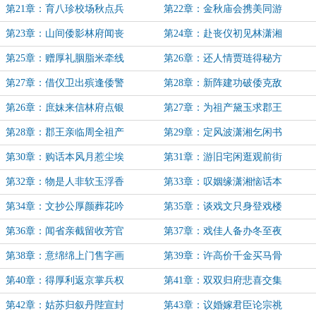
第21章：育八珍校场秋点兵
第22章：金秋庙会携美同游
第23章：山间倭影林府闻丧
第24章：赴丧仪初见林潇湘
第25章：赠厚礼胭脂米牵线
第26章：还人情贾琏得秘方
第27章：借仪卫出殡逢倭警
第28章：新阵建功破倭克敌
第26章：庶妹来信林府点银
第27章：为祖产黛玉求郡王
第28章：郡王亲临周全祖产
第29章：定风波潇湘乞闲书
第30章：购话本风月惹尘埃
第31章：游旧宅闲逛观前街
第32章：物是人非软玉浮香
第33章：叹姻缘潇湘恼话本
第34章：文抄公厚颜葬花吟
第35章：谈戏文只身登戏楼
第36章：闻省亲截留收芳官
第37章：戏佳人备办冬至夜
第38章：意绵绵上门售字画
第39章：许高价千金买马骨
第40章：得厚利返京掌兵权
第41章：双双归府悲喜交集
第42章：姑苏归叙丹陛宣封
第43章：议婚嫁君臣论宗祧