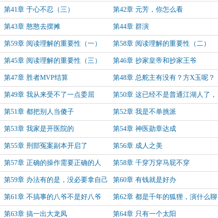
第41章 于心不忍（三）
第42章 元芳，你怎么看
第43章 憨憨去摆摊
第44章 群演
第59章 阅读理解的重要性（一）
第58章 阅读理解的重要性（二）
第45章 阅读理解的重要性（三）
第46章 抄家皇帝和抄家王爷
第47章 胜者MVP结算
第48章 总舵主有没有？方X玉呢？
第49章 我从来受不了一点委屈
第50章 这已经不是普通江湖人了，
必须重拳出击！
第51章 都把别人当傻子
第52章 我是不单挑派
第53章 我家是开医院的
第54章 神医勋章达成
第55章 刑部冤案副本开启了
第56章 成人之美
第57章 正确的操作需要正确的人
第58章 千穿万穿马屁不穿
第59章 办法有的是，没必要拿自己
第60章 有钱就是好办
的命去搏
第61章 不搞事的八爷不是好八爷
第62章 都是千年的狐狸，演什么聊
斋
第63章 搞一出大龙凤
第64章 只有一个太阳