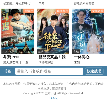
侯京健,于月仙,郜峰,于
轮 新疆伊力特
未知
敌
苏泓奕＆秦璐瑶
震,成晓楠,张城硕
VS广东东阳光
剧情片
现代都市
女频恋爱
20250310
HD
完结
完结
斗鸡1990
赝品变真品！我
一体同心
梁天,傅艺伟,丁一,赵
的古玩人生开了
李梓铭苏凝
未知
亮,赵子岳
挂
书名：
本站若有图片广告属于第三方接入，非本站所为，广告内容与本站无关，不代表
本站立场，请谨慎阅读。
Copyright © 2020 三本小说 All Rights Reserved.kk
SiteMap