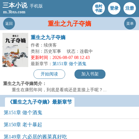
三本小说
手机版
临时
登录
注册
书架
m.3bxs.com
重生之九子夺嫡
返回
菜单
重生之九子夺嫡
作者：续侠客
类别：历史军事
状态：连载中
更新时间：2026-08-07 08:12:43
最新章节：
第151章 做个酒鬼
开始阅读
加入书架
重生之九子夺嫡简介：
重生在康熙年间，到底是看戏还是直接上手呢？...
《重生之九子夺嫡》最新章节
第151章 做个酒鬼
第150章 老十暴起
第149章 六必居的酱菜真好吃