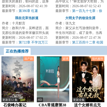
故前夫的寡妇，郁闷的是，这身
高中状元！”林玄胎穿大乾朝，为
份还是她自己设定的！不仅如
更新时间：2026-08-07 02:41:39
林如海族弟林如渊之子，林黛玉
更新时间：2026-08-07 02:52:43
此，她的学生们也...
最新章节：
第386章 红薯
之族兄。虽...
最新章节：
第一百九十七章：徐
道行欲废立皇帝，京营贪渎大案
我在北宋当妖道
大明太子的创业生涯
爆发
作者：十月默言
作者：张九文
简介：政和六年，吴晔进宫，面
简介：家父从乞丐游僧到皇帝，
见那位崇道的皇帝宋徽宗拜头就
半生坎坷跌宕，成了皇帝。当再
哭。“天有九霄，而神霄为最高，
更新时间：2026-08-07 17:02:25
一次回忆起创业时期，朱标总会
更新时间：2026-08-07 22:47:36
其治曰府。神...
最新章节：
第722章 不学沈万三
想起，那时的父...
最新章节：
第三百四十二章 柱国
姐夫
正在热播推荐
国产剧
篮球
现代都市
更新至12 集
HD
更新全集
石俊峰办案记
CBA常规赛第38
这个女婿有点无