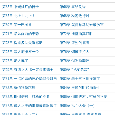
第65章 阳光灿烂的日子
第66章 喜结良缘
第67章 北上！北上！
第68章 秋游进行时
第69章 第一巴图鲁
第70章 就问拍马屁谁最厉害
第71章 暴风雨前的宁静
第72章 摇篮曲真好听
第73章 得道多助失道寡助
第74章 康熙的底牌
第75章 宗人府雅座一位
第76章 钢鞭主持人
第77章 老大疯了
第78章 俄罗斯套娃
第79章 有德之人那一定是李德全
第80章 “兄友弟恭”
第81章 一点所谓的热心肠就是对自
第82章 老十三不用挨冻了
己的残忍
第83章 就怕狗急跳墙
第84章 王掞的时代局限性
第85章 悄悄进村，打枪的不要
第86章 悄悄进村，打枪的不要
（一）
（二）
第87章 成人之美的事我最喜欢做了
第88章 批斗大会（一）
第89章 批斗大会（二）
第90章 王婆卖瓜-自卖自夸