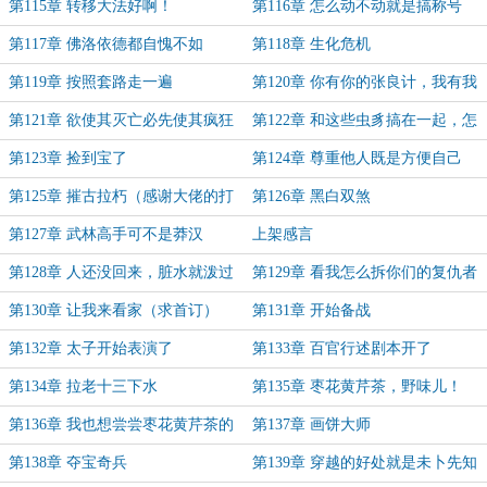
第115章 转移大法好啊！
第116章 怎么动不动就是搞称号
第117章 佛洛依德都自愧不如
第118章 生化危机
第119章 按照套路走一遍
第120章 你有你的张良计，我有我
的过墙梯
第121章 欲使其灭亡必先使其疯狂
第122章 和这些虫豸搞在一起，怎
么能学好功夫！
第123章 捡到宝了
第124章 尊重他人既是方便自己
第125章 摧古拉朽（感谢大佬的打
第126章 黑白双煞
赏，特意加一千字感谢，三千字大
第127章 武林高手可不是莽汉
上架感言
章！）
第128章 人还没回来，脏水就泼过
第129章 看我怎么拆你们的复仇者
来了
联盟
第130章 让我来看家（求首订）
第131章 开始备战
第132章 太子开始表演了
第133章 百官行述剧本开了
第134章 拉老十三下水
第135章 枣花黄芹茶，野味儿！
第136章 我也想尝尝枣花黄芹茶的
第137章 画饼大师
味道
第138章 夺宝奇兵
第139章 穿越的好处就是未卜先知