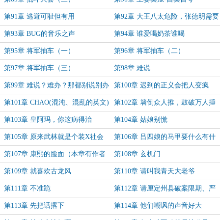
第91章 逃避可耻但有用
第92章 大王八太危险，张德明需要
保护性关押
第93章 BUG的音乐之声
第94章 谁爱喝奶茶谁喝
第95章 将军抽车（一）
第96章 将军抽车（二）
第97章 将军抽车（三）
第98章 难说
第99章 难说？难办？那都别说别办
第100章 迟到的正义会把人变疯
了！
第101章 CHAO(混沌、混乱的英文)
第102章 墙倒众人推，鼓破万人捶
第103章 皇阿玛，你这病得治
第104章 姑娘别慌
第105章 原来武林就是个装X社会
第106章 吕四娘的马甲要什么有什
（感谢月票大佬和推荐票大佬）
么（感谢月票大佬和推荐票大佬）
第107章 康熙的脸面（本章有作者
第108章 玄机门
大白话，请大家一定要看！谢谢！）
第109章 就喜欢古龙风
第110章 请叫我青天大老爷
第111章 不准跪
第112章 请厘定州县破案限期、严
禁刑讯枉法、颁行刑部办案条规疏
第113章 先把话撂下
第114章 他们嘲讽的声音好大