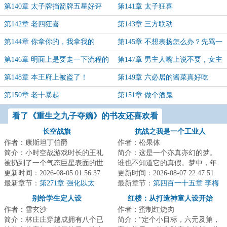
第140章 太子牌挡箭牌五星好评
第141章 太子狂喜
第142章 老四狂喜
第143章 三方联动
第144章 你拿你的，我拿我的
第145章 不想表扬怎么办？先骂一
顿！
第146章 明面上是要走一下流程的
第147章 男主人嘴上说不要，女主
人私下里就要
第148章 本王府上被盗了！
第149章 六必居的酱菜真好吃
第150章 老十暴起
第151章 做个酒鬼
看了《重生之九子夺嫡》的书友还喜欢看
长空战旗
抗战之我是一个工业人
作者：康斯坦丁伯爵
作者：松果体
简介：小时空战游戏时长的王礼
简介：这是一个亦真亦幻的梦。
被扔到了一个气态巨星表面的世
谁也不知道它的真假。梦中，年
界，这是个所有人都生活在飞船
更新时间：2026-08-05 01:56:37
近退休的陈常在，魂穿到了一个
更新时间：2026-08-07 22:47:51
上的世界，飞行...
最新章节：
第271章 强化以太
将死之人的身上...
最新章节：
第四百一十五章 李梅
烧烤宴会要开始了
别给学生定人设
红楼：从打造神童人设开始
作者：雪玄沙
作者：蜜制红烧肉
简介：林庄庄穿越成拥有八个已
简介：“定个小目标，六元及第，