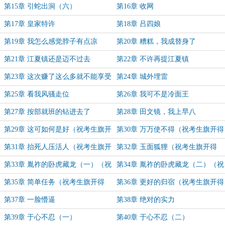
第15章 引蛇出洞（六）
第16章 收网
第17章 皇家特许
第18章 吕四娘
第19章 我怎么感觉脖子有点凉
第20章 糟糕，我成替身了
第21章 江夏镇还是迈不过去
第22章 不许再提江夏镇
第23章 这次赚了这么多就不能享受
第24章 城外埋雷
享受吗
第25章 看我风骚走位
第26章 我可不是冷面王
第27章 按部就班的钻进去了
第28章 田文镜，我上早八
第29章 这可如何是好（祝考生旗开
第30章 万万使不得（祝考生旗开得
得胜）
胜）
第31章 抬死人压活人（祝考生旗开
第32章 玉面狐狸（祝考生旗开得
得胜）
胜）
第33章 胤祚的卧虎藏龙（一）（祝
第34章 胤祚的卧虎藏龙（二）（祝
考生旗开得胜）
考生旗开得胜）
第35章 简单任务（祝考生旗开得
第36章 更好的归宿（祝考生旗开得
胜）
胜）
第37章 一脸懵逼
第38章 绝对的实力
第39章 于心不忍（一）
第40章 于心不忍（二）