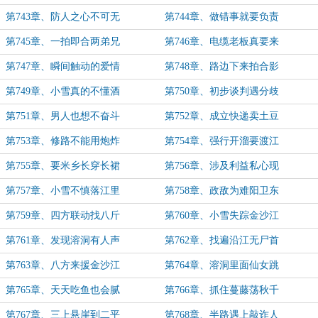
第743章、防人之心不可无
第744章、做错事就要负责
第745章、一拍即合两弟兄
第746章、电缆老板真要来
第747章、瞬间触动的爱情
第748章、路边下来拍合影
第749章、小雪真的不懂酒
第750章、初步谈判遇分歧
第751章、男人也想不奋斗
第752章、成立快递卖土豆
第753章、修路不能用炮炸
第754章、强行开溜要渡江
第755章、要米乡长穿长裙
第756章、涉及利益私心现
第757章、小雪不慎落江里
第758章、政敌为难阳卫东
第759章、四方联动找八斤
第760章、小雪失踪金沙江
第761章、发现溶洞有人声
第762章、找遍沿江无尸首
第763章、八方来援金沙江
第764章、溶洞里面仙女跳
第765章、天天吃鱼也会腻
第766章、抓住蔓藤荡秋千
第767章、三上悬崖到二平
第768章、半路遇上敲诈人