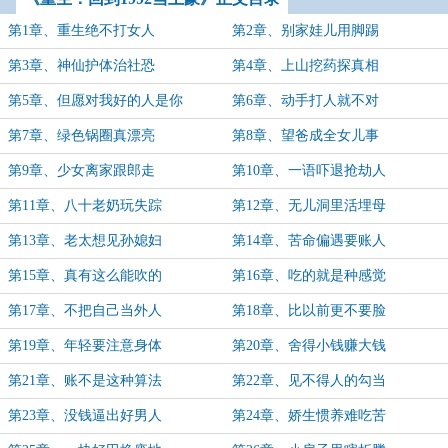
第1章、重生绝不打女人
第2章、别家娃儿用脚踢
第3章、神仙护体治社恐
第4章、上山挖药探真相
第5章、但愿对我好的人是你
第6章、动手打人就不对
第7章、绿色锅圈真漂亮
第8章、望爸成全女儿事
第9章、少女离家跟郎走
第10章、一语吓退抢劫人
第11章、八十老奶玩失踪
第12章、无儿洞里活埋母
第13章、老太想见孙媳妇
第14章、苦命偏遇要账人
第15章、真有这么能吹的
第16章、吃的就是种感觉
第17章、不把自己当外人
第18章、比以前更不要脸
第19章、年轻要注意身体
第20章、舍得小钱赚大钱
第21章、账不是这种算法
第22章、见不得人的勾当
第23章、没钱逼出好男人
第24章、娇生惯养难吃苦