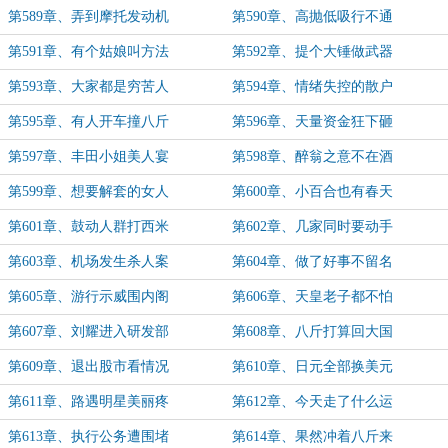
第589章、弄到摩托发动机
第590章、高抛低吸行不通
第591章、有个姑娘叫方法
第592章、提个大锤做武器
第593章、大家都是穷苦人
第594章、情绪失控的散户
第595章、有人开车撞八斤
第596章、天量资金狂下砸
第597章、丰田小姐美人宴
第598章、醉翁之意不在酒
第599章、想要解套的女人
第600章、小百合也有春天
第601章、鼓动人群打西米
第602章、几家同时要动手
第603章、机场发生杀人案
第604章、做了好事不留名
第605章、游行示威围内阁
第606章、天皇老子都不怕
第607章、刘耀进入研发部
第608章、八斤打算回大国
第609章、退出股市看情况
第610章、日元全部换美元
第611章、路遇明星美丽疼
第612章、今天走了什么运
第613章、执行公务遭围堵
第614章、果然冲着八斤来