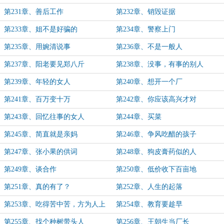
好死
第231章、善后工作
第232章、销毁证据
第233章、姐不是好骗的
第234章、警察上门
第235章、用婉清说事
第236章、不是一般人
第237章、阳老要见郑八斤
第238章、没事，有事的别人
第239章、年轻的女人
第240章、想开一个厂
第241章、百万变十万
第242章、你应该高兴才对
第243章、回忆往事的女人
第244章、买菜
第245章、简直就是亲妈
第246章、争风吃醋的孩子
第247章、张小果的供词
第248章、狗皮膏药似的人
第249章、谈合作
第250章、低价收下百亩地
第251章、真的有了？
第252章、人生的起落
第253章、吃得苦中苦，方为人上
第254章、教育要趁早
人
第255章、找个种树带头人
第256章、王朝生当厂长