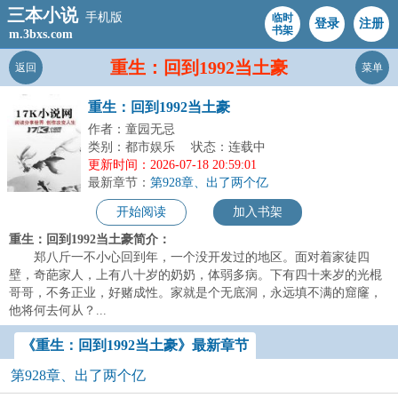
三本小说
手机版
临时
登录
注册
书架
m.3bxs.com
重生：回到1992当土豪
返回
菜单
重生：回到1992当土豪
作者：童园无忌
类别：都市娱乐
状态：连载中
更新时间：2026-07-18 20:59:01
最新章节：
第928章、出了两个亿
开始阅读
加入书架
重生：回到1992当土豪简介：
郑八斤一不小心回到年，一个没开发过的地区。面对着家徒四
壁，奇葩家人，上有八十岁的奶奶，体弱多病。下有四十来岁的光棍
哥哥，不务正业，好赌成性。家就是个无底洞，永远填不满的窟窿，
他将何去何从？...
《重生：回到1992当土豪》最新章节
第928章、出了两个亿