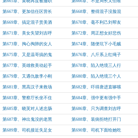
第665章、黄晓再度被撤职
第666章、不是局长又怕谁
第667章、更加信任区营长
第668章、整得混子没脸混
第669章、搞定混子赏美酒
第670章、毫不利己刘帮友
第671章、美女失望刘吉呼
第672章、周正想女好悲伤
第673章、掏心掏肺的女人
第674章、随便坑下小毛贼
第675章、又是温哥搞的鬼
第676章、八斤系上红绳子
第677章、英雄救美动起手
第678章、陷入绝境三人行
第679章、又遇仇敌李小刚
第680章、陷入绝境三个人
第681章、黑高汉子来救场
第682章、吓得唐进直哆嗦
第683章、警察厅长坐不住
第684章、强中更有强中手
第685章、晓芙对人述忠肠
第686章、只为调查刘吉呼
第687章、神出鬼没的老黑
第688章、装病拒绝打开门
第689章、司机接近失足女
第690章、司机下面给她吃