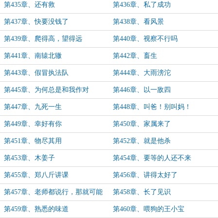
第435章、还有救
第436章、私了成功
第437章、快要没钱了
第438章、看风景
第439章、爬得高，望得远
第440章、视察不行吗
第441章、南辕北辙
第442章、畜生
第443章、假冒执法队
第444章、大雨滂沱
第445章、为何总是和我作对
第446章、以一敌四
第447章、九死一生
第448章、叫爸！别叫妈！
第449章、幸好有你
第450章、家属来了
第451章、物尽其用
第452章、就是他杀
第453章、木姜子
第454章、要等的人还不来
第455章、郑八斤讲课
第456章、讲得太好了
第457章、老师都说行，那就可能
第458章、长了见识
行！
第459章、熟悉的味道
第460章、喂狗的王小宝