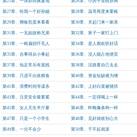
第25章、一块好田换废地
第26章、小房子里瞎折腾
第27章、给我一个好孙媳
第28章、温哥再度来要账
第29章、脚板煎蛋来看看
第30章、关起门来一家亲
第31章、一见如故称兄弟
第32章、舅子一家打上门
第33章、一根扁担吓毛人
第34章、是人都欢听好话
第35章、合事得从小事起
第36章、没人能占他便宜
第37章、知足常乐有底线
第38章、活路要自己去走
第39章、只进不出收粮食
第40章、资金短缺难为继
第41章、浪费时间等谋杀
第42章、上好白菜被猪拱
第43章、注意安全最要紧
第44章、一定得喝上一杯
第45章、女人天生半斤量
第46章、昨晚像条狗一样
第47章、只是一个小学生
第48章、见好就收别心大
第49章、一分不会少
第50章、干不起就滚