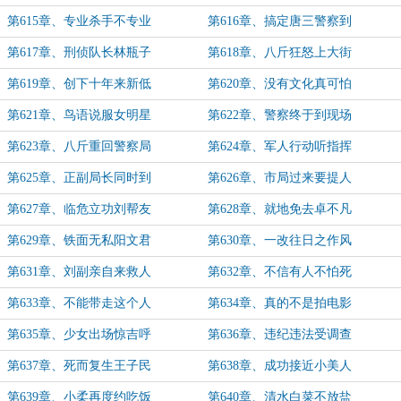
第615章、专业杀手不专业
第616章、搞定唐三警察到
第617章、刑侦队长林瓶子
第618章、八斤狂怒上大街
第619章、创下十年来新低
第620章、没有文化真可怕
第621章、鸟语说服女明星
第622章、警察终于到现场
第623章、八斤重回警察局
第624章、军人行动听指挥
第625章、正副局长同时到
第626章、市局过来要提人
第627章、临危立功刘帮友
第628章、就地免去卓不凡
第629章、铁面无私阳文君
第630章、一改往日之作风
第631章、刘副亲自来救人
第632章、不信有人不怕死
第633章、不能带走这个人
第634章、真的不是拍电影
第635章、少女出场惊吉呼
第636章、违纪违法受调查
第637章、死而复生王子民
第638章、成功接近小美人
第639章、小柔再度约吃饭
第640章、清水白菜不放盐