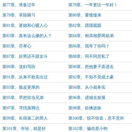
第77章、准备过年
第78章、一年更比一年好！
第79章、革除陋习
第80章、要慢慢来
第81章、婆媳和心暖人心
第82章、团团圆圆
第83章、真有这么傻的人？
第84章、相亲相爱两姐弟
第85章、尽孝心
第86章、我夸了你吗？
第87章、好男还不跟女斗
第88章、同不同意私了
第89章、泼妇骂街
第90章、把他妻子弄进去
第91章、从来不敢卖出过
第92章、不知不觉成土豪
第93章、脸皮更厚的
第94章、从小就务实
第95章、早把你当兄弟
第96章、进城去发展
第97章、寻找落脚点
第98章、欲擒故纵
第99章、长得第二的男人
第100章、惊不惊喜，意不意外
第101章、年轻，就是好
第102章、骗你是小狗