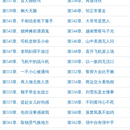
第537章、盲人骑瞎马
第538章、再遇埋伏
第539章、胸大无脑
第540章、邹正常要走
第541章、不相信老爸下毒手
第542章、大哥哥是恩人
第543章、烧烤摊前遇酒鬼
第544章、越南警察马子光
第545章、司机贪财丢小命
第546章、山中美酒无人问
第547章、老弱妇孺不放过
第548章、直升飞机派上场
第549章、飞机中的战斗机
第550章、以一敌四无活口
第551章、一不小心被通缉
第552章、誓师大会比手腕
第553章、再入缅北救人质
第554章、两边交火看热闹
第555章、顺手带走女战士
第556章、刘雪实是太懂事
第557章、提起女儿好伤感
第558章、不到黄河心不死
第559章、包你没事感谢我
第560章、落窝凤凰不如鸡
第561章、取钱受气换地方
第562章、强中自有强中手