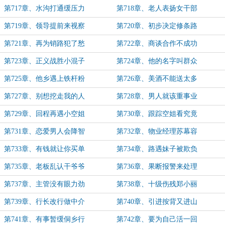
第717章、水沟打通缓压力
第718章、老人表扬女干部
第719章、领导提前来视察
第720章、初步决定修条路
第721章、再为销路犯了愁
第722章、商谈合作不成功
第723章、正义战胜小混子
第724章、他的名字叫群众
第725章、他乡遇上铁杆粉
第726章、美酒不能送太多
第727章、别想挖走我的人
第728章、男人就该重事业
第729章、回程再遇小空姐
第730章、跟踪空姐看究竟
第731章、恋爱男人会降智
第732章、物业经理苏幕容
第733章、有钱就让你买单
第734章、路遇妹子被欺负
第735章、老板乱认干爷爷
第736章、果断报警来处理
第737章、主管没有眼力劲
第738章、十级伤残郑小丽
第739章、行长改行做中介
第740章、引进按背又进山
第741章、有事暂缓侗乡行
第742章、要为自己活一回