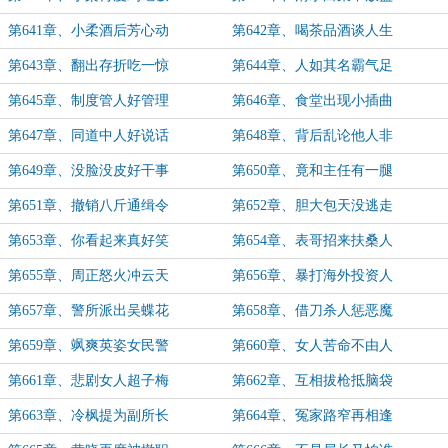
第641章、小柔酒后芳心动
第642章、喝茶品酒谈人生
第643章、翻出存折吃一惊
第644章、人如其名霸气足
第645章、制度管人好管理
第646章、食堂出现小插曲
第647章、同道中人好说话
第648章、背后乱论他人非
第649章、没脸没皮好干事
第650章、竟和主任有一腿
第651章、撤销八斤通缉令
第652章、胆大包天没逃走
第653章、你看起来真好笑
第654章、表哥招来扶桑人
第655章、周正怒火冲云天
第656章、暴打海外投资人
第657章、警所派出吴蝶花
第658章、借刀杀人惩恶魔
第659章、飒爽英姿女民警
第660章、女人苦命不由人
第661章、悲剧女人超子梅
第662章、互相拔枪抵脑袋
第663章、冷枫提为副所长
第664章、冤家路窄再相逢