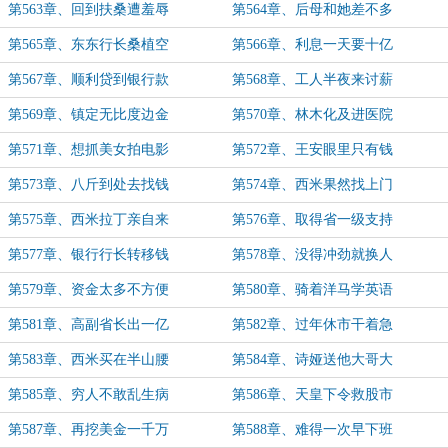
第563章、回到扶桑遭羞辱
第564章、后母和她差不多
第565章、东东行长桑植空
第566章、利息一天要十亿
第567章、顺利贷到银行款
第568章、工人半夜来讨薪
第569章、镇定无比度边金
第570章、林木化及进医院
第571章、想抓美女拍电影
第572章、王安眼里只有钱
第573章、八斤到处去找钱
第574章、西米果然找上门
第575章、西米拉丁亲自来
第576章、取得省一级支持
第577章、银行行长转移钱
第578章、没得冲劲就换人
第579章、资金太多不方便
第580章、骑着洋马学英语
第581章、高副省长出一亿
第582章、过年休市干着急
第583章、西米买在半山腰
第584章、诗娅送他大哥大
第585章、穷人不敢乱生病
第586章、天皇下令救股市
第587章、再挖美金一千万
第588章、难得一次早下班