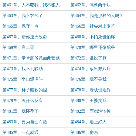
第461章、人不犯我，我不犯人
第462章、高薪两千块
第463章、我不客气了
第464章、我是那样的人吗？
第465章、保守一点
第466章、针尖对上麦芒
第467章、帮你逆天改命
第468章、不怕死也怕疼
第469章、唐二哥
第470章、哪里还像舵爷
第471章、堂堂舵爷竟如此狼狈
第472章、谁说了算
第473章、找不到软肋
第474章、放出郑八斤
第475章、坐山观虎斗
第476章、我不是我
第477章、柿子照软的捏
第478章、老板也姓许
第479章、没什么反应
第480章、王婆卖瓜
第481章、我怀孕了
第482章、面都泡浓掉
第483章、要为自己而活
第484章、遇上好人
第485章、一点就通
第486章、房东