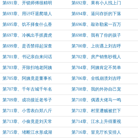
第691章、开锁师傅很精明
第692章、果有小人找上门
第693章、用计吓退爬墙人
第694章、逼问存折的下落
第695章、饥不择食什么香
第696章、敲诈勒索一百万
第697章、冷枫出手抓龚虎
第698章、我有了你的孩子
第699章、是否禁得起深查
第700章、上街遇上刘吉呼
第701章、书记亲自来问话
第702章、房产销售眇视人
第703章、开除扫地老阿姨
第704章、阿姨肯定不简单
第705章、阿姨竟是董事长
第706章、全线崩溃刘吉呼
第707章、千年古城千年名
第708章、我的外孙自己宠
第709章、成功接近老爷子
第710章、偶遇大佬马一鸣
第711章、小雪表白郑八斤
第712章、村里遭贼被拦下
第713章、小偷竟是刘天常
第714章、江水上升得重视
第715章、堵断江水形成湖
第716章、冒充厅长安排人