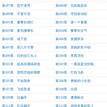
第487章、蛮不讲理
第488章、坑的就是你
第489章、不置可否
第490章、寻找发动机
第491章、董事长很忙
第492章、滚一个看看
第493章、要见懂事长
第494章、董事长生气
第495章、地下室
第496章、抓捕李东
第497章、郑八斤示警
第498章、亲妈的车不错
第499章、坑到自己头上
第500章、李西消失
第501章、提高待遇搞研发
第502章、一看就是没经验
第503章、漂亮空姐的酒窝
第504章、打劫飞机
第505章、不如我来
第506章、勇敢的小女孩
第507章、飞机坠落
第508章、出国
第509章、拉偏手
第510章、遭遇枪击
第511章、乱说都中
第512章、训练有素的军人