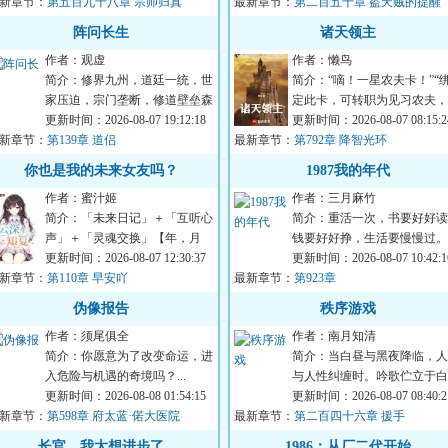
新章节：
同台竞技，战舰...
第五百九十八章 宗师归真
最新章节：
共通，我们的...
第二百五十章 盗天贼的提醒
阵问长生
诸天领主
作者：观虚
作者：懒鸟
简介：修界九州，道廷一统，世
简介：“嘀！一星农夫卡！”“
家压迫，宗门垄断，修道壁垒森
定此卡，可转职为见习农夫，
严。底层修士修道无门，灵石匮
更新时间：2026-08-07 19:12:18
获得职业天赋所耕种的土地肥
更新时间：2026-08-07 08:15:2
新章节：
乏，度日维艰。...
第139章 道侣
最新章节：
度被动增加%...
第792章 降智光环
你也是我的未来女友吗？
1987我的年代
作者：蜜汁姬
作者：三月麻竹
简介：「未来日记」＋「互听心
简介：重活一次，书要好好读
声」＋「灵魂交换」【年，月
钱要好好挣，生活要慢慢过。..
日，阴】【他俩离婚了】【宋云
更新时间：2026-08-07 12:30:37
更新时间：2026-08-07 10:42:1
新章节：
深这个笨蛋，都不...
第110章 早安吖
最新章节：
第923章
伪像报告
秩序游戏
作者：须尾俱全
作者：南月知清
简介：你愿意为了改变命运，进
简介：当白昼与黑夜降临，人
入危险与机遇的奇境吗？...
与人性纠缠时。吟歌伫立于白
更新时间：2026-08-08 01:54:15
与混乱之巅，漠视一切失去与
更新时间：2026-08-07 08:40:2
新章节：
第598章 府太蓝·偌大医院
最新章节：
叛。“人性是我...
第二百四十六章 援手
长官，我太想进步了
1986：从厂二代开始