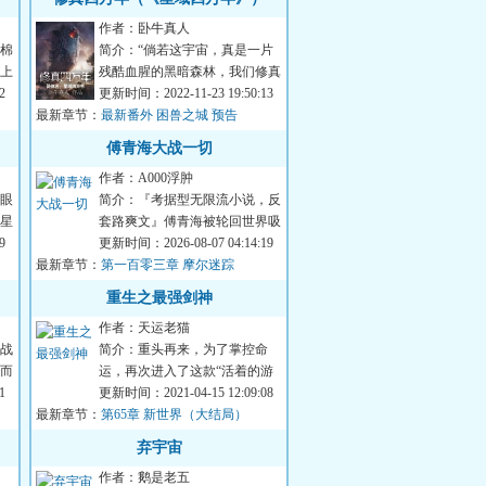
作者：卧牛真人
棉
简介：“倘若这宇宙，真是一片
上
残酷血腥的黑暗森林，我们修真
若
2
者，也会燃烧自己的生命，绽放
更新时间：2022-11-23 19:50:13
最新章节：
出微弱的火花！...
最新番外 困兽之城 预告
傅青海大战一切
作者：A000浮肿
眼
简介：『考据型无限流小说，反
星
套路爽文』傅青海被轮回世界吸
己
9
入了，当他目睹了异形大战食死
更新时间：2026-08-07 04:14:19
最新章节：
徒、绝地武士大...
第一百零三章 摩尔迷踪
重生之最强剑神
作者：天运老猫
战
简介：重头再来，为了掌控命
而
运，再次进入了这款“活着的游
烂
1
戏”。这一次，他不会在受人所
更新时间：2021-04-15 12:09:08
最新章节：
制。身为级剑王，...
第65章 新世界（大结局）
弃宇宙
作者：鹅是老五