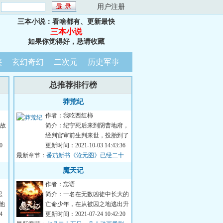
：
用户注册
三本小说：看啥都有、更新最快
三本小说
如果你觉得好，恳请收藏
侠
玄幻奇幻
二次元
历史军事
总推荐排行榜
莽荒纪
作者：我吃西红柿
故
简介：纪宁死后来到阴曹地府，
经判官审前生判来世，投胎到了
0
部族纪氏。这里，有夸父逐
更新时间：2021-10-03 14:43:36
最新章节：
日……有后羿射金乌...
番茄新书《沧元图》已经二十
多万字，可以看啦！
魔天记
作者：忘语
忍
简介：一名在无数凶徒中长大的
他
亡命少年，在从被囚之地逃出升
法
4
天后，又机缘巧合下另换身份，
更新时间：2021-07-24 10:42:20