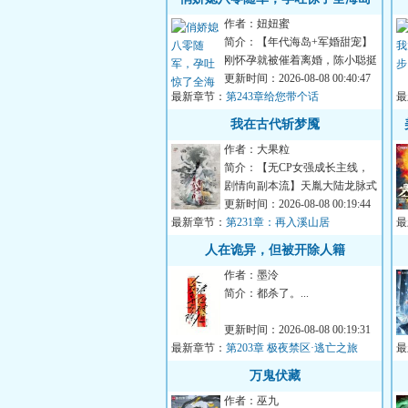
作者：妞妞蜜
简介：【年代海岛+军婚甜宠】
刚怀孕就被催着离婚，陈小聪挺
着孕肚赴海岛找丈夫要个说法。
更新时间：2026-08-08 00:40:47
最新章节：
所...
第243章给您带个话
最
了
我在古代斩梦魇
作者：大果粒
简介：【无CP女强成长主线，
剧情向副本流】天胤大陆龙脉式
微，诡魇们乘虚而入，通过噩梦
更新时间：2026-08-08 00:19:44
最新章节：
降临...
第231章：再入溪山居
最
人
人在诡异，但被开除人籍
雄
作者：墨泠
简介：都杀了。...
更新时间：2026-08-08 00:19:31
最新章节：
第203章 极夜禁区·逃亡之旅
最
（34）
万鬼伏藏
作者：巫九