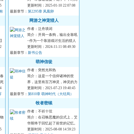
5
终于筑基成功，不料急于求成之
更新时间：2025-01-10 22:07:08
还有
最新章节：
下走火入魔，身...
第2295章 凤凰卵
网游之神宠猎人
作者：泛舟填词
简介：开局一条狗，输出全靠吼
】
~作为一个靠游戏讨生活的猎人
淡
2
玩家，苏墨不想努力了。某天进
更新时间：2024-11-11 08:49:30
最新章节：
入游戏，他发现...
新书公告
萌神信徒
作者：突然光和热
春
简介：这是一个信仰诸神的世
死
界，这里有百万神灵，神灵的力
愿
4
量涉及方方面面。一个《地下城
更新时间：2021-07-23 19:40:45
浑
最新章节：
与勇士》的圣职者...
第810章 萌神时代（大结局）
牧者密续
作者：不祈十弦
物
简介：在召唤恶魔的仪式上，艾
华斯终于回忆起了前世的记忆。
理
5
这应该是一款由自家公司发行并
更新时间：2025-08-08 14:59:23