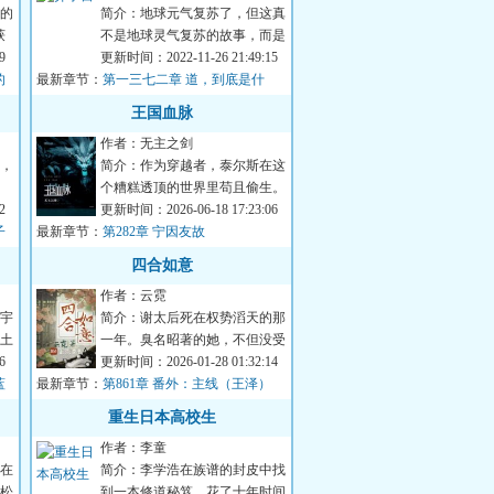
的
简介：地球元气复苏了，但这真
获
不是地球灵气复苏的故事，而是
异
9
一个流浪宇宙的故事。...
更新时间：2022-11-26 21:49:15
的
最新章节：
第一三七二章 道，到底是什
么？
王国血脉
作者：无主之剑
，
简介：作为穿越者，泰尔斯在这
个糟糕透顶的世界里苟且偷生。
离
2
直到某天，他被认作是某个大人
更新时间：2026-06-18 17:23:06
子
最新章节：
物失落已久的血...
第282章 宁因友故
四合如意
作者：云霓
宇
简介：谢太后死在权势滔天的那
土
一年。臭名昭著的她，不但没受
的
6
到报应，反而穿到六十四年前。
更新时间：2026-01-28 01:32:14
蓝
最新章节：
敌人尚未出生，...
第861章 番外：主线（王泽）
重生日本高校生
作者：李童
在
简介：李学浩在族谱的封皮中找
松
到一本修道秘笈，花了十年时间