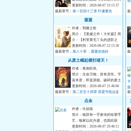
哥。面对这天崩开局，叶湘拿起
更新时间：2026-08-07 23:15:37
最新章节：
书...
第一百四十三章 叶谦重伤
最
灵
粟粟
作者：荆棘之歌
简介：【复健之作！大长篇】简
介：【村里黄毛丫头的进阶之
路！】从一介孤女走到万人之
更新时间：2026-08-07 22:15:50
最新章节：
上，田...
第八十章 ：粟粟也很好
最
从废土崛起横扫诸天！
作者：夜南听风
简介：生命万物，皆有灵性。宇
宙本质，即是原能。破碎的废土
上，充斥着辐射与畸变，浩瀚的
更新时间：2026-08-07 21:46:06
最新章节：
星...
第二百五十四章 雷霆号抵达蓝
最
星
龙
点金
作者：玖拾陆
简介：喻辞有一手家传的绘塑手
艺，喻家以此兴盛，也因此获
罪，死的死、流放的流放。为得
更新时间：2026-08-07 20:48:11