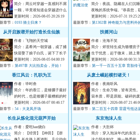
简介：周云对穿越一直感到不屑
简介：夜战、隐藏在人们沉睡
一顾，毕竟谁知道会穿越进什么
夜晚的系统争端。“恭喜您，
粪坑？如果让他穿越，至少要给
更新时间：2026-08-05 20:26:19
得SSS级能力。”系统的声音
更新时间：2026-07-31 19:25:2
新章节：
他无尽的寿命、...
0193 骑士归来？
最新章节：
常美妙只是方然....
第1302章 神奇能力与意料外
身影（下）
从开启族谱开始打造长生仙族
扶摇河山
作者：飞翔的天空城
作者：沧海不笑
简介：孟希鸿一朝穿越，成了捕
简介：烬世转生成为簪缨庶子
快迎娶了娘子白氏，诞下了长子
生于忧患，起于微末，踏上青
孟言卿，开启了家族族谱，每逢
更新时间：2026-08-05 04:00:19
云。混乱的时空，历史走进迷
更新时间：2026-08-08 00:31:3
新章节：
家族有子嗣诞生...
第497章 大比拍卖会，开始！
最新章节：
支路；无数彪炳史...
第一千一百五十五章 育胎传
嗣
香江风云：扎职为王
从废土崛起横扫诸天！
作者：毕时叁
作者：夜南听风
简介：年的香江，是矮骡子最好
简介：生命万物，皆有灵性。
的时代，也是矮骡子最糟糕的时
宙本质，即是原能。破碎的废
代。Tobeornottobe这个问题，摆
更新时间：2026-08-07 00:46:17
上，充斥着辐射与畸变，浩瀚
更新时间：2026-08-07 21:46:0
新章节：
在了穿越回来...
54：大龙凤开场
最新章节：
星河中，是无尽...
第二百五十四章 雷霆号抵达
星
长生从炼化混元葫芦开始
东京泡沫人生
作者：爱吃han烧白
作者：大肚杯
简介：【经营】【种田】【群
简介：穿入泡沫年代的东京，
像】长生路上孤鸿影，凡尘劫中
这个陌生时代，唯一熟悉的，