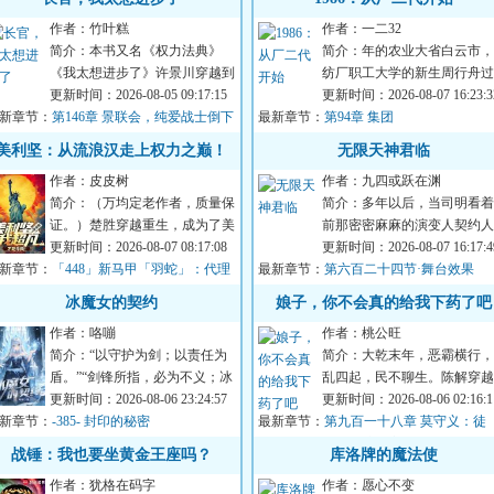
作者：竹叶糕
作者：一二32
简介：本书又名《权力法典》
简介：年的农业大省白云市，
《我太想进步了》许景川穿越到
纺厂职工大学的新生周行舟过
大灾变后秩序重建之初的蓝星，
更新时间：2026-08-05 09:17:15
了别人羡慕不来的美好生活。
更新时间：2026-08-07 16:23:3
新章节：
这里工业体系崩塌...
第146章 景联会，纯爱战士倒下
最新章节：
干年后有人问：...
第94章 集团
（求月票）
美利坚：从流浪汉走上权力之巅！
无限天神君临
作者：皮皮树
作者：九四或跃在渊
简介：（万均定老作者，质量保
简介：多年以后，当司明看着
证。）楚胜穿越重生，成为了美
前那密密麻麻的演变人契约人
利坚的一个流浪汉。「叮……打
更新时间：2026-08-07 08:17:08
级人天关人时。他准会想起自
更新时间：2026-08-07 16:17:4
新章节：
野系统，绑定中...
「448」新马甲「羽蛇」：代理
最新章节：
因为受不了零七...
第六百二十四节·舞台效果
，你愿意背负命运重任，成为墨西哥英
冰魔女的契约
娘子，你不会真的给我下药了吧
吗
作者：咯嘣
作者：桃公旺
简介：“以守护为剑；以责任为
简介：大乾末年，恶霸横行，
盾。”“剑锋所指，必为不义；冰
乱四起，民不聊生。陈解穿越
霜所至，必护无辜。”“若违此
更新时间：2026-08-06 23:24:57
来，发现自己竟然是个嗜酒的
更新时间：2026-08-06 02:16:1
新章节：
誓”“当冰噬...
-385- 封印的秘密
最新章节：
赌鬼，家里还有...
第九百一十八章 莫守义：徒
儿，你没有什么秘密瞒着师父吧？
战锤：我也要坐黄金王座吗？
库洛牌的魔法使
作者：犹格在码字
作者：愿心不变