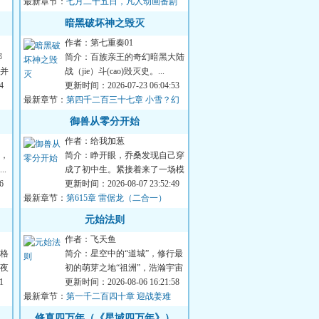
最新章节：
进入某一修炼宗...
七月二十五日，凡人动画番剧
开始播放了哦！
暗黑破坏神之毁灭
作者：第七重奏01
绑
简介：百族亲王的奇幻暗黑大陆
并
战（jie）斗(cao)毁灭史。...
沃
4
更新时间：2026-07-23 06:04:53
最新章节：
第四千二百三十七章 小雪？幻
影！
御兽从零分开始
作者：给我加葱
，
简介：睁开眼，乔桑发现自己穿
.
成了初中生。紧接着来了一场模
6
拟考。毕业她怕了吗？她怕
更新时间：2026-08-07 23:52:49
最新章节：
了……这考的都什么...
第615章 雷倨龙（二合一）
元始法则
作者：飞天鱼
格
简介：星空中的“道城”，修行最
夜
初的萌芽之地“祖洲”，浩瀚宇宙
背
1
水之起源“神仓古泽”，虚暗禁
更新时间：2026-08-06 16:21:58
最新章节：
区“战斧座...
第一千二百四十章 迎战姜难
修真四万年（《星域四万年》）