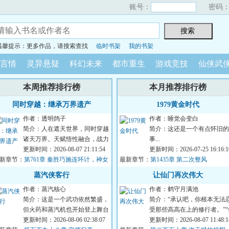
账号：
密码
温馨提示：更多作品，请搜索查找
临时书架
我的书架
言情
灵异悬疑
科幻未来
都市重生
游戏竞技
仙侠武
本周推荐排行榜
本月推荐排行榜
同时穿越：继承万界遗产
1979黄金时代
作者：透明鸽子
作者：睡觉会变白
简介：人在遮天世界，同时穿越
简介：这还是一个有点怀旧的
诸天万界。天赋悟性融合，战力
事...
无限叠加。五倍同级战力，你说
更新时间：2026-08-07 21:11:54
更新时间：2026-07-25 16:16:1
新章节：
我只是凡体而已...
第761章 秦胜巧施连环计，神女
最新章节：
第1435章 第二次整风
背卖身债
蒸汽侠客行
让仙门再次伟大
作者：蒸汽核心
作者：鹤守月满池
简介：这是一个武功依然繁盛，
简介：“承认吧，你根本无法
但火药和蒸汽机也开始登上舞台
受那些高高在上的修行者。”“
的世界。钢铁、火药和内功心法
更新时间：2026-08-06 02:38:07
们与我们不同，我们的情感无
更新时间：2026-08-07 11:48:1