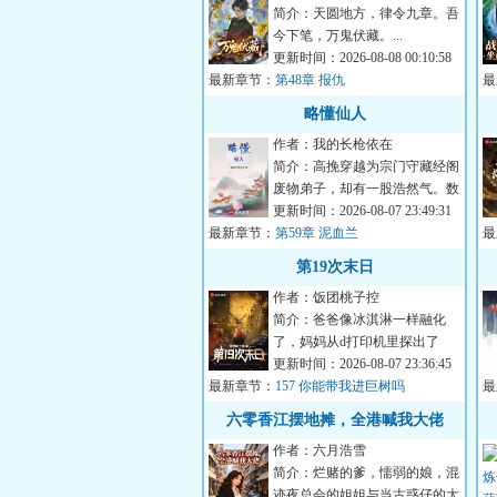
简介：天圆地方，律令九章。吾
今下笔，万鬼伏藏。...
更新时间：2026-08-08 00:10:58
最新章节：
第48章 报仇
最
略懂仙人
作者：我的长枪依在
简介：高挽穿越为宗门守藏经阁
废物弟子，却有一股浩然气。数
十年如一日读书养气，却成修仙
更新时间：2026-08-07 23:49:31
最新章节：
界...
第59章 泥血兰
最
第19次末日
作者：饭团桃子控
简介：爸爸像冰淇淋一样融化
了，妈妈从d打印机里探出了
头。怪物在街市上狂欢，人类躲
更新时间：2026-08-07 23:36:45
最新章节：
进黑色...
157 你能带我进巨树吗
最
六零香江摆地摊，全港喊我大佬
作者：六月浩雪
简介：烂赌的爹，懦弱的娘，混
迹夜总会的姐姐与当古惑仔的大