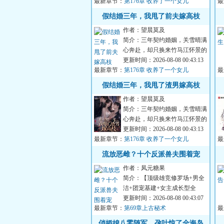
最新章节：
弱...
第176章 收养了一个女儿
最
假结婚三年，我甩了前夫嫁高枝
作者：望晨莫及
简介：三年契约婚姻，关雪晴满
心奔赴，却只换来竹马江怀景的
冷漠与偏爱。他眼里永远只有柔
更新时间：2026-08-08 00:43:13
最新章节：
弱...
第176章 收养了一个女儿
最
假结婚三年，我甩了渣男嫁高枝
作者：望晨莫及
简介：三年契约婚姻，关雪晴满
心奔赴，却只换来竹马江怀景的
冷漠与偏爱。他眼里永远只有柔
更新时间：2026-08-08 00:43:13
最新章节：
弱...
第176章 收养了一个女儿
最
流放恶雌？十个反派兽夫围着宠
作者：凤元糖果
简介：【顶级雄竞修罗场+男全
洁+团宠基建+女主成长型全
能】沈清霜穿进一本兽世文中，
更新时间：2026-08-08 00:43:07
最新章节：
成了女...
第69章上古秘术
最
俏娇媳八零随军，孕吐惊了全海岛