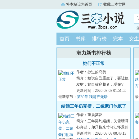
将本站设为首页
收藏三本官网
首页
书库
排行榜
完本
女生
潜力新书排行榜
她们不正常
作者：掠过的乌鸦
简介：她说自己重生了，要让他
发财；她自称穿越者，现在V
她，等她回去，让他成神；
更新时间：2026-08-08 01:51:55
最新章节：
她……什...
第30章 我是齐无暗
最
误
结婚三年仍完璧，二嫁豪门他疯了
作者：望晨莫及
简介：三年契约婚姻，关雪晴满
心奔赴，却只换来竹马江怀景的
冷漠与偏爱。他眼里永远只有柔
更新时间：2026-08-08 00:43:13