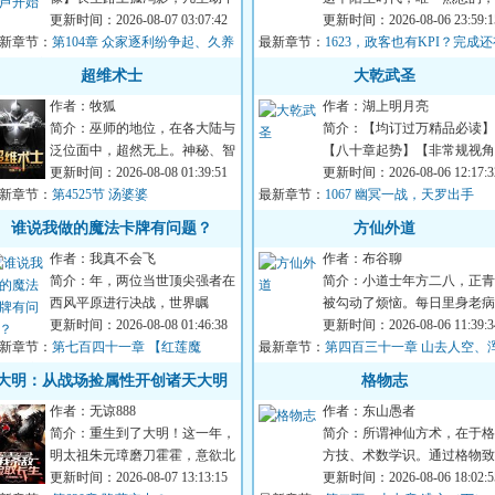
万壑雷一介凡人重生混乱仙界，
更新时间：2026-08-07 03:07:42
田圣子、中森明菜、工藤静
更新时间：2026-08-06 23:59:1
新章节：
危机并存、惶惶度...
第104章 众家逐利纷争起、久养
最新章节：
香.........
1623，政客也有KPI？完成
葩寻掌门
奖金呢！！
超维术士
大乾武圣
作者：牧狐
作者：湖上明月亮
简介：巫师的地位，在各大陆与
简介：【均订过万精品必读】
泛位面中，超然无上。神秘、智
【八十章起势】【非常规视角
慧、残忍、血腥，俨然是巫师的
更新时间：2026-08-08 01:39:51
【武道新尝试】【体系流】【
更新时间：2026-08-06 12:17:3
新章节：
代名词。但真实...
第4525节 汤婆婆
最新章节：
淡品悦，书香自在...
1067 幽冥一战，天罗出手
谁说我做的魔法卡牌有问题？
方仙外道
作者：我真不会飞
作者：布谷聊
简介：年，两位当世顶尖强者在
简介：小道士年方二八，正青
西风平原进行决战，世界瞩
被勾动了烦恼。每日里身老病
目。“我使用【光之金字塔】，
更新时间：2026-08-08 01:46:38
苦，见些个爱恨嗔痴怨。我不
更新时间：2026-08-06 11:39:3
新章节：
将大骨变成光！降临...
第七百四十一章 【红莲魔
最新章节：
容颜凋华萎，我...
第四百三十一章 山去人空、
】！这可是纯血黑龙卡！
水摸鱼
大明：从战场捡属性开创诸天大明
格物志
作者：无谅888
作者：东山愚者
简介：重生到了大明！这一年，
简介：所谓神仙方术，在于格
明太祖朱元璋磨刀霍霍，意欲北
方技、术数学识。通过格物致
伐，彻定北元，将汉家中原完全
更新时间：2026-08-07 13:13:15
知，方士总结道理本质，追寻
更新时间：2026-08-06 18:02:5