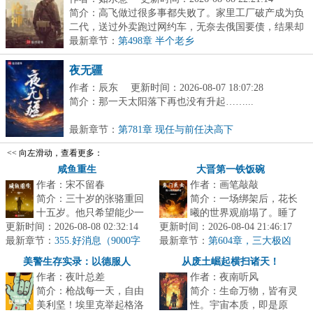
简介：高飞做过很多事都失败了。家里工厂破产成为负
二代，送过外卖跑过网约车，无奈去俄国要债，结果却
被...
最新章节：
第498章 半个老乡
夜无疆
作者：辰东
更新时间：2026-08-07 18:07:28
简介：那一天太阳落下再也没有升起……...
最新章节：
第781章 现任与前任决高下
<< 向左滑动，查看更多：
咸鱼重生
大晋第一铁饭碗
作者：宋不留春
作者：画笔敲敲
简介：三十岁的张骆重回
简介：一场绑架后，花长
十五岁。他只希望能少一
曦的世界观崩塌了。睡了
更新时间：2026-08-08 02:32:14
点遗憾。父母的遗憾，暗
更新时间：2026-08-04 21:46:17
一觉，一睁眼，视线里就
最新章节：
恋的遗憾，成长的遗憾。
355.好消息（9000字
最新章节：
浮现出了一行字：[境界：
第604章，三大极凶
更新）
他其实所求...
（下）
练气境/]...
美警生存实录：以德服人
从废土崛起横扫诸天！
作者：夜叶总差
作者：夜南听风
简介：枪战每一天，自由
简介：生命万物，皆有灵
美利坚！埃里克举起格洛
性。宇宙本质，即是原