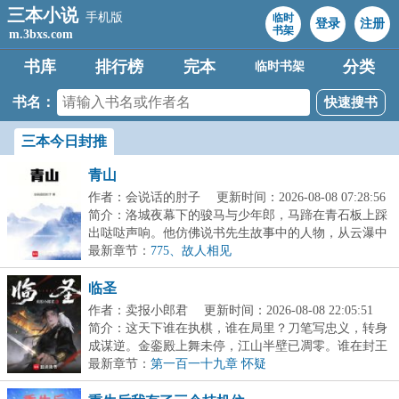
三本小说
手机版
临时
登录
注册
书架
m.3bxs.com
书库
排行榜
完本
分类
临时书架
书名：
三本今日封推
青山
作者：会说话的肘子
更新时间：2026-08-08 07:28:56
简介：洛城夜幕下的骏马与少年郎，马蹄在青石板上踩
出哒哒声响。他仿佛说书先生故事中的人物，从云瀑中
来...
最新章节：
775、故人相见
临圣
作者：卖报小郎君
更新时间：2026-08-08 22:05:51
简介：这天下谁在执棋，谁在局里？刀笔写忠义，转身
成谋逆。金銮殿上舞未停，江山半壁已凋零。谁在封王
拜...
最新章节：
第一百一十九章 怀疑