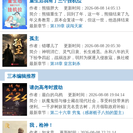
重生后我有了三个挂机位
作者：熊猫胖大
更新时间：2026-08-08 14:05:13
简介：熊猫重生了，回到了年，这一年，熊猫结束了九
年义务教育，原本会复读一年，但这一世，他选择结束
学...
最新章节：
第139章 误闯天家
孤主
作者：错哪儿了
更新时间：2026-08-08 20:05:30
简介：神明消亡、灵气日衰、长生难觅。永和八年的天
下纷争四起，战祸连岁，弱邦为驱逐入侵敌寇，换社稷
存...
最新章节：
第18章 皇宫刺杀
三本编辑推荐
请勿高考时渡劫
作者：最白的乌鸦
更新时间：2026-08-08 19:04:14
简介：妖魔鬼怪与修士藏在现代社会，享受科技带来的
便利。一千岁树妖冒充名贵古树，月月领取政府补贴；
八...
最新章节：
第二十六章 穷鬼（感谢栀子八拍的盟主）
我，枪神！
作者：如水意
更新时间：2026-08-08 22:21:14