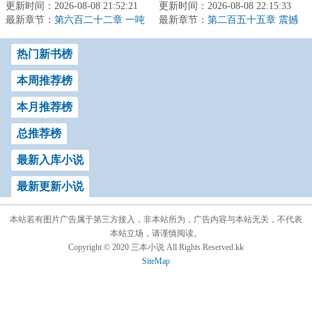
更新时间：2026-08-08 21:52:21
克狠狠顶在犯人正在冒冷
更新时间：2026-08-08 22:15:33
能。破碎的废土上，充斥
最新章节：
汗的额头上，沉声道：“谁
第六百二十二章 一吨
最新章节：
着辐射与畸变，浩瀚的星
第二百五十五章 震撼
说我埃里...
河中，是无尽...
热门新书榜
本周推荐榜
本月推荐榜
总推荐榜
最新入库小说
最新更新小说
本站若有图片广告属于第三方接入，非本站所为，广告内容与本站无关，不代表
本站立场，请谨慎阅读。
Copyright © 2020 三本小说 All Rights Reserved.kk
SiteMap