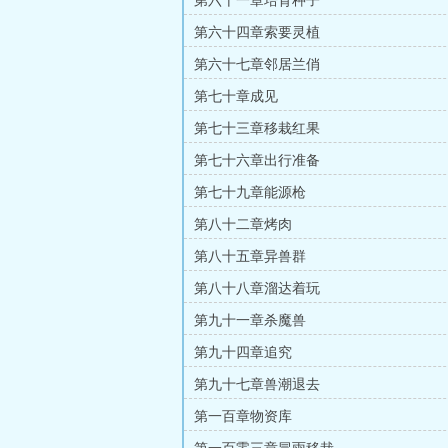
第六十一章培育种子
第六十四章索要灵植
第六十七章邻居兰俏
第七十章成见
第七十三章移栽红果
第七十六章出行准备
第七十九章能源枪
第八十二章烤肉
第八十五章异兽群
第八十八章溜达着玩
第九十一章杀魔兽
第九十四章追究
第九十七章兽潮退去
第一百章物资库