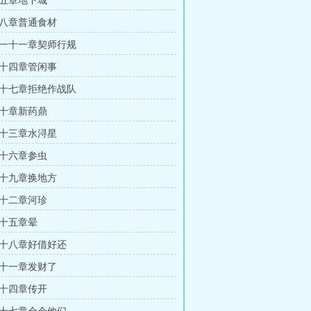
五章地下城
八章普通食材
一十一章契师行规
十四章管闲事
十七章拒绝作战队
十章新药鼎
十三章水浔星
十六章参虫
十九章换地方
十二章河珍
十五章晕
十八章好借好还
十一章发财了
十四章传开