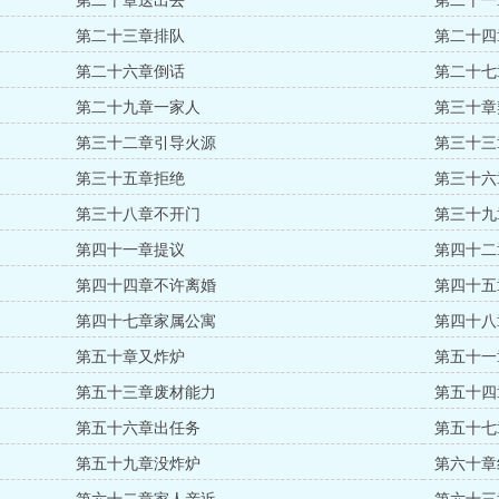
第二十章送出去
第二十一
第二十三章排队
第二十四
第二十六章倒话
第二十七
第二十九章一家人
第三十章
第三十二章引导火源
第三十三
第三十五章拒绝
第三十六
第三十八章不开门
第三十九
第四十一章提议
第四十二
第四十四章不许离婚
第四十五
第四十七章家属公寓
第四十八
第五十章又炸炉
第五十一
第五十三章废材能力
第五十四
第五十六章出任务
第五十七
第五十九章没炸炉
第六十章