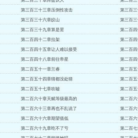
第二百三十章阵盘认人
第二百三
第三百三十三章压倒性攻击
第三百三
第三百三十六章皎山
第三百三
第二百三十九章算是罢
第二百四
第二百四十二章拉架
第二百四
第二百四十五章让人难以接受
第二百四
第二百四十八章前往帝星
第二百四
第二百五十一章兰睿
第二百五
第二百五十四章猜都没处猜
第二百五
第二百五十七章吹嘘
第二百五
第二百六十章天赋等级最高的
第二百六
第二百六十三章再也不乱说了
第二百六
第二百六十六章期望值低
第二百六
第二百六十九章吃不了亏
第二百七