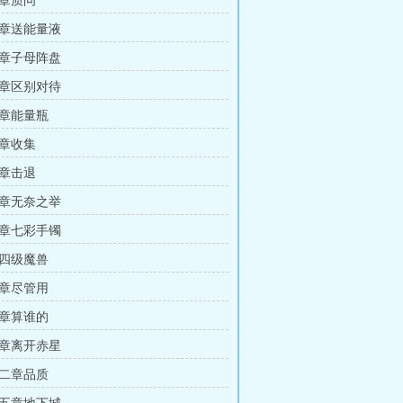
章质问
章送能量液
章子母阵盘
章区别对待
章能量瓶
章收集
章击退
章无奈之举
章七彩手镯
四级魔兽
章尽管用
章算谁的
章离开赤星
二章品质