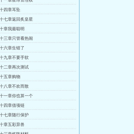
十一章星球管理权
十四章耳坠
十七章返回炙皇星
十章我最聪明
十三章只管看热闹
十六章生错了
十九章不要手软
十二章再次测试
十五章购物
十八章不欢而散
十一章你也算一个
十四章借项链
十七章随行保护
十章五彩异兽