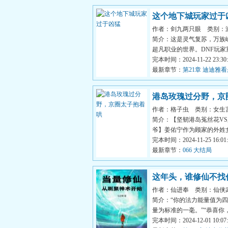
这个地下城玩家过于
作者：剑九两只眼
类别：
简介：这是灵气复苏，万族
超凡职业的世界。DNF玩家
成为剑魂，自带天赋【掠...
完本时间：2024-11-22 23:30:
最新章节：
第21章 迪迪雅
港岛玫瑰过分野，京
作者：格子虫
类别：女生
哄
简介：【坚韧港岛菟丝花V
爷】姜佑宁作为顾家的外姓
眼，饱受欺凌。只有顾聿衍..
完本时间：2024-11-25 16:01:
最新章节：
066 大结局
这年头，谁修仙不找
作者：仙进奉
类别：仙侠
简介：“你的法力能量值为
量为标准的一毫。”“恭喜你
开始，你是一名仙道联...
完本时间：2024-12-01 10:07: