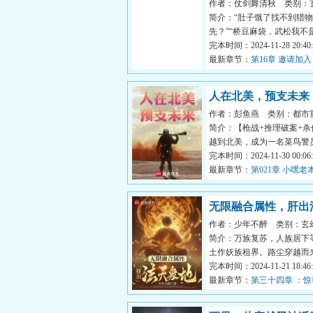
作者：仗剑舞清秋
类别：
简介：“肚子饿了找不到猎
先？”“桥豆麻袋，武松我不
的，雅蠛蝶！”白山穿...
完本时间：2024-11-28 20:40:
最新章节：
第16章 邀请加入
人在北美，预支未来
作者：彭鱼燕
类别：都市
简介：【枪战+推理破案+
越到北美，成为一名菜鸟警
面对着十六个持枪的黑人...
完本时间：2024-11-30 00:06:
最新章节：
第021章 小嘿
无限融合属性，肝出
作者：少年不醉
类别：玄
简介：万族复苏，人族居下
土作妖族租界。路尘穿越而
县城里作学生，地位低微...
完本时间：2024-11-21 18:46:
最新章节：
第三十四章 ：