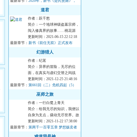
最新章节：
寸灵山，世外桃...
2020年，新书《楚氏赘婿》，
正式上传！
道君
作者：跃千愁
简介：一个地球神级盗墓宗师，
闯入修真界的故事……桃花源
里，有歌声。山外青山，白骨
更新时间：2021-06-15 22:12:18
，
最新章节：
山。五花马，千金裘...
新书《前任无双》正式发布
的
幻游猎人
作者：纪茗
简介：异界的冒险，无尽的位
面，在真实与虚幻交替之间战
斗，点燃灵魂深处久违的斗
更新时间：2021-12-25 21:48:16
最新章节：
魂！...
第661回（二）危机四起（5）
妹
紧急营救（3）
巫师之旅
的
作者：一行白鹭上青天
简介：给我无尽的知识，我便以
自身为支点，撬动无尽世界。故
事讲述的是一个名为格林的巫
更新时间：2021-11-22 17:38:00
最新章节：
师，依靠自己的智...
第两千一百零五章 梦想贩卖者
（结局免费）
难道我是神