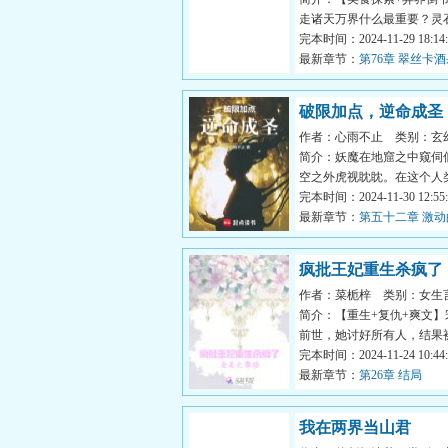
走诸天万界什么最重要？灵
步枪还是行星轨道炮？不...
完本时间：2024-11-29 18:14:
最新章节：
第76章 翠丝卡
破限加点，逆命成圣
作者：心雨不止
类别：玄
简介：妖魔在地窟之中窥伺
空之外虎视眈眈。在这个人
时代，在这个新术碾压旧...
完本时间：2024-11-30 12:55:
最新章节：
第五十二章 激
疯批王妃重生杀疯了
作者：菜栀梓
类别：女生
场
简介：【重生+复仇+爽文
前世，她讨好所有人，结果
无情抛弃。重活一次，宋...
完本时间：2024-11-24 10:44:
最新章节：
第26章 结局
我在两界当山君