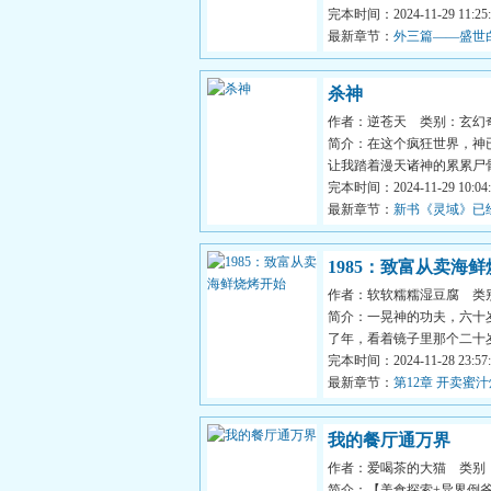
人！...
完本时间：2024-11-29 11:25:
最新章节：
外三篇——盛世
杀神
作者：逆苍天
类别：玄幻
简介：在这个疯狂世界，神
让我踏着漫天诸神的累累尸
众生。...
完本时间：2024-11-29 10:04:
最新章节：
新书《灵域》已
继续支持~~
1985：致富从卖海
作者：软软糯糯湿豆腐
类
简介：一晃神的功夫，六十
了年，看着镜子里那个二十
没认出来。老天爷还真给...
完本时间：2024-11-28 23:57:
最新章节：
第12章 开卖蜜
我的餐厅通万界
作者：爱喝茶的大猫
类别
简介：【美食探索+异界倒