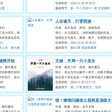
59
投诚，百族随后相继臣...
完本时间：2024-11-29 10:20:52
白莲
最新章节：
第一千八百四十一章 开启新时
代！
人在诸天，打穿西游
奇幻
作者：龙言龙语
类别：游戏竞技
已无力回天，就
简介：女儿国国王：当时他摁住我的头说
骨来普渡这芸芸
他现在火气很大。唐僧：猴子，去把附近
15
妖怪抓过来给为师活动活...
完本时间：2024-12-02 10:39:54
经上传，请大家
最新章节：
第013章 西游美食榜
鲜烧烤开始
文娱，开局一只小龙女
别：都市重生
作者：银杏三叶
类别：都市重生
岁的林青叶回到
简介：本以为可以躺平一辈子，结果天降
岁的自己，差点
妹还是小龙女这是一个被父母坑成大文豪
09
故事在原地爆炸和成为文...
完本时间：2024-11-29 12:17:25
汁烤虾
最新章节：
第二十章 救世主，完结
惊！撩得闪婚老公居然是顶级大
：都市重生
作者：栀夏
类别：女生言情
佬
爷+温馨小店】行
简介：【双洁+双强+宠文】清冷女总裁VS