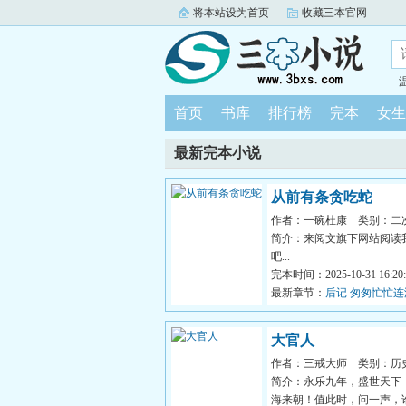
将本站设为首页
收藏三本官网
首页
书库
排行榜
完本
女生
最新完本小说
从前有条贪吃蛇
作者：一碗杜康
类别：二
简介：来阅文旗下网站阅读
吧...
完本时间：2025-10-31 16:20:
最新章节：
后记 匆匆忙忙连滚
大官人
作者：三戒大师
类别：历
简介：永乐九年，盛世天下
海来朝！值此时，问一声，