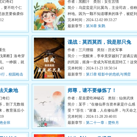
玄幻奇幻
作者：黑醋汁
类别：女生言情
国！
物，要不吃个仁
简介：乌蛮蛮是只比翼鸟，主业司农，俗
是故意要偷袭你
种地。因为一颗不知道哪来的珠子，被贬
12
不知道在哪的蓝星，法力...
完本时间：2024-12-02 09:33:27
最新章节：
第36章 朱鹮
谍战：莫西莫西，我是那只兔
重生
作者：三只狸猫
类别：历史军事
杀伐果断】洛奇穿
简介：一觉醒来，李幸竟穿越到了波谲云
员。一睁眼，就
的民国，摇身一变成为军统底层特工！这
43
如其来的变故，让他瞬间...
完本时间：2024-11-23 18:50:14
老本行，校园枪击
最新章节：
第15章 暗影中的危机与博弈
法天象地
师尊，请不要修炼了！
幻奇幻
作者：星皇爱吃神秘石
类别：仙侠武侠
等，割了无数领
简介：某乎：“在修仙界当资本家是什么感
来，教育落后小
受？”苏生：“谢邀，人在修仙界，与天命之
19
女楚心婵绑定成功，每...
完本时间：2024-11-28 20:40:01
惊艳全班
最新章节：
第二十一章：楚怜月