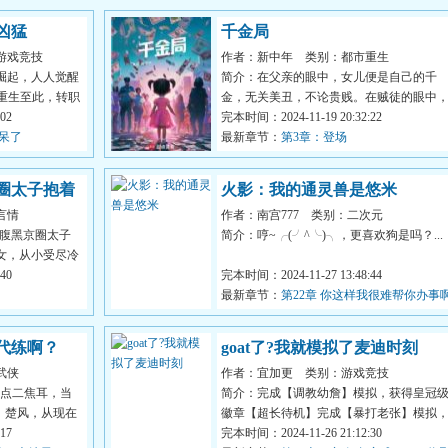
凶猛
千金局
游戏竞技
作者：新中年
类别：都市重生
崛起，人人觉醒
简介：在父亲的眼中，女儿便是自己的千
重生至此，转职
金，无关美丑，不论贵贱。在贼徒的眼中
02
暴富的机会就是千金，无关...
完本时间：2024-11-19 20:32:22
看呆了
最新章节：
第3章：登场
圈太子抱着
火影：我的通灵兽是悠米
言情
作者：南宫777
类别：二次元
S腹黑京圈太子
简介：哼~╭(╯^╰)╮，更喜欢狗是吗？...
女，从小受尽冷
.
40
完本时间：2024-11-27 13:48:44
最新章节：
第22章 你这样我很难帮你办事
代练啊？
goat了?我就模拟了麦迪时刻
武侠
作者：宜加更
类别：游戏竞技
四点二焦耳，当
简介：完成【调教幼詹】模拟，获得皇冠
，楚风，从现在
徽章【超长待机】完成【暴打老张】模拟
17
获得皇冠级徽章【真·GO...
完本时间：2024-11-26 21:12:30