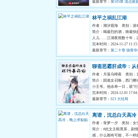
最新章节：
第105章 清点
林平之祸乱江湖
作者：潮汐观海
类别：游
简介：喝最烈的酒，骑最快
人儿……江湖夜雨数十年，
篇。再回首，已是绝巅。...
完本时间：2024-11-27 11:15:
最新章节：
第二十章 蚀骨夺
聊斋恶霸肝成帝：从
作者：月落乌啼夜
类别：
简介：因诡女召唤，西门卿
小王爷。他余寿一日，获“行
逼爷行善？神经病吗？...
完本时间：2024-12-01 17:04:
最新章节：
023 大结局
离谱，沈总白天高冷
作者：骨梦一夕
类别：女
贴
简介：#此文主暗黑系，剧
感，什么都有可能，不一样