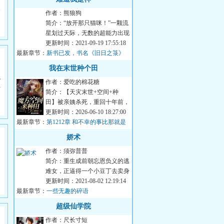
爷
作者：熊狼狗
简介：“放开那只猫咪！”一颗流
星划过天际，无数的超能力出现
在这个世界上。但这一次获得觉
更新时间：2021-09-19 17:55:18
最新章节：
醒的主角却不...
新书已发，书名《旧日之箓》
我在末世种个田
秘
作者：爱吃的棉花糖
时
简介：【天灾末世+空间+种
田】被亲姨杀死，重回十年前，
距离末世还有两个月，静姝开始
更新时间：2026-06-10 18:27:00
最新章节：
修建自己的堡垒，养...
第1212章 和不幸的事比那就是
幸的，幸福是比较出来的
娇术
作者：须弥普普
不
简介：重生成前朝忘恩负义的逃
加
难女，正逼得一个小豆丁去卖身
为仆。季清菱看着小豆丁身契上
更新时间：2021-08-02 12:19:14
最新章节：
的名字，眼泪都...
一些无趣的碎语
超级仙学院
作者：尺长寸短