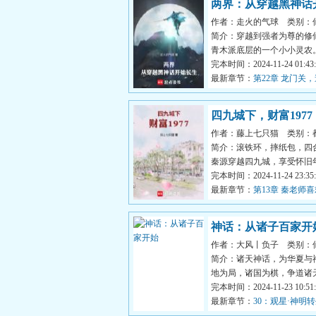
两界：从穿越黑神话
作者：走火的气球
类别：
简介：穿越到强者为尊的修
青木派底层的一个小小灵农
偿还地租发愁时。他的脑...
完本时间：2024-11-24 01:43:
最新章节：
第22章 龙门关
四九城下，财富1977
作者：藤上七只猫
类别：
简介：滚铁环，摔纸包，四合
秦源穿越四九城，享受怀旧
弛生活。如果说时代的...
完本时间：2024-11-24 23:35:
最新章节：
第13章 秦老师
神话：从诸子百家开
作者：大风丨负子
类别：
简介：诸天神话，为华夏与
地为局，诸国为棋，争道诸
神，唯有无数英杰，以命...
完本时间：2024-11-23 10:51:
最新章节：
30：观星·神明