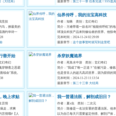
收获（大结局）
最新章节：
第三十一章 任务完成！SSS道具
数据单
仙界传呼，我的法宝高科技
戏竞技
作者：知蛛
类别：玄幻奇幻
的马，撩最美的
简介：方难带着一款名叫“核能传呼机”的地
温酒灼华诗一
球顶尖科技产品来到修仙者的世界。他惊
28
的发现，传呼机中竟然...
完本时间：2024-11-24 02:29:09
命
最新章节：
这个故事暂时就写到这里吧
行善开始
杀穿妖魔诡界
玄幻奇幻
作者：死鱼水中游
类别：玄幻奇幻
魂穿聊斋之恶霸
简介：“我成了唯一正道？”在被污染，修炼
善续命”系统。
也是变非人的超凡高武世界，因为获得的
38
化面板消除了修炼代价...
完本时间：2024-11-23 11:13:54
最新章节：
第二十三章 大结局
，晚上求贴
我一普通法医，解剖成旧日？
生言情
作者：夏x虫
类别：二次元
情疯走，求爽
简介：陈修是一名治安署的普通法医。他
的言情哦#【人
以为自己每天只需要鉴定伤情、解剖尸体