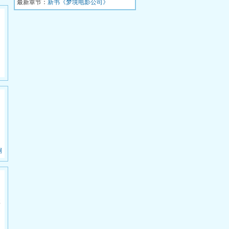
最新章节：
梦里，他成为了...
新书《梦境电影公司》
，
啊
级
，