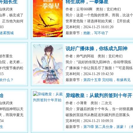
开始长生
转生成神，一拳爆星
仙侠武侠
作者：云哥666啊
类别：玄幻奇幻
仙界，杨玄成了
简介：这是一个危险的世界。而我，比这
。正当他为如何
世界更危险！请选择初始天赋：【开挂成
03
长】你加入了风灵月影宗。...
完本时间：2024-11-25 16:01:20
，迷雾围城
最新章节：
抱歉，写不动了
说好广播体操，你练成九阳神
都市重生
作者：帅气的阿祖
类别：玄幻奇幻
功？
院，老天桥...
简介：“说好的传我九阳神功，你却带我练
年代慢节奏的松
广播体操？你让我丢尽了脸面！”“可是我练
15
的就是这个。”江阿祖...
完本时间：2024-11-29 19:42:50
喜欢什么？
最新章节：
第四十五章 完结啦，有缘再见
始
异端教皇：从裁判所签到十年开
仙侠武侠
作者：小薄青
类别：二次元
始
神明战神明以天
简介：穿越后的第十个年头，当一封彻底
天，而我华夏无
破脸的宣战书从教廷送到裁判所总部案头
54
时，异端裁判所所长·东方...
完本时间：2024-11-21 10:09:31
转生
最新章节：
第79章 第二具分身，派蒙！（
追读！）