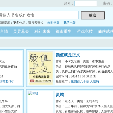
账号：
密码
温馨提示：更多作品，请搜索查找
临时书架
我的书架
言情
灵异悬疑
科幻未来
都市重生
游戏竞技
仙侠武
颜值就是正义
次元
作者：小时光恋曲
类别：都市重生
我的更多作品
简介：俗话说长得好看的铲屎都像打高尔
夫，长得丑的打高尔夫像铲屎，颜值是男
24
装逼第一利器，自带光环，...
完本时间：2024-11-30 00:51:33
带爬(1/2)
最新章节：
第四百八十章 大结局
灵域
史军事
作者：逆苍天
类别：玄幻奇幻
，国大民骄，四
简介：三万年前，自称为“神”的搏天族入侵
谁不想当大官
灵域，百族奋起反抗，最终惨败，人族率