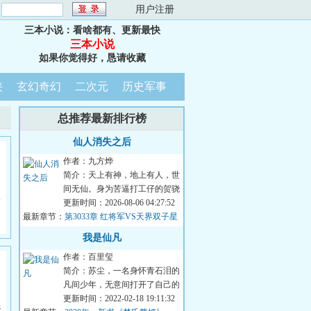
：
用户注册
三本小说：看啥都有、更新最快
三本小说
如果你觉得好，恳请收藏
侠
玄幻奇幻
二次元
历史军事
总推荐最新排行榜
仙人消失之后
作者：九方烨
简介：天上有神，地上有人，世
间无仙。身为苦逼打工仔的贺骁
人
穿越为本界的官二代，原以为就
更新时间：2026-08-06 04:27:52
最新章节：
此开启锦衣玉食...
第3033章 红将军VS天界双子星
我是仙凡
作者：百里玺
简介：苏尘，一名身怀青石泪的
凡间少年，无意间打开了自己的
灵台，发现无边识海内有一座方
更新时间：2022-02-18 19:11:32
先