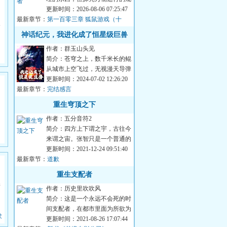
律却是人类的天性。这是一个量
更新时间：2026-08-06 07:25:47
最新章节：
产型魔法战工具...
第一百零三章 狐鼠游戏（十
个
三）
神话纪元，我进化成了恒星级巨兽
作者：群玉山头见
简介：苍穹之上，数千米长的鲲
从城市上空飞过，无视漫天导弹
轰炸，震撼世界。澳利洲，长达
更新时间：2024-07-02 12:26:20
最新章节：
千米的灭世巨蟒...
完结感言
重生穹顶之下
作者：五分音符2
简介：四方上下谓之宇，古往今
来谓之宙。张智只是一个普通的
钢琴整音调律师，随着末世到
更新时间：2021-12-24 09:51:40
最新章节：
来，看他如何破穹...
道歉
重生支配者
撕
作者：历史里吹吹风
简介：这是一个永远不会死的时
间支配者，在都市里面为所欲为
求
的故事。简介：方修做了一个梦
更新时间：2021-08-26 17:07:44