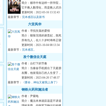
简介：都市中有这样一所学院，
称
它不教人数理化，而是教人武功
到
秘法，神功异能，仙术神通。学
更新时间：2022-03-16 13:32:43
最新章节：
院的老师也不是...
完本感言以及新书
六宫凤华
作者：寻找失落的爱情
简介：狠辣无情的谢贵妃，熬死
所有仇人，在八十岁时寿终正寝
诡
含笑九泉。不料一睁眼，竟回到
更新时间：2021-10-04 08:13:34
突
最新章节：
了纯真善良的十...
完本感言。
发个微信去天庭
作者：台灯下的节奏
简介：当秦奋手机摇出了天庭朋
友圈，他发现自己的人生变了，
但天庭的变化更惊悚。想要金点
更新时间：2023-04-20 17:48:37
最新章节：
子，行，拿东西...
《要命，神仙又被我上身了》
钢铁火药和施法者
作者：尹紫电
简介：魔法本来就应该是不讲道
理的东西，但探究万物运行的规