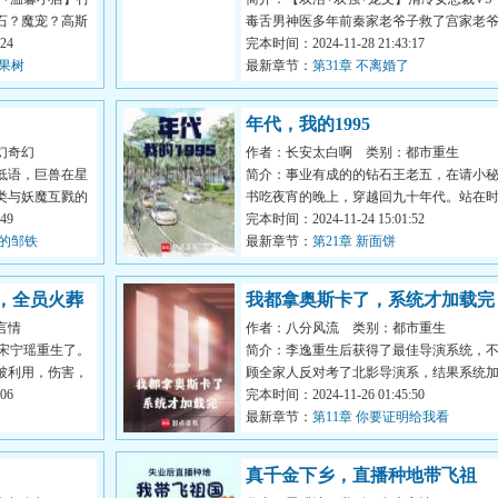
石？魔宠？高斯
毒舌男神医多年前秦家老爷子救了宫家老
24
子一命，两家因此定下了婚...
完本时间：2024-11-28 21:43:17
酒果树
最新章节：
第31章 不离婚了
年代，我的1995
幻奇幻
作者：长安太白啊
类别：都市重生
低语，巨兽在星
简介：事业有成的的钻石王老五，在请小
类与妖魔互戮的
书吃夜宵的晚上，穿越回九十年代。站在
49
代的风口，魏然很是恼火...
完本时间：2024-11-24 15:01:52
动的邹铁
最新章节：
第21章 新面饼
，全员火葬
我都拿奥斯卡了，系统才加载完
言情
作者：八分风流
类别：都市重生
】宋宁瑶重生了。
简介：李逸重生后获得了最佳导演系统，
被利用，伤害，
顾全家人反对考了北影导演系，结果系统
06
载了十年才加载完……【...
完本时间：2024-11-26 01:45:50
最新章节：
第11章 你要证明给我看
真千金下乡，直播种地带飞祖