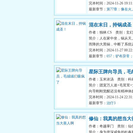
间清醒.可盐可甜.极度偏执...
完本时间：2024-11-26 19:11:
最新章节：
第77章：像在火
混在末日，持锅成圣
作者：独林.CS
类别：玄
简介：人在家中坐，锅从天
而降的大黑锅，中断了系统
送回天灾出现前两个月，...
完本时间：2024-11-27 00:22:
最新章节：
057：驴布异常
星际王牌向导员，毛
作者：玉米浓汤
类别：科
了
简介：团宠万人迷+毛茸茸+
向导刚刚觉醒还没有精神体
开救活kpi！手无缚鸡之...
完本时间：2024-11-24 22:31:
最新章节：
治疗3
修仙：我真的想当大
作者：奇越掌门
类别：仙
简介：身为资深咸鱼的杜春