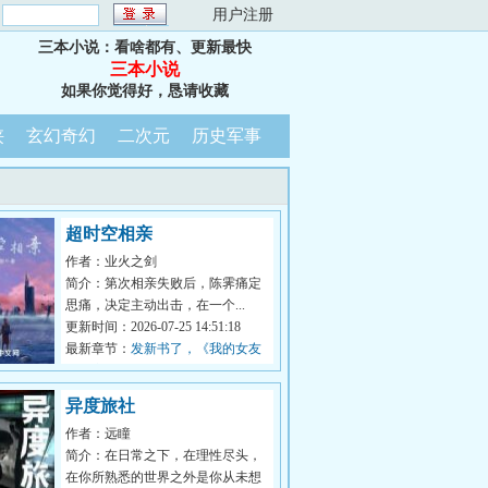
：
用户注册
三本小说：看啥都有、更新最快
三本小说
如果你觉得好，恳请收藏
侠
玄幻奇幻
二次元
历史军事
超时空相亲
作者：业火之剑
简介：第次相亲失败后，陈霁痛定
思痛，决定主动出击，在一个...
更新时间：2026-07-25 14:51:18
最新章节：
发新书了，《我的女友
是收容物》
异度旅社
作者：远瞳
简介：在日常之下，在理性尽头，
在你所熟悉的世界之外是你从未想