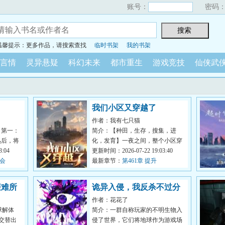
账号：
密码
温馨提示：更多作品，请搜索查找
临时书架
我的书架
言情
灵异悬疑
科幻未来
都市重生
游戏竞技
仙侠武
我们小区又穿越了
作者：我有七只猫
。第一：
简介：【种田，生存，搜集，进
熟后，将
化，发育】一夜之间，整个小区穿
往终焉而
:04
越到了生物异常的原始荒野世界，
更新时间：2026-07-22 19:03:40
商会
生存，成为...
最新章节：
第461章 提升
避难所
诡异入侵，我反杀不过分
作者：花花了
吧？
球解体
简介：一群自称玩家的不明生物入
交替出
侵了世界，它们将地球作为游戏场