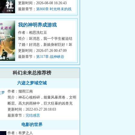
象过的风景。当于生第一次打开那
更新时间：2026-08-08 16:26:43
扇门的时...
最新章节：
第860章 时光终末的残
响
我的神明养成游戏
作者：相思洗红豆
简介：坏消息，我一个学生被迫结
了婚！好消息，新娘身材巨好！坏
消息，我老婆不允许我去夜店酒吧
更新时间：2026-07-26 00:47:09
KTV！好...
最新章节：
第317章 战神峡谷
科幻未来总推荐榜
六迹之梦域空城
作者：烟雨江南
简介：神石心核粉碎，能量风暴席卷，文明
断层。高大的雨林中，巨大狂暴的凶兽充
斥，部分人类异化为食人鬼...
更新时间：2022-03-27 20:18:03
最新章节：
完结感言
电影的世界
作者：有梦之人