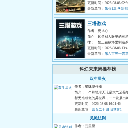
现，地表生物灭绝，人类
更新时间：2026-08-08 02:36
末日。苏武...
最新章节：
第431章 学院
三塔游戏
作者：更从心
简介：这是别人眼里的三
律：：禁止在欲塔里制造
塔是一座充满爱的塔，请
更新时间：2026-08-08 13:41
登欲塔。...
最新章节：
第六百三十四章
幕
科幻未来周推荐榜
双生星火
作者：猫咪嗅柠檬
简介：一个和地球无论是大气还是
都无比相似的异世界，一个发展出
的科技却依然停留在前现...
更新时间：2026-08-08 16:21:46
最新章节：
四百二十四 旧世界1
见诡法则
作者：云里里