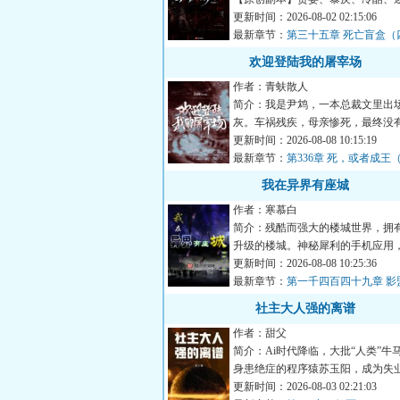
毁灭、死亡、颠覆、变革…...
更新时间：2026-08-02 02:15:06
最新章节：
第三十五章 死亡盲盒（
我看看你的天资”
欢迎登陆我的屠宰场
作者：青蚨散人
简介：我是尹鸩，一本总裁文里出
灰。车祸残疾，母亲惨死，最终没
的‘被消失’这是我的既定...
更新时间：2026-08-08 10:15:19
最新章节：
第336章 死，或者成王
票）
我在异界有座城
作者：寒慕白
简介：残酷而强大的楼城世界，拥
升级的楼城。神秘犀利的手机应用
无往而不利！建立属于自...
更新时间：2026-08-08 10:25:36
最新章节：
第一千四百四十九章 影
社主大人强的离谱
作者：甜父
简介：Ai时代降临，大批“人类”牛
身患绝症的程序猿苏玉阳，成为失
的一员，好在他拥有一...
更新时间：2026-08-03 02:21:03