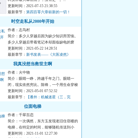
更新时间：2021-07-15 21:38:55
最新章节：
第四百零六章崭新的一切！
时空走私从2000年开始
作者：志鸟村
简介：多少人穿越后因为缺少知识而苦恼。
多少人穿越后带着笔记本却面临缺电的窘
境。多少人穿越后带着军队...
更新时间：2021-05-22 14:28:51
最新章节：
新书发表——《大医凌然》
我真没想当救世主啊
作者：火中物
简介：眼睛一睁，跨越千年之门。眼睛一
闭，现实依然穷比。陈锋，一个用生命穿梭
时空的搬运工。从搬运歌曲...
更新时间：2021-05-01 07:52:32
最新章节：
【番外：机械迷星（三，完
结）】【新书《复活帝国》求收藏】
位面电梯
作者：千翠百恋
简介：一次偶然，东方玉发现老旧住宿楼的
电梯，在特定的时间，能够随机传送到小
说，电视剧，电影，乃至动...
更新时间：2021-11-01 12:27:30