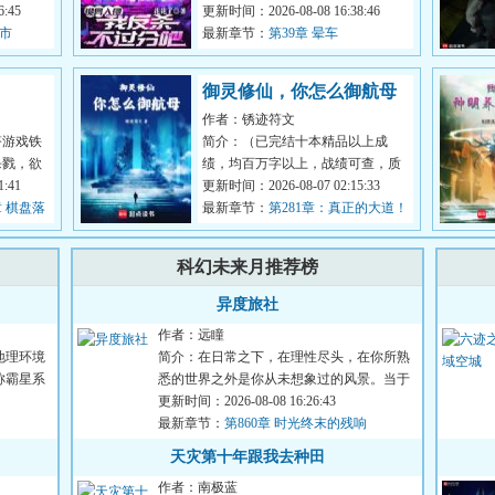
文明走向
:45
地，展开一场争夺卡牌的游戏。风
更新时间：2026-08-08 16:38:46
都市
翎意外获...
最新章节：
第39章 晕车
御灵修仙，你怎么御航母
作者：锈迹符文
塔游戏铁
简介：（已完结十本精品以上成
杀戮，欲
绩，均百万字以上，战绩可查，质
用爱来攀
:41
量保证）好消息：穿越到了修仙世
更新时间：2026-08-07 02:15:33
 棋盘落
界坏消息：...
最新章节：
第281章：真正的大道！
科幻未来月推荐榜
异度旅社
作者：远瞳
地理环境
简介：在日常之下，在理性尽头，在你所熟
称霸星系
悉的世界之外是你从未想象过的风景。当于
生第一次打开那扇门的时...
更新时间：2026-08-08 16:26:43
最新章节：
第860章 时光终末的残响
天灾第十年跟我去种田
作者：南极蓝