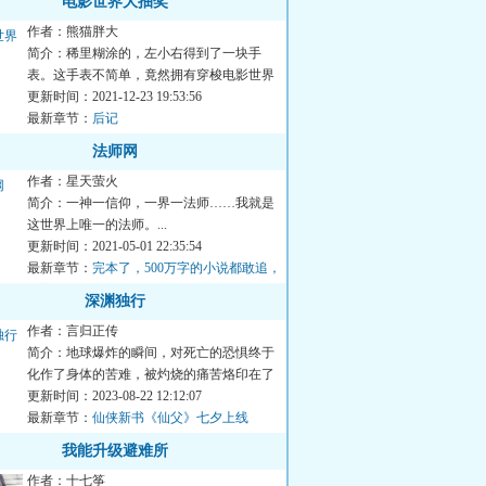
电影世界大抽奖
作者：熊猫胖大
简介：稀里糊涂的，左小右得到了一块手
表。这手表不简单，竟然拥有穿梭电影世界
的能力。每完成一次电影世...
更新时间：2021-12-23 19:53:56
最新章节：
后记
法师网
作者：星天萤火
简介：一神一信仰，一界一法师……我就是
这世界上唯一的法师。...
更新时间：2021-05-01 22:35:54
最新章节：
完本了，500万字的小说都敢追，
真心感谢每一个支持的书友
深渊独行
作者：言归正传
简介：地球爆炸的瞬间，对死亡的恐惧终于
化作了身体的苦难，被灼烧的痛苦烙印在了
杨洺记忆的最深处。“宇...
更新时间：2023-08-22 12:12:07
最新章节：
仙侠新书《仙父》七夕上线
我能升级避难所
作者：十七筝