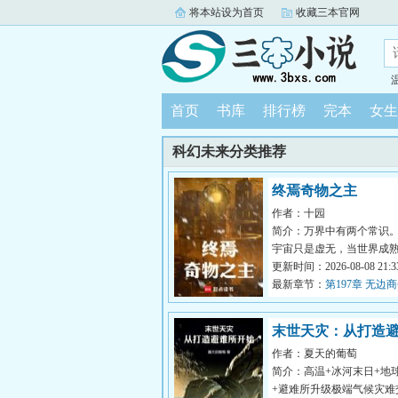
将本站设为首页
收藏三本官网
首页
书库
排行榜
完本
女生
科幻未来分类推荐
终焉奇物之主
作者：十园
简介：万界中有两个常识
宇宙只是虚无，当世界成
会无可避免地坠入母河，
更新时间：2026-08-08 21:33
去。届时...
最新章节：
第197章 无边
末世天灾：从打造
作者：夏天的葡萄
开始
简介：高温+冰河末日+地
+避难所升级极端气候灾难