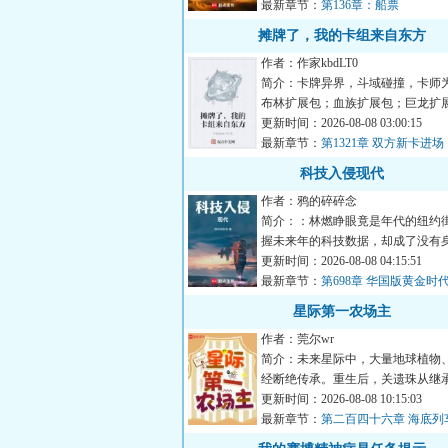
最新章节：
第136章：船票
摊牌了，我的卡组来自东方
作者：作家kbdLT0
简介：卡牌异界，斗域碰撞，卡师
布林扩展包；血族扩展包；巨龙扩展包..
而穿越来此的陆承身...
更新时间：2026-08-08 03:00:15
最新章节：
第1321章 双方新卡进
科技入侵现代
作者：鸦的碎碎念
简介：：林燃睁眼竟是年代的纽约
握未来年的科技数据，却成了没有身
户”。他不得不用一篇...
更新时间：2026-08-08 04:15:51
最新章节：
第698章 华国版黄金时
星际第一农场主
作者：莞尔wr
简介：未来星际中，大量地球植物
经断绝传承。重生后，关遗珠从继
废星球开始，让断绝的地...
更新时间：2026-08-08 10:15:03
最新章节：
第二百四十六章 海底列