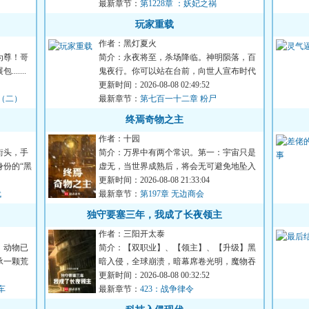
最新章节：
第1228章 ：妖妃之祸
玩家重载
作者：黑灯夏火
为尊！哥
简介：永夜将至，杀场降临。神明陨落，百
.....
鬼夜行。你可以站在台前，向世人宣布时代
浪潮的到来，也可以隐匿...
更新时间：2026-08-08 02:49:52
场（二）
最新章节：
第七百一十二章 粉尸
终焉奇物之主
作者：十园
街头，手
简介：万界中有两个常识。第一：宇宙只是
份的“黑
虚无，当世界成熟后，将会无可避免地坠入
母河，往终焉而去。届时...
更新时间：2026-08-08 21:33:04
代
最新章节：
第197章 无边商会
独守要塞三年，我成了长夜领主
作者：三阳开太泰
、动物已
简介：【双职业】、【领主】、【升级】黑
承一颗荒
暗入侵，全球崩溃，暗幕席卷光明，魔物吞
噬人类。林修作为一个外...
更新时间：2026-08-08 00:32:52
车
最新章节：
423：战争律令