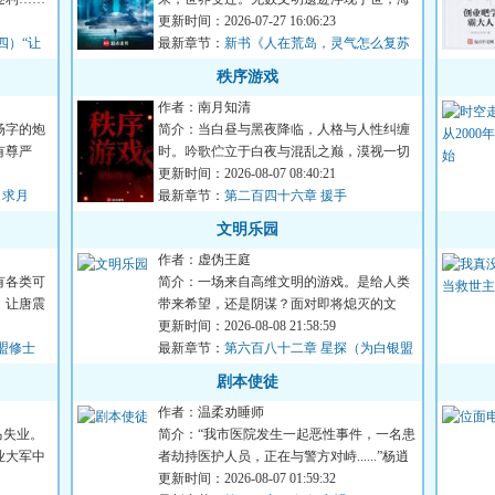
量天材地宝任人捡拾。激...
更新时间：2026-07-27 16:06:23
四）“让
最新章节：
新书《人在荒岛，灵气怎么复苏
了？》以及515打折活动
秩序游戏
作者：南月知清
场字的炮
简介：当白昼与黑夜降临，人格与人性纠缠
有尊严
时。吟歌伫立于白夜与混乱之巅，漠视一切
失去与背叛。“人性是我...
更新时间：2026-08-07 08:40:21
（求月
最新章节：
第二百四十六章 援手
文明乐园
作者：虚伪王庭
有各类可
简介：一场来自高维文明的游戏。是给人类
，让唐震
带来希望，还是阴谋？面对即将熄灭的文
明。是帮助点燃火种，还是...
更新时间：2026-08-08 21:58:59
盟修士
最新章节：
第六百八十二章 星探（为白银盟
主冰衫沐雪加更）（四合一）
剧本使徒
作者：温柔劝睡师
马失业。
简介：“我市医院发生一起恶性事件，一名患
业大军中
者劫持医护人员，正在与警方对峙......”杨逍
关闭电视机，下一...
更新时间：2026-08-07 01:59:32