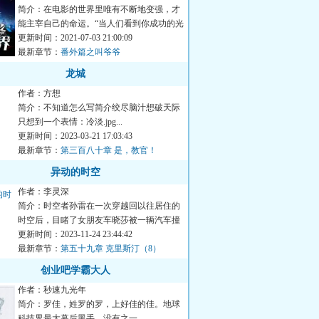
简介：在电影的世界里唯有不断地变强，才
能主宰自己的命运。“当人们看到你成功的光
芒，便会忘记你手段的...
更新时间：2021-07-03 21:00:09
最新章节：
番外篇之叫爷爷
龙城
作者：方想
简介：不知道怎么写简介绞尽脑汁想破天际
只想到一个表情：冷淡.jpg...
更新时间：2023-03-21 17:03:43
最新章节：
第三百八十章 是，教官！
异动的时空
作者：李灵深
简介：时空者孙雷在一次穿越回以往居住的
时空后，目睹了女朋友车晓莎被一辆汽车撞
死，而以这个时空裂缝事...
更新时间：2023-11-24 23:44:42
最新章节：
第五十九章 克里斯汀（8）
创业吧学霸大人
作者：秒速九光年
简介：罗佳，姓罗的罗，上好佳的佳。地球
科技界最大幕后黑手，没有之一。...