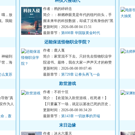
科技入侵现代
作者：鸦的碎碎念
。哦，放
简介：：林燃睁眼竟是年代的纽约街头，手
概。我能
握未来年的科技数据，却成了没有身份的“黑
户”。他不得不用一篇...
更新时间：2026-08-08 04:15:51
最新章节：
第698章 华国版黄金时代
还能保送怪物职业学院？
作者：鹿人戛
，神秘到
简介：家里混不下去。只好先去怪物职业学
于世，海
院读书。最终，我在大家一声声天才的称赞
中迷失了自己，走上了不...
更新时间：2026-08-08 09:07:46
怎么复苏
最新章节：
第729章 让拳头再飞一会
欺世游戏
作者：不祈十弦
导致“真
简介：【欢迎加入欺世游戏，枉死者！】
安作为人
【只要赢下一场，就足以篡改已死的历史，
死而复生！】“赢下一场？...
更新时间：2026-08-08 06:34:20
生命，轰
最新章节：
第143章 一切故事的开端
末日边缘
作者：冰火六重天