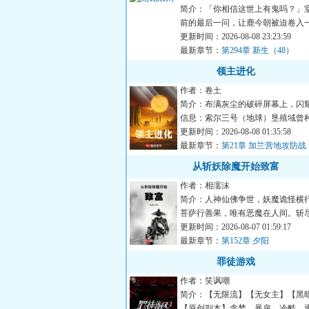
简介：「你相信这世上有鬼吗？」
前的最后一问，让鹿今朝被迫卷入
言说的恐怖循环。染血的...
更新时间：2026-08-08 23:23:59
最新章节：
第294章 新生（48）
领主进化
作者：卷土
简介：布满灰尘的破碎屏幕上，闪
信息：索尔三号（地球）垦殖域曾
如下：三叶虫：节肢动物...
更新时间：2026-08-08 01:35:58
最新章节：
第21章 加兰营地攻防战
从斩妖除魔开始致富
作者：相濡沫
简介：人神仙佛争世，妖魔诡怪横
菩萨行善果，唯有恶魔在人间。斩
坤净，浮屠九天神鬼惊。...
更新时间：2026-08-07 01:59:17
最新章节：
第152章 夕阳
罪徒游戏
作者：笑讽嘲
简介：【无限流】【无女主】【黑
【原创副本】贪婪、暴戾、冷酷、