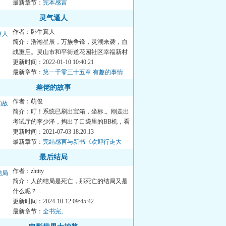
最新章节：
完本感言
灵气逼人
作者：卧牛真人
简介：浩瀚星辰，万族争锋，灵潮来袭，血
战重启。灵山市和平街道花园社区幸福新村
的治安形势格外严峻。当...
更新时间：2022-01-10 10:40:21
最新章节：
第一千零三十五章 有趣的事情
（全书完）
差佬的故事
作者：萌俊
简介：叮！系统已刷出宝箱，坐标.。刚走出
考试厅的李少泽，掏出了口袋里的BB机，看
着地图导航破口大骂：...
更新时间：2021-07-03 18:20:13
最新章节：
完结感言与新书《欢迎行走大
人》发布。
最后结局
作者：zhttty
简介：人的结局是死亡，那死亡的结局又是
什么呢？...
更新时间：2024-10-12 09:45:42
最新章节：
全书完。