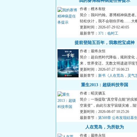
我的赛博精神病是任务提示
作者：檀木有纹
简介：我叫约翰。赛博精神病患者
轻松伙计，我不会朝你开枪……大
看见很多奇怪的提示，它...
更新时间：2026-07-29 02:40:05
最新章节：
371：临时工
提前登陆五百年，我靠挖宝成神
作者：最终永恒
简介：超自然时代降临，规则变化
来，世界变迁。无数文明遗迹浮现
量天材地宝任人捡拾。激...
更新时间：2026-07-27 16:06:23
最新章节：
新书《人在荒岛，灵气
了？》以及515打折活动
重生2013：超级科技帝国
作者：昭灵驷玉
简介：一场提取“真空零点能”的实验
空衰变”，由此引发宇宙级灾难，陆
类唯一的幸存者穿...
更新时间：2026-08-07 10:25:26
最新章节：
第569章 公布发现硅基
动全人类
人在荒岛，为所欲为
作者：最终永恒