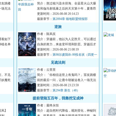
室友跳楼
简介：熬过核污染水排海、全蓝星火山大爆
一场无法
发和伽马射线暴之后的天灾第十年，夏青昂
首挺胸走出安全区。谁都...
更新时间：2026-08-08 20:14:23
最新章节：
第2094章 领地联盟情报部
逆旅
作者：陈风笑
耀着如下
简介：穿越前，他以为人定胜天，可以通过
种植名单
自身的努力，来改变环境和阶层。穿越后才
知道，有些东西天生自带...
更新时间：2026-08-06 21:08:19
最新章节：
第98尔虞我诈-99投名状（四更一
万二求月票）
见诡法则
作者：云里里
行。不见
简介：「你相信这世上有鬼吗？」室友跳楼
尽妖魔乾
前的最后一问，让鹿今朝被迫卷入一场无法
言说的恐怖循环。染血的...
更新时间：2026-08-08 23:23:59
最新章节：
第294章 新生（48）
提前登陆五百年，我靠挖宝成神
作者：最终永恒
暗风】
简介：超自然时代降临，规则变化，神秘到
逐利……
来，世界变迁。无数文明遗迹浮现于世，海