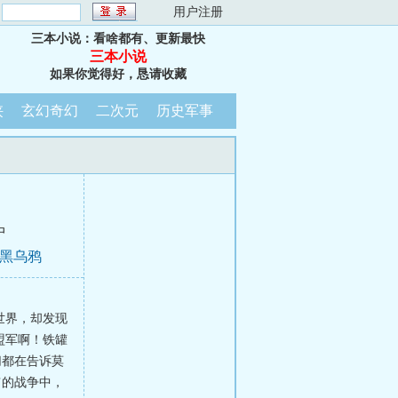
：
用户注册
三本小说：看啥都有、更新最快
三本小说
如果你觉得好，恳请收藏
侠
玄幻奇幻
二次元
历史军事
中
是黑乌鸦
世界，却发现
盟军啊！铁罐
切都在告诉莫
’的战争中，