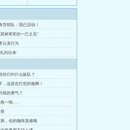
章 教导部队：我已启动！
 “莫林将军的一己之见”
 李云龙行为
 ‘礼尚往来’
你说你们叫什么纵队？
陛下，这是在打您的脸啊！
散兵线的勇气？
枪一响......
惨胜
 汉斯，你的咖啡真难喝