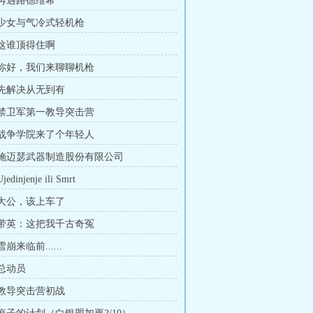
 再遇路德维希
章 少女与气冷式轻机枪
 这谁顶得住啊
章 你好，我们来聊聊机枪
章 先解决从无到有
章 禁卫军第一教导突击营
章 战争学院来了个年轻人
章 施迈瑟武器制造股份有限公司
dinjenje ili Smrt
章 大公，该上车了
章 带英：这把我千古奇冤
雪崩来临前......
 总动员
章 教导突击营初战