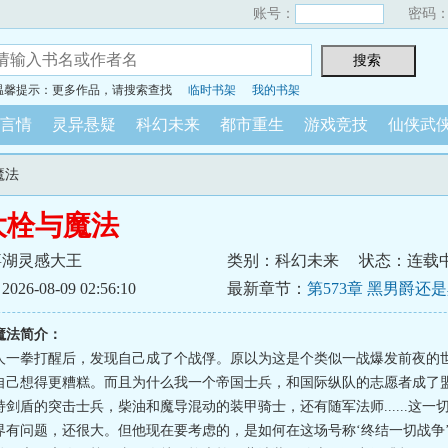
账号：
密码
温馨提示：更多作品，请搜索查找
临时书架
我的书架
言情
灵异悬疑
科幻未来
都市重生
游戏竞技
仙侠武
魔法
大栓与魔法
嘉湖灵感大王
类别：科幻未来
状态：连载
6-08-09 02:56:10
最新章节：
第573章 黑男爵还
魔法简介：
人一拳打醒后，发现自己成了个战俘。原以为这是个类似一战爆发前夜的
自己想得更糟糕。而且为什么我一个帝国士兵，和国际纵队的志愿者成了
剑盾的突击士兵，柴油和魔导混动的装甲骑士，还有随军法师......这一
界有问题，还很大。但他现在要考虑的，是如何在这场号称‘终结一切战争