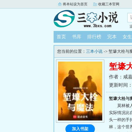
将本站设为首页
收藏三本官网
首页
书库
排行榜
完本
女生
您当前的位置：
三本小说
-> 堑壕大栓与
堑壕
作者：咸
更新时间：202
堑壕大栓与
莫林被
实际情况比
头一样的手持
林，这个世
加入书架