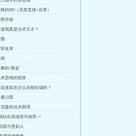
 我方战争巨兽进场
 莫林的BD（无奖竞猜+合章）
局势升级
 难道我真是法术天才？
解围
陆军改革
检阅
巴黎的‘牌桌’
 战术思维的萌芽
 你这迷踪步怎么还能拉烟的？
奇袭32团
 萨克森的法术困境
?我站在高地望马德里~?
 回国与贵妇人