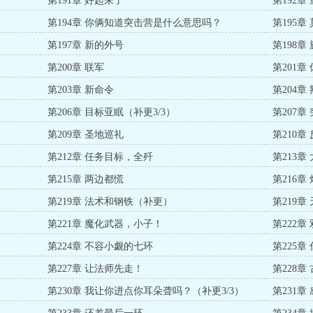
第191章 好起来了
第192
第194章 你俩知道突击营是什么意思吗？
第195
第197章 新的外号
第198
第200章 联军
第201章 
第203章 新命令
第204章
第206章 目标亚眠（补更3/3）
第207
第209章 圣地巡礼
第210
第212章 任务目标，全歼
第213
第215章 两边都慌
第216章
第219章 法术和钢铁（补更）
第219章
第221章 魔化武器，小子！
第222章
第224章 不容小觑的七环
第225
1/3）
第227章 让法师先走！
第228章
第230章 我让你进点你耳朵聋吗？（补更3/3）
第231