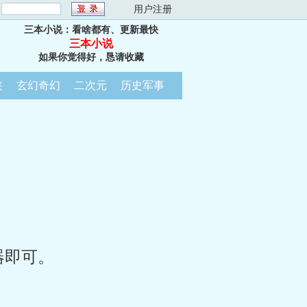
：
用户注册
三本小说：看啥都有、更新最快
三本小说
如果你觉得好，恳请收藏
侠
玄幻奇幻
二次元
历史军事
器即可。