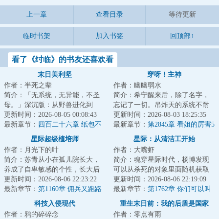
上一章
查看目录
等待更新
临时书架
加入书签
回顶部↑
看了《纣临》的书友还喜欢看
末日美利坚
穿呀！主神
作者：半死之辈
作者：幽幽弱水
简介：「无系统，无异能，不圣
简介：希宁醒来后，除了名字，
母。」深沉版：从野兽进化到
忘记了一切。吊炸天的系统不耐
人，至少需要数万年时间。而从
更新时间：2026-08-05 00:08:43
烦地通知：做任务去。一脚就踢
更新时间：2026-08-03 18:25:35
人类退化成野兽，...
最新章节：
四百二十六章 纸包不
进了各种位面里...
最新章节：
第2845章 看姐的厉害5
住火
星际超级植培师
星际：从清洁工开始
作者：月光下的叶
作者：大嘴虾
简介：苏青从小在孤儿院长大，
简介：魂穿星际时代，杨博发现
养成了自卑敏感的个性，长大后
可以从杀死的对象里面随机获取
面对职场的尔虞我诈极不适应，
更新时间：2026-08-06 22:23:22
能力！杀死一条金鱼，游泳+！杀
更新时间：2026-08-06 22:19:09
最终精神崩溃得...
最新章节：
第1160章 佣兵又跑路
死一只蝙蝠，...
最新章节：
第1762章 你们可以叫
了
我皇帝（第二更）
科技入侵现代
重生末日前：我的后盾是国家
作者：鸦的碎碎念
作者：零点有雨