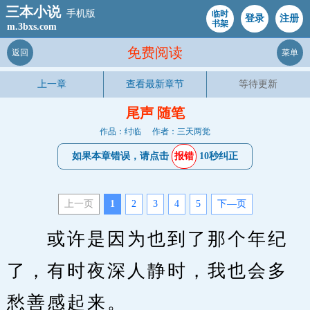
三本小说
手机版
临时
登录
注册
书架
m.3bxs.com
免费阅读
返回
菜单
上一章
查看最新章节
等待更新
尾声 随笔
作品：纣临
作者：三天两觉
如果本章错误，请点击
报错
10秒纠正
上一页
1
2
3
4
5
下—页
　　或许是因为也到了那个年纪
了，有时夜深人静时，我也会多
愁善感起来。