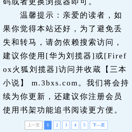
码或者更换浏揽器即可。
　　温馨提示：亲爱的读者，如
果你觉得本站还好，为了避免丢
失和转马，请勿依赖搜索访问，
建议你使用[华为刘揽器]或[Firef
ox火狐刘揽器]访问并收蔵【三本
小说】 m.3bxs.com。我们将会持
续为你更新，还建议你注册会员
使用书架功能追书阅读更方便。
上一页
1
2
3
4
5
下—页