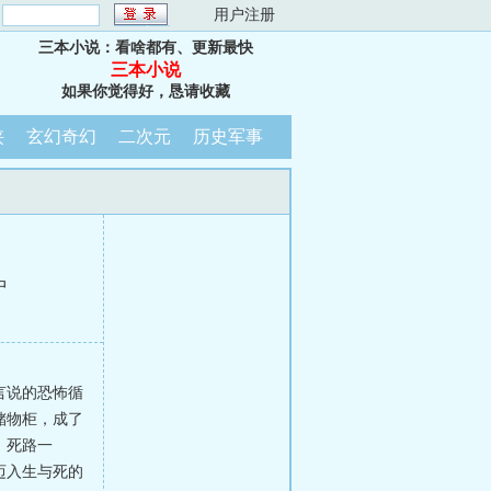
：
用户注册
三本小说：看啥都有、更新最快
三本小说
如果你觉得好，恳请收藏
侠
玄幻奇幻
二次元
历史军事
中
言说的恐怖循
储物柜，成了
，死路一
迈入生与死的