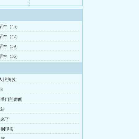
 新生（45）
 新生（42）
 新生（39）
 新生（36）
死人眼角膜
妇
 开着门的房间
犯错
车来了
回到现实