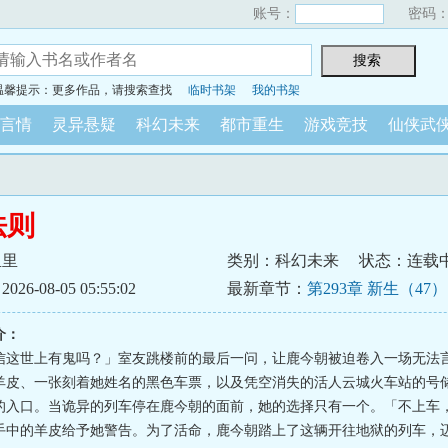
账号：
密码
温馨提示：更多作品，请搜索查找
临时书架
我的书架
言情
灵异悬疑
科幻未来
都市重生
游戏竞技
仙侠武
法则
里里
类别：科幻未来
状态：连载
6-08-05 05:55:02
最新章节：
第293章 新生（47）
介：
信这世上有鬼吗？」室友跳楼前的最后一问，让鹿今朝被迫卷入一场无法
羊皮、一张刻着她姓名的黑色车票，以及凭空消失的活人云城火车站的号
的入口。当诡异的列车停在鹿今朝的面前，她的选择只有一个。「不上车
手中的羊皮给予她警告。为了活命，鹿今朝踏上了这辆开往地狱的列车，