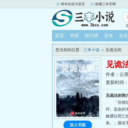
将本站设为首页
收藏三本官网
首页
书库
排行榜
完本
女生
您当前的位置：
三本小说
-> 见诡法则
见诡
作者：云
更新时间：202
见诡法则简
「你相
环。染血的
她通往死亡
条。」握在
加入书架