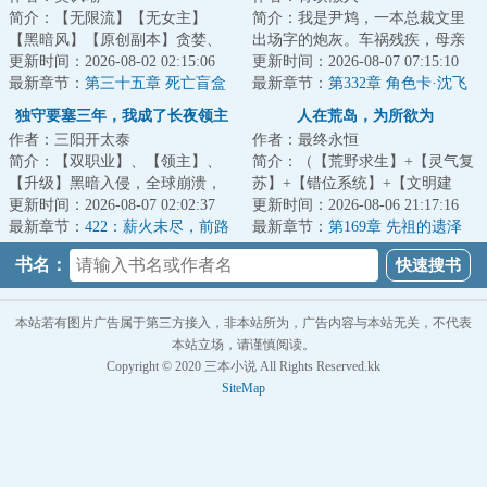
简介：【无限流】【无女主】
简介：我是尹鸩，一本总裁文里
【黑暗风】【原创副本】贪婪、
出场字的炮灰。车祸残疾，母亲
暴戾、冷酷、逐利……毁灭、死
更新时间：2026-08-02 02:15:06
惨死，最终没有尊严的‘被消失’这
更新时间：2026-08-07 07:15:10
亡、颠覆、变革…...
最新章节：
第三十五章 死亡盲盒
是我的既定...
最新章节：
第332章 角色卡·沈飞
（四）“让我看看你的天资”
雁
独守要塞三年，我成了长夜领主
人在荒岛，为所欲为
作者：三阳开太泰
作者：最终永恒
简介：【双职业】、【领主】、
简介：（【荒野求生】+【灵气复
【升级】黑暗入侵，全球崩溃，
苏】+【错位系统】+【文明建
暗幕席卷光明，魔物吞噬人类。
更新时间：2026-08-07 02:02:37
设】）一艘国际邮轮在公海遭遇
更新时间：2026-08-06 21:17:16
林修作为一个外...
最新章节：
422：薪火未尽，前路
意外，船上的六...
最新章节：
第169章 先祖的遗泽
不止
书名：
本站若有图片广告属于第三方接入，非本站所为，广告内容与本站无关，不代表
本站立场，请谨慎阅读。
Copyright © 2020 三本小说 All Rights Reserved.kk
SiteMap