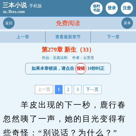
三本小说
手机版
临时
登录
注册
书架
m.3bxs.com
免费阅读
返回
菜单
上一章
查看最新章节
下一章
第279章 新生（33）
作品：见诡法则
作者：云里里
如果本章错误，请点击
报错
10秒纠正
上一页
1
2
3
下—页
　　羊皮出现的下一秒，鹿行春
忽然咦了一声，她的目光变得有
些奇怪：“别说话？为什么？”