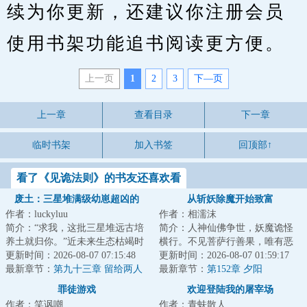
续为你更新，还建议你注册会员
使用书架功能追书阅读更方便。
上一页
1
2
3
下—页
上一章
查看目录
下一章
临时书架
加入书签
回顶部↑
看了《见诡法则》的书友还喜欢看
废土：三星堆满级幼崽超凶的
从斩妖除魔开始致富
作者：luckyluu
作者：相濡沫
简介：“求我，这批三星堆远古培
简介：人神仙佛争世，妖魔诡怪
养土就归你。”近未来生态枯竭时
横行。不见菩萨行善果，唯有恶
代，江城首富兼垄断净土资源的
更新时间：2026-08-07 07:15:48
魔在人间。斩尽妖魔乾坤净，浮
更新时间：2026-08-07 01:59:17
大佬陆宴，...
最新章节：
第九十三章 留给两人
屠九天神鬼惊。...
最新章节：
第152章 夕阳
思考的时间只剩不到五秒
罪徒游戏
欢迎登陆我的屠宰场
作者：笑讽嘲
作者：青蚨散人