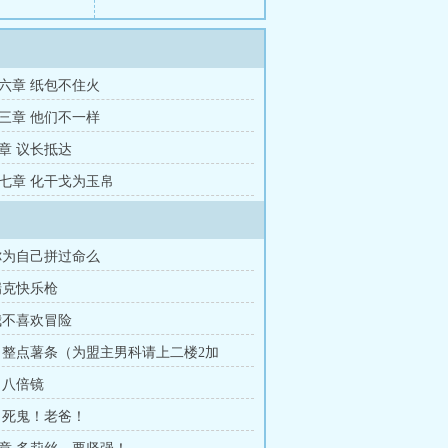
六章 纸包不住火
三章 他们不一样
章 议长抵达
七章 化干戈为玉帛
你为自己拼过命么
瑞克快乐枪
我不喜欢冒险
 整点薯条（为盟主男科请上二楼2加
 八倍镜
 死鬼！老爸！