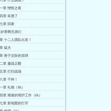
八章 什么挑战？
一章 憎恨之夜
四章 坏透了
七章 回家
 好香啊兄弟们
章 十二人团队出发！
章 猛犬
章 善于交际的混球
二章 鏖战正酣
五章 打扫战场
八章 干杯！
一章 礼物（8k）
四章 艰难的维护工作（6k）
七章 新地图的打开