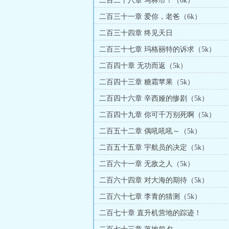
二百二十八章 马林市！（6k）
二百三十一章 爱你，老爸（6k）
二百三十四章 终见天日
二百三十七章 玛格丽特的诉求（5k）
二百四十章 无功而返（5k）
二百四十三章 糖霜苹果（5k）
二百四十六章 辛西娅的惨剧（5k）
二百四十九章 你可千万别死啊（5k）
二百五十二章 偶吼吼吼～（5k）
二百五十五章 宇航员的决定（5k）
二百六十一章 无敌之人（5k）
二百六十四章 对大海的期待（5k）
二百六十七章 李青的猜测（5k）
二百七十章 直升机营地的踪迹！