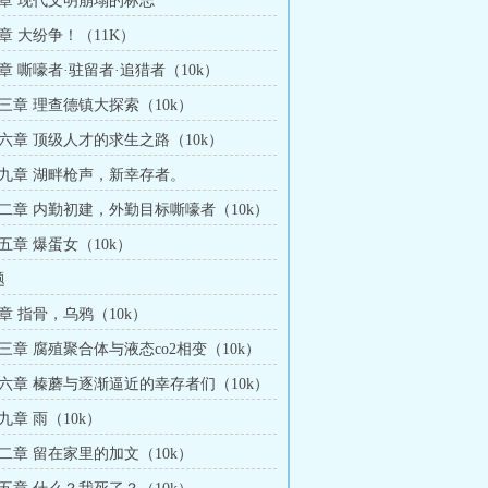
章 现代文明崩塌的标志
章 大纷争！（11K）
章 嘶嚎者·驻留者·追猎者（10k）
三章 理查德镇大探索（10k）
六章 顶级人才的求生之路（10k）
九章 湖畔枪声，新幸存者。
二章 内勤初建，外勤目标嘶嚎者（10k）
五章 爆蛋女（10k）
题
章 指骨，乌鸦（10k）
三章 腐殖聚合体与液态co2相变（10k）
六章 榛蘑与逐渐逼近的幸存者们（10k）
九章 雨（10k）
二章 留在家里的加文（10k）