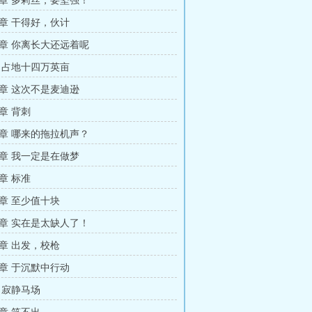
章 多莉丝，要坚强！
章 干得好，伙计
章 你离长大还远着呢
 占地十四万英亩
章 这次不是麦迪逊
章 背刺
章 哪来的拖拉机声？
章 我一定是在做梦
章 标准
章 至少值十块
章 实在是太缺人了！
章 出发，校枪
章 于沉默中行动
 寂静马场