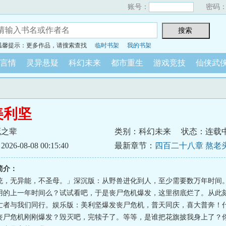
账号：
密码
温馨提示：更多作品，请搜索查找
临时书架
我的书架
言情
灵异悬疑
科幻未来
都市重生
游戏竞技
仙侠武
美利坚
死之辈
类别：科幻未来
状态：连载
6-08-08 00:15:40
最新章节：
四百二十八章 熬老
简介：
统，无异能，不圣母。」深沉版：从野兽进化到人，至少需要数万年时间
用的上一年时间么？试试看吧，于是丧尸危机爆发，这里彻底烂了。从此
亡者与我们同行。娱乐版：美利坚爆发丧尸危机，普天同庆，喜大普奔！
丧尸危机刚刚爆发？毁灭吧，完犊子了。等等，是谁把花旗披我身上了？