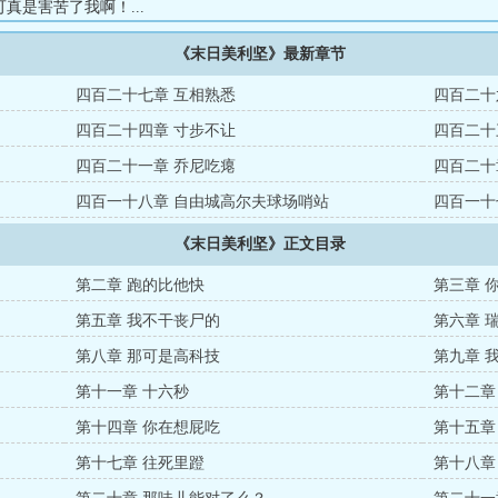
真是害苦了我啊！...
《末日美利坚》最新章节
四百二十七章 互相熟悉
四百二十
四百二十四章 寸步不让
四百二十
四百二十一章 乔尼吃瘪
四百二十
四百一十八章 自由城高尔夫球场哨站
四百一十
《末日美利坚》正文目录
第二章 跑的比他快
第三章 
第五章 我不干丧尸的
第六章 
第八章 那可是高科技
第九章 
第十一章 十六秒
第十二章
更！）
第十四章 你在想屁吃
第十五章
第十七章 往死里蹬
第十八章