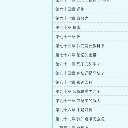
第六十一章 死马，森林，乌鸦
第六十四章 送别
第六十七章 百分之一
第七十章 枪库
第七十三章 夜
第七十五章 我们需要教科书
第七十八章 记忆的重量
第八十一章 死了几头牛？
第八十四章 狗快还是马快？
第八十七章 被迫回程
第九十章 我就是世界之王
第九十三章 农场主的仇人
第九十六章 不是好狗
第九十九章 我知道该怎么说