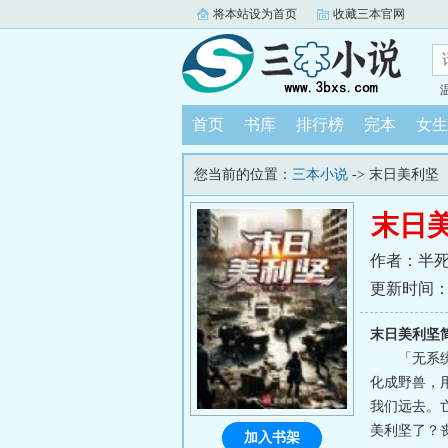
将本站设为首页
收藏三本官网
首页
书库
排行榜
完本
女生
您当前的位置：
三本小说
-> 末日美利坚
末日
作者：半
更新时间：202
末日美利坚
「无系
化成野兽，
我们远去。
美利坚了？
加入书架