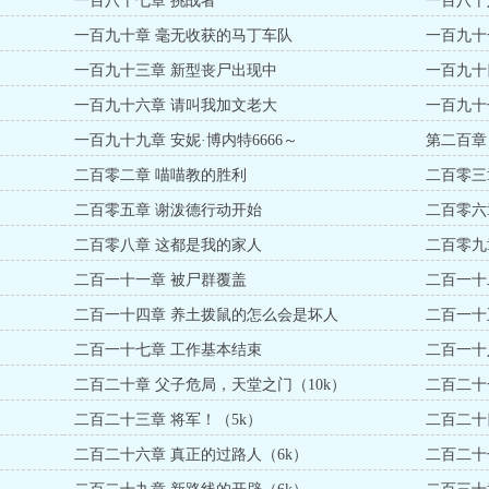
一百八十七章 挑战者
一百八十
一百九十章 毫无收获的马丁车队
一百九十
一百九十三章 新型丧尸出现中
一百九十
一百九十六章 请叫我加文老大
一百九十
一百九十九章 安妮·博内特6666～
第二百章
二百零二章 喵喵教的胜利
二百零三
二百零五章 谢泼德行动开始
二百零六
二百零八章 这都是我的家人
二百零九
二百一十一章 被尸群覆盖
二百一十
二百一十四章 养土拨鼠的怎么会是坏人
二百一十
二百一十七章 工作基本结束
二百一十
二百二十章 父子危局，天堂之门（10k）
二百二十
二百二十三章 将军！（5k）
二百二十
二百二十六章 真正的过路人（6k）
二百二十