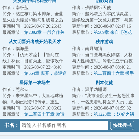
天灾第十年跟我去种田
阴影财团
作者：南极蓝
作者：残酷厕纸天使
简介：熬过核污染水排海、全蓝
简介：超凡浓度为零的牍灵星，
星火山大爆发和伽马射线暴之后
连续经历第一次魔力复苏，与第
的天灾第十年，夏青昂首挺胸走
更新时间：2026-08-07 20:26:43
二次魔幻工业革命的大失败后，
更新时间：2026-08-07 02:47:16
出安全区。谁都...
最新章节：
第2092章 一般合作关
再度掀起第三轮...
最新章节：
第569章 来自【莲花
系
宫】的技术指导
从文明晋升考核开始装天才
秩序游戏
作者：临海墨
作者：南月知清
简介：【伪天才流】【智商在
简介：当白昼与黑夜降临，人格
线】林毅：目前为止，应该没什
与人性纠缠时。吟歌伫立于白夜
么我领悟不了的，如果有，稍稍
更新时间：2026-08-07 22:43:40
与混乱之巅，漠视一切失去与背
更新时间：2026-08-07 08:40:21
给我点时间，那就...
最新章节：
第554章 离开，恭迎巡
叛。“人性是我...
最新章节：
第二百四十六章 援手
察使
星际第一农场主
剧本使徒
作者：莞尔wr
作者：温柔劝睡师
简介：未来星际中，大量地球植
简介：“我市医院发生一起恶性事
物、动物已经断绝传承。重生
件，一名患者劫持医护人员，正
后，关遗珠从继承一颗荒废星球
更新时间：2026-08-07 10:06:02
在与警方对峙......”杨逍关闭电视
更新时间：2026-08-07 01:59:32
开始，让断绝的地...
最新章节：
第二百四十五章 邀请
机，下一...
最新章节：
第1228章 ：妖妃之祸
感受
书名：