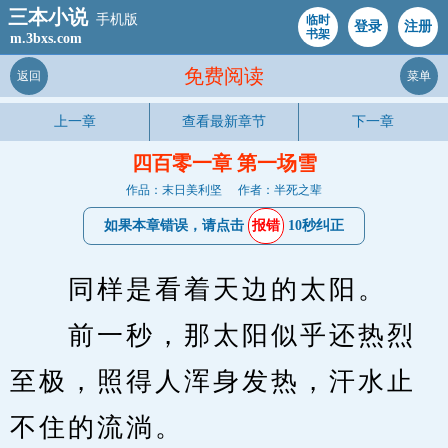
三本小说
手机版
临时
登录
注册
书架
m.3bxs.com
免费阅读
返回
菜单
上一章
查看最新章节
下一章
四百零一章 第一场雪
作品：末日美利坚
作者：半死之辈
如果本章错误，请点击
报错
10秒纠正
　　同样是看着天边的太阳。
　　前一秒，那太阳似乎还热烈
至极，照得人浑身发热，汗水止
不住的流淌。