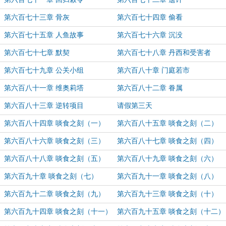
第六百七十三章 骨灰
第六百七十四章 偷看
第六百七十五章 人鱼故事
第六百七十六章 沉没
第六百七十七章 默契
第六百七十八章 丹西和受害者
第六百七十九章 公关小组
第六百八十章 门庭若市
第六百八十一章 维奥莉塔
第六百八十二章 眷属
第六百八十三章 逆转项目
请假第三天
第六百八十四章 啖食之刻（一）
第六百八十五章 啖食之刻（二）
第六百八十六章 啖食之刻（三）
第六百八十七章 啖食之刻（四）
第六百八十八章 啖食之刻（五）
第六百八十九章 啖食之刻（六）
第六百九十章 啖食之刻（七）
第六百九十一章 啖食之刻（八）
第六百九十二章 啖食之刻（九）
第六百九十三章 啖食之刻（十）
第六百九十四章 啖食之刻（十一）
第六百九十五章 啖食之刻（十二）