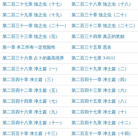
第二百二十七章 蚀之虫（十七）
第二百二十八章 蚀之虫（十八）
第二百二十九章 蚀之虫（十九）
第二百三十章 蚀之虫（二十）
第二百三十一章 蚀之虫（二十一）
第二百三十二章 蚀之虫（二十二）
第二百三十三章 蚀之虫（完）
第二百三十四章 真正的奖励
第一章 本工作有一定危险性
第二百三十五章 恶名
第二百三十六章 占卜的最高境界
第二百三十七章 3-0111
第二百三十八章 净土篇（一）
第二百三十九章 净土篇（二）
第二百四十章 净土篇（三）
第二百四十一章 净土篇（四）
第二百四十二章 净土篇（五）
第二百四十三章 净土篇（六）
第二百四十四章 净土篇（七）
第二百四十五章 净土篇（八）
第二百四十六章 净土篇（九）
第二百四十七章 净土篇（十）
第二百四十八章 净土篇（十一）
第二百四十九章 净土篇（十二）
第二百五十章 净土篇（十三）
第二百五十一章 净土篇（十四）