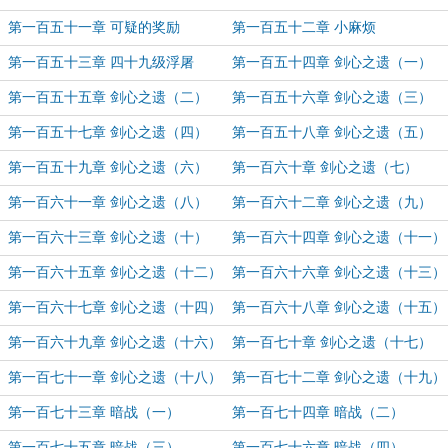
第一百五十一章 可疑的奖励
第一百五十二章 小麻烦
第一百五十三章 四十九级浮屠
第一百五十四章 剑心之遗（一）
第一百五十五章 剑心之遗（二）
第一百五十六章 剑心之遗（三）
第一百五十七章 剑心之遗（四）
第一百五十八章 剑心之遗（五）
第一百五十九章 剑心之遗（六）
第一百六十章 剑心之遗（七）
第一百六十一章 剑心之遗（八）
第一百六十二章 剑心之遗（九）
第一百六十三章 剑心之遗（十）
第一百六十四章 剑心之遗（十一）
第一百六十五章 剑心之遗（十二）
第一百六十六章 剑心之遗（十三）
第一百六十七章 剑心之遗（十四）
第一百六十八章 剑心之遗（十五）
第一百六十九章 剑心之遗（十六）
第一百七十章 剑心之遗（十七）
第一百七十一章 剑心之遗（十八）
第一百七十二章 剑心之遗（十九）
第一百七十三章 暗战（一）
第一百七十四章 暗战（二）
第一百七十五章 暗战（三）
第一百七十六章 暗战（四）