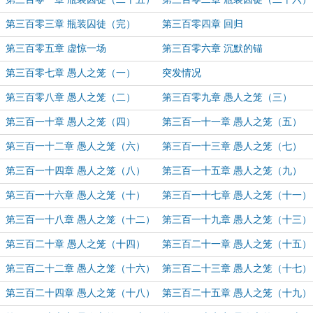
第三百零三章 瓶装囚徒（完）
第三百零四章 回归
第三百零五章 虚惊一场
第三百零六章 沉默的锚
第三百零七章 愚人之笼（一）
突发情况
第三百零八章 愚人之笼（二）
第三百零九章 愚人之笼（三）
第三百一十章 愚人之笼（四）
第三百一十一章 愚人之笼（五）
第三百一十二章 愚人之笼（六）
第三百一十三章 愚人之笼（七）
第三百一十四章 愚人之笼（八）
第三百一十五章 愚人之笼（九）
第三百一十六章 愚人之笼（十）
第三百一十七章 愚人之笼（十一）
第三百一十八章 愚人之笼（十二）
第三百一十九章 愚人之笼（十三）
第三百二十章 愚人之笼（十四）
第三百二十一章 愚人之笼（十五）
第三百二十二章 愚人之笼（十六）
第三百二十三章 愚人之笼（十七）
第三百二十四章 愚人之笼（十八）
第三百二十五章 愚人之笼（十九）