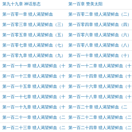
第九十九章 神话形态
第一百章 赞美太阳
第一百零一章 猎人渴望鲜血
第一百零二章 猎人渴望鲜血（二）
第一百零三章 猎人渴望鲜血（三）
第一百零四章 猎人渴望鲜血（四）
第一百零五章 猎人渴望鲜血（五）
第一百零六章 猎人渴望鲜血（六）
第一百零七章 猎人渴望鲜血（七）
第一百零八章 猎人渴望鲜血（八）
第一百零九章 猎人渴望鲜血（九）
第一百一十章 猎人渴望鲜血（十）
第一百一十一章 猎人渴望鲜血（十
第一百一十二章 猎人渴望鲜血（十
一）
二）
第一百一十三章 猎人渴望鲜血（十
第一百一十四章 猎人渴望鲜血（十
三）
四）
第一百一十五章 猎人渴望鲜血（十
第一百一十六章 猎人渴望鲜血（十
五）
六）
第一百一十七章 猎人渴望鲜血（十
第一百一十八章 猎人渴望鲜血（十
七）
八）
第一百一十九章 猎人渴望鲜血（十
第一百二十章 猎人渴望鲜血（二
九 ）
十）
第一百二十一章 猎人渴望鲜血（二
第一百二十二章 猎人渴望鲜血（二
十一）
十二）
第一百二十三章 猎人渴望鲜血（二
第一百二十四章 猎人渴望鲜血（二