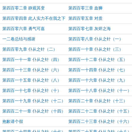
第四百零二章 静观其变
第四百零三章 血狮
第四百零四章 此人实力不在我之下
第四百零五章 对质
第四百零六章 勇气可嘉
第四百零七章 灰烬之海
一二卷总结与感谢
第四百零八章 仆从之针（一）
第四百零九章 仆从之针（二）
第四百一十章 仆从之针（三）
第四百一十一章 仆从之针（四）
第四百一十二章 仆从之针（五）
第四百一十三章 仆从之针（六）
第四百一十四章 仆从之针（七）
第四百一十五章 仆从之针（八）
第四百一十六章 仆从之针（九）
第四百一十七章 仆从之针（十）
第四百一十八章 仆从之针（十一）
第四百一十九章 仆从之针（十二）
第四百二十章 仆从之针（十三）
第四百二十一章 仆从之针（十四）
第四百二十二章 仆从之针（十五）
抱歉请个假
第四百二十三章 仆从之针（十六）
第四百二十四章 仆从之针（十七）
第四百二十五章 仆从之针（十八）