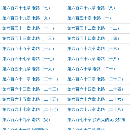
第六百四十七章 老路（七）
第六百四十八章 老路（八）
第六百四十九章 老路（九）
第六百五十章 老路（十）
第六百五十一章 老路（十一）
第六百五十二章 老路（十二）
第六百五十三章 老路（十三）
第六百五十四章 老路（十四）
第六百五十五章 老路（十五）
第六百五十六章 老路（十六）
第六百五十七章 老路（十七）
第六百五十八章 老路（十八）
第六百五十九章 老路（十九）
第六百六十章 老路（二十）
第六百六十一章 老路（二十一）
第六百六十二章 老路（二十二）
第六百六十三章 老路（二十三）
第六百六十四章 老路（二十四）
第六百六十五章 老路（二十五）
第六百六十六章 老路（二十六）
第六百六十七章 老路（二十七）
第六百六十八章 老路（二十八）
第六百六十九章 老路（完）
第六百七十章 拉西克的无尽梦魇
第六百七十一章 回归敕令
第六百七十二章 遗计