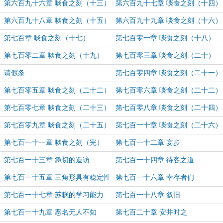
第六百九十六章 啖食之刻（十三）
第六百九十七章 啖食之刻（十四）
第六百九十八章 啖食之刻（十五）
第六百九十九章 啖食之刻（十六）
第七百章 啖食之刻（十七）
第七百零一章 啖食之刻（十八）
第七百零二章 啖食之刻（十九）
第七百零三章 啖食之刻（二十）
请假条
第七百零四章 啖食之刻（二十一）
第七百零五章 啖食之刻（二十二）
第七百零六章 啖食之刻（二十二）
第七百零七章 啖食之刻（二十三）
第七百零八章 啖食之刻（二十四）
第七百零九章 啖食之刻（二十五）
第七百一十章 啖食之刻（二十六）
第七百一十一章 啖食之刻（完）
第七百一十二章 妄步
第七百一十三章 急切的造访
第七百一十四章 待客之道
第七百一十五章 三角形具有稳定性
第七百一十六章 幸存者们
第七百一十七章 苏糕的学习能力
第七百一十八章 叙旧
第七百一十九章 恶名无人不知
第七百二十章 安井时之