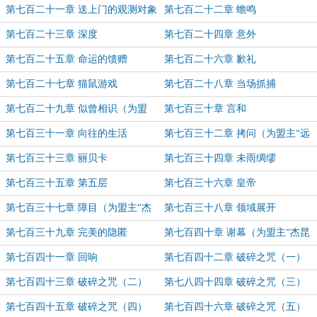
第七百二十一章 送上门的观测对象
第七百二十二章 蟾鸣
第七百二十三章 深度
第七百二十四章 意外
第七百二十五章 命运的馈赠
第七百二十六章 歉礼
第七百二十七章 猫鼠游戏
第七百二十八章 当场抓捕
第七百二十九章 似曾相识（为盟
第七百三十章 言和
主“远野和歌”加更 1/2）
第七百三十一章 向往的生活
第七百三十二章 拷问（为盟主“远
野和歌”加更 2/2）
第七百三十三章 丽贝卡
第七百三十四章 未雨绸缪
第七百三十五章 第五层
第七百三十六章 皇帝
第七百三十七章 障目（为盟主“杰
第七百三十八章 领域展开
昆特”加更 1/2）
第七百三十九章 完美的隐匿
第七百四十章 谢幕（为盟主“杰昆
特”加更 2/2）
第七百四十一章 回响
第七百四十二章 破碎之咒（一）
第七百四十三章 破碎之咒（二）
第七八四十四章 破碎之咒（三）
第七百四十五章 破碎之咒（四）
第七百四十六章 破碎之咒（五）