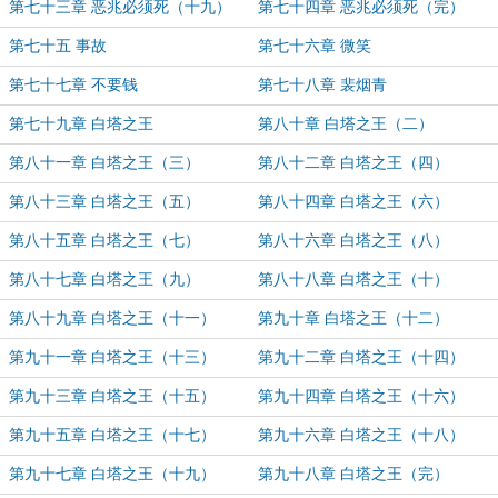
第七十三章 恶兆必须死（十九）
第七十四章 恶兆必须死（完）
第七十五 事故
第七十六章 微笑
第七十七章 不要钱
第七十八章 裴烟青
第七十九章 白塔之王
第八十章 白塔之王（二）
第八十一章 白塔之王（三）
第八十二章 白塔之王（四）
第八十三章 白塔之王（五）
第八十四章 白塔之王（六）
第八十五章 白塔之王（七）
第八十六章 白塔之王（八）
第八十七章 白塔之王（九）
第八十八章 白塔之王（十）
第八十九章 白塔之王（十一）
第九十章 白塔之王（十二）
第九十一章 白塔之王（十三）
第九十二章 白塔之王（十四）
第九十三章 白塔之王（十五）
第九十四章 白塔之王（十六）
第九十五章 白塔之王（十七）
第九十六章 白塔之王（十八）
第九十七章 白塔之王（十九）
第九十八章 白塔之王（完）