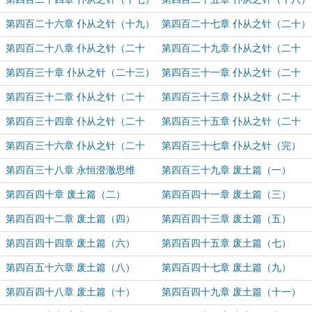
第四百二十六章 仆从之针（十九）
第四百二十七章 仆从之针（二十）
第四百二十八章 仆从之针（二十
第四百二十九章 仆从之针（二十
一）
二）
第四百三十章 仆从之针（二十三）
第四百三十一章 仆从之针（二十
四）
第四百三十二章 仆从之针（二十
第四百三十三章 仆从之针（二十
五）
六）
第四百三十四章 仆从之针（二十
第四百三十五章 仆从之针（二十
七）
八）
第四百三十六章 仆从之针（二十
第四百三十七章 仆从之针（完）
九）
第四百三十八章 永恒澄澈思维
第四百三十九章 废土篇（一）
第四百四十章 废土篇（二）
第四百四十一章 废土篇（三）
第四百四十二章 废土篇（四）
第四百四十三章 废土篇（五）
第四百四十四章 废土篇（六）
第四百四十五章 废土篇（七）
第四百五十六章 废土篇（八）
第四百四十七章 废土篇（九）
第四百四十八章 废土篇（十）
第四百四十九章 废土篇（十一）