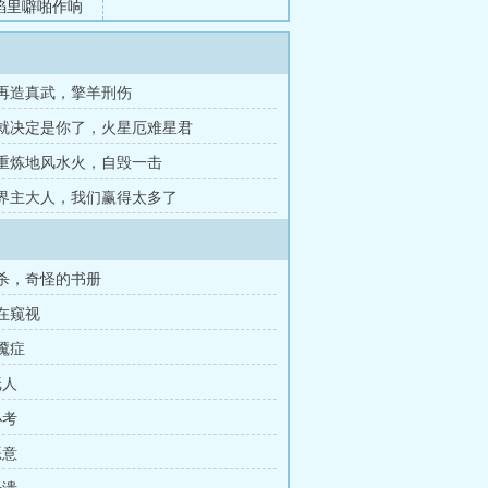
焰里噼啪作响
章 再造真武，擎羊刑伤
章 就决定是你了，火星厄难星君
章 重炼地风水火，自毁一击
章 界主大人，我们赢得太多了
首杀，奇怪的书册
谁在窥视
梦魇症
纸人
小考
恶意