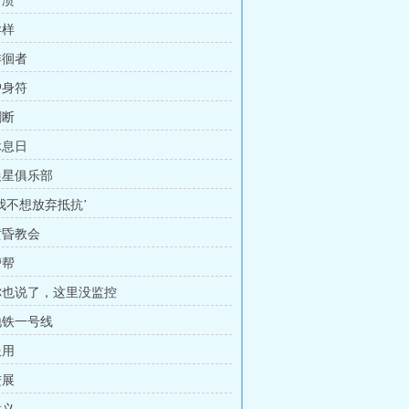
击溃
异样
徘徊者
护身符
剑断
休息日
 晨星俱乐部
‘我不想放弃抵抗’
黄昏教会
漕帮
 你也说了，这里没监控
 地铁一号线
服用
进展