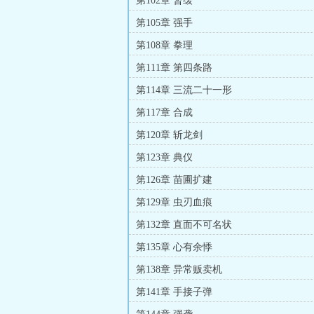
第102章 暂缓
第105章 强手
第108章 拳理
第111章 第四条路
第114章 三流二十一形
第117章 合成
第120章 斩龙剑
第123章 典仪
第126章 苗圃扩建
第129章 虫刃血痕
第132章 直面不可名状
第135章 心有余悸
第138章 异常贩卖机
第141章 手接子弹