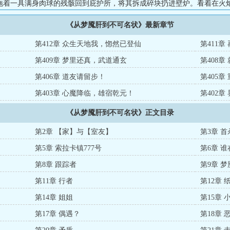
拖着一具满身肉球的残骸回到庇护所，将其拆成碎块扔进壁炉。看着在火
笑容柔和，目光平静。“嗯，这次够烧一段时间了。”“下一个，是谁？”...
《从梦魇肝到不可名状》最新章节
第412章 众生天地我，惚然已登仙
第411
第409章 梦里还真，武道通玄
第408
第406章 道友请留步！
第405
第403章 心魔降临，雄宿乾元！
第402
《从梦魇肝到不可名状》正文目录
第2章 【家】与【室友】
第3章 
第5章 索拉卡镇777号
第6章 
第8章 跟踪者
第9章 
第11章 行者
第12章 
第14章 姐姐
第15章 
第17章 偶遇？
第18章 