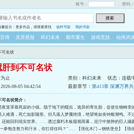
账号：
密码
温馨提示：更多作品，请搜索查找
临时书架
我的书架
言情
灵异悬疑
科幻未来
都市重生
游戏竞技
仙侠武
不可名状
魇肝到不可名状
道为止
类别：科幻未来
状态：连载
6-08-05 04:42:54
最新章节：
第413章 深渊万界
不可名状简介：
黑夜笼罩着死寂的小镇。隐于地下的蠕虫，诡异的寄生胎，促使生物畸变
活人难遇，死亡如影随形。但凡落入梦魇绝境，绝望将如丧钟般潮鸣。不
，还能回到现实世界。……透过腐朽木板窥视雨幕，泥泞中脓肿的巨人蹒
这一拳饱含努力和汗水，你扛得住吗？”……【强化木门→钢铁堡垒】【强