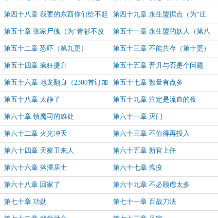
（第三更）
第四十八章 我要的东西你们给不起
第四十九章 永生盟据点（为“庄
（第五更）
舒”盟主加更）
第五十章 张家尸傀（为“青衫不改
第五十一章 永生盟的妖人（第八
流意”盟主加更）
更）
第五十二章 恐吓（第九更）
第五十三章 不能共存（第十更）
第五十四章 疯狂提升
第五十五章 晋升与否是个问题
第五十六章 地龙翻身（2300首订加
第五十七章 数量有点多
更）
第五十八章 太静了
第五十九章 注定是流血的夜
第六十章 镇魔司的难处
第六十一章 灭门
第六十二章 火光冲天
第六十三章 不值得再投入
第六十四章 天察卫来人
第六十五章 新官上任
第六十六章 落潭居士
第六十七章 瘟疫
第六十八章 回家了
第六十九章 不必顾虑太多
第七十章 功勋
第七十一章 百战刀法