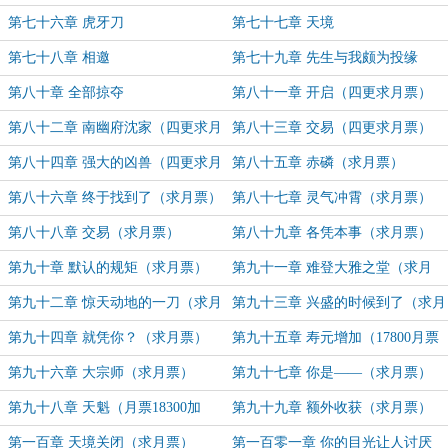
第七十六章 虎牙刀
第七十七章 天境
第七十八章 相邀
第七十九章 先生与我颇为投缘
第八十章 全部掠夺
第八十一章 开启（四更求月票）
第八十二章 南幽府沈家（四更求月
第八十三章 交易（四更求月票）
票）
第八十四章 强大的凶兽（四更求月
第八十五章 赤磷（求月票）
票）
第八十六章 终于找到了（求月票）
第八十七章 灵气冲霄（求月票）
第八十八章 交易（求月票）
第八十九章 各凭本事（求月票）
第九十章 默认的规矩（求月票）
第九十一章 难登大雅之堂（求月
票）
第九十二章 惊天动地的一刀（求月
第九十三章 兴盛的时候到了（求月
票）
票）
第九十四章 就凭你？（求月票）
第九十五章 寿元增加（17800月票
加更）
第九十六章 大宗师（求月票）
第九十七章 你是——（求月票）
第九十八章 天魁（月票18300加
第九十九章 额外收获（求月票）
更）
第一百章 天境关闭（求月票）
第一百零一章 你的目光让人讨厌