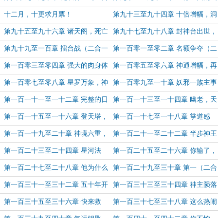
票）
一 求月票）
冥阁
十二月，十更求月票！
第九十三至九十四章 十倍增幅，洞
天五重圆满！（二合一 求月票）
第九十五至九十六章 诸天阁，死亡
第九十七至九十八章 封神台出世，
禁区的力量（二合一 求月票）
大争之世（二合一 求月票）
第九十九至一百章 擂台战（二合一
第一百零一至零二章 名额争夺（二
求月票）
合一 求月票）
第一百零三至零四章 强大的肉身体
第一百零五至零六章 神通增幅，再
魄（二合一 求月票）
次融合（二合一 求月票）
第一百零七至零八章 星罗万象，神
第一百零九至一十章 妖邪一族主事
通法则（盟主还更，二合一）
者（二合一 求月票）
第一百一十一至一十二章 完整的日
第一百一十三至一十四章 幽老，天
月神国（二合一 求月票）
域（二合一 求月票）
第一百一十五至一十六章 登天塔，
第一百一十七至一十八章 掌道感
丰厚奖励（二合一 求月票）
悟，登天塔排名（二合一 求月票）
第一百一十九至二十章 神境六重，
第一百二十一至二十二章 半步神王
洞天六重（二合一 求月票）
（二合一 求月票）
第一百二十三至二十四章 星河法
第一百二十五至二十六章 你输了，
则，神主血（二合一 求月票）
分身留影（二合一 求月票）
第一百二十七至二十八章 他为什么
第一百二十九至三十章 第一（二合
这么强！（二合一 求月票）
一 求月票）
第一百三十一至三十二章 五十年开
第一百三十三至三十四章 神主陨落
启一次（二合一 求月票）
之地（二合一 求月票）
第一百三十五至三十六章 快来救
第一百三十七至三十八章 这么热闹