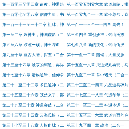
的反应（二合一 求月票）
念生天涯咫尺（二合一 求月票）
第一百零三至零四章 请教，神通烙
第一百零五到零六章 武道总院，排
印（二合一 求月票）
斥（二合一 求月票）
第一百零七至零八章 信仰力量，书
第一百零九至一十章 武圣尊号，直
灵的作用（二合一 求月票）
指神灵的传承（二合一 求月票）
第一百一十一至一十二章 祖脉，神
第一百一十三至一十四章 离去！
王的力量（二合一 求月票）
（二合一 求月票）
第一至二章 妖神出，神国虚影（二
第三至四章 重创妖神，钟山氏族
合一 求月票）
（二合一 求月票）
第五至六章 跂踵一族，神王喋血
第七至八章 新的变化，钟山仇没
（二合一 求月票）
死？（二合一 求月票）
第九至十章 亘古大陆，探查（二合
第十一至十二章 赔偿，大量灵脉
一 求月票）
（二合一 求月票）
第十三至十四章 烛宗的霸道，再得
第十五至十六章 灭道规则再现，马
神国碎片（二合一 求月票）
甲的重要性（二合一 求月票）
第十七至十八章 诸族通缉，信仰争
第十九至二十章 掌中诸天（二合一
夺（二合一 求月票）
求月票）
第二十一至二十二章 术已通神（二
第二十三至二十四章 六品道兵碎片
合一 求月票）
（二合一 求月票）
第二十五至二十六章 既然来了，那
第二十七至二十八章 气运印玺（二
就别走吧！（二合一）
合一）
第二十九至三十章 神道突破（二合
第三十一至三十二章 神通本源（二
一）
合一）
第三十三至三十四章 云海氏族（二
第三十五至三十六章 武道方面的突
合一 求月票）
破（二合一 求月票）
第三十七至三十八章 人族血脉（二
第三十九至四十章 战功（二合一