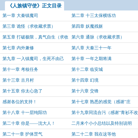
《人族镇守使》正文目录
第一章 大秦镇魔司
第二章 十三太保横练功
第三章 诡怪（求收藏求票）
第四章 妖魔残躯
第五章 打破极限，真气自生（求收
第六章 通脉（求收藏求票）
藏求票）
第七章 内外兼修
第八章 大秦三十一年
第九章 一入镇魔司，生死不由己
第十章 一年之期将满
第十一章 考核任务
第十二章 临安城
第十三章 古月村
第十四章 幻境
第十五章 你太心急了
第十六章 交锋
感谢各位的支持！
第十七章 熟悉的感觉（感谢“庄
舒”盟主打赏）
第十八章 十一层纯阳功
第十九章同流合污（感谢“青衫不改
流意”盟主打赏）
第二十章 你是——沈大人！
二月来个小小总结以及特别说明
第二十一章 护体罡气
第二十二章 我在这等他