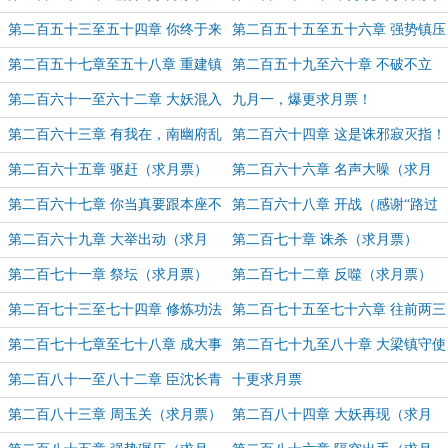
第二百五十三至五十四章 你终于来
第二百五十五至五十六章 强势镇压
了（二合一章节 求月票）
（二合一章节 求月票）
第二百五十七章至五十八章 重建镇
第二百五十九至六十章 不破不立
魔司（二合一章节 求月票）
（二合一章节 求月票）
第二百六十一至六十二章 大妖混入
九月一，爆更求月票！
（二合一章节 求月票）
第二百六十三章 有我在，南幽府乱
第二百六十四章 这是诛邪寂灭指！
不了（感谢“华雪鉴”盟主打赏）
（第十二更 求月票）
第二百六十五章 驱赶（求月票）
第二百六十六章 名声大噪（求月
票）
第二百六十七章 你当真要跟本座不
第二百六十八章 开战（感谢“路过
死不休！（感谢“死也不救”盟主打
不谢”盟主打赏）
第二百六十九章 大举出动（求月
第二百七十章 诛杀（求月票）
赏）
票）
第二百七十一章 祭坛（求月票）
第二百七十二章 反噬（求月票）
第二百七十三至七十四章 修炼功法
第二百七十五至七十六章 往前两三
（二合一章节 求月票）
百年查一查（二合一章节 求月票）
第二百七十七章至七十八章 成大事
第二百七十九至八十章 大梁镇守使
者不拘小节（二合一章节 求月票）
（二合一章节 求月票）
第二百八十一至八十二章 臣沈长青
十更求月票
奉命而来（二合一章节 求月票）
第二百八十三章 周玉关（求月票）
第二百八十四章 大妖再现（求月