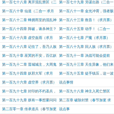
更）
求月票）
求月票）
第一百七十八章 离开混乱禁区（二
第一百七十九章 另谋出路（二合一
合一 求月票）
求月票）
第一百八十章 仙道（二合一 求月
第一百八十一章 金光冲霄，强者骸
票）
骨（二合一 求月票）
第一百八十二章 蜂拥而至的混乱神
第一百八十三章 救吾！（求月票）
灵（二合一 求月票）
第一百八十四章 阵破，诛杀神主？
第一百八十五章 动手！（二合一
（二合一 求月票）
求月票）
第一百八十六章 虚空血雨（求月
第一百八十七章 尸魔（求月票）
票）
第一百八十八章 记住了，吾乃人族
第一百八十九章 回人族（求月票）
沈长青（求月票）
第一百九十章 巫冥的不安，百亿妖
第一百九十一章 决战可能会提前
邪（求月票）
（求月票）
第一百九十二章 晋城城主，大周鬼
第一百九十三章 天生异象，他们来
蜮（求月票）
了（求月票）
第一百九十四章 妖邪大军（求月
第一百九十五章 徒手镇压，这一波
票）
血赚（求月票）
第一百九十六章 虚空界（求月票）
说点事情
第一百九十七章 封印的不朽圣兵，
第一百九十八章 神主入死亡禁区
打扫战场（求月票）
（求月票）
第一百九十九章 朕有一事想要问问
第二百章 破除封禁（春节加更 求
（求月票）
月票）
第二百零一章 传承道兵（春节加更
说点事