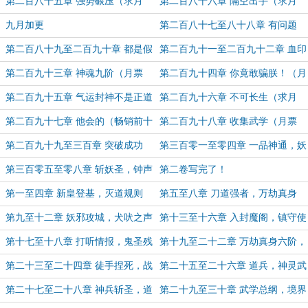
票）
第二百八十五章 强势碾压（求月
第二百八十六章 隔空出手（求月
票）
票）
九月加更
第二百八十七至八十八章 有问题
（二合一 求月票）
第二百八十九至二百九十章 都是假
第二百九十一至二百九十二章 血印
的（二合一 求月票）
（二合一章节 月票及畅销加更）
第二百九十三章 神魂九阶（月票
第二百九十四章 你竟敢骗朕！（月
24300加更）
票24800加更）
第二百九十五章 气运封神不是正道
第二百九十六章 不可长生（求月
（求月票）
票）
第二百九十七章 他会的（畅销前十
第二百九十八章 收集武学（月票
加更 求月票）
25300加更）
第二百九十九至三百章 突破成功
第三百零一至零四章 一品神通，妖
了？（二合一 求月票）
圣来袭（四合一 求月票）
第三百零五至零八章 斩妖圣，钟声
第二卷写完了！
万响（四合一 求月票）
第一至四章 新皇登基，灭道规则
第五至八章 刀道强者，万劫真身
（四合一，求月票）
（四合一 求月票）
第九至十二章 妖邪攻城，犬吠之声
第十三至十六章 入封魔阁，镇守使
（四合一，求月票）
的壮烈（四合一，求月票）
第十七至十八章 打听情报，鬼圣残
第十九至二十二章 万劫真身六阶，
魂（二合一 求月票）
蛮神复活（四合一 求月票）
第二十三至二十四章 徒手捏死，战
第二十五至二十六章 道兵，神灵武
蛮神（二合一，求月票）
士（二合一，求月票）
第二十七至二十八章 神兵斩圣，道
第二十九至三十章 武学总纲，境界