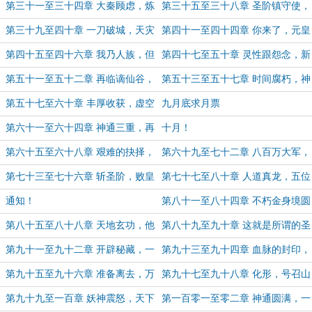
兵九品（二合一 求月票）
划分（二合一 求月票）
第三十一至三十四章 大秦顾虑，炼
第三十五至三十八章 圣阶镇守使，
化神灵血（四合一 求月票）
天灾再现（四合一 求月票）
第三十九至四十章 一刀破城，天灾
第四十一至四十四章 你来了，元皇
不可灭？（二合一 求月票）
时代（四合一 求月票）
第四十五至四十六章 我乃人族，但
第四十七至五十章 灵性跟怨念，新
绝非秦人（二合一 求月票）
的规矩（四合一 求月票）
第五十一至五十二章 再临谪仙谷，
第五十三至五十七章 时间腐朽，神
上古遗址（二合一 求月票）
通画卷（四合一 感谢“空空无色”白
第五十七至六十章 丰厚收获，虚空
九月底求月票
银盟）
心经（四合一 求月票）
第六十一至六十四章 神通三重，再
十月！
临大周国都（四合一 求月票）
第六十五至六十八章 艰难的抉择，
第六十九至七十二章 八百万大军，
大梁崛起的时机（四合一 求月票）
战起（四合一 求月票）
第七十三至七十六章 斩圣阶，败皇
第七十七至八十章 人道真龙，五位
者（四合一，求月票）
妖神（四合一 求月票）
通知！
第八十一至八十四章 不朽金身境圆
满，人族的后续（四合一，求月票）
第八十五至八十八章 天地玄功，他
第八十九至九十章 这就是所谓的圣
们来了！（四合一 求月票）
境？（二合一，求月票）
第九十一至九十二章 开辟秘藏，一
第九十三至九十四章 血脉的封印，
人堪比一国（二合一 求月票）
再多一位圣阶（二合一 求月票）
第九十五至九十六章 准备离去，万
第九十七至九十八章 化形，号召山
丈凶兽（二合一 求月票）
灵（二合一，求月票）
第九十九至一百章 妖神震怒，天下
第一百零一至零二章 神通圆满，一