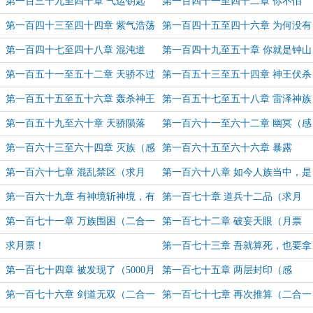
我！（二合一 求月票）
的吗？（二合一 求月票）
第一百三十九至四十章 气运钥匙
第一百四十一至四十二章 你不怕
（二合一 求月票）
我？（二合一 求月票）
第一百四十三至四十四章 紫气浩荡
第一百四十五至四十六章 为何没有
百万里（二合一 求月票）
他的名字？（二合一 求月票）
第一百四十七至四十八章 混沌道
第一百四十九至五十章 你就是钟山
体，混沌邪灵（二合一 求月票）
仇？（二合一 求月票）
第一百五十一至五十二章 天骄不过
第一百五十三至五十四章 神王伏杀
如此（二合一 求月票）
（感谢“蓝雪冰心”抽到6666月票）
第一百五十五至五十六章 轰杀神王
第一百五十七至五十八章 雷泽神族
（二合一 求月票）
（二合一 求月票）
第一百五十九至六十章 天骄陨落
第一百六十一至六十二章 幽冥（感
（二合一 求月票）
谢‘奥利给’盟主打赏 二合一）
第一百六十三至六十四章 灭族（感
第一百六十五至六十六章 暴露
谢‘与天’盟主打赏 二合一）
（1000月票以及2000月票加更 二合
第一百六十七章 混乱禁区（求月
第一百六十八章 如今人族当中，是
一）
票）
谁坐镇皇庭？（求月票）
第一百六十九章 有神境斩神境，有
第一百七十章 道兵十二品（求月
神王诛神王（求月票）
票）
第一百七十一章 万族围困（二合一
第一百七十二章 破妄天眼（月票
求月票）
3000以及月票4000加更 求月票）
求月票！
第一百七十三章 吾就算死，也要拿
你陪葬（二合一 求月票）
第一百七十四章 被发现了（5000月
第一百七十五章 两层封印（感
票以及6000月票加更 二合一）
谢“白驹易逝”盟主打赏 7000月票加
第一百七十六章 剑道无双（二合一
第一百七十七章 再次推算（二合一