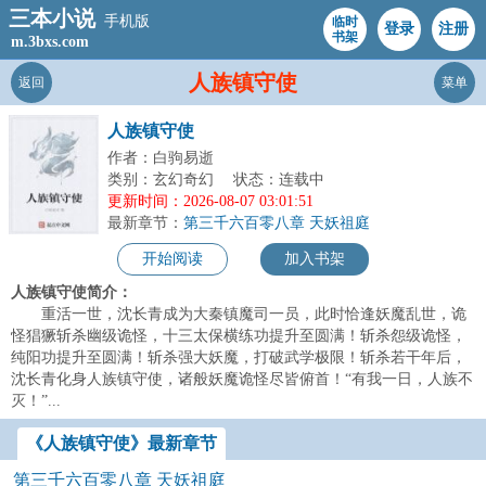
三本小说
手机版
临时
登录
注册
书架
m.3bxs.com
人族镇守使
返回
菜单
人族镇守使
作者：白驹易逝
类别：玄幻奇幻
状态：连载中
更新时间：2026-08-07 03:01:51
最新章节：
第三千六百零八章 天妖祖庭
开始阅读
加入书架
人族镇守使简介：
重活一世，沈长青成为大秦镇魔司一员，此时恰逢妖魔乱世，诡
怪猖獗斩杀幽级诡怪，十三太保横练功提升至圆满！斩杀怨级诡怪，
纯阳功提升至圆满！斩杀强大妖魔，打破武学极限！斩杀若干年后，
沈长青化身人族镇守使，诸般妖魔诡怪尽皆俯首！“有我一日，人族不
灭！”...
《人族镇守使》最新章节
第三千六百零八章 天妖祖庭