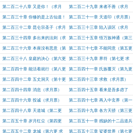
票）
第二百二十八章 又是你！（求月
第二百二十九章 来者不善（求月
票）
票）
第二百三十章 你修的是上古仙道！
第二百三十一章 天道印（求月票）
（求月票）
第二百三十二章 昆仑宗圣子（求月
第二百三十三章 陷入误区（求月
票）
票）
第二百三十四章 多出来的法则（求
第二百三十五章 悟万族神通（第三
月票）
更 求月票）
第二百三十六章 本座没有恶意（第
第二百三十七章 不能同意（第五更
四更 求月票）
求月票）
第二百三十八 皇庭的决心（第六更
第二百三十九章 界符（第七更 求
求月票）
月票）
第二百四十章 能活着就行（第八更
第二百四十一章 氏族覆灭（第九更
求月票）
求月票）
第二百四十二章 五丈洞天（第十更
第二百四十三章 求救（求月票）
求月票）
第二百四十四章 消息（求月票）
第二百四十五章 看来是吾多虑了
（求月票）
第二百四十六章 投诚（求月票）
第二百四十七章 再入中玄界（第一
更 求月票）
第二百四十八章 天道城（第二更
第二百四十九章 各方天骄（第三更
求月票）
求月票）
第二百五十章 岁月红尘（第四更
第二百五十一章 残缺的十二品道兵
求月票）
（第五更 求月票）
第二百五十二章 龙城（第六更 求
第二百五十三章 娑婆世界（第七更