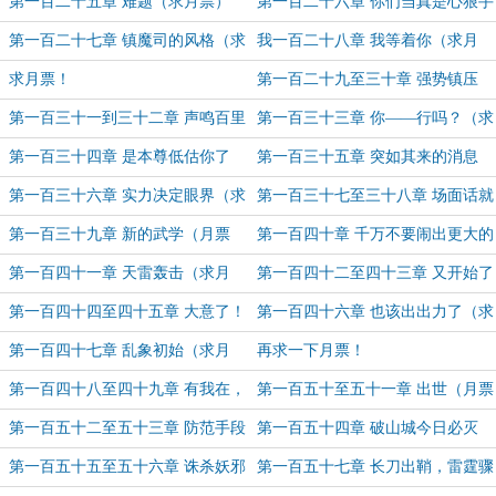
票）
第一百二十五章 难题（求月票）
第一百二十六章 你们当真是心狠手
辣（求月票）
第一百二十七章 镇魔司的风格（求
我一百二十八章 我等着你（求月
月票）
票）
求月票！
第一百二十九至三十章 强势镇压
（二合一 求月票）
第一百三十一到三十二章 声鸣百里
第一百三十三章 你——行吗？（求
（二合一 月票19800跟20300加更）
月票）
第一百三十四章 是本尊低估你了
第一百三十五章 突如其来的消息
（求月票）
（求月票）
第一百三十六章 实力决定眼界（求
第一百三十七至三十八章 场面话就
月票）
不用说了（二合一 求月票）
第一百三十九章 新的武学（月票
第一百四十章 千万不要闹出更大的
20800加更）
动静（求月票）
第一百四十一章 天雷轰击（求月
第一百四十二至四十三章 又开始了
票）
（二合一 求月票）
第一百四十四至四十五章 大意了！
第一百四十六章 也该出出力了（求
（二合一 21300月票加更）
月票）
第一百四十七章 乱象初始（求月
再求一下月票！
票）
第一百四十八至四十九章 有我在，
第一百五十至五十一章 出世（月票
破不了（二合一 求月票）
21800-22300加更 二合一 求月票）
第一百五十二至五十三章 防范手段
第一百五十四章 破山城今日必灭
（求月票）
（月票22800加更 求月票）
第一百五十五至五十六章 诛杀妖邪
第一百五十七章 长刀出鞘，雷霆骤