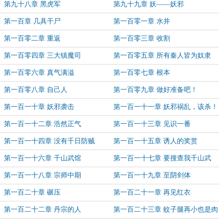
第九十八章 黑虎军
第九十九章 妖——妖邪
第一百章 几具干尸
第一百零一章 水井
第一百零二章 重返
第一百零三章 收割
第一百零四章 三大镇魔司
第一百零五章 所有秦人皆为奴隶
第一百零六章 真气满溢
第一百零七章 根本
第一百零八章 自己人
第一百零九章 做好准备吧！
第一百一十章 妖邪袭击
第一百一十一章 妖邪祸乱，该杀！
第一百一十二章 浩然正气
第一百一十三章 见识一番
第一百一十四章 没有千日防贼
第一百一十五章 诱人的奖赏
第一百一十六章 千山武馆
第一百一十七章 要搜查我千山武
馆？
第一百一十八章 宗师中期
第一百一十九章 至阴剑体
第一百二十章 碾压
第一百二十一章 再见红衣
第一百二十二章 丹宗的人
第一百二十三章 蚊子腿再小也是肉