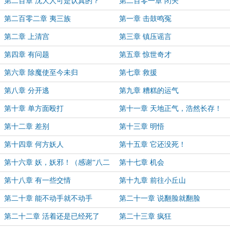
第二百章 沈大人可是认真的？
第二百零一章 闭关
第二百零二章 夷三族
第一章 击鼓鸣冤
第二章 上清宫
第三章 镇压谣言
第四章 有问题
第五章 惊世奇才
第六章 除魔使至今未归
第七章 救援
第八章 分开逃
第九章 糟糕的运气
第十章 单方面殴打
第十一章 天地正气，浩然长存！
第十二章 差别
第十三章 明悟
第十四章 何方妖人
第十五章 它还没死！
第十六章 妖，妖邪！（感谢“八二
第十七章 机会
年老司机”盟主打赏）
第十八章 有一些交情
第十九章 前往小丘山
第二十章 能不动手就不动手
第二十一章 说翻脸就翻脸
第二十二章 活着还是已经死了
第二十三章 疯狂