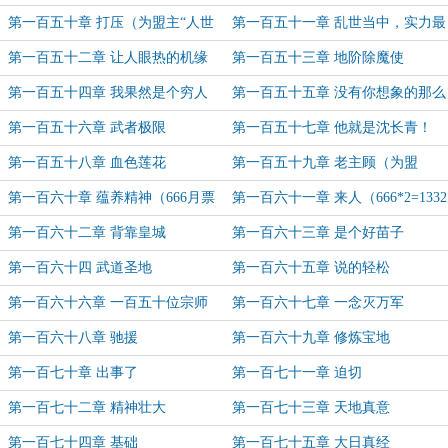
头！（为盟主“雨落红尘~云归处”加
第一百五十章 打压（为盟主“人世
第一百五十一章 乱世当中，实力最
更）
间007”加更）
重要
第一百五十二章 让人眼热的机缘
第一百五十三章 地阶除魔使
第一百五十四章 我果然是个穷人
第一百五十五章 没有你想象的那么
强
第一百五十六章 武者极限
第一百五十七章 他就是沈长青！
第一百五十八章 血色莲花
第一百五十九章 老主顾（为盟
主“翩翩_公子”加更）
第一百六十章 蕴养精神（666月票
第一百六十一章 来人（666*2=1332
加更）
月票加更）
第一百六十二章 背靠皇城
第一百六十三章 是个好苗子
第一百六十四 武道圣地
第一百六十五章 说的轻松
第一百六十六章 一百五十位宗师
第一百六十七章 一念灭万军
第一百六十八章 驰援
第一百六十九章 修炼宝地
第一百七十章 出事了
第一百七十一章 迫切
第一百七十二章 精神壮大
第一百七十三章 天地真意
第一百七十四章 基础
第一百七十五章 大日真经