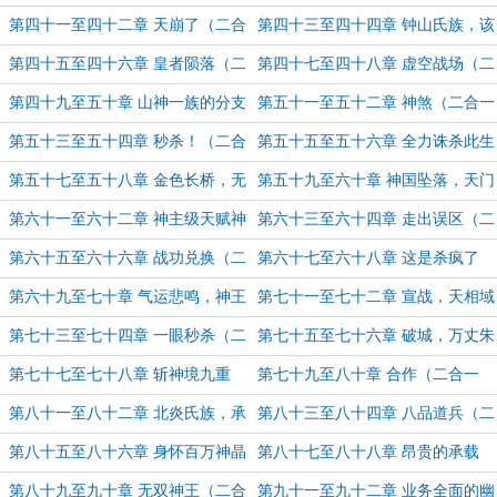
合一 求月票）
求月票）
第四十一至四十二章 天崩了（二合
第四十三至四十四章 钟山氏族，该
一 求月票）
死！（二合一 求月票）
第四十五至四十六章 皇者陨落（二
第四十七至四十八章 虚空战场（二
合一 求月票）
合一 求月票）
第四十九至五十章 山神一族的分支
第五十一至五十二章 神煞（二合一
（二合一 求月票）
求月票）
第五十三至五十四章 秒杀！（二合
第五十五至五十六章 全力诛杀此生
一，求月票）
灵！（二合一 求月票）
第五十七至五十八章 金色长桥，无
第五十九至六十章 神国坠落，天门
垠虚空（二合一 求月票）
秘的强大（二合一 求月票）
第六十一至六十二章 神主级天赋神
第六十三至六十四章 走出误区（二
通，护道者（二合一 求月票）
合一 求月票）
第六十五至六十六章 战功兑换（二
第六十七至六十八章 这是杀疯了
合一，求月票）
啊！（二合一 求月票）
第六十九至七十章 气运悲鸣，神王
第七十一至七十二章 宣战，天相域
震怒（二合一 求月票）
（二合一，求月票）
第七十三至七十四章 一眼秒杀（二
第七十五至七十六章 破城，万丈朱
合一 求月票）
厌（二合一 求月票）
第七十七至七十八章 斩神境九重
第七十九至八十章 合作（二合一
（二合一 求月票）
求月票）
第八十一至八十二章 北炎氏族，承
第八十三至八十四章 八品道兵（二
载物（二合一 求月票）
合一 求月票）
第八十五至八十六章 身怀百万神晶
第八十七至八十八章 昂贵的承载
（二合一 求月票）
物，一万个亘古大陆（二合一 求月
第八十九至九十章 无双神王（二合
第九十一至九十二章 业务全面的幽