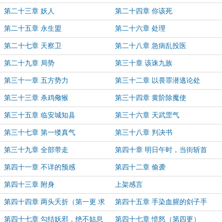
第二十三章 妖人
第二十四章 你该死
第二十五章 永生盟
第二十六章 处理
第二十七章 天察卫
第二十八章 急病乱投医
第二十九章 局势
第三十章 该诛九族
第三十一章 五方势力
第三十二章 以畏罪潜逃论处
第三十三章 杀鸡儆猴
第三十四章 黄阶除魔使
第三十五章 临安城知县
第三十六章 天武罡气
第三十七章 第一缕真气
第三十八章 判决书
第三十九章 全部带走
第四十章 明日午时，当街斩首
第四十一章 不详的预感
第四十二章 偷袭
第四十三章 附身
上架感言
第四十四章 两头夭折（第一更 求
第四十五章 手染血腥的刽子手
首订）
第四十七章 勾结妖邪，绝不姑息
第四十七章 愤怒（第四更）