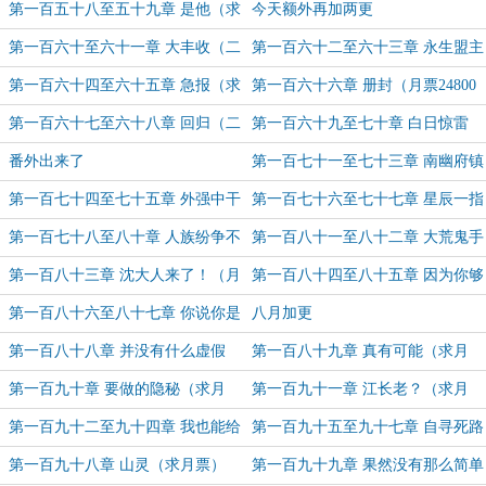
就在此刻（求月票）
起（月票23300加更 求月票）
第一百五十八至五十九章 是他（求
今天额外再加两更
月票）
第一百六十至六十一章 大丰收（二
第一百六十二至六十三章 永生盟主
合一章节 求月票）
真实身份（二合一章节 求月票）
第一百六十四至六十五章 急报（求
第一百六十六章 册封（月票24800
月票）
加更）
第一百六十七至六十八章 回归（二
第一百六十九至七十章 白日惊雷
合一章节 求月票）
（感谢“潇洒拐子”盟主打赏 二合一
番外出来了
第一百七十一至七十三章 南幽府镇
章节）
守使（三合一 感谢“路过不谢”盟主
第一百七十四至七十五章 外强中干
第一百七十六至七十七章 星辰一指
打赏）
（二合一章节 求月票）
（月票28300-9300加更 二合一 ）
第一百七十八至八十章 人族纷争不
第一百八十一至八十二章 大荒鬼手
容妖邪插手（三合一章节 求月票）
（二合一章节 求月票）
第一百八十三章 沈大人来了！（月
第一百八十四至八十五章 因为你够
票33300加更 求月票）
强（二合一章节 求月票）
第一百八十六至八十七章 你说你是
八月加更
沈长青？（二合一章节 求月票）
第一百八十八章 并没有什么虚假
第一百八十九章 真有可能（求月
（求月票）
票）
第一百九十章 要做的隐秘（求月
第一百九十一章 江长老？（求月
票）
票）
第一百九十二至九十四章 我也能给
第一百九十五至九十七章 自寻死路
（感谢“聆听秋黄”盟主打赏 三合一
（三合一章节 月票加更）
第一百九十八章 山灵（求月票）
第一百九十九章 果然没有那么简单