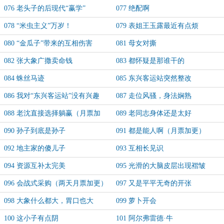
来
076 老头子的后现代“赢学”
077 绝配啊
078 “米虫主义”万岁！
079 表姐王玉露最近有点烦
080 “金瓜子”带来的互相伤害
081 母女对撕
082 张大象广撒卖命钱
083 都怀疑是那谁干的
084 蛛丝马迹
085 东兴客运站突然整改
086 我对“东兴客运站”没有兴趣
087 走位风骚，身法娴熟
088 老沈直接选择躺赢（月票加
089 老同志身体还是太好
更）
090 孙子到底是孙子
091 都是能人啊（月票加更）
092 地主家的傻儿子
093 互相长见识
094 资源互补太完美
095 光滑的大脑皮层出现褶皱
096 会战式采购（两天月票加更）
097 又是平平无奇的开张
098 大象什么都大，胃口也大
099 萝卜开会
100 这小子有点阴
101 阿尔弗雷德·牛