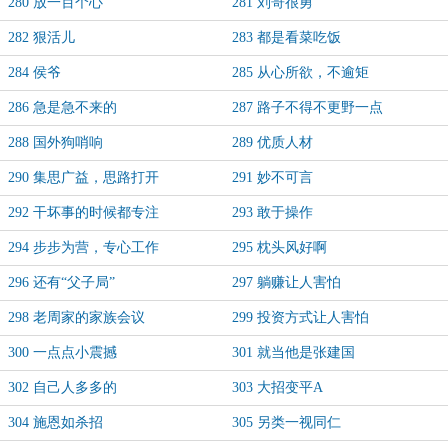
280 放一百个心
281 刘哥很勇
282 狠活儿
283 都是看菜吃饭
284 侯爷
285 从心所欲，不逾矩
286 急是急不来的
287 路子不得不更野一点
288 国外狗哨响
289 优质人材
290 集思广益，思路打开
291 妙不可言
292 干坏事的时候都专注
293 敢于操作
294 步步为营，专心工作
295 枕头风好啊
296 还有“父子局”
297 躺赚让人害怕
298 老周家的家族会议
299 投资方式让人害怕
300 一点点小震撼
301 就当他是张建国
302 自己人多多的
303 大招变平A
304 施恩如杀招
305 另类一视同仁