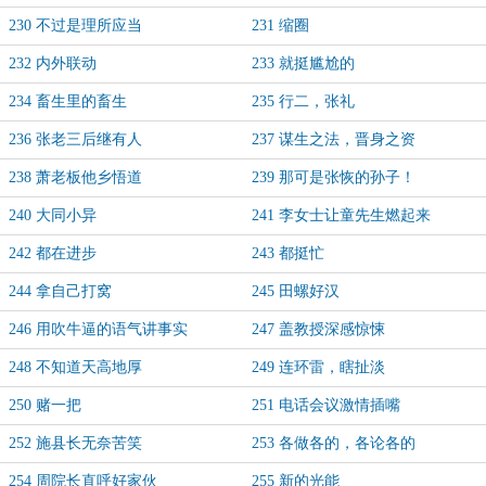
230 不过是理所应当
231 缩圈
232 内外联动
233 就挺尴尬的
234 畜生里的畜生
235 行二，张礼
236 张老三后继有人
237 谋生之法，晋身之资
238 萧老板他乡悟道
239 那可是张恢的孙子！
240 大同小异
241 李女士让童先生燃起来
242 都在进步
243 都挺忙
244 拿自己打窝
245 田螺好汉
246 用吹牛逼的语气讲事实
247 盖教授深感惊悚
248 不知道天高地厚
249 连环雷，瞎扯淡
250 赌一把
251 电话会议激情插嘴
252 施县长无奈苦笑
253 各做各的，各论各的
254 周院长直呼好家伙
255 新的光能