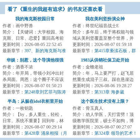
看了《重生的我超有追求》的书友还喜欢看
我的海克斯校园日常
我在美利坚扮演众神
作者：画中野兽
作者：终世纪福音战士E
简介：【关键词：大学校园、海
简介：多年后，终于将权能与领
克斯、日常、恋爱】重回高考前
域从美利坚覆盖至整个世界，并
一个月，林远看着眼前每周刷新
更新时间：2026-08-05 22:52:45
向世界之外开始探索的林克，或
更新时间：2026-08-07 01:59:18
的海克斯选项，...
最新章节：
397、新的海克斯与准
许会想起，与首...
最新章节：
第415章亵渎石板，群
备收网
星归位之时与旧日支配者，坠入
华娱：别惹，这个导演他很强
1983从供销社保卫处开始
地心世界的超古代遗迹
作者：酒香不浓
作者：金蟾老祖
简介：年开局，带领小刘冲出封
简介：年，马上要严打，赵飞居
杀局面。周恩：这个圈子不应该
然重生成混子三叔。踩在悬崖边
这么烂，我想为影视圈立几条规
更新时间：2026-08-07 01:50:23
上，赵飞只能自救。第一步，先
更新时间：2026-08-06 19:28:27
矩。第一：爱国...
最新章节：
第248章刘艺菲与陈涛
从进供销社保卫...
最新章节：
第313章 海参崴
献祭整个行业
半岛：从躲在idol衣柜里开始
这个医生技术没有上限？
作者：一枚钥匙
作者：骨玉真人
简介：【hy，多人重生，轻松，
简介：劝人学医，天打雷劈！顶
日常。系统不重要】回到年，林
级教学医院里，硕士不如狗，博
慕延原本打算凭借系统赚点小
更新时间：2026-08-07 00:29:14
士遍地走。学霸、学神遍地走。
更新时间：2026-08-07 00:27:07
钱，过上咸鱼生活...
最新章节：
第428章 涌泉相报（月
教授高高在上，...
最新章节：
第324章 领导的艺术！
票日万110）