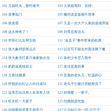
102 玉姐旺夫，罄竹难书
103 大表姐驾到，安排~
104 喜事临门
105 幽州连盒饭都不简单
106 侯凌霜
107 又是一次大户人家的道德滑坡
108 这太神奇了！
109 刘哥总有活儿
110 穷哥们儿互帮互助
111 “金瓜子”事件带来的机遇
112 张大象祠堂再点兵
113 以后可不能去外面洗脚了噢
114 张大象没打算只做家族企业
115 各村少年尽入彀中
116 奶奶庙再续前尘
117 老沈是真的勇
118 立春结婚酒
119 应激的老头儿，红温的心
120 炸裂的分红让人向往成功
121 老头子们最讨厌献祭流了
122 这变态玩法有人欢喜有人忧
123 好闺蜜，一辈子。
124 旺夫旺一大家子
125 结婚就是吃饭
126 好闺蜜就是要互相学习
127 让大姑父当一回“点子王”