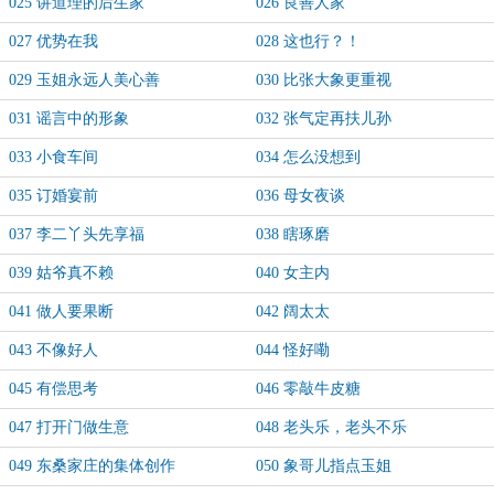
025 讲道理的后生家
026 良善人家
027 优势在我
028 这也行？！
029 玉姐永远人美心善
030 比张大象更重视
031 谣言中的形象
032 张气定再扶儿孙
033 小食车间
034 怎么没想到
035 订婚宴前
036 母女夜谈
037 李二丫头先享福
038 瞎琢磨
039 姑爷真不赖
040 女主内
041 做人要果断
042 阔太太
043 不像好人
044 怪好嘞
045 有偿思考
046 零敲牛皮糖
047 打开门做生意
048 老头乐，老头不乐
049 东桑家庄的集体创作
050 象哥儿指点玉姐