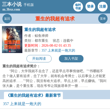
三本小说
手机版
临时
登录
注册
书架
m.3bxs.com
重生的我超有追求
返回
菜单
重生的我超有追求
作者：鲸鱼禅师
类别：都市重生
状态：连载中
更新时间：2026-08-02 01:43:35
最新章节：
357 上来就是一炮大的
开始阅读
加入书架
重生的我超有追求简介：
“阿公，大学我就不去念了，还是早点寻事情做吧。”“书哪能不
念？做人要有追求，念了大学，就有机会考博士，以后事业上才能更
高的追求……”“阿公，我没有啥大追求。早点上班，早点赚钱。”我叫
张大象，是个重生客，现在爷爷让我族谱单开一册……...
《重生的我超有追求》最新章节
357 上来就是一炮大的