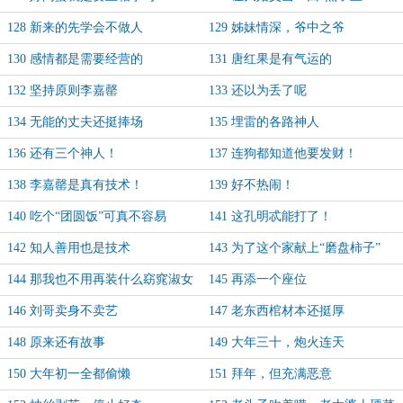
128 新来的先学会不做人
129 姊妹情深，爷中之爷
130 感情都是需要经营的
131 唐红果是有气运的
132 坚持原则李嘉罄
133 还以为丢了呢
134 无能的丈夫还挺捧场
135 埋雷的各路神人
136 还有三个神人！
137 连狗都知道他要发财！
138 李嘉罄是真有技术！
139 好不热闹！
140 吃个“团圆饭”可真不容易
141 这孔明忒能打了！
142 知人善用也是技术
143 为了这个家献上“磨盘柿子”
144 那我也不用再装什么窈窕淑女
145 再添一个座位
了！
146 刘哥卖身不卖艺
147 老东西棺材本还挺厚
148 原来还有故事
149 大年三十，炮火连天
150 大年初一全都偷懒
151 拜年，但充满恶意