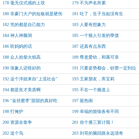
178 毫无仪式感的上坟
179 不为声名所累
180 非豪门大户的短板就是硬伤
181 吐了，生子当如没有生
182 凭的都是自己能力
183 人要有想象力
184 神人神脑洞
185 一个狠人引发的孽债
186 听妈妈的话
187 还真有点东西
188 众人拾柴火焰高
189 尊老爱幼，和蔼可亲
190 张象人还怪好的
191 只要姿势都会，钞票一定到位
192 这个洋妞来自“上流社会”
193 王家朋友，库宝莉
194 都是良才美质啊
195 不在一个频道上
196 “金丝蜜枣”甜甜的真好吃
197 挺热闹
198 打掩护
199 幸福的烦恼各有不同
200 资源全靠争
201 你个瘪三算计我！
202 送个鸟
203 刘哥的脑回路永远清奇