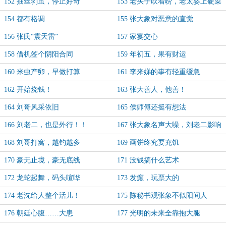
152 抽丝剥茧，停止好奇
153 老头子吹着唠，老太婆上硬菜
154 都有格调
155 张大象对恶意的直觉
156 张氏“震天雷”
157 家宴交心
158 借机签个阴阳合同
159 年初五，果有财运
160 米虫产卵，早做打算
161 李来娣的事有轻重缓急
162 开始烧钱！
163 张大善人，他善！
164 刘哥风采依旧
165 侯师傅还挺有想法
166 刘老二，也是外行！！
167 张大象名声大噪，刘老二影响
深远
168 刘哥打窝，越钓越多
169 画饼终究要充饥
170 豪无止境，豪无底线
171 没钱搞什么艺术
172 龙蛇起舞，码头喧哗
173 发癫，玩票大的
174 老沈给人整个活儿！
175 陈秘书观张象不似阳间人
176 朝廷心腹……大患
177 光明的未来全靠抱大腿