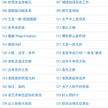
306 村里发金条银元
307 继续加强买命工作
308 团圆饭功能多多
309 那可是母校
310 又是一碗“团团圆圆”
311 太平洋上碧浪高
312 各有各的道
313 黄白之物
314 魔象/MagicElephant
315 哪有那么多矜持
316 狼狈为奸
317 又是一把大的
318 小陈，沈哥，张哥
319 老派爷叔介绍“一条龙”服务
320 老机灵鬼沈官根
321 这并不有伤天和
322 总有意外之喜
323 畜生之家
324 老陈家的苟道法则
325 老陈家超有追求
326 加注、加码
327 乡下人联手的资源
328 老艺术家也是轻松拿捏
329 奸人用奸计
330 众人拾柴火焰高
331 联欢会堪比交易会