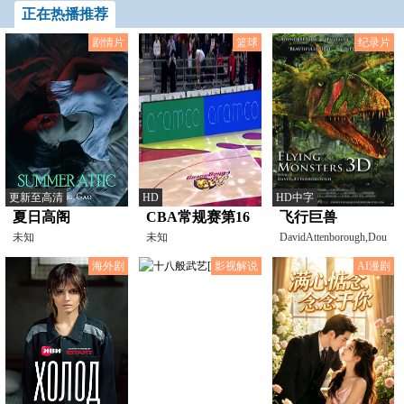
正在热播推荐
剧情片
篮球
纪录片
更新至高清
HD
HD中字
夏日高阁
CBA常规赛第16
飞行巨兽
未知
轮 广东华南虎
未知
DavidAttenborough,Dougla
VS北京北汽
海外剧
影视解说
AI漫剧
20231213（明星
视角-胡明轩）