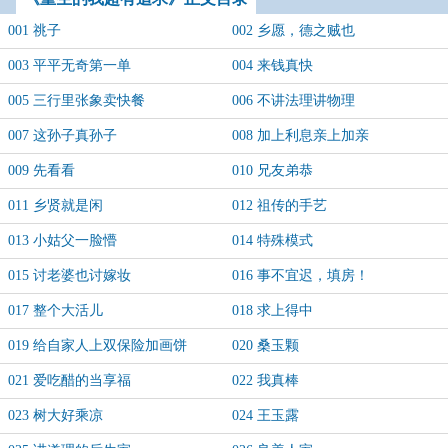
001 祧子
002 乡愿，德之贼也
003 平平无奇第一单
004 来钱真快
005 三行里张象卖快餐
006 不讲法理讲物理
007 这孙子真孙子
008 加上利息亲上加亲
009 先看看
010 兄友弟恭
011 乡贤就是闲
012 祖传的手艺
013 小姑父一脸懵
014 特殊模式
015 讨老婆也讨嫁妆
016 事不宜迟，填房！
017 整个大活儿
018 求上得中
019 给自家人上双保险加画饼
020 桑玉颗
021 爱吃醋的当享福
022 我真棒
023 树大好乘凉
024 王玉露