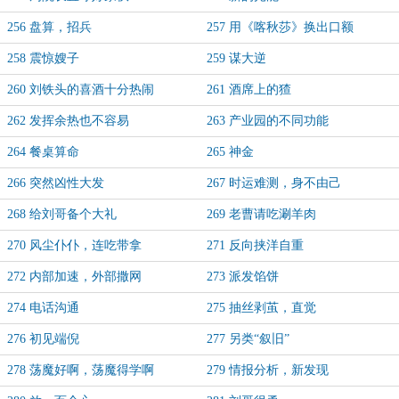
256 盘算，招兵
257 用《喀秋莎》换出口额
258 震惊嫂子
259 谋大逆
260 刘铁头的喜酒十分热闹
261 酒席上的猹
262 发挥余热也不容易
263 产业园的不同功能
264 餐桌算命
265 神金
266 突然凶性大发
267 时运难测，身不由己
268 给刘哥备个大礼
269 老曹请吃涮羊肉
270 风尘仆仆，连吃带拿
271 反向挟洋自重
272 内部加速，外部撒网
273 派发馅饼
274 电话沟通
275 抽丝剥茧，直觉
276 初见端倪
277 另类“叙旧”
278 荡魔好啊，荡魔得学啊
279 情报分析，新发现