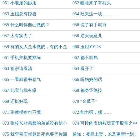
051 小老弟的妙用
052 瞌睡来了有枕头
053 玉姐总有惊喜
054 旺夫这一块……
055 什么叫你自己做的？
056 说了有手就行
057 太有实力了
058 逆天玩意儿
059 有的女人是水做的，有的不是
060 玉姐YYDS
061 手机关机要熟练
062 都不容易
063 祖宗请看清
064 看开了
065 一看就很书卷气
066 听妈妈的话
067 此宝与我有缘
068 都身怀绝技
069 还挺好玩
070 “金瓜子”
071 副教授啥也不懂
072 能力强，猛……
073 张校长对愚蠢的弟弟没有信心
074 可怜的表姐被玩弄于股掌之中
075 我李嘉庆就算是死也要等你回
通知：凌晨上架，以及更新计划！