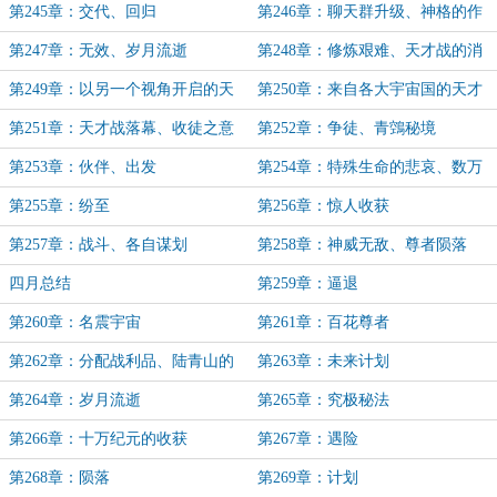
物
第245章：交代、回归
第246章：聊天群升级、神格的作
用
第247章：无效、岁月流逝
第248章：修炼艰难、天才战的消
息
第249章：以另一个视角开启的天
第250章：来自各大宇宙国的天才
才战
们
第251章：天才战落幕、收徒之意
第252章：争徒、青鵼秘境
第253章：伙伴、出发
第254章：特殊生命的悲哀、数万
年的收获
第255章：纷至
第256章：惊人收获
第257章：战斗、各自谋划
第258章：神威无敌、尊者陨落
四月总结
第259章：逼退
第260章：名震宇宙
第261章：百花尊者
第262章：分配战利品、陆青山的
第263章：未来计划
优势
第264章：岁月流逝
第265章：究极秘法
第266章：十万纪元的收获
第267章：遇险
第268章：陨落
第269章：计划