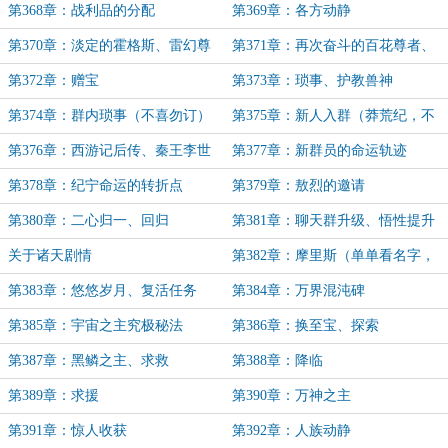
第368章：战利品的分配
第369章：各方动静
第370章：淡定的霍格斯、雷幻尊
第371章：再次奋斗的百花尊者、
者
清点收获
第372章：赠宝
第373章：琐事、护教兽神
第374章：群内琐事（不喜勿订）
第375章：新人入群（莽荒纪，不
喜勿订）
第376章：西游记后传、秦王李世
第377章：新群员的命运轨迹
民（聊天群内容、不喜勿订）
第378章：纪宁命运的转折点
第379章：敖烈的邀请
第380章：二心归一、回归
第381章：聊天群升级、悟性提升
关于诸天剧情
第382章：摩里斯（单单看名字，
还记得这人吗）
第383章：悠悠岁月、复活任务
第384章：万界混沌碑
第385章：宇宙之主究极秘法
第386章：换至宝、探索
第387章：黑鳞之主、求救
第388章：降临
第389章：求援
第390章：万神之主
第391章：惊人收获
第392章：人族动静