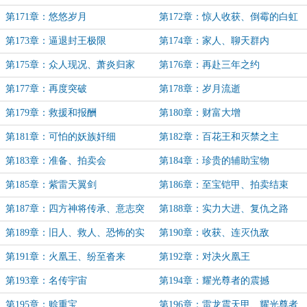
第171章：悠悠岁月
第172章：惊人收获、倒霉的白虹
王
第173章：逼退封王极限
第174章：家人、聊天群内
第175章：众人现况、萧炎归家
第176章：再赴三年之约
第177章：再度突破
第178章：岁月流逝
第179章：救援和报酬
第180章：财富大增
第181章：可怕的妖族奸细
第182章：百花王和灭禁之主
第183章：准备、拍卖会
第184章：珍贵的辅助宝物
第185章：紫雷天翼剑
第186章：至宝铠甲、拍卖结束
第187章：四方神将传承、意志突
第188章：实力大进、复仇之路
破
第189章：旧人、救人、恐怖的实
第190章：收获、连灭仇敌
力
第191章：火凰王、纷至沓来
第192章：对决火凰王
第193章：名传宇宙
第194章：耀光尊者的震撼
第195章：赊重宝
第196章：雷龙震天甲、耀光尊者