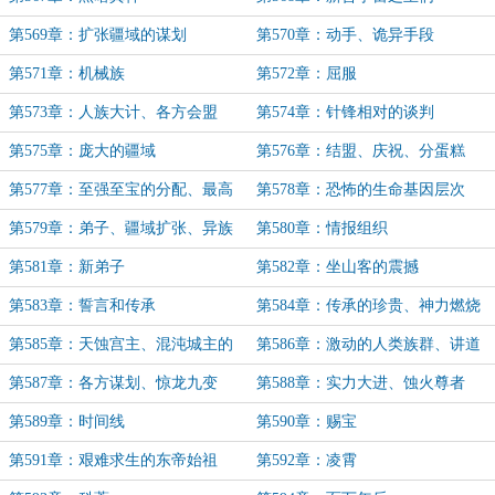
第569章：扩张疆域的谋划
第570章：动手、诡异手段
第571章：机械族
第572章：屈服
第573章：人族大计、各方会盟
第574章：针锋相对的谈判
第575章：庞大的疆域
第576章：结盟、庆祝、分蛋糕
第577章：至强至宝的分配、最高
第578章：恐怖的生命基因层次
会议
第579章：弟子、疆域扩张、异族
第580章：情报组织
谋划
第581章：新弟子
第582章：坐山客的震撼
第583章：誓言和传承
第584章：传承的珍贵、神力燃烧
秘术
第585章：天蚀宫主、混沌城主的
第586章：激动的人类族群、讲道
尴尬和无奈
第587章：各方谋划、惊龙九变
第588章：实力大进、蚀火尊者
第589章：时间线
第590章：赐宝
第591章：艰难求生的东帝始祖
第592章：凌霄