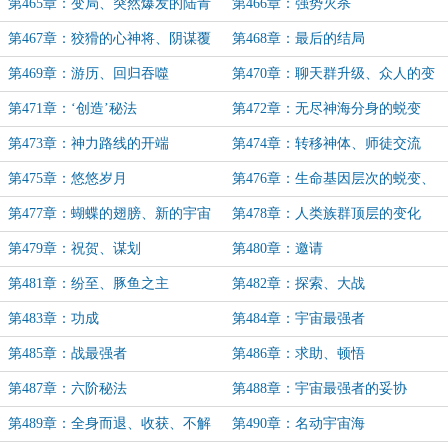
第465章：变局、突然爆发的陆青
第466章：强势灭杀
山
第467章：狡猾的心神将、阴谋覆
第468章：最后的结局
灭
第469章：游历、回归吞噬
第470章：聊天群升级、众人的变
化
第471章：‘创造’秘法
第472章：无尽神海分身的蜕变
第473章：神力路线的开端
第474章：转移神体、师徒交流
第475章：悠悠岁月
第476章：生命基因层次的蜕变、
陆云珊
第477章：蝴蝶的翅膀、新的宇宙
第478章：人类族群顶层的变化
之主
第479章：祝贺、谋划
第480章：邀请
第481章：纷至、豚鱼之主
第482章：探索、大战
第483章：功成
第484章：宇宙最强者
第485章：战最强者
第486章：求助、顿悟
第487章：六阶秘法
第488章：宇宙最强者的妥协
第489章：全身而退、收获、不解
第490章：名动宇宙海