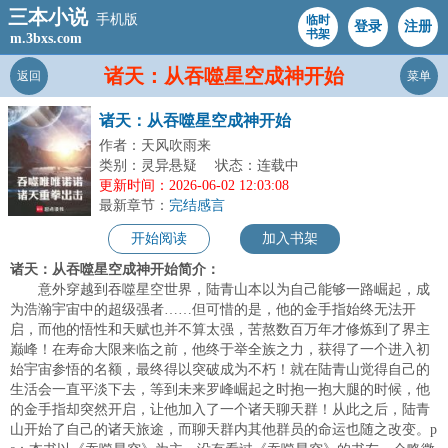
三本小说
手机版
临时
登录
注册
书架
m.3bxs.com
诸天：从吞噬星空成神开始
返回
菜单
诸天：从吞噬星空成神开始
作者：天风吹雨来
类别：灵异悬疑
状态：连载中
更新时间：2026-06-02 12:03:08
最新章节：
完结感言
开始阅读
加入书架
诸天：从吞噬星空成神开始简介：
意外穿越到吞噬星空世界，陆青山本以为自己能够一路崛起，成
为浩瀚宇宙中的超级强者……但可惜的是，他的金手指始终无法开
启，而他的悟性和天赋也并不算太强，苦熬数百万年才修炼到了界主
巅峰！在寿命大限来临之前，他终于举全族之力，获得了一个进入初
始宇宙参悟的名额，最终得以突破成为不朽！就在陆青山觉得自己的
生活会一直平淡下去，等到未来罗峰崛起之时抱一抱大腿的时候，他
的金手指却突然开启，让他加入了一个诸天聊天群！从此之后，陆青
山开始了自己的诸天旅途，而聊天群内其他群员的命运也随之改变。p