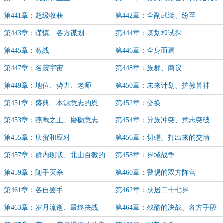
缘
第441章：超级收获
第442章：全副武装、纷至
第443章：谨慎、各方谋划
第444章：谋划和试探
第445章：激战
第446章：全身而退
第447章：名震宇宙
第448章：族群、商议
第449章：地位、势力、老师
第450章：未来计划、护教兽神
第451章：盛典、本源意志的恩
第452章：交换
赐、祖神教的拉拢
第453章：燕鹰之主、磨砺意志
第454章：异族冲突、意志突破
第455章：庆贺和应对
第456章：切磋、打出来的交情
第457章：群内现状、北山百微的
第458章：界域战争
求助
第459章：随手灭杀
第460章：警惕的双方阵营
第461章：各自罢手
第462章：扶居二十七界
第463章：岁月流逝、最终决战
第464章：残酷的决战、各方手段