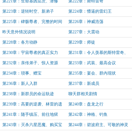
第221章：生命基因层次、潜修
第222章：斯特雷奇
第223章：逆转时空、新弟子
第224章：懵逼的雷幻王
第225章：碑骸尊者、完整的时间
第226章：神威浩荡
本源法则、突破
昨天意外情况说明
第227章：大震动
第228章：各方动静
第229章：师徒
第230章：宇宙尊者的真正实力
第231章：令人羡慕的斯特雷奇、
名传宇宙
第232章：亲传弟子、惊人资源
第233章：武装、最高会议
第234章：琐事、赠宝
第235章：宴会、群内现状
第236章：新人入群
第237章：新成员
第238章：新群员的命运轨迹
聊天群相关剧情
第239章：高要的逆袭、林雷的遗
第240章：盘龙之行
憾
第241章：随手镇压、前往地狱
第242章：神格、钓鱼
第243章：灭杀六星恶魔、购买宝
第244章：碧波府主、可敬的神灵