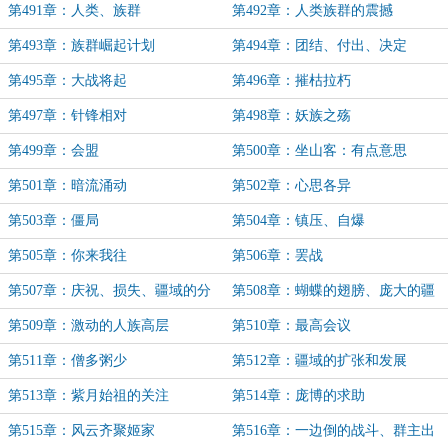
第491章：人类、族群
第492章：人类族群的震撼
第493章：族群崛起计划
第494章：团结、付出、决定
第495章：大战将起
第496章：摧枯拉朽
第497章：针锋相对
第498章：妖族之殇
第499章：会盟
第500章：坐山客：有点意思
第501章：暗流涌动
第502章：心思各异
第503章：僵局
第504章：镇压、自爆
第505章：你来我往
第506章：罢战
第507章：庆祝、损失、疆域的分
第508章：蝴蝶的翅膀、庞大的疆
配
域
第509章：激动的人族高层
第510章：最高会议
第511章：僧多粥少
第512章：疆域的扩张和发展
第513章：紫月始祖的关注
第514章：庞博的求助
第515章：风云齐聚姬家
第516章：一边倒的战斗、群主出