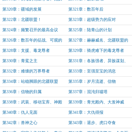
至宝
第320章：疆域的发展
第321章：数百年后
第322章：北疆联盟！
第323章：超级势力的应对
第324章：频繁召开的最高会议
第325章：陆青山的计划
第326章：数百年的征战、可观的
第327章：赫赫威名、北疆联盟的
收货
谋划
第328章：支援、毒龙尊者
第329章：骑虎难下的毒龙尊者
第330章：青鸾之主
第331章：各族强者、异族谋划、
嫦鹫之主
第332章：难缠的万界尊者
第333章：至强至宝的消息
第334章：站稳脚跟的北疆联盟
第335章：岁月流逝、信物
第336章：信物的归属
第337章：混沌归墟塔
第338章：武装、移动宝库、神殿
第339章：青光殿内、大发神威
开启
第340章：仇人见面
第341章：大仇得报
第342章：兽神之心
第343章：退步、虎口夺食