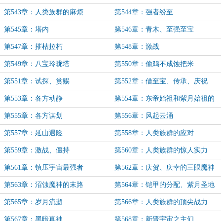
命运
第543章：人类族群的麻烦
第544章：强者纷至
第545章：塔内
第546章：青木、至强至宝
第547章：摧枯拉朽
第548章：激战
第549章：八宝玲珑塔
第550章：偷鸡不成蚀把米
第551章：试探、赏赐
第552章：借至宝、传承、庆祝
第553章：各方动静
第554章：东帝始祖和紫月始祖的
谋划
第555章：各方谋划
第556章：风起云涌
第557章：延山遇险
第558章：人类族群的应对
第559章：激战、僵持
第560章：人类族群的惊人实力
第561章：镇压宇宙最强者
第562章：庆贺、庆幸的三眼魔神
第563章：沼蚀魔神的末路
第564章：铠甲的分配、紫月圣地
的格杀令
第565章：岁月流逝
第566章：人类族群的顶尖战力
第567章：黑暗真神
第568章：新晋宇宙之主们