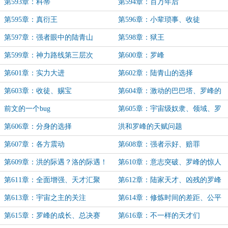
第593章：科蒂
第594章：百万年后
第595章：真衍王
第596章：小辈琐事、收徒
第597章：强者眼中的陆青山
第598章：狱王
第599章：神力路线第三层次
第600章：罗峰
第601章：实力大进
第602章：陆青山的选择
第603章：收徒、赐宝
第604章：激动的巴巴塔、罗峰的
底气
前文的一个bug
第605章：宇宙级奴隶、领域、罗
峰的恐怖天赋
第606章：分身的选择
洪和罗峰的天赋问题
第607章：各方震动
第608章：强者示好、赔罪
第609章：洪的际遇？洛的际遇！
第610章：意志突破、罗峰的惊人
进步
第611章：全面增强、天才汇聚
第612章：陆家天才、凶残的罗峰
第613章：宇宙之主的关注
第614章：修炼时间的差距、公平
一战的机会
第615章：罗峰的成长、总决赛
第616章：不一样的天才们