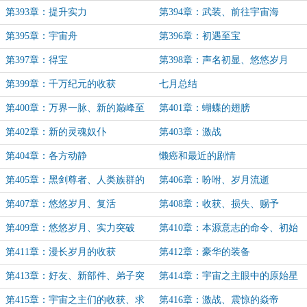
第393章：提升实力
第394章：武装、前往宇宙海
第395章：宇宙舟
第396章：初遇至宝
第397章：得宝
第398章：声名初显、悠悠岁月
第399章：千万纪元的收获
七月总结
第400章：万界一脉、新的巅峰至
第401章：蝴蝶的翅膀
宝
第402章：新的灵魂奴仆
第403章：激战
第404章：各方动静
懒癌和最近的剧情
第405章：黑剑尊者、人类族群的
第406章：吩咐、岁月流逝
应对
第407章：悠悠岁月、复活
第408章：收获、损失、赐予
第409章：悠悠岁月、实力突破
第410章：本源意志的命令、初始
之主
第411章：漫长岁月的收获
第412章：豪华的装备
第413章：好友、新部件、弟子突
第414章：宇宙之主眼中的原始星
破
第415章：宇宙之主们的收获、求
第416章：激战、震惊的焱帝