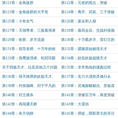
王
第121章：金角族群
第122章：元老的指点，突破
第123章：金角族群的大手笔
第124章：离开、武装、三子突破
第125章：小有名气
第126章：宴会和人脉
第127章：天蚀尊者、三族最强者
第128章：最高会议、交战封侯巅
峰幻术师
第129章：收获、岁月流逝
第130章：十万载岁月、雷幻王的
惊叹和尴尬
第131章：指导老师，十万年的收
第132章：蹂躏原始秘境天才
获
第133章：燕鹰族强者、轮回琮眼
第134章：奴役妖族超级天才
蛇
关于四族天才、以及其他几个问题
第135章：非常熟练的逃跑过程
（必读！！）
第136章：得天独厚的妖族天才、
第137章：实力大进的灵魂仆从
血洛晶的消息
第138章：封侯巅峰、归于平凡的
第139章：灵魂振幅秘法、异族谋
陆青山
划
第140章：封王难杀
第141章：潜修百万年，再度突破
第142章：再闯通天桥
第143章：大震动
第144章：各方动静
第145章：师徒，阴影君主的关注