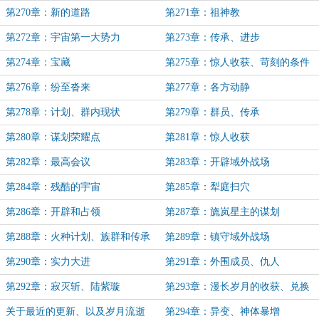
第270章：新的道路
第271章：祖神教
第272章：宇宙第一大势力
第273章：传承、进步
第274章：宝藏
第275章：惊人收获、苛刻的条件
第276章：纷至沓来
第277章：各方动静
第278章：计划、群内现状
第279章：群员、传承
第280章：谋划荣耀点
第281章：惊人收获
第282章：最高会议
第283章：开辟域外战场
第284章：残酷的宇宙
第285章：犁庭扫穴
第286章：开辟和占领
第287章：旒岚星主的谋划
第288章：火种计划、族群和传承
第289章：镇守域外战场
第290章：实力大进
第291章：外围成员、仇人
第292章：寂灭斩、陆紫璇
第293章：漫长岁月的收获、兑换
宝物
关于最近的更新、以及岁月流逝
第294章：异变、神体暴增