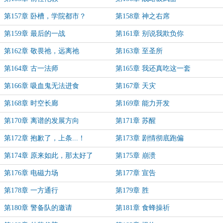
第157章 卧槽，学院都市？
第158章 神之右席
第159章 最后的一战
第161章 别说我欺负你
第162章 敬畏祂，远离祂
第163章 至圣所
第164章 古一法师
第165章 我还真吃这一套
第166章 吸血鬼无法进食
第167章 天灾
第168章 时空长廊
第169章 能力开发
第170章 离谱的发展方向
第171章 苏醒
第172章 抱歉了，上条...！
第173章 剧情彻底跑偏
第174章 原来如此，那太好了
第175章 崩溃
第176章 电磁力场
第177章 宣告
第178章 一方通行
第179章 胜
第180章 警备队的邀请
第181章 食蜂操祈