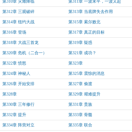
第310章 灾难降临
第311章 一波未平，一波又起
第312章 三观破碎
第313章 当底牌失去作用
第314章 纽约大战
第315章 索尔败北
第316章 登场
第317章 真正的目标
第318章 大战三首龙
第319章 疑惑
第320章 危机（二合一）
第321章 成功？
第322章 愤怒
第323章
第324章 神秘人
第325章 震惊的消息
第326章 开始安排
第327章 偷渡
第328章
第329章 艰难提升
第330章 三年修行
第331章 贵族
第332章 提升
第333章 骨髓
第334章 阵营对立
第335章 联合