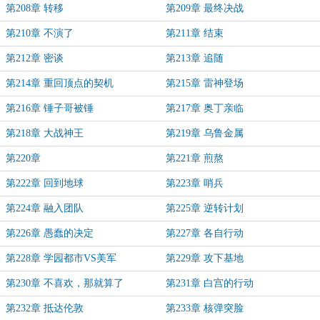
第208章 转移
第209章 最终决战
第210章 不演了
第211章 结束
第212章 密谈
第213章 追随
第214章 重回顶点的契机
第215章 雷神登场
第216章 锤子哥被锤
第217章 奥丁亲临
第218章 大战神王
第219章 乌鲁金属
第220章
第221章 煎熬
第222章 回到地球
第223章 哨兵
第224章 融入团队
第225章 逆转计划
第226章 愚蠢的决定
第227章 各自行动
第228章 学园都市VS美军
第229章 攻下基地
第230章 不喜欢，那就算了
第231章 白宫的行动
第232章 抵达伦敦
第233章 核弹突脸