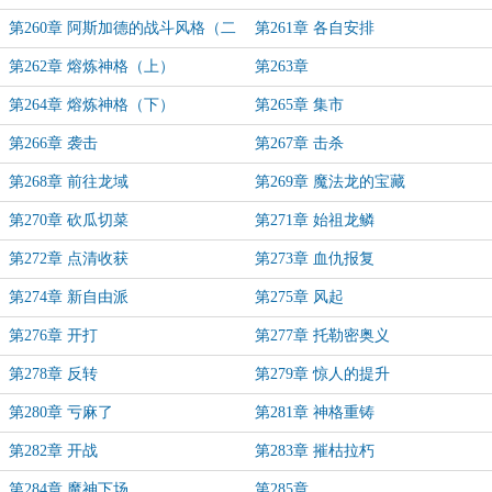
第260章 阿斯加德的战斗风格（二
第261章 各自安排
合一）
第262章 熔炼神格（上）
第263章
第264章 熔炼神格（下）
第265章 集市
第266章 袭击
第267章 击杀
第268章 前往龙域
第269章 魔法龙的宝藏
第270章 砍瓜切菜
第271章 始祖龙鳞
第272章 点清收获
第273章 血仇报复
第274章 新自由派
第275章 风起
第276章 开打
第277章 托勒密奥义
第278章 反转
第279章 惊人的提升
第280章 亏麻了
第281章 神格重铸
第282章 开战
第283章 摧枯拉朽
第284章 魔神下场
第285章