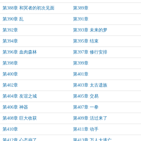
第388章 和冥者的初次见面
第389章
第390章 乱
第391章
第392章
第393章 未来的梦
第394章
第395章 结束
第396章 血肉森林
第397章 修行安排
第398章
第399章
第400章
第401章
第402章
第403章 太古遗族
第404章 友谊之城
第405章 交易
第406章 神器
第407章 一拳
第408章 巨大收获
第409章 活过来了
第410章
第411章 动手
第412章 心态崩了
第413章 万人大逃亡