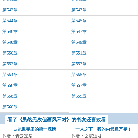
第542章
第543章
第544章
第545章
第546章
第547章
第548章
第549章
第550章
第551章
第552章
第553章
第554章
第555章
第556章
第557章
第558章
第559章
第560章
看了《虽然无敌但画风不对》的书友还喜欢看
古龙世界里的第一深情
一人之下：我的内景通万界！
作者：青云宝扇
作者：玄宸道君