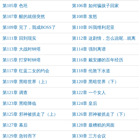
第105章 色坯
第106章 如何骗孩子回家
第107章 醒的就很突然
第108章 发怒
第109章 完了，我成BOSS了
第110章 叫我维利尼亚
第111章 回到现实
第112章 这剧情，怎么说呢...就离
谱
第113章 大战时钟塔
第114章 强到离谱
第115章 打穿时钟塔
第116章 戴安娜的百年经历
第117章 红蓝二女的约会
第118章 伦敦下水道
第119章 黑暗世界（上）
第120章 黑暗世界（下）
第121章 调查
第122章 一个女人
第123章 黑暗降临
第124章 皇后
第125章 邪神被抓走了（上）
第126章 邪神被抓走了（下）
第127章 幕后
第128章 最糟糕的局面
第129章 急转而下
第130章 三方会议