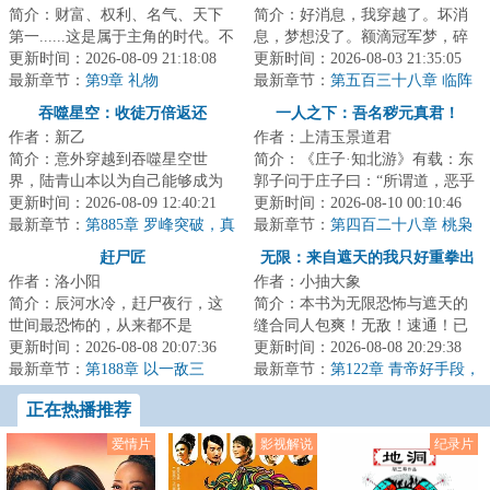
简介：财富、权利、名气、天下
简介：好消息，我穿越了。坏消
第一......这是属于主角的时代。不
息，梦想没了。额滴冠军梦，碎
过对方云华来说，他更喜欢坐看
更新时间：2026-08-09 21:18:08
咧！好消息，自己这具身体觉醒
更新时间：2026-08-03 21:35:05
主角翻雨覆...
最新章节：
第9章 礼物
成为了异人。坏...
最新章节：
第五百三十八章 临阵
突破，天命之子的待遇
吞噬星空：收徒万倍返还
一人之下：吾名秽元真君！
作者：新乙
作者：上清玉景道君
简介：意外穿越到吞噬星空世
简介：《庄子·知北游》有载：东
界，陆青山本以为自己能够成为
郭子问于庄子曰：“所谓道，恶乎
强者，不曾想九万年依旧还是宇
更新时间：2026-08-09 12:40:21
在？”庄子曰：“无所不在。”东郭
更新时间：2026-08-10 00:10:46
宙九阶。就在大限...
最新章节：
第885章 罗峰突破，真
子曰：...
最新章节：
第四百二十八章 桃枭
衍之主
猎柳
赶尸匠
无限：来自遮天的我只好重拳出
作者：洛小阳
作者：小抽大象
击
简介：辰河水冷，赶尸夜行，这
简介：本书为无限恐怖与遮天的
世间最恐怖的，从来都不是
缝合同人包爽！无敌！速通！已
鬼……...
更新时间：2026-08-08 20:07:36
有完本万订作品【人在无限，开
更新时间：2026-08-08 20:29:38
最新章节：
第188章 以一敌三
始速通】，请放...
最新章节：
第122章 青帝好手段，
虚空你果然没死！【求月票】
正在热播推荐
爱情片
影视解说
纪录片