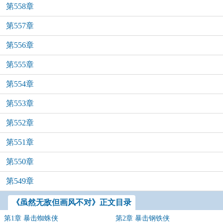
第558章
第557章
第556章
第555章
第554章
第553章
第552章
第551章
第550章
第549章
《虽然无敌但画风不对》正文目录
第1章 暴击蜘蛛侠
第2章 暴击钢铁侠