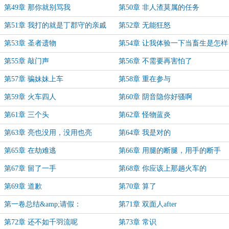
第49章 那你就别骂我
第50章 非人渣莫属的任务
第51章 我打的就是丁郡守的亲戚
第52章 无能狂怒
第53章 圣者遗物
第54章 让我体验一下当畜生是怎样
的感觉
第55章 敲门声
第56章 不需要再害怕了
第57章 骗妹妹上车
第58章 重在参与
第59章 火车四人
第60章 阴音隐你好骚啊
第61章 三个头
第62章 怪物蓝炎
第63章 亮也没用，没用也亮
第64章 我是对的
第65章 在劫难逃
第66章 用腿的断腿，用手的断手
第67章 留了一手
第68章 你应该上那趟火车的
第69章 道歉
第70章 算了
第一卷总结&amp;请假：
第71章 双面人after
第72章 还不如千羽流呢
第73章 常识