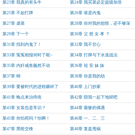
第23章 我真的有头牛
第24章 我买菜必定超级加倍
第25章 不如打牌
第26章 谁是内鬼
第27章 虐菜
第28章 你对我的怨恨，还不够深
第29章 下一个
第30章 父 慈 女 孝 ？
第31章 找到内鬼了！
第32章 我不甘心
第33章 冤冤相报何时了呢~
第34章 打牌与下水道战法
第35章 内奸咸鱼巍然不动
第36章 祖 安 妹 妹
第37章 呐
第38章 你是我的劫
第39章 要被时代的进程碾碎了
第40章 上门抄家
第41章 晚点来治痔疮
第42章 陪我一起下地狱吧
第43章 女装也是常识？
第44章 最惨的偶遇
第45章 你怕死吗？怕啊！
第46章 一、二、三
第47章 黑暗交锋
第48章 复盘甩锅