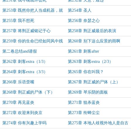
第251章 我今晚或许会死
第252章 天意，难违
第253章 既然你把人当成机器，就
第254章 圣人
休怪这些齿轮冷酷无情
第255章 我不想死
第256章 奈瑟之心
第257章 将荆正威铭记于心
第258章 荆正威最后的表演
第259章 你的生命已经如同风中残
第260章 别下这么应景的雨啊
烛
第二卷总结and请假
第261章 刺客after
第262章 刺客extra（1/3）
第263章 刺客extra（2/3）
第264章 刺客extra（3/3）
第265章 你在叫我？
第266章 乐语歪嘴
第267章 荆正威的尸体（上）
第268章 荆正威的尸体（下）
第269章 琴乐阴的面板
第270章 再见蓝炎
第271章 狙杀蓝炎
第272章 欢迎来到炎京
第273章 衔蝉尘尘
第274章 你有兴趣上学吗
第275章 本地人歧视外地人是自古