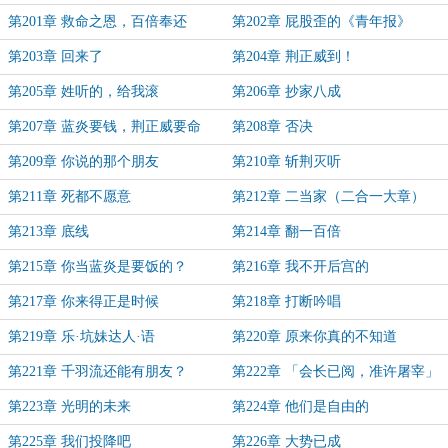
第201章 救命之恩，百倍奉还
第202章 屁股歪的《青年报》
第203章 回来了
第204章 荆正威到！
第205章 姓听的，给我滚
第206章 抄家八成
第207章 蓝炎要钱，荆正威要命
第208章 否决
第209章 你说的那个朋友
第210章 斩荆灭听
第211章 死都不愿意
第212章 二当家（二合一大章）
第213章 底线
第214章 翻一百倍
第215章 你当蓝炎是要饭的？
第216章 我不开后宫的
第217章 你来得正是时候
第218章 打断吟唱
第219章 乐·坑妹达人·语
第220章 原来你真的不知道
第221章 千羽流还能有朋友？
第222章 「会长已阅，准许屠宰」
第223章 光明的未来
第224章 他们是自由的
第225章 我们投降吧
第226章 大势已成