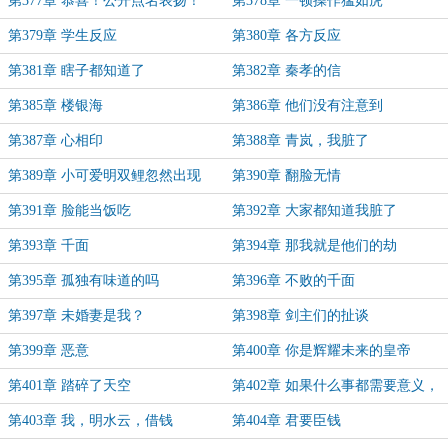
第377章 恭喜！公开点名表扬！
第378章 一顿操作猛如虎
第379章 学生反应
第380章 各方反应
第381章 瞎子都知道了
第382章 秦孝的信
第385章 楼银海
第386章 他们没有注意到
第387章 心相印
第388章 青岚，我脏了
第389章 小可爱明双鲤忽然出现
第390章 翻脸无情
第391章 脸能当饭吃
第392章 大家都知道我脏了
第393章 千面
第394章 那我就是他们的劫
第395章 孤独有味道的吗
第396章 不败的千面
第397章 未婚妻是我？
第398章 剑主们的扯谈
第399章 恶意
第400章 你是辉耀未来的皇帝
第401章 踏碎了天空
第402章 如果什么事都需要意义，
人会窒息的
第403章 我，明水云，借钱
第404章 君要臣钱