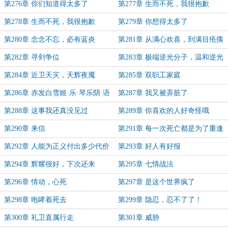
以来的传统
第276章 你们知道得太多了
第277章 生而不死，我很抱歉
（上）
第278章 生而不死，我很抱歉
第279章 你想得太多了
（下）
第280章 念念不忘，必有蓝炎
第281章 从满心欢喜，到满目疮痍
第282章 寻剑争位
第283章 极端逆光分子，温和逆光
分子
第284章 近卫天灾，天辉夜魇
第285章 双职工家庭
第286章 赤发白雪姬·乐·琴乐阴·语
第287章 我又被弄脏了
第288章 这事我还真没见过
第289章 你喜欢的人好奇怪哦
第290章 来信
第291章 每一次死亡都是为了重逢
第292章 人能为正义付出多少代价
第293章 好人有好报
第294章 辉耀很好，下次还来
第295章 七情战法
第296章 情动，心死
第297章 是这个世界疯了
第298章 咆哮着死去
第299章 隐忍，忍不了了！
第300章 礼卫直属行走
第301章 威胁