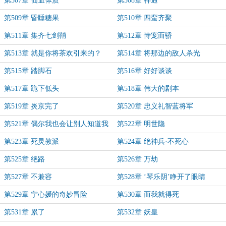
第507章 仙血体质
第508章 神通
第509章 昏睡糖果
第510章 四蛮齐聚
第511章 集齐七剑鞘
第512章 恃宠而骄
第513章 就是你将茶欢引来的？
第514章 将那边的敌人杀光
第515章 踏脚石
第516章 好好谈谈
第517章 跪下低头
第518章 伟大的剧本
第519章 炎京完了
第520章 忠义礼智蓝将军
第521章 偶尔我也会让别人知道我
第522章 明世隐
的下两步
第523章 死灵教派
第524章 绝神兵·不死心
第525章 绝路
第526章 万劫
第527章 不兼容
第528章 ‘琴乐阴’睁开了眼睛
第529章 宁心媛的奇妙冒险
第530章 而我就得死
第531章 累了
第532章 妖皇