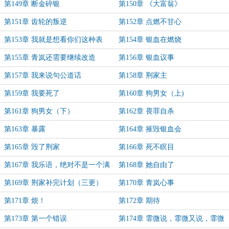
看？
第149章 断金碎银
第150章 《大富翁》
第151章 齿轮的叛逆
第152章 点燃不甘心
第153章 我就是想看你们这种表
第154章 银血在燃烧
情！
第155章 青岚还需要继续改造
第156章 银血议事
第157章 我来说句公道话
第158章 荆家主
第159章 我要死了
第160章 狗男女（上)
第161章 狗男女（下）
第162章 畏罪自杀
第163章 暴露
第164章 摧毁银血会
第165章 毁了荆家
第166章 死不瞑目
第167章 我乐语，绝对不是一个满
第168章 她自由了
肚子坏水的人渣！
第169章 荆家补完计划（三更）
第170章 青岚心事
第171章 烦！
第172章 期待
第173章 第一个错误
第174章 霏微说，霏微又说，霏微