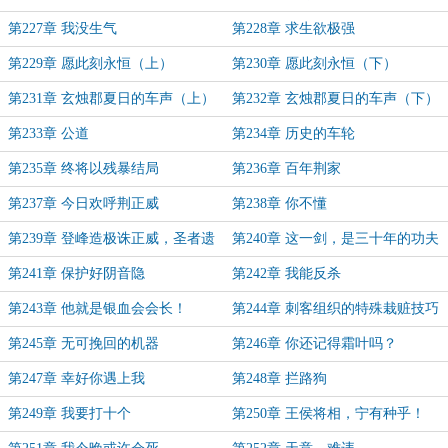
第227章 我没生气
第228章 求生欲极强
第229章 愿此刻永恒（上）
第230章 愿此刻永恒（下）
第231章 玄烛郡夏日的车声（上）
第232章 玄烛郡夏日的车声（下）
第233章 公道
第234章 历史的车轮
第235章 终将以残暴结局
第236章 百年荆家
第237章 今日欢呼荆正威
第238章 你不懂
第239章 登峰造极诛正威，圣者遗
第240章 这一剑，是三十年的功夫
物初显威
第241章 保护好阴音隐
第242章 我能反杀
第243章 他就是银血会会长！
第244章 刺客组织的特殊栽赃技巧
（3/3）
第245章 无可挽回的机器
第246章 你还记得霜叶吗？
第247章 幸好你遇上我
第248章 拦路狗
第249章 我要打十个
第250章 王侯将相，宁有种乎！