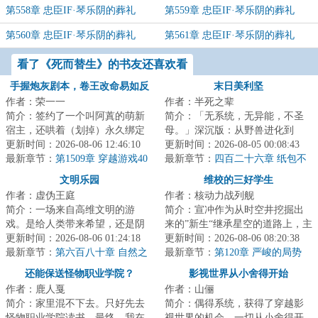
第558章 忠臣IF·琴乐阴的葬礼
第559章 忠臣IF·琴乐阴的葬礼
（一）
（二）
第560章 忠臣IF·琴乐阴的葬礼
第561章 忠臣IF·琴乐阴的葬礼
（三）
（完）
看了《死而替生》的书友还喜欢看
手握炮灰剧本，卷王改命易如反
末日美利坚
作者：荣一一
作者：半死之辈
掌
简介：签约了一个叫阿蒖的萌新
简介：「无系统，无异能，不圣
宿主，还哄着（划掉）永久绑定
母。」深沉版：从野兽进化到
了，很快发现表面乖巧老实的新
更新时间：2026-08-06 12:46:10
人，至少需要数万年时间。而从
更新时间：2026-08-05 00:08:43
宿主有两副面孔...
最新章节：
第1509章 穿越游戏40
人类退化成野兽，...
最新章节：
四百二十六章 纸包不
住火
文明乐园
维校的三好学生
作者：虚伪王庭
作者：核动力战列舰
简介：一场来自高维文明的游
简介：宣冲作为从时空井挖掘出
戏。是给人类带来希望，还是阴
来的”新生“继承星空的道路上，主
谋？面对即将熄灭的文明。是帮
更新时间：2026-08-06 01:24:18
打一个自信。功课能做得好，炮
更新时间：2026-08-06 08:20:38
助点燃火种，还是...
最新章节：
第六百八十章 自然之
火顶得住，...
最新章节：
第120章 严峻的局势
城（为白银盟主冰衫沐雪加更）
还能保送怪物职业学院？
影视世界从小舍得开始
（四合一）
作者：鹿人戛
作者：山俪
简介：家里混不下去。只好先去
简介：偶得系统，获得了穿越影
怪物职业学院读书。最终，我在
视世界的机会，一切从小舍得开