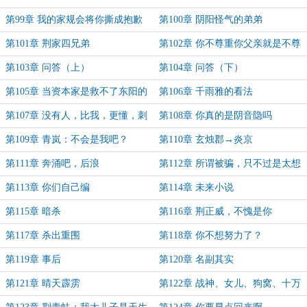
第99章 我的家规会将你撕成抱歉
第100章 阴阳怪气的弟弟
第101章 荆家四兄弟
第102章 你不尊重你父亲就是不尊
重我！
第103章 问答（上）
第104章 问答（下）
第105章 当资本家是救不了东阳的
第106章 千雨雅的看法
第107章 没有人，比我，更懂，刺
第108章 你真的是阴音隐吗
客
第109章 青岚：不会是我吧？
第110章 玄烛郡→炎京
第111章 奔涌吧，后浪
第112章 所谓被骗，只不过是太想
得到
第113章 你们自己编
第114章 未来小说
第115章 暗杀
第116章 荆正威，不愧是你
第117章 杀出重围
第118章 你不想努力了？
第119章 事后
第120章 名副其实
第121章 晴天霹雳
第122章 战神、女儿、狗窝、十万
将士