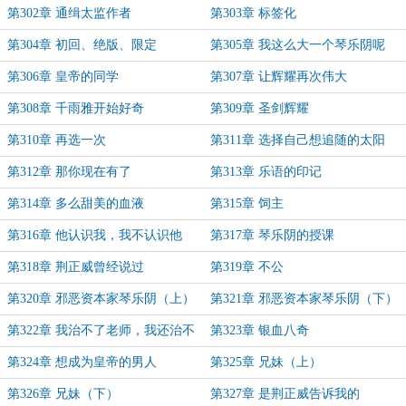
第302章 通缉太监作者
第303章 标签化
第304章 初回、绝版、限定
第305章 我这么大一个琴乐阴呢
第306章 皇帝的同学
第307章 让辉耀再次伟大
第308章 千雨雅开始好奇
第309章 圣剑辉耀
第310章 再选一次
第311章 选择自己想追随的太阳
第312章 那你现在有了
第313章 乐语的印记
第314章 多么甜美的血液
第315章 饲主
第316章 他认识我，我不认识他
第317章 琴乐阴的授课
第318章 荆正威曾经说过
第319章 不公
第320章 邪恶资本家琴乐阴（上）
第321章 邪恶资本家琴乐阴（下）
第322章 我治不了老师，我还治不
第323章 银血八奇
了你？
第324章 想成为皇帝的男人
第325章 兄妹（上）
第326章 兄妹（下）
第327章 是荆正威告诉我的