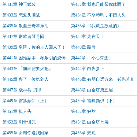
阴！
第431章 神下武装
第432章 我也只能帮你体面了
第433章 恋爱头脑战
第434章 不杀琴狗，不留人头
第435章 银血三奇琴乐阴
第436章 《我就是故意的》
第437章 影武者琴月阳
第438章 走在天上
第439章 皇院，你的主人回来了！
第440章 路牌
第441章 困难副本：琴乐阴的恐怖
第442章 「小心旁边」
皇院
第443章 「前面需要火把」
第444章 白夜参上
第445章 多了一位执剑人
第446章 有朋自远方来，必先苦其
心志
第447章 极神兵·刃甲
第448章 白金塔第五层
第449章 雷狐颜伊（上）
第450章 雷狐颜伊（下）
第451章 抢人头
第452章 好甜
第453章 刺骨诅咒
第454章 白金塔七层
第455章 谢谢你送我回家
第456章 规矩