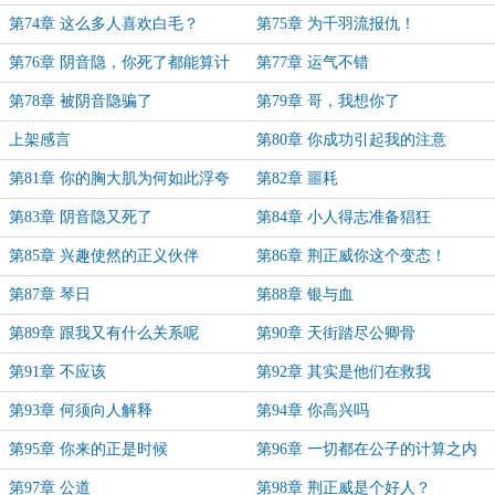
第74章 这么多人喜欢白毛？
第75章 为千羽流报仇！
第76章 阴音隐，你死了都能算计
第77章 运气不错
我！？
第78章 被阴音隐骗了
第79章 哥，我想你了
上架感言
第80章 你成功引起我的注意
第81章 你的胸大肌为何如此浮夸
第82章 噩耗
第83章 阴音隐又死了
第84章 小人得志准备猖狂
第85章 兴趣使然的正义伙伴
第86章 荆正威你这个变态！
第87章 琴日
第88章 银与血
第89章 跟我又有什么关系呢
第90章 天街踏尽公卿骨
第91章 不应该
第92章 其实是他们在救我
第93章 何须向人解释
第94章 你高兴吗
第95章 你来的正是时候
第96章 一切都在公子的计算之内
第97章 公道
第98章 荆正威是个好人？