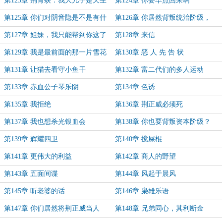
第123章 荆青蚨：我大儿子是天生
第124章 你要早点回来啊
的资本家
第125章 你们对阴音隐是不是有什
第126章 你居然背叛统治阶级，
么误解
CNM！
第127章 姐妹，我只能帮到你这了
第128章 来信
第129章 我是最前面的那一片雪花
第130章 恶 人 先 告 状
第131章 让猫去看守小鱼干
第132章 富二代们的多人运动
第133章 赤血公子琴乐阴
第134章 色诱
第135章 我拒绝
第136章 荆正威必须死
第137章 我也想杀光银血会
第138章 你也要背叛资本阶级？
第139章 辉耀四卫
第140章 搅屎棍
第141章 更伟大的利益
第142章 商人的野望
第143章 五面间谍
第144章 风起于晨风
第145章 听老婆的话
第146章 枭雄乐语
第147章 你们居然将荆正威当人
第148章 兄弟同心，其利断金