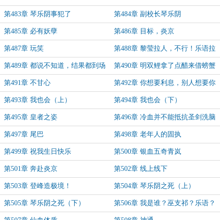
第483章 琴乐阴事犯了
第484章 副校长琴乐阴
第485章 必有妖孽
第486章 目标，炎京
第487章 玩笑
第488章 黎莹拉人，不行！乐语拉
人，行！
第489章 都说不知道，结果都到场
第490章 明双鲤拿了点醋来借螃蟹
第491章 不甘心
第492章 你想要利息，别人想要你
的本钱
第493章 我也会（上）
第494章 我也会（下）
第495章 皇者之姿
第496章 冷血并不能抵抗圣剑洗脑
第497章 尾巴
第498章 老年人的固执
第499章 祝我生日快乐
第500章 银血五奇青岚
第501章 奔赴炎京
第502章 线上线下
第503章 登峰造极境！
第504章 琴乐阴之死（上）
第505章 琴乐阴之死（下）
第506章 我是谁？巫支祁？乐语？