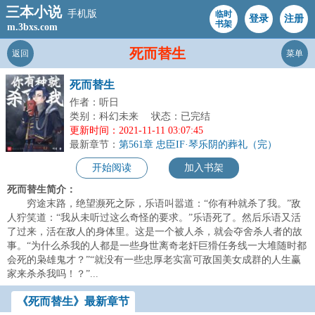
三本小说
手机版
临时
登录
注册
书架
m.3bxs.com
死而替生
返回
菜单
死而替生
作者：听日
类别：科幻未来
状态：已完结
更新时间：2021-11-11 03:07:45
最新章节：
第561章 忠臣IF·琴乐阴的葬礼（完）
开始阅读
加入书架
死而替生简介：
穷途末路，绝望濒死之际，乐语叫嚣道：“你有种就杀了我。”敌
人狞笑道：“我从未听过这么奇怪的要求。”乐语死了。然后乐语又活
了过来，活在敌人的身体里。这是一个被人杀，就会夺舍杀人者的故
事。“为什么杀我的人都是一些身世离奇老奸巨猾任务线一大堆随时都
会死的枭雄鬼才？”“就没有一些忠厚老实富可敌国美女成群的人生赢
家来杀杀我吗！？”...
《死而替生》最新章节