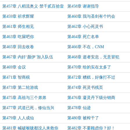
第457章 八稻流奥义·禁千贰百拾壹
第458章 谢谢指导
式
第459章 祈求辉耀
第460章 我与圣剑有个约会
第461章 师生相见
第462章 小心死灵书
第463章 吃屎吧你
第464章 死亡名单
第465章 回去收卷
第466章 不在，CNM
第467章 内奸‘颜伊’加入队伍
第468章 逝者安息，无意冒犯
第469章 会议
第470章 给的实在太多了
第471章 智商税
第472章 糟糕，好像打不过
第473章 第二轮游戏
第474章 死灵书残页
第475章 高祖与三个弟弟
第476章 凝灵丹下级分销商
第477章 武道已死，修仙当兴
第478章 仙迹
第479章 人人成仙
第480章 被榨干了
第481章 喊破喉咙都没人来救你
第482章 不要顾虑你？好！