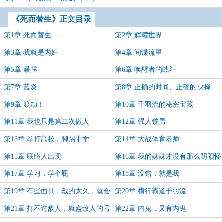
《死而替生》正文目录
第1章 死而替生
第2章 辉耀世界
第3章 我就是内奸
第4章 间谍流星
第5章 暴露
第6章 唤醒者的战斗
第7章 蓝炎
第8章 正确的时间、正确的抉择
第9章 渡劫！
第10章 千羽流的秘密宝藏
第11章 我也只是第二次做人
第12章 强人锁男
第13章 拳打高校，脚踢中学
第14章 大战体育老师
第15章 联络人出现
第16章 我的妹妹才没有那么阴阳怪
气
第17章 学习，学个屁
第18章 没错，就是我
第19章 有些面具，戴的太久，就会
第20章 横行霸道千羽流
变成限定皮肤
第21章 打不过敌人，就盗敌人的号
第22章 内鬼，又有内鬼