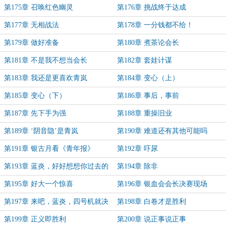
还说
第175章 召唤红色幽灵
第176章 挑战终于达成
第177章 无相战法
第178章 一分钱都不给！
第179章 做好准备
第180章 煮茶论会长
第181章 不是我不想当会长
第182章 套娃计谋
第183章 我还是更喜欢青岚
第184章 变心（上）
第185章 变心（下）
第186章 事后，事前
第187章 先下手为强
第188章 重操旧业
第189章 ‘阴音隐’是青岚
第190章 难道还有其他可能吗
第191章 银古月看《青年报》
第192章 吓尿
第193章 蓝炎，好好想想你过去的
第194章 除非
所作所为
第195章 好大一个惊喜
第196章 银血会会长决赛现场
第197章 来吧，蓝炎，四号机就决
第198章 白卷才是胜利
定是你了！
第199章 正义即胜利
第200章 说正事说正事