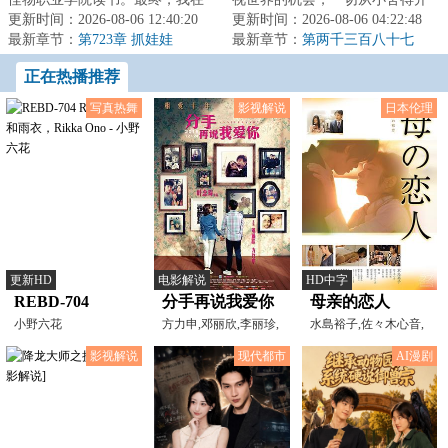
大家一声声天才的称赞中迷失了
更新时间：2026-08-06 12:40:20
始！（穿越以都市世界为主，比
更新时间：2026-08-06 04:22:48
自己，走上了不...
最新章节：
第723章 抓娃娃
如小舍得，咱们...
最新章节：
第两千三百八十七
章：两年变化，各自走向
正在热播推荐
写真热舞
影视解说
日本伦理
更新HD
电影解说
HD中字
REBD-704
分手再说我爱你
母亲的恋人
Rikka2 雨伞和雨
小野六花
[电影解说]
方力申,邓丽欣,李丽珍,
水島裕子,佐々木心音,
邵仲衡,张继聪,唐宁,
菅原昌規,鈴木智絵,日
衣，Rikka Ono -
影视解说
现代都市
AI漫剧
小野六花