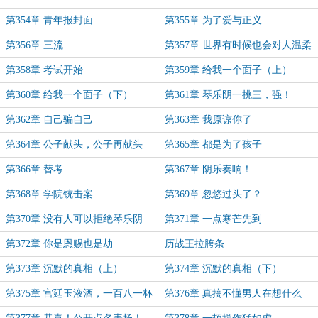
第354章 青年报封面
第355章 为了爱与正义
第356章 三流
第357章 世界有时候也会对人温柔
第358章 考试开始
第359章 给我一个面子（上）
第360章 给我一个面子（下）
第361章 琴乐阴一挑三，强！
第362章 自己骗自己
第363章 我原谅你了
第364章 公子献头，公子再献头
第365章 都是为了孩子
第366章 替考
第367章 阴乐奏响！
第368章 学院铳击案
第369章 忽悠过头了？
第370章 没有人可以拒绝琴乐阴
第371章 一点寒芒先到
第372章 你是恩赐也是劫
历战王拉胯条
第373章 沉默的真相（上）
第374章 沉默的真相（下）
第375章 宫廷玉液酒，一百八一杯
第376章 真搞不懂男人在想什么