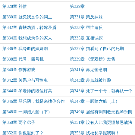
第328章 补偿
第329章
第330章 就凭我是你的饲主
第331章 策反妹妹
第332章 青蚨劝酒，转嫁矛盾
第333章 帮忙造反
第334章 我想成为你的家人
第335章 互相试探
第336章 我冷血的妹妹啊
第337章 猫看到了自己的死期
第338章 代号，四号机
第339章 《无双榜》发售
第340章 作弊游戏
第341章 再见奎念弱
第342章 关系户与可怜虫
第343章 差点就被打脸
第344章 琴老师的段位好高
第345章 死了一个哥，就再认一个
第346章 琴乐阴，我是来找你合作
第347章 一脚踏六船（上）
的
第348章 一脚踏六船（下）
第349章 居然有剑鞘敢无视琴乐阴
第350章 两个弟子
第351章 没有人比我更懂禁忌战法
第352章 你也迟到了？
第353章 找校长举报我啊！