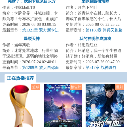
摊牌了，我的卡组来自东方
星际超级植培师
可无
作者：作家kbdLT0
作者：月光下的叶
简介：卡牌异界，斗域碰撞，卡
简介：苏青从小在孤儿院长大，
师为尊！哥布林扩展包；血族扩
养成了自卑敏感的个性，长大后
展包；巨龙扩展包.......而穿越来
更新时间：2026-08-08 03:00:15
面对职场的尔虞我诈极不适应，
更新时间：2026-08-06 22:23:22
此的陆承身...
最新章节：
第1321章 双方新卡进
最终精神崩溃得...
最新章节：
第1160章 佣兵又跑路
场（二）
了
爆裂天神
我的神明养成游戏
作者：当年离歌
作者：相思洗红豆
简介：迷雾笼罩地球，行星生物
简介：坏消息，我一个学生被迫
于深处涌现。孱弱的地球文明终
结了婚！好消息，新娘身材巨
于暴露于亿万种族目光之下。未
更新时间：2026-07-24 02:48:01
好！坏消息，我老婆不允许我去
更新时间：2026-07-26 00:47:09
来一百年，原本...
最新章节：
第1209章 族灭自你而
夜店酒吧KTV！好...
最新章节：
第317章 战神峡谷
始，历史自你皆无。何憾之有？
正在热播推荐
篮球
预告片
漫剧