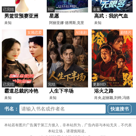
已完结
HD
全集
男篮世预赛亚洲
星愿
高武：我的气血
赛区 约旦VS伊
未知
阿丽亚娜·德博斯,克里
无限多
未知
斯·派恩,艾伦·图代
拉克20260706
女频恋爱
AI漫剧
剧情片
已完结
完结
更新HD
霸道总裁的冷艳
人生下半场
浴火之路
娇妻
未知
未知
肖央,赵丽颖,刘烨,冯德
伦,潘斌龙,王迅,陈明
书名：
本站若有图片广告属于第三方接入，非本站所为，广告内容与本站无关，不代表
本站立场，请谨慎阅读。