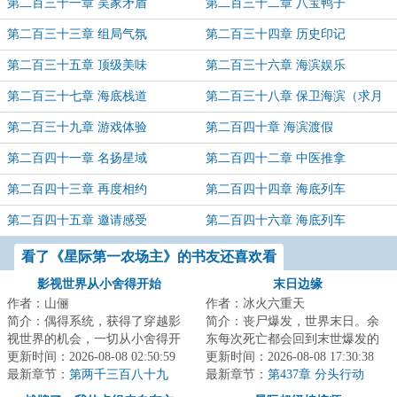
第二百三十一章 吴家矛盾
第二百三十二章 八宝鸭子
第二百三十三章 组局气氛
第二百三十四章 历史印记
第二百三十五章 顶级美味
第二百三十六章 海滨娱乐
第二百三十七章 海底栈道
第二百三十八章 保卫海滨（求月
票）
第二百三十九章 游戏体验
第二百四十章 海滨渡假
第二百四十一章 名扬星域
第二百四十二章 中医推拿
第二百四十三章 再度相约
第二百四十四章 海底列车
第二百四十五章 邀请感受
第二百四十六章 海底列车
看了《星际第一农场主》的书友还喜欢看
影视世界从小舍得开始
末日边缘
作者：山俪
作者：冰火六重天
简介：偶得系统，获得了穿越影
简介：丧尸爆发，世界末日。余
视世界的机会，一切从小舍得开
东每次死亡都会回到末世爆发的
始！（穿越以都市世界为主，比
更新时间：2026-08-08 02:50:59
前一周。一个学生，一周时间。
更新时间：2026-08-08 17:30:38
如小舍得，咱们...
最新章节：
第两千三百八十九
他能改变什么？...
最新章节：
第437章 分头行动
章：林妙妙被开除，防人之心不