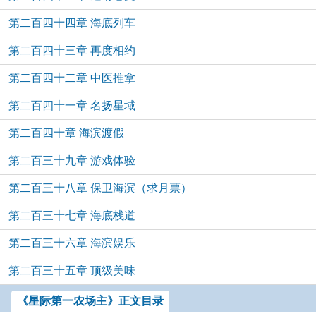
第二百四十四章 海底列车
第二百四十三章 再度相约
第二百四十二章 中医推拿
第二百四十一章 名扬星域
第二百四十章 海滨渡假
第二百三十九章 游戏体验
第二百三十八章 保卫海滨（求月票）
第二百三十七章 海底栈道
第二百三十六章 海滨娱乐
第二百三十五章 顶级美味
《星际第一农场主》正文目录