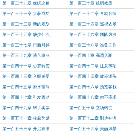
第一百二十九章 丝绸之路
第一百三十章 丝绸效应
第一百三十一章 大获成功
第一百三十二章 各就各位
第一百三十三章 新的规划
第一百三十四章 巡视农场
第一百三十五章 缺少什么
第一百三十六章 团队风波
第一百三十七章 日新月异
第一百三十八章 准备工作
第一百三十九章 演艺事业
第一百四十章 高适入职
第一百四十一章 心态转变
第一百四十二章 注意事项
第一百四十三章 入职感受
第一百四十四章 故事源头
第一百四十五章 游水帘洞
第一百四十六章 预览客栈
第一百四十七章 引发轰动
第一百四十八章 供不应求
第一百四十九章 转手卖票
第一百五十章 立场转变
第一百五十一章 收获奖励
第一百五十二章 到达神洲
第一百五十三章 开启直播
第一百五十四章 美丽风景