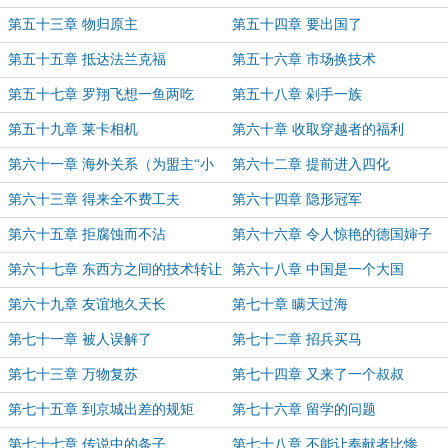
第五十三章 物归原主
第五十四章 要出国了
第五十五章 抵达法兰克福
第五十六章 市场换技术
第五十七章 罗翔飞想一鱼两吃
第五十八章 剁手一族
第五十九章 莱卡相机
第六十章 收取穿越者的福利
第六十一章 海外关系（为盟主“小
第六十二章 提前进入四化
小一边民”加更）
第六十三章 得来全不费工夫
第六十四章 隐形冠军
第六十五章 拒腐蚀而不沾
第六十六章 令人惊艳的德国婶子
第六十七章 东西方之间的技术转让
第六十八章 中国是一个大国
第六十九章 友谊地久天长
第七十章 瞒天过海
第七十一章 被人误解了
第七十二章 招兵买马
第七十三章 万物复苏
第七十四章 又来了一个叔叔
第七十五章 到京城出差的规矩
第七十六章 留学的问题
第七十七章 传说中的条子
第七十八章 不能让奉献者比惨