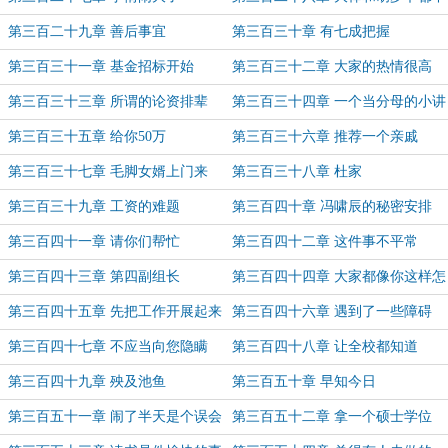
能少
第三百二十九章 善后事宜
第三百三十章 有七成把握
第三百三十一章 基金招标开始
第三百三十二章 大家的热情很高
第三百三十三章 所谓的论资排辈
第三百三十四章 一个当分母的小讲
师
第三百三十五章 给你50万
第三百三十六章 推荐一个亲戚
第三百三十七章 毛脚女婿上门来
第三百三十八章 杜家
第三百三十九章 工资的难题
第三百四十章 冯啸辰的秘密安排
第三百四十一章 请你们帮忙
第三百四十二章 这件事不平常
第三百四十三章 第四副组长
第三百四十四章 大家都像你这样怎
么办
第三百四十五章 先把工作开展起来
第三百四十六章 遇到了一些障碍
第三百四十七章 不应当向您隐瞒
第三百四十八章 让全校都知道
第三百四十九章 殃及池鱼
第三百五十章 早知今日
第三百五十一章 闹了半天是个误会
第三百五十二章 拿一个硕士学位