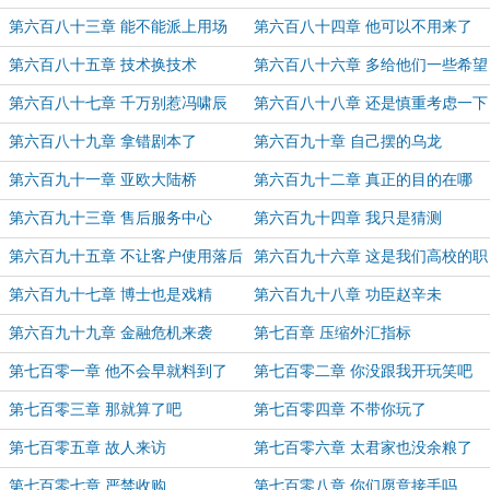
威
第六百八十三章 能不能派上用场
第六百八十四章 他可以不用来了
第六百八十五章 技术换技术
第六百八十六章 多给他们一些希望
第六百八十七章 千万别惹冯啸辰
第六百八十八章 还是慎重考虑一下
为好
第六百八十九章 拿错剧本了
第六百九十章 自己摆的乌龙
第六百九十一章 亚欧大陆桥
第六百九十二章 真正的目的在哪
第六百九十三章 售后服务中心
第六百九十四章 我只是猜测
第六百九十五章 不让客户使用落后
第六百九十六章 这是我们高校的职
工艺
责
第六百九十七章 博士也是戏精
第六百九十八章 功臣赵辛未
第六百九十九章 金融危机来袭
第七百章 压缩外汇指标
第七百零一章 他不会早就料到了
第七百零二章 你没跟我开玩笑吧
吧？
第七百零三章 那就算了吧
第七百零四章 不带你玩了
第七百零五章 故人来访
第七百零六章 太君家也没余粮了
第七百零七章 严禁收购
第七百零八章 你们愿意接手吗