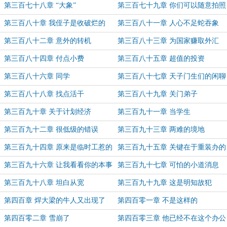
第三百七十八章 “大象”
第三百七十九章 你们可以随意拍照
第三百八十章 我侄子是收破烂的
第三百八十一章 人心不足蛇吞象
第三百八十二章 意外的转机
第三百八十三章 为国家赚取外汇
第三百八十四章 付点小费
第三百八十五章 超值的投资
第三百八十六章 同学
第三百八十七章 天子门生们的闲聊
第三百八十八章 找点活干
第三百八十九章 关门弟子
第三百九十章 关于计划经济
第三百九十一章 当学生
第三百九十二章 很低级的错误
第三百九十三章 两难的境地
第三百九十四章 原来是临时工惹的
第三百九十五章 关键在于重装办的
祸
态度
第三百九十六章 让我看看你的本事
第三百九十七章 可怕的小道消息
第三百九十八章 坦白从宽
第三百九十九章 这是明知故犯
第四百章 焊大梁的牛人又出现了
第四百零一章 不是这样的
第四百零二章 雪崩了
第四百零三章 他已经不在这个办公