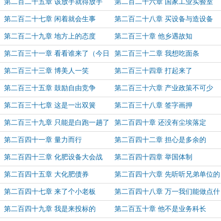
第二百二十五章 该放手就得放手
第二百二十六章 国家工业实验室
第二百二十七章 闲着就会生事
第二百二十八章 买设备与造设备
第二百二十九章 地方上的态度
第二百三十章 他乡遇故知
第二百三十一章 看看谁来了（今日
第二百三十二章 我想吃面条
四更虐狗）
第二百三十三章 博美人一笑
第二百三十四章 打起来了
第二百三十五章 鼓励自由竞争
第二百三十六章 产业政策不可少
第二百三十七章 这是一出双簧
第二百三十八章 签字画押
第二百三十九章 只能是白跑一趟了
第二百四十章 还没有尘埃落定
第二百四十一章 量力而行
第二百四十二章 担心是多余的
第二百四十三章 化肥设备大会战
第二百四十四章 举国体制
第二百四十五章 大化肥债券
第二百四十六章 先听听兄弟单位的
意思
第二百四十七章 来了个小老板
第二百四十八章 万一我们能做点什
么呢
第二百四十九章 我是来投标的
第二百五十章 他不是业务科长