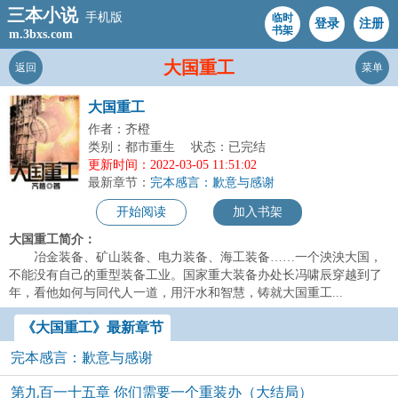
三本小说
手机版
临时
登录
注册
书架
m.3bxs.com
大国重工
返回
菜单
大国重工
作者：齐橙
类别：都市重生
状态：已完结
更新时间：2022-03-05 11:51:02
最新章节：
完本感言：歉意与感谢
开始阅读
加入书架
大国重工简介：
冶金装备、矿山装备、电力装备、海工装备……一个泱泱大国，
不能没有自己的重型装备工业。国家重大装备办处长冯啸辰穿越到了
年，看他如何与同代人一道，用汗水和智慧，铸就大国重工...
《大国重工》最新章节
完本感言：歉意与感谢
第九百一十五章 你们需要一个重装办（大结局）