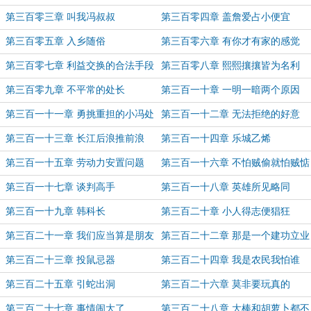
第三百零三章 叫我冯叔叔
第三百零四章 盖詹爱占小便宜
第三百零五章 入乡随俗
第三百零六章 有你才有家的感觉
第三百零七章 利益交换的合法手段
第三百零八章 熙熙攘攘皆为名利
第三百零九章 不平常的处长
第三百一十章 一明一暗两个原因
第三百一十一章 勇挑重担的小冯处
第三百一十二章 无法拒绝的好意
长
第三百一十三章 长江后浪推前浪
第三百一十四章 乐城乙烯
第三百一十五章 劳动力安置问题
第三百一十六章 不怕贼偷就怕贼惦
记
第三百一十七章 谈判高手
第三百一十八章 英雄所见略同
第三百一十九章 韩科长
第三百二十章 小人得志便猖狂
第三百二十一章 我们应当算是朋友
第三百二十二章 那是一个建功立业
吧
的好地方
第三百二十三章 投鼠忌器
第三百二十四章 我是农民我怕谁
第三百二十五章 引蛇出洞
第三百二十六章 莫非要玩真的
第三百二十七章 事情闹大了
第三百二十八章 大棒和胡萝卜都不