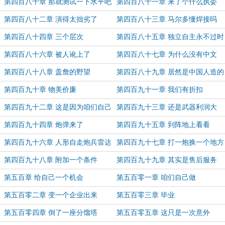
公司
的
第四百八十章 那就测试一下水平吧
第四百八十一章 来了个什么执委
第四百八十二章 演得太拙劣了
第四百八十三章 马尔多懂焊接吗
第四百八十四章 三个层次
第四百八十五章 独立自主永不过时
第四百八十六章 被人讹上了
第四百八十七章 为什么没有中文
第四百八十八章 盖詹的野望
第四百八十九章 居然是中国人造的
第四百九十章 物美价廉
第四百九十一章 我们有折扣
第四百九十二章 这是因为咱们自己
第四百九十三章 还是武器利润大
会造
第四百九十四章 炮弹来了
第四百九十五章 到阵地上看看
第四百九十六章 人形自走炮兵雷达
第四百九十七章 打一炮换一个地方
第四百九十八章 附加一个条件
第四百九十九章 其实是售后服务
第五百章 给自己一个机会
第五百零一章 咱们自己做
第五百零二章 变一个企业出来
第五百零三章 毕业
第五百零四章 倒了一座分馏塔
第五百零五章 这只是一次意外