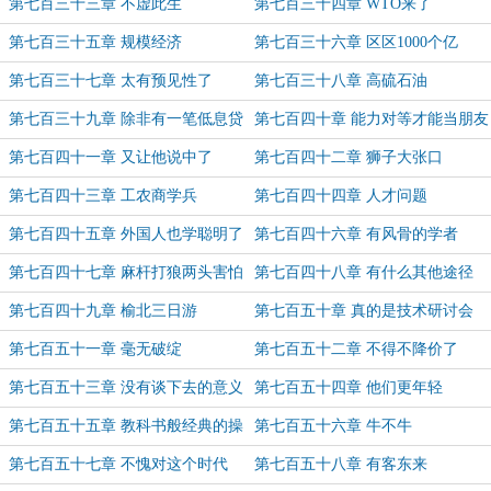
第七百三十三章 不虚此生
第七百三十四章 WTO来了
第七百三十五章 规模经济
第七百三十六章 区区1000个亿
第七百三十七章 太有预见性了
第七百三十八章 高硫石油
第七百三十九章 除非有一笔低息贷
第七百四十章 能力对等才能当朋友
款
第七百四十一章 又让他说中了
第七百四十二章 狮子大张口
第七百四十三章 工农商学兵
第七百四十四章 人才问题
第七百四十五章 外国人也学聪明了
第七百四十六章 有风骨的学者
第七百四十七章 麻杆打狼两头害怕
第七百四十八章 有什么其他途径
第七百四十九章 榆北三日游
第七百五十章 真的是技术研讨会
第七百五十一章 毫无破绽
第七百五十二章 不得不降价了
第七百五十三章 没有谈下去的意义
第七百五十四章 他们更年轻
第七百五十五章 教科书般经典的操
第七百五十六章 牛不牛
作
第七百五十七章 不愧对这个时代
第七百五十八章 有客东来