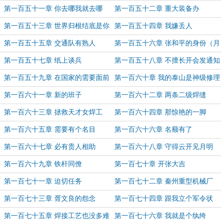
第一百五十一章 你去哪我就去哪
第一百五十二章 重大装备办
第一百五十三章 世界归根结底是你
第一百五十四章 我嫌丢人
们的
第一百五十五章 交通队有熟人
第一百五十六章 张和平的身份（月
底加更求票）
第一百五十七章 纸上谈兵
第一百五十八章 不擅长开会发通知
第一百五十九章 在国家的需要面前
第一百六十章 我的泰山是神级修理
（庆祝均订突破5000，加更）
工
第一百六十一章 新的班子
第一百六十二章 两条二级焊缝
第一百六十三章 拯救天才女焊工
第一百六十四章 那惊艳的一脚
第一百六十五章 需要有个名目
第一百六十六章 名额有了
第一百六十七章 必有贵人相助
第一百六十八章 守得云开见月明
第一百六十九章 铁杆同僚
第一百七十章 开张大吉
第一百七十一章 迫切任务
第一百七十二章 秦州重型机械厂
第一百七十三章 胥文良的怨念
第一百七十四章 跟我立个军令状
第一百七十五章 焊接工艺也没多难
第一百七十六章 我就是个纨绔