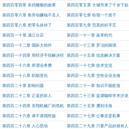
室了
第四百零四章 杀鸡儆猴的效果
第四百零五章 大城市来了个乡下姑
娘
第四百零六章 靠劳动赚钱不丢人
第四百零七章 给我一个面子
第四百零八章 把零头抹掉了
第四百零九章 范英的好手艺
第四百一十章 浦江分店
第四百一十一章 改革时代
第四百一十二章 国际大协作
第四百一十三章 罗冶的困境
第四百一十四章 用经济手段解决经
第四百一十五章 信息解决方案
济问题
第四百一十六章 所谓业务费
第四百一十七章 技术交流
第四百一十八章 职能变化
第四百一十九章 交给企业去做
第四百二十章 影响问题
第四百二十一章 知识不能贬值
第四百二十二章 正直的坏人
第四百二十三章 蓝调咖啡学术沙龙
第四百二十四章 东翔机械厂的危机
第四百二十五章 遭到冷落
第四百二十六章 请不请我吃饭
第四百二十七章 公事还是私事
第四百二十八章 人心思动
第四百二十九章 只要产品好就有人