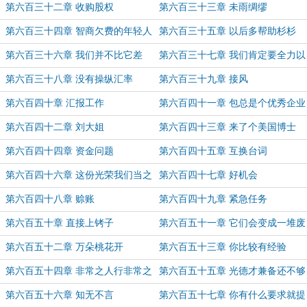
第六百三十二章 收购股权
第六百三十三章 未雨绸缪
第六百三十四章 智商欠费的年轻人
第六百三十五章 以后多帮助杉杉
第六百三十六章 我们并不比它差
第六百三十七章 我们肯定要全力以
赴
第六百三十八章 没有操纵汇率
第六百三十九章 接风
第六百四十章 汇报工作
第六百四十一章 包总是个优秀企业
家
第六百四十二章 刘大姐
第六百四十三章 来了个美国博士
第六百四十四章 资金问题
第六百四十五章 互换台词
第六百四十六章 这份光荣我们当之
第六百四十七章 好机会
无愧
第六百四十八章 赊账
第六百四十九章 紧急任务
第六百五十章 直接上铐子
第六百五十一章 它们会变成一堆废
铁
第六百五十二章 万朵桃花开
第六百五十三章 你比较有经验
第六百五十四章 非常之人行非常之
第六百五十五章 光德才兼备还不够
事
第六百五十六章 知无不言
第六百五十七章 你有什么要求就提