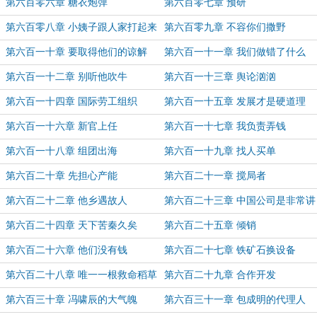
第六百零六章 糖衣炮弹
第六百零七章 预研
第六百零八章 小姨子跟人家打起来
第六百零九章 不容你们撒野
了
第六百一十章 要取得他们的谅解
第六百一十一章 我们做错了什么
第六百一十二章 别听他吹牛
第六百一十三章 舆论汹汹
第六百一十四章 国际劳工组织
第六百一十五章 发展才是硬道理
第六百一十六章 新官上任
第六百一十七章 我负责弄钱
第六百一十八章 组团出海
第六百一十九章 找人买单
第六百二十章 先担心产能
第六百二十一章 搅局者
第六百二十二章 他乡遇故人
第六百二十三章 中国公司是非常讲
究诚信的
第六百二十四章 天下苦秦久矣
第六百二十五章 倾销
第六百二十六章 他们没有钱
第六百二十七章 铁矿石换设备
第六百二十八章 唯一一根救命稻草
第六百二十九章 合作开发
第六百三十章 冯啸辰的大气魄
第六百三十一章 包成明的代理人