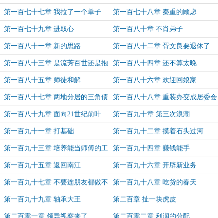
第一百七十七章 我拉了一个单子
第一百七十八章 秦重的顾虑
第一百七十九章 进取心
第一百八十章 不肖弟子
第一百八十一章 新的思路
第一百八十二章 胥文良要退休了
第一百八十三章 是流芳百世还是抱
第一百八十四章 还不算太晚
憾终生
第一百八十五章 师徒和解
第一百八十六章 欢迎回娘家
第一百八十七章 两地分居的三角债
第一百八十八章 重装办变成居委会
第一百八十九章 面向21世纪前叶
第一百九十章 第三次浪潮
第一百九十一章 打基础
第一百九十二章 摸着石头过河
第一百九十三章 培养能当师傅的工
第一百九十四章 赚钱能手
人
第一百九十五章 返回南江
第一百九十六章 开辟新业务
第一百九十七章 不要连朋友都做不
第一百九十八章 吃货的春天
成
第一百九十九章 轴承大王
第二百章 扯一块虎皮
第二百零一章 领导视察来了
第二百零二章 利润的分配