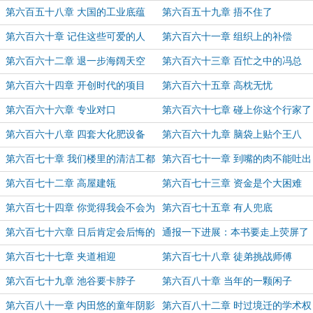
吧
第六百五十八章 大国的工业底蕴
第六百五十九章 捂不住了
第六百六十章 记住这些可爱的人
第六百六十一章 组织上的补偿
第六百六十二章 退一步海阔天空
第六百六十三章 百忙之中的冯总
第六百六十四章 开创时代的项目
第六百六十五章 高枕无忧
第六百六十六章 专业对口
第六百六十七章 碰上你这个行家了
第六百六十八章 四套大化肥设备
第六百六十九章 脑袋上贴个王八
第六百七十章 我们楼里的清洁工都
第六百七十一章 到嘴的肉不能吐出
懂
来
第六百七十二章 高屋建瓴
第六百七十三章 资金是个大困难
第六百七十四章 你觉得我会不会为
第六百七十五章 有人兜底
难呢
第六百七十六章 日后肯定会后悔的
通报一下进展：本书要走上荧屏了
第六百七十七章 夹道相迎
第六百七十八章 徒弟挑战师傅
第六百七十九章 池谷要卡脖子
第六百八十章 当年的一颗闲子
第六百八十一章 内田悠的童年阴影
第六百八十二章 时过境迁的学术权