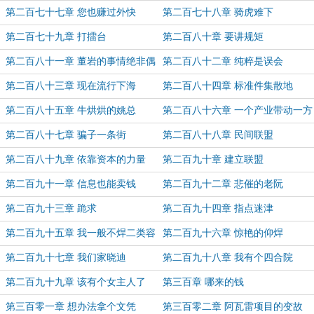
第二百七十七章 您也赚过外快
第二百七十八章 骑虎难下
第二百七十九章 打擂台
第二百八十章 要讲规矩
第二百八十一章 董岩的事情绝非偶
第二百八十二章 纯粹是误会
然
第二百八十三章 现在流行下海
第二百八十四章 标准件集散地
第二百八十五章 牛烘烘的姚总
第二百八十六章 一个产业带动一方
经济
第二百八十七章 骗子一条街
第二百八十八章 民间联盟
第二百八十九章 依靠资本的力量
第二百九十章 建立联盟
第二百九十一章 信息也能卖钱
第二百九十二章 悲催的老阮
第二百九十三章 跪求
第二百九十四章 指点迷津
第二百九十五章 我一般不焊二类容
第二百九十六章 惊艳的仰焊
器
第二百九十七章 我们家晓迪
第二百九十八章 我有个四合院
第二百九十九章 该有个女主人了
第三百章 哪来的钱
第三百零一章 想办法拿个文凭
第三百零二章 阿瓦雷项目的变故