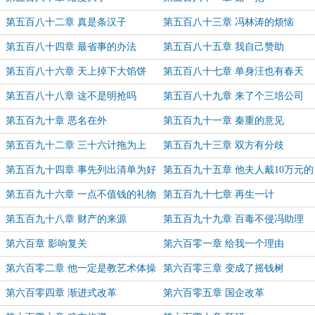
第五百八十二章 真是条汉子
第五百八十三章 冯林涛的烦恼
第五百八十四章 最省事的办法
第五百八十五章 我自己赞助
第五百八十六章 天上掉下大馅饼
第五百八十七章 单身汪也有春天
第五百八十八章 这不是明抢吗
第五百八十九章 来了个三培公司
第五百九十章 恶名在外
第五百九十一章 秦重的意见
第五百九十二章 三十六计拖为上
第五百九十三章 双方有分歧
第五百九十四章 事先列出清单为好
第五百九十五章 他夫人戴10万元的
钻戒
第五百九十六章 一点不值钱的礼物
第五百九十七章 再生一计
第五百九十八章 财产的来源
第五百九十九章 百毒不侵冯助理
第六百章 影响复关
第六百零一章 给我一个理由
第六百零二章 他一定是教艺术体操
第六百零三章 变成了摇钱树
的
第六百零四章 渐进式改革
第六百零五章 国企改革