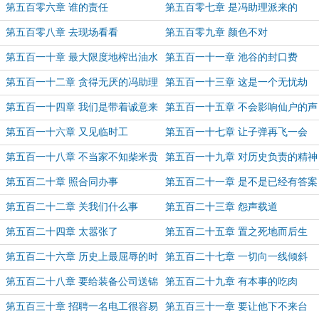
第五百零六章 谁的责任
第五百零七章 是冯助理派来的
第五百零八章 去现场看看
第五百零九章 颜色不对
第五百一十章 最大限度地榨出油水
第五百一十一章 池谷的封口费
第五百一十二章 贪得无厌的冯助理
第五百一十三章 这是一个无忧劫
第五百一十四章 我们是带着诚意来
第五百一十五章 不会影响仙户的声
的
誉
第五百一十六章 又见临时工
第五百一十七章 让子弹再飞一会
第五百一十八章 不当家不知柴米贵
第五百一十九章 对历史负责的精神
第五百二十章 照合同办事
第五百二十一章 是不是已经有答案
了
第五百二十二章 关我们什么事
第五百二十三章 怨声载道
第五百二十四章 太嚣张了
第五百二十五章 置之死地而后生
第五百二十六章 历史上最屈辱的时
第五百二十七章 一切向一线倾斜
期
第五百二十八章 要给装备公司送锦
第五百二十九章 有本事的吃肉
旗
第五百三十章 招聘一名电工很容易
第五百三十一章 要让他下不来台