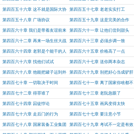
第四百五十六章 这不就是国际大协
第四百五十七章 老老实实打工
作吗
第四百五十八章 广场协议
第四百五十九章 这是完美的合作
第四百六十章 我们是带着友谊前来
第四百六十一章 让他们尝到甜头
的
第四百六十二章 再来一场生丝大战
第四百六十三章 必须步调一致
第四百六十四章 老郭是个能干的人
第四百六十五章 价格高了一点
第四百六十六章 找他们试试
第四百六十七章 送你两本杂志
第四百六十八章 他能把罐子运到外
第四百六十九章 别把好心当成驴肝
国去？
肺
第四百七十章 一切取决于时间
第四百七十一章 离了国家你啥都不
是
第四百七十二章 得罪谁了
第四百七十三章 老阮急眼了
第四百七十四章 囚徒悖论
第四百七十五章 画风变得太快
第四百七十六章 走后门的行为
第四百七十七章 要注意小节
第四百七十八章 国家装备工业集团
第四百七十九章 考试不一定是有效