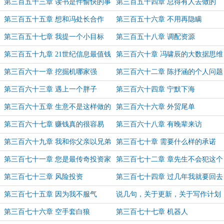
第三百五十三章 读书是件愉快的事
第三百五十四章 总得有人去做的
情
第三百五十五章 想和冯处长合作
第三百五十六章 不用再隐瞒
第三百五十七章 我提一个小目标
第三百五十八章 调配资源
第三百五十九章 21世纪信息最值钱
第三百六十章 冯啸辰的大数据思维
第三百六十一章 挖掘机哪家强
第三百六十二章 陈抒涵的个人问题
第三百六十三章 遇上一个胖子
第三百六十四章 宁默下海
第三百六十五章 生意不是这样做的
第三百六十六章 外贸尾单
第三百六十七章 赚钱真的很容易
第三百六十八章 有晚辈来访
第三百六十九章 我和你父亲以兄弟
第三百七十章 需要什么样的承诺
相称
第三百七十一章 您是最传奇投资家
第三百七十二章 章先生不会犯这个
错
第三百七十三章 风险投资
第三百七十四章 过几年我就要回去
的
第三百七十五章 因为我不服气
说几句，关于更新，关于写作计划
第三百七十六章 空手套白狼
第三百七十七章 机器人