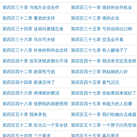
掏钱
第四百三十章 与地方企业合作
第四百三十一章 很好的合作机会
第四百三十二章 董老的支持
第四百三十三章 谁的企业
第四百三十四章 这就叫废寝忘食
第四百三十五章 亏你说得出口哟
第四百三十六章 马尔可夫链
第四百三十七章 交流会开幕
第四百三十八章 外来的和尚会念经
第四百三十九章 有人砸场子了
第四百四十章 连车床铣床都分不清
第四百四十一章 我没有否定高老师
的观点
第四百四十二章 政策性亏损
第四百四十三章 韩姑娘的八卦
第四百四十四章 新液压垮了
第四百四十五章 暮气沉沉
第四百四十六章 师傅家的窘况
第四百四十七章 你如果回来就好了
第四百四十八章 借胖纸的肩膀用用
第四百四十九章 有能力的人在哪
第四百五十章 我来承包
第四百五十一章 我们给她出点难题
第四百五十二章 应当立一个军令状
第四百五十三章 一个胖子闪亮登场
第四百五十四章 三个要求
第四百五十五章 幕后黑手