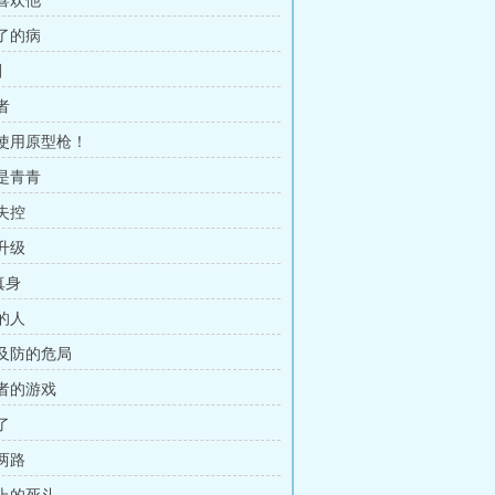
不喜欢他
不了的病
划
者
限使用原型枪！
令是青青
卒失控
能升级
真身
失的人
不及防的危局
敢者的游戏
了
分两路