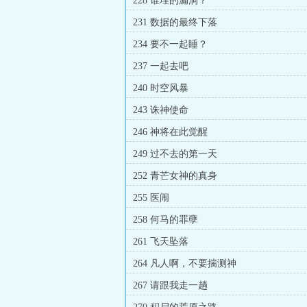
228 谁埋的漏洞？
231 数据的最终下落
234 要不一起睡？
237 一起去吧
240 时空风暴
243 诛神使命
246 神将在此觉醒
249 过不去的第一天
252 青芒女神的真身
255 医闹
258 何马的罪孽
261 飞天坠落
264 凡人啊，不要揣测神
267 请跟我走一趟