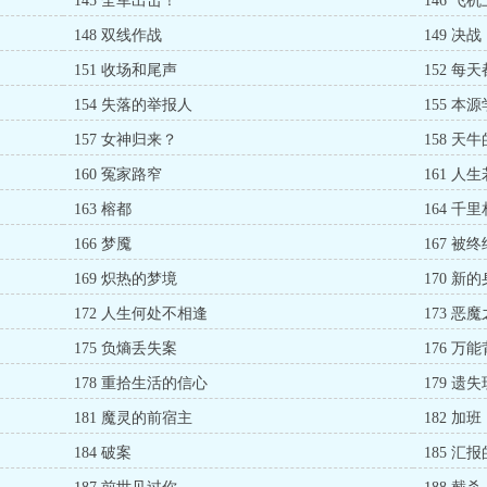
145 全军出击！
146 飞
148 双线作战
149 决战
151 收场和尾声
152 每
154 失落的举报人
155 本
157 女神归来？
158 天
160 冤家路窄
161 人
163 榕都
164 千
166 梦魇
167 被
169 炽热的梦境
170 新
172 人生何处不相逢
173 恶
175 负熵丢失案
176 万
178 重拾生活的信心
179 遗
181 魔灵的前宿主
182 加班
184 破案
185 汇