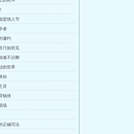
机上的死斗
！
天都是情人节
源学者
牛的邀约
生若只如初见
里相逢不识卿
终结的世界
的身份
魔之灵
能背锅侠
失现场
报的正确写法