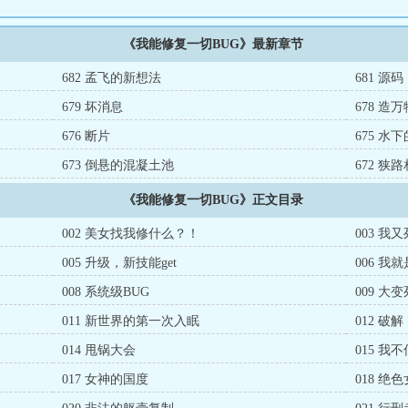
《我能修复一切BUG》最新章节
682 孟飞的新想法
681 源码
679 坏消息
678 造
676 断片
675 水
673 倒悬的混凝土池
672 狭
《我能修复一切BUG》正文目录
002 美女找我修什么？！
003 我
005 升级，新技能get
006 我
008 系统级BUG
009 大
011 新世界的第一次入眠
012 
014 甩锅大会
015 我
017 女神的国度
018 绝