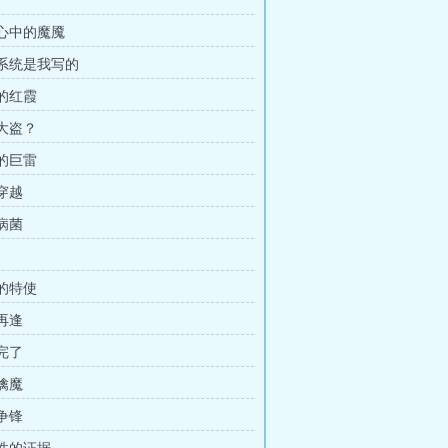
面心中的魔魇
的系统是我写的
去的红霞
国大盗？
手的巨雷
亡穿越
能病菌
统的特使
外再逢
们完了
网擒魔
海争锋