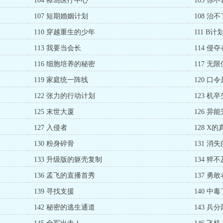
104 樟岛医疗中心
105 你
107 短期婚姻计划
108 治
110 穿越重生的少年
111 B计
113 我要当会长
114 侵夺
116 细胞培养的秘密
117 无
119 家庭统一阵线
120 口
122 张力的行动计划
123 机
125 末世大厦
126 异
127 入侵者
128 X的
130 粉身碎骨
131 消
133 升级版的躯壳复制
134 猝
136 孟飞的直播首秀
137 勇
139 寻找支援
140 中毒
142 秘密的逃生通道
143 兵