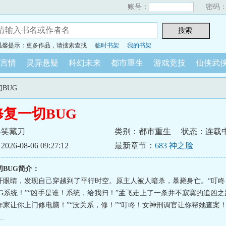
账号：
密码
温馨提示：更多作品，请搜索查找
临时书架
我的书架
言情
灵异悬疑
科幻未来
都市重生
游戏竞技
仙侠武
切BUG
复一切BUG
客笑藏刀
类别：都市重生
状态：连载
6-08-06 09:27:12
最新章节：
683 神之脸
BUG简介：
开眼睛，发现自己穿越到了平行时空。原主人被人暗杀，暴毙身亡。“叮咚
UG系统！”“凶手是谁！系统，给我扫！”孟飞走上了一条并不寂寞的追凶之
家让你上门修电脑！”“没关系，修！”“叮咚！女神刑调官让你帮她查案！
.