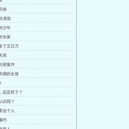
者
治百病
强但谨慎
幸的少年
场的专家
下多了五百万
带关系
家机密案件
作布偶的女孩
！
着，还是死了？
神认识我？
需要这个人
的邀约