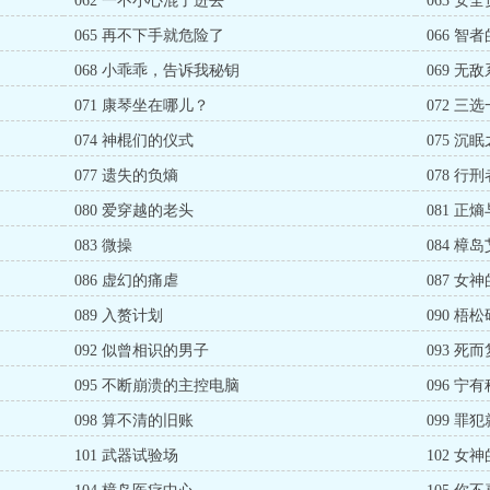
062 一不小心混了进去
063 安
065 再不下手就危险了
066 智
068 小乖乖，告诉我秘钥
069 无
071 康琴坐在哪儿？
072 三选
074 神棍们的仪式
075 沉
077 遗失的负熵
078 
080 爱穿越的老头
081 正
083 微操
084 樟
086 虚幻的痛虐
087 女
089 入赘计划
090 梧
092 似曾相识的男子
093 死
095 不断崩溃的主控电脑
096 宁
098 算不清的旧账
099 
101 武器试验场
102 女