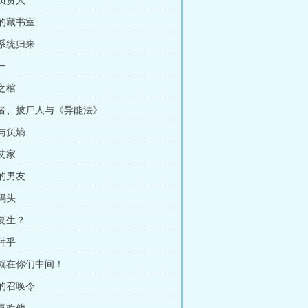
全负责人
者的藏书室
敌系统归来
一
眠之棺
行刑者、披尸人与《异能法》
熵与负熵
岛艾家
神的男友
松码头
而复生？
有种乎
罪犯就在你们中间！
神的召唤令