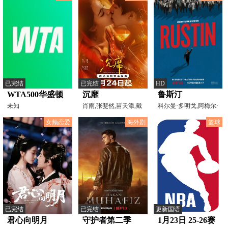
已完结
已完结
HD
WTA500华盛顿
沉靡
鲁斯汀
站女单第二轮 施
未知
肖雨,张斐然,苗天添,戴
科尔曼·多明戈,阿梅尔·
萌,陈思予,朱添博,周
艾米恩,格林·特鲁
耐德2-0波塔波娃
女频恋爱
海外剧
篮球
20260731
已完结
已完结
更新国语
君心向明月
守护者第二季
1月23日 25-26赛