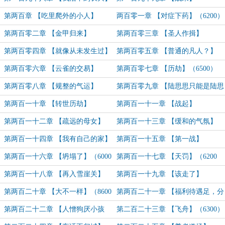
（6200）
第两百章 【吃里爬外的小人】
两百零一章 【对症下药】（6200）
第两百零二章 【金甲归来】
第两百零三章 【圣人作揖】
（6000）
（6600）
第两百零四章 【就像从未发生过】
第两百零五章 【普通的凡人？】
（6900）
（6600）
第两百零六章 【云雀的交易】
第两百零七章 【历劫】（6500）
（6000）
第两百零八章 【规整的气运】
第两百零九章 【陆思思只能是陆思
（6000）
思】
第两百一十章 【转世历劫】
第两百一十一章 【战起】
第两百一十二章 【疏远的母女】
第两百一十三章 【缓和的气氛】
（6600）
（6200）
第两百一十四章 【我有自己的家】
第两百一十五章 【第一战】
（6300）
第两百一十六章 【坍塌了】（6000
第两百一十七章 【天罚】（6200
字）
字）
第两百一十八章 【再入雪崖关】
第两百一十九章 【该走了】
（6300字）
第两百二十章 【大不一样】（8600
第两百二十一章 【福利待遇足，分
字）
房送保姆】（6800）
第两百二十二章 【人憎狗厌小孩
第二百二十三章 【飞舟】（6300）