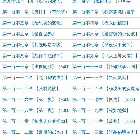
字）
第九十九章 【开口说话的死人】
第一百章 【追踪术】（7000字）
（6400）
第一百零一章 【鬼楼】（7700字）
第一百零二章 【我其实挺厉害了
吧……】（11000字）
第一百零三章 【陆思思的变化】
第一百零四章 【石头的秘密】
（7400字）
（7000字）
第一百零五章 【镜像世界】
第一百零六章 【遭雷劈的小女孩】
（6800）
（7000字）
第一百零七章 【相逢即是有缘】
第一百零七章 【熬夜保平安？】
（6400）
（6600字）
第一百零八章 【战修？法修？】
第一百零九章 【《太上补天策》】
（6200字）
第一百一十章 【出自同源】（6400
第一百一十一章 【禅修旅学计划】
字）
（8200字）
第一百一十二章 【楚可卿的决断】
第一百一十三章 【去而复返】
（8200字）
（8000字）
第一百一十四章 【荒村诡楼】
第一百一十五章 【秘境里的妖魔鬼
（8200字）
怪】（8200字）
第一百一十六章 【第一夜】（9600
第一百一十七章 【换房】（9800
字）
字）
第一百一十八章 【第二夜】（8000
第一百一十九章 【宛如地狱】
字）
（6300字）
第一百二十章 【披着人皮的怪物】
第一百二十一章 【规则】（7800
（7800字）
字）
第一百二十二章 【最后的试炼！】
第一百二十三章 【斩杀秘境主人】