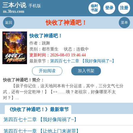
三本小说
手机版
临时
登录
注册
书架
m.3bxs.com
快收了神通吧！
返回
菜单
快收了神通吧！
作者：跳舞
类别：都市重生
状态：连载中
更新时间：2026-08-03 19:46:44
最新章节：
第四百七十二章 【我好像闯祸了~】
开始阅读
加入书架
快收了神通吧！简介：
【孩子你记住，这天地间本有十分运道，其中，三分文气七分
武，还有一分定乾坤！】【++……咦？老祖宗，好像哪里不太
对？】...
《快收了神通吧！》最新章节
第四百七十二章 【我好像闯祸了~】
第四百七十一章 【让他上门来谢罪】