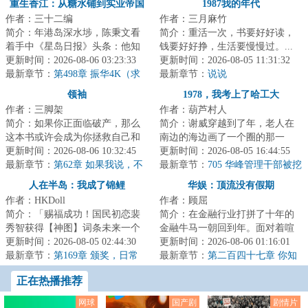
重生香江：从糖水铺到实业帝国
1987我的年代
作者：三十二编
作者：三月麻竹
简介：年港岛深水埗，陈秉文看
简介：重活一次，书要好好读，
着手中《星岛日报》头条：他知
钱要好好挣，生活要慢慢过。...
道自己重生在了最完美的年代。
更新时间：2026-08-06 03:23:33
更新时间：2026-08-05 11:31:32
这一世，他不在...
最新章节：
第498章 振华4K（求
最新章节：
说说
月票推荐票求追订）
领袖
1978，我考上了哈工大
作者：三脚架
作者：葫芦村人
简介：如果你正面临破产，那么
简介：谢威穿越到了年，老人在
这本书或许会成为你拯救自己和
南边的海边画了一个圈的那一
家庭的指导手册。---...
更新时间：2026-08-06 10:32:45
年，也是恢复高考的第二年。了
更新时间：2026-08-05 16:44:55
最新章节：
第62章 如果我说，不
解时代发展脉络的...
最新章节：
705 华峰管理干部被挖
是我，你信吗？
走一半，国际巨头的釜底抽薪之
人在半岛：我成了锦鲤
华娱：顶流没有假期
计？
作者：HKDoll
作者：顾屈
简介：「赐福成功！国民初恋裴
简介：在金融行业打拼了十年的
秀智获得【神图】词条未来一个
金融牛马一朝回到年。面对着喧
月镜头表现力max，直拍神图出圈
更新时间：2026-08-05 02:44:30
喧扰扰的世界，江白咧嘴一笑。
更新时间：2026-08-06 01:16:01
概率暴涨！」...
最新章节：
第169章 颁奖，日常
金融？狗都不干...
最新章节：
第二百四十七章 你知
道我长短，我知道你深浅
正在热播推荐
网球
国产剧
剧情片