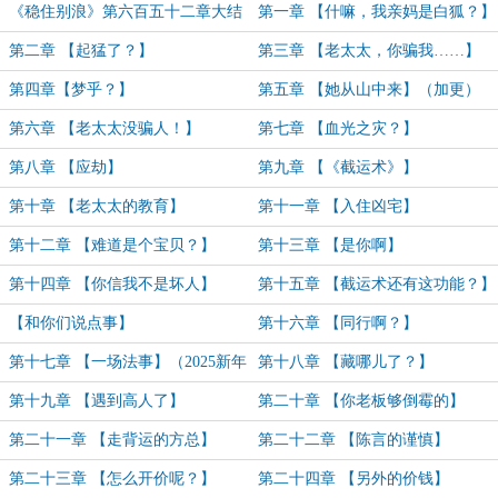
《稳住别浪》第六百五十二章大结
第一章 【什嘛，我亲妈是白狐？】
局（完）
第二章 【起猛了？】
第三章 【老太太，你骗我……】
第四章【梦乎？】
第五章 【她从山中来】（加更）
第六章 【老太太没骗人！】
第七章 【血光之灾？】
第八章 【应劫】
第九章 【《截运术》】
第十章 【老太太的教育】
第十一章 【入住凶宅】
第十二章 【难道是个宝贝？】
第十三章 【是你啊】
第十四章 【你信我不是坏人】
第十五章 【截运术还有这功能？】
【和你们说点事】
第十六章 【同行啊？】
第十七章 【一场法事】（2025新年
第十八章 【藏哪儿了？】
快乐！）
第十九章 【遇到高人了】
第二十章 【你老板够倒霉的】
第二十一章 【走背运的方总】
第二十二章 【陈言的谨慎】
第二十三章 【怎么开价呢？】
第二十四章 【另外的价钱】