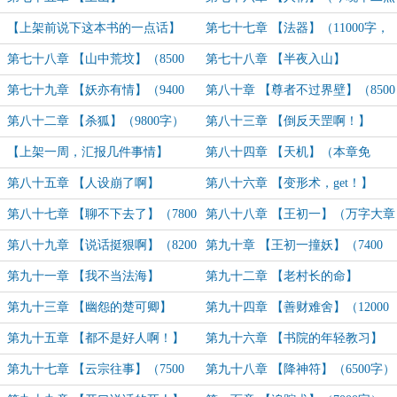
上架，届时求个首订）
【上架前说下这本书的一点话】
第七十七章 【法器】（11000字，
求首订支持！！）
第七十八章 【山中荒坟】（8500
第七十八章 【半夜入山】
字，求订阅！）
第七十九章 【妖亦有情】（9400
第八十章 【尊者不过界壁】（8500
字）
字）
第八十二章 【杀狐】（9800字）
第八十三章 【倒反天罡啊！】
（7000字）
【上架一周，汇报几件事情】
第八十四章 【天机】（本章免
费！）
第八十五章 【人设崩了啊】
第八十六章 【变形术，get！】
第八十七章 【聊不下去了】（7800
第八十八章 【王初一】（万字大章
字）
~）
第八十九章 【说话挺狠啊】（8200
第九十章 【王初一撞妖】（7400
字）
字）
第九十一章 【我不当法海】
第九十二章 【老村长的命】
（7200）
（11000字）
第九十三章 【幽怨的楚可卿】
第九十四章 【善财难舍】（12000
（7000字）
字）
第九十五章 【都不是好人啊！】
第九十六章 【书院的年轻教习】
（8000字）
（8800字）
第九十七章 【云宗往事】（7500
第九十八章 【降神符】（6500字）