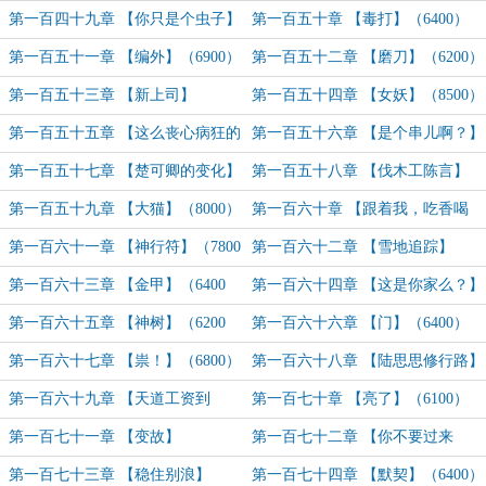
（7500）
第一百四十九章 【你只是个虫子】
第一百五十章 【毒打】（6400）
（7400）
第一百五十一章 【编外】（6900）
第一百五十二章 【磨刀】（6200）
第一百五十三章 【新上司】
第一百五十四章 【女妖】（8500）
（6200）
第一百五十五章 【这么丧心病狂的
第一百五十六章 【是个串儿啊？】
嘛？】（6400）
（7200）
第一百五十七章 【楚可卿的变化】
第一百五十八章 【伐木工陈言】
（6000）
（7800）
第一百五十九章 【大猫】（8000）
第一百六十章 【跟着我，吃香喝
辣】（6400字）
第一百六十一章 【神行符】（7800
第一百六十二章 【雪地追踪】
字）
（6500字）
第一百六十三章 【金甲】（6400
第一百六十四章 【这是你家么？】
字）
（6800）
第一百六十五章 【神树】（6200
第一百六十六章 【门】（6400）
字）
第一百六十七章 【祟！】（6800）
第一百六十八章 【陆思思修行路】
（7700）
第一百六十九章 【天道工资到
第一百七十章 【亮了】（6100）
账？】（8500）
第一百七十一章 【变故】
第一百七十二章 【你不要过来
啊！】
第一百七十三章 【稳住别浪】
第一百七十四章 【默契】（6400）