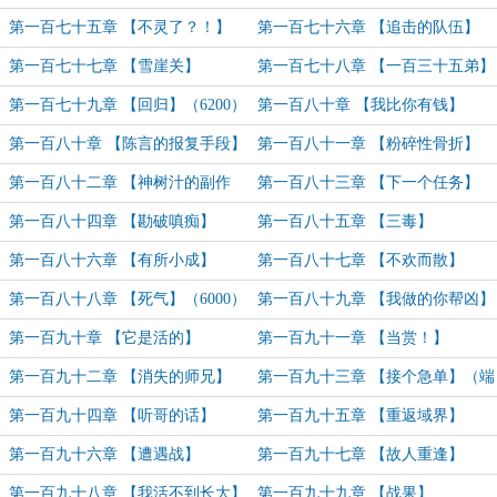
（6000）
第一百七十五章 【不灵了？！】
第一百七十六章 【追击的队伍】
（6000）
第一百七十七章 【雪崖关】
第一百七十八章 【一百三十五弟】
（7000）
（7000）
第一百七十九章 【回归】（6200）
第一百八十章 【我比你有钱】
（6400字）
第一百八十章 【陈言的报复手段】
第一百八十一章 【粉碎性骨折】
（6000字）
（6600）
第一百八十二章 【神树汁的副作
第一百八十三章 【下一个任务】
用】
（6400）
第一百八十四章 【勘破嗔痴】
第一百八十五章 【三毒】
（6600）
第一百八十六章 【有所小成】
第一百八十七章 【不欢而散】
（6000字）
（7100）
第一百八十八章 【死气】（6000）
第一百八十九章 【我做的你帮凶】
（6000）
第一百九十章 【它是活的】
第一百九十一章 【当赏！】
（6000）
（6400）
第一百九十二章 【消失的师兄】
第一百九十三章 【接个急单】（端
（6000）
午节快乐！）
第一百九十四章 【听哥的话】
第一百九十五章 【重返域界】
（7400）
（6100）
第一百九十六章 【遭遇战】
第一百九十七章 【故人重逢】
（6800）
第一百九十八章 【我活不到长大】
第一百九十九章 【战果】