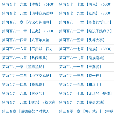
（8200）
（6700）
第两百七十六章 【惨案】（6100）
第两百七十七章 【厉鬼】（6600）
第两百七十八章 【请神容易送神
第两百七十九章 【众恶】（7600）
难！】
第两百八十章 【有没有神仙啊】
第两百八十一章 【陈言的“户口”】
第两百八十二章 【云兆】（6800）
第两百八十三章 【给孩子憋疯了】
（6200）
第两百八十四章 【八百年来第一
第两百八十五章 【头等大事】
人】（6200）
第两百八十六章 【不归城，四方
第两百八十七章 【鬼族】（6600）
楼，合聚堂】（7200）
第两百八十八章 【热闹事儿】
第两百八十九章 【鬼族南城】
（6600）
第两百九十章 【黑市黑局】
第两百九十一章 【玉婆婆】
（6000）
（6600）
第两百九十二章 【地下交易场】
第两百九十三章 【都一样】
（6200）
第两百九十四章 【摄魂镜】
第两百九十五章 【粗汉？】
第两百九十六章 【有妖气】
第两百九十七章 【宠坏的小屁孩】
（6000）
第两百九十八章【现场】（祝大家
第两百九十九章 【脱身之法】
国庆快乐~）
第三百章 【道德绑架？对我无
第三百零一章 【将计就计】（中秋