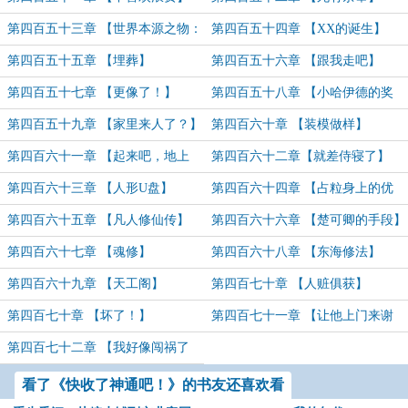
第四百五十三章 【世界本源之物：
第四百五十四章 【XX的诞生】
我在这里。】
第四百五十五章 【埋葬】
第四百五十六章 【跟我走吧】
第四百五十七章 【更像了！】
第四百五十八章 【小哈伊德的奖
励】
第四百五十九章 【家里来人了？】
第四百六十章 【装模做样】
第四百六十一章 【起来吧，地上
第四百六十二章【就差侍寝了】
凉】
第四百六十三章 【人形U盘】
第四百六十四章 【占粒身上的优
点】
第四百六十五章 【凡人修仙传】
第四百六十六章 【楚可卿的手段】
第四百六十七章 【魂修】
第四百六十八章 【东海修法】
第四百六十九章 【天工阁】
第四百七十章 【人赃俱获】
第四百七十章 【坏了！】
第四百七十一章 【让他上门来谢
罪】
第四百七十二章 【我好像闯祸了
~】
看了《快收了神通吧！》的书友还喜欢看