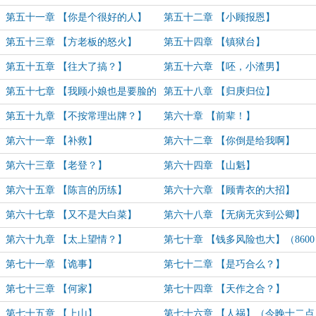
第五十一章 【你是个很好的人】
第五十二章 【小顾报恩】
第五十三章 【方老板的怒火】
第五十四章 【镇狱台】
第五十五章 【往大了搞？】
第五十六章 【呸，小渣男】
第五十七章 【我顾小娘也是要脸的
第五十八章 【归庚归位】
啊】
第五十九章 【不按常理出牌？】
第六十章 【前辈！】
第六十一章 【补救】
第六十二章 【你倒是给我啊】
第六十三章 【老登？】
第六十四章 【山魁】
第六十五章 【陈言的历练】
第六十六章 【顾青衣的大招】
第六十七章 【又不是大白菜】
第六十八章 【无病无灾到公卿】
第六十九章 【太上望情？】
第七十章 【钱多风险也大】（8600
字）
第七十一章 【诡事】
第七十二章 【是巧合么？】
第七十三章 【何家】
第七十四章 【天作之合？】
第七十五章 【上山】
第七十六章 【人祸】（今晚十二点