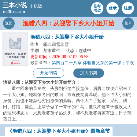
三本小说
手机版
临时
登录
注册
书架
m.3bxs.com
渔猎八四：从迎娶下乡大小姐开始
返回
菜单
渔猎八四：从迎娶下乡大小姐开始
作者：霜非霜雪非雪
类别：都市重生
状态：连载中
更新时间：2026-08-07 02:06:58
最新章节：
第四百二十八章 体验当父亲的第一课；半夜
换尿布
开始阅读
加入书架
渔猎八四：从迎娶下乡大小姐开始简介：
重生回来的董良杰，头脚刚拒绝当接盘侠，后脚二嫂便介绍来了
一个大小姐。她就像冬日的暖阳，靠近便觉得温暖。他不怕大小姐的
身份，她也不嫌弃他穷困潦倒的落魄。两个人白手起家，采药、耕
田、打猎、捕鱼。上辈子做了一辈子的牛马，董良杰这辈子也没太大
的理想和志向，只想老婆孩子热炕头，却不想老婆持家有道，日子蒸
蒸日上。...
《渔猎八四：从迎娶下乡大小姐开始》最新章节