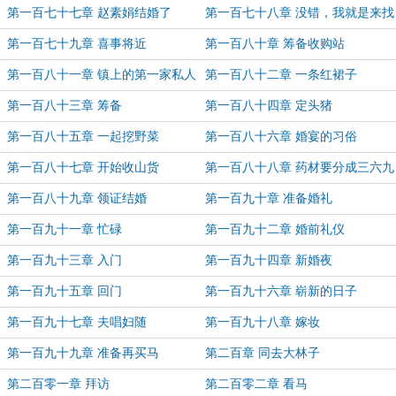
心
第一百七十七章 赵素娟结婚了
第一百七十八章 没错，我就是来找
茬的
第一百七十九章 喜事将近
第一百八十章 筹备收购站
第一百八十一章 镇上的第一家私人
第一百八十二章 一条红裙子
收购站
第一百八十三章 筹备
第一百八十四章 定头猪
第一百八十五章 一起挖野菜
第一百八十六章 婚宴的习俗
第一百八十七章 开始收山货
第一百八十八章 药材要分成三六九
等
第一百八十九章 领证结婚
第一百九十章 准备婚礼
第一百九十一章 忙碌
第一百九十二章 婚前礼仪
第一百九十三章 入门
第一百九十四章 新婚夜
第一百九十五章 回门
第一百九十六章 崭新的日子
第一百九十七章 夫唱妇随
第一百九十八章 嫁妆
第一百九十九章 准备再买马
第二百章 同去大林子
第二百零一章 拜访
第二百零二章 看马