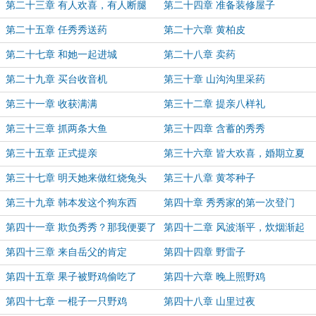
第二十三章 有人欢喜，有人断腿
第二十四章 准备装修屋子
第二十五章 任秀秀送药
第二十六章 黄柏皮
第二十七章 和她一起进城
第二十八章 卖药
第二十九章 买台收音机
第三十章 山沟沟里采药
第三十一章 收获满满
第三十二章 提亲八样礼
第三十三章 抓两条大鱼
第三十四章 含蓄的秀秀
第三十五章 正式提亲
第三十六章 皆大欢喜，婚期立夏
第三十七章 明天她来做红烧兔头
第三十八章 黄芩种子
第三十九章 韩本发这个狗东西
第四十章 秀秀家的第一次登门
第四十一章 欺负秀秀？那我便要了
第四十二章 风波渐平，炊烟渐起
他的狗命
第四十三章 来自岳父的肯定
第四十四章 野雷子
第四十五章 果子被野鸡偷吃了
第四十六章 晚上照野鸡
第四十七章 一棍子一只野鸡
第四十八章 山里过夜