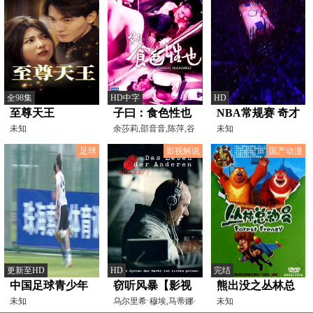
全98集
HD中字
HD
至尊天王
子曰：食色性也
NBA常规赛 奇才
未知
余莎莉,邵音音,陈萍,谷
VS76人
未知
峰,刘一帆,陈思佳,于
20250109
足球
影视解说
国产动漫
更新至HD
HD
完结
中国足球青少年
窃听风暴【影视
熊出没之丛林总
精英联赛 兰州陇
未知
解说】
乌尔里希·穆埃,马蒂娜·
动员
未知