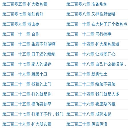
第三百零五章 扩大收购圈
第三百零六章 准备炮制
第三百零七章 媳妇真好
第三百零八章 又抓住野猪喽
第三百零九章 老山参
第三百一十章 在大林子开个收购点
第三百一十一章 合作
第三百一十二章 同行搞事
第三百一十三章 生意不好做啊
第三百一十四章 扩大采购渠道
第三百一十五章 日子还的继续
第三百一十六章 让老婆开心
第三百一十七章 家人的温存
第三百一十八章 自己什么都没做，
对方就要倒了
第三百一十九章 跳梁小丑
第三百二十章 新房动土
第三百二十一章 找茬的上门
第三百二十二章 给脸不要脸
第三百二十三章 打的就是你
第三百二十四章 我们就是人多
第三百二十五章 报仇要趁早
第三百二十六章 夜里敲闷棍
第三百二十七章 打服了不行，我们
第三百二十八章 成药走起
得弄死你
第三百二十九章 扩大朋友圈
第三百三十章 风言风语