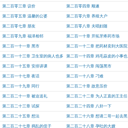
第二百零三章 议价
第二百零四章 顺遂
第二百零五章 温馨的公婆
第二百零六章 养殖大户
第二百零七章 朋友
第二百零八章 夫唱妇随
第二百零九章 福泽相邻
第二百一十章 开拓牙疼药市场
第二百一十一章 黑市
第二百一十二章 把药材卖到大医院
第二百一十三章 卫生室的病人也多
第二百一十四章 鸡毛蒜皮的小事也
了起来
能打起来
第二百一十五章 安排讲课
第二百一十六章 闯荡黑市
第二百一十七章 夜话
第二百一十八章 刁难
第二百一十九章 同行
第二百二十章 故意压价
第二百二十一章 被迫送礼
第二百二十二章 为人正直的王主任
第二百二十三章 试探
第二百二十四章 八卦一下
第二百二十五章 想法
第二百二十六章 想请二哥一起去黑
市
第二百二十七章 捣乱的侄子
第二百二十八章 孕吐的大嫂