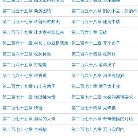
第二百五十三章 姐夫邀约弄木头
第二百五十四章 其乐融融
第二百五十五章 新房图纸
第二百五十六章 旧的不去，新的不
来
第二百五十七章 科普药材知识
第二百五十八章 建房申请
第二百五十九章 让大家都富起来
第二百六十章 买砖
第二百六十一章 村长，你就是我亲
第二百六十二章 开个条子
叔
第二百六十三章 收购标准
第二百六十四章 收药材
第二百六十五章 打蜻蜓
第二百六十六 童年没了
第二百六十七章 吃香瓜
第二百六十八章 河里有媳妇
第二百六十九章 山上有菌子
第二百七十章 菌子大丰收
第二百七十一章 物以稀为贵
第二百七十二章 大嫂的离谱要求
第二百七十三章 蜂蜜
第二百七十四章 大蜂巢
第二百七十五章 勇猛的大哥
第二百七十六章 奇奇怪怪的对话
第二百七十七章 金戒指
第二百七十八章 买点实用的