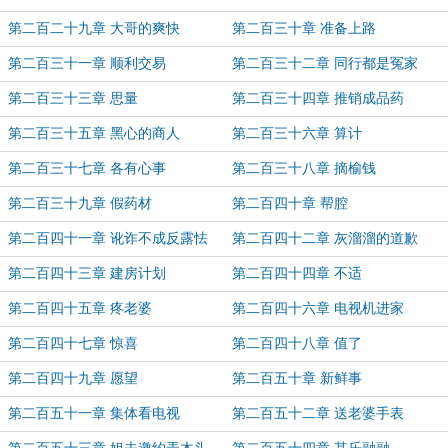
第二百二十九章 大哥的爽快
第二百三十章 准备上路
第二百三十一章 顺利交易
第二百三十二章 同行都是冤家
第二百三十三章 思量
第二百三十四章 推销成品药
第二百三十五章 黑心的商人
第二百三十六章 算计
第二百三十七章 各有心事
第二百三十八章 摘榆钱
第二百三十九章 假药材
第二百四十章 帮腔
第二百四十一章 讹诈不成反露怯
第二百四十二章 灰溜溜的道歉
第二百四十三章 建房计划
第二百四十四章 不适
第二百四十五章 疼老婆
第二百四十六章 电视机进家
第二百四十七章 惊喜
第二百四十八章 值了
第二百四十九章 愿望
第二百五十章 新鲜事
第二百五十一章 集体看电视
第二百五十二章 送老婆手表