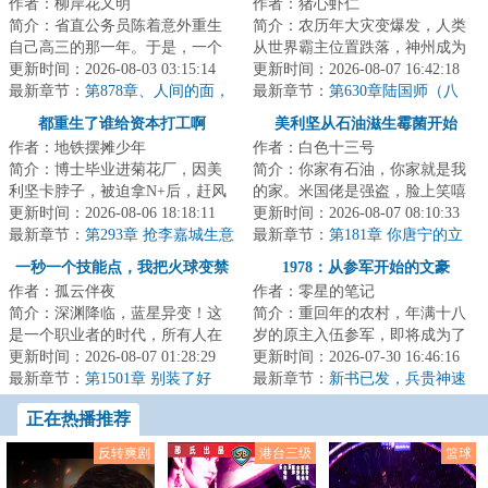
作者：柳岸花又明
作者：猪心虾仁
简介：省直公务员陈着意外重生
简介：农历年大灾变爆发，人类
自己高三的那一年。于是，一个
从世界霸主位置跌落，神州成为
木讷腼腆、和女生说话都会脸
更新时间：2026-08-03 03:15:14
人类最后的自留地。年，武侯陆
更新时间：2026-08-07 16:42:18
红、只知道学习的...
最新章节：
第878章、人间的面，
昭正在接受调查...
最新章节：
第630章陆国师（八
见一面少一面（下）
千）
都重生了谁给资本打工啊
美利坚从石油滋生霉菌开始
作者：地铁摆摊少年
作者：白色十三号
简介：博士毕业进菊花厂，因美
简介：你家有石油，你家就是我
利坚卡脖子，被迫拿N+后，赶风
的家。米国佬是强盗，脸上笑嘻
口创业。做短剧，被资本割；做
更新时间：2026-08-06 18:18:11
嘻，背后挂大刀，见到好东西，
更新时间：2026-08-07 08:10:33
游戏，被资本的...
最新章节：
第293章 抢李嘉城生意
什么都想要，要...
最新章节：
第181章 你唐宁的立
场，就是我詹姆斯的立场
一秒一个技能点，我把火球变禁
1978：从参军开始的文豪
作者：孤云伴夜
作者：零星的笔记
咒
简介：深渊降临，蓝星异变！这
简介：重回年的农村，年满十八
是一个职业者的时代，所有人在
岁的原主入伍参军，即将成为了
成年那一天，都能够得到人生中
更新时间：2026-08-07 01:28:29
军队中的一员。等着周旭重生过
更新时间：2026-07-30 16:46:16
的第一个技能，...
最新章节：
第1501章 别装了好
来的时候，手里...
最新章节：
新书已发，兵贵神速
吗？
正在热播推荐
反转爽剧
港台三级
篮球