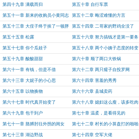
第四十九章 满载而归
第五十章 自行车票
第五十一章 新来的收购员小黄同志
第五十二章 晦涩难懂的方言
第五十三章 大侄子终于挨了一顿胖
第五十四章 二哥家的野鸡全没了
揍
第五十五章 松露
第五十六章 努力搞钱才是第一要务
第五十七章 你个瓜娃子
第五十八章 两个小姨子态度的转变
第五十九章 酸酸甜甜
第六十章 顺了两口大铁锅
第六十一章 有钱，但是不借
第六十二章 两只獾子自投罗网
第六十三章 大妮子的小心思
第六十四章 害羞的秀秀
第六十五章 以物换物
第六十六章 县城卖药
第六十七章 时代真开始变了
第六十八章 媳妇这么瘦，该多吃肉
补补了
第六十九章 包干到户
第七十章 温柔，是看得见的
第七十一章 胳膊肘往外拐的闺女
第七十二章 村长的小算盘打的啪啪
响
第七十三章 湖边野战
第七十四章 空军大佬