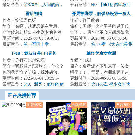
红、只知道学习的...
最新章节：
第878章、人间的面，
的Jessica开始对...
最新章节：
567 【idol创伤应激后
见一面少一面（下）
遗症】or【宿醉后的早上】（求订
雪后初晴
开局被绑票，解锁华娱第一狠人
阅求月票）
作者：笑泯恩仇呀
作者：祥子纹身
简介：命啊，越琢磨越有意思。
简介：国师：这小子演的过于传
小时候总幻想出人生剧本的各种
神了……嗯？他不会真想绑架我
篇章和结局，走了半生才发现，
更新时间：2026-08-03 19:46:25
吧？！诗人：什么意思？绑我摄
更新时间：2026-08-05 00:08:58
那字里行间的转...
最新章节：
第一百四十章
影干嘛！该绑架...
最新章节：
第520章 《大东北是我
的家乡》(爆发补！)
1960：我叔叔是FBI局长
韩娱之魔女孝渊
作者：总有刁民想爱朕
作者：九翅
简介：我叔叔是FBI局长！什么？
简介：金孝渊的梦里来了一位女
你问我是谁？咳咳，我姓胡佛。
明星！！！于是，孝渊拿起了吉
年的初夏，一名侧写师重生在叛
更新时间：2026-08-04 20:35:37
他，拿起了笔，学会了更多的事
更新时间：2026-08-06 00:53:55
逆青年身上，...
最新章节：
540、新案：疯狂的赌
物。和她的小伙...
最新章节：
第1186章 祝少女时代
局
十九周年快乐！！！
正在热播推荐
影视解说
大陆综艺
反转爽剧