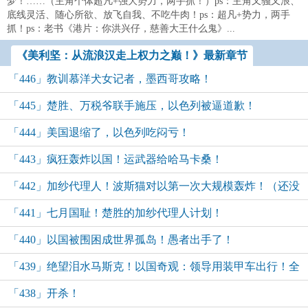
梦！……（主角个体超凡+强大势力，两手抓！）ps：主角又骚又浪、
底线灵活、随心所欲、放飞自我、不吃牛肉！ps：超凡+势力，两手
抓！ps：老书《港片：你洪兴仔，慈善大王什么鬼》...
《美利坚：从流浪汉走上权力之巅！》最新章节
「446」教训慕洋犬女记者，墨西哥攻略！
「445」楚胜、万税爷联手施压，以色列被逼道歉！
「444」美国退缩了，以色列吃闷亏！
「443」疯狂轰炸以国！运武器给哈马卡桑！
「442」加纱代理人！波斯猫对以第一次大规模轰炸！（还没
「441」七月国耻！楚胜的加纱代理人计划！
炸）
「440」以国被围困成世界孤岛！愚者出手了！
「439」绝望泪水马斯克！以国奇观：领导用装甲车出行！全
「438」开杀！
球：？？？