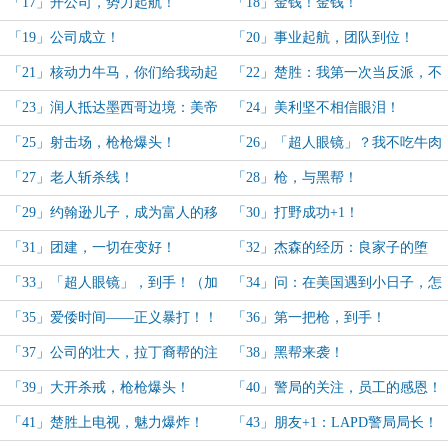
「17」开公司，势力起航！
「18」金钱！金钱！
「19」公司成立！
「20」事业起航，团队到位！
「21」核动力牛马，你们给我动起
「22」楚胜：我第一次当反派，不
来！
太熟！
「23」润人抵达墨西哥边境：美帝
「24」美利坚不相信眼泪！
天堂，我来了！
「25」射击场，枪枪爆头！
「26」「超人眼镜」？我不吃牛肉
进度+1！
「27」老人斩杀线！
「28」枪，与黑帮！
「29」约翰逊儿子，成为富人的移
「30」打野成功+1！
动血袋/器官库？
「31」团建，一切在变好！
「32」杰森的经历：良家子的堕
落！
「33」「超人眼镜」，到手！（加
「34」问：在美国遇到小日子，怎
更，求月票）
么处理？
「35」爱倭时间——正义暴打！！
「36」第一把枪，到手！
「37」公司的壮大，拉丁裔帮的注
「38」黑帮来袭！
意！
「39」大开杀戒，枪枪爆头！
「40」警局的关注，员工的感恩！
「41」楚胜上电视，魅力爆炸！
「43」朋友+1：LAPD警局局长！