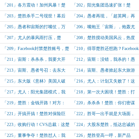
这任务太轻松了！
了，还玩这么落后的袭击！
「201」各方震动！加州风暴！楚
「202」阳光集团迅速扩张！楚
胜：一鱼多吃啊！
胜：荣光，我不独享！
「203」楚胜杀手二号现世！幕后
「204」愚者再现，「超英网」再
黑手？给我死！！
度沸腾！
「205」愚者和宙斯的打嘴仗，万
「206」嘴炮王「宙斯」，炮轰尤
税爷：这宙斯跟我好像！
人，全美震惊！
「207」尤人的暴风雨打压，楚
「208」楚胜搅动美国风云，热度
胜：你要战，那便战，fuck！
爆炸！
「209」Facebook封禁楚胜账号，楚
「210」得罪楚胜还想跑？Facebook
胜发声出走，网友集体气炸了！
股市暴跌，市值蒸发千亿美金！
「211」宙斯：杀杀杀，我要大开
「212」宙斯：没错，我杀的！愚
杀戒！马克扎伯被折腾成小丑了！
者：你太激进了！尤人：还是愚者好
「213」宙斯、愚者号召：去东大
「214」宙斯、愚者掀起东大旅游
啊！
旅游，一起偶遇！
热！美国人：oh上帝~东大竟然……
「215」东大版《意林》美国人破
「216」尤人：计划又失败了！这
防！阳光集团月收入破40亿美金！
楚胜、公司太邪门了！
「217」尤人：阳光集团模式，我
「218」第一次大困境！楚胜：打
们也搞！优势在我！
不败我的，终使我变得更加强大！
「219」楚胜：金钱开路！对方：
「220」杀杀杀！楚胜：你们密谋
赴汤蹈火啊，楚先生！
还扎堆？被我一锅端了吧！
「221」开搞开搞！楚胜对保险巨
「222」胜哥一出手就是大场面，
头的反击！
保险行业大地震！
「223」收购行动！CVS总裁：这楚
「224」大股东楚胜，抵达忠诚的
胜恐怖如斯，我先巴结！
CVS集团！王者降临，为何不拜！
「225」董事争夺！楚胜怼人：我
「226」楚胜登高一呼，新产品