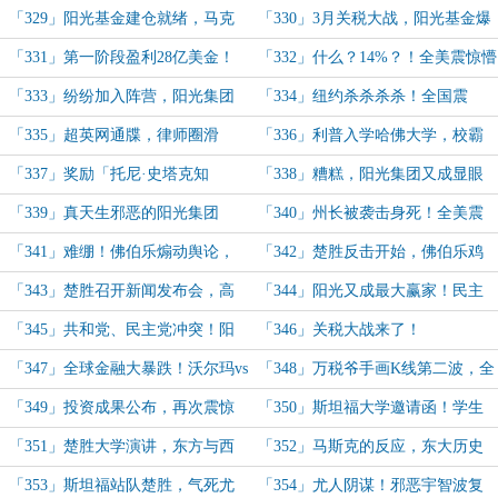
税战！
养？利普感激涕零：忠诚！
「329」阳光基金建仓就绪，马克
「330」3月关税大战，阳光基金爆
斯成小丑了！
赚16亿美金！
「331」第一阶段盈利28亿美金！
「332」什么？14%？！全美震惊懵
阳光基金财报公布！
逼：这楚胜，又又又成功了？
「333」纷纷加入阵营，阳光集团
「334」纽约杀杀杀杀！全国震
影响力扩大！楚胜：赢麻了？
惊！超英网发声明！
「335」超英网通牒，律师圈滑
「336」利普入学哈佛大学，校霸
跪！全网：“……”
之一·阳光会！
「337」奖励「托尼·史塔克知
「338」糟糕，阳光集团又成显眼
识」！楚胜再掀舆论风暴！
包了！全美感谢！
「339」真天生邪恶的阳光集团
「340」州长被袭击身死！全美震
啊！
动！楚胜：锅从天降！
「341」难绷！佛伯乐煽动舆论，
「342」楚胜反击开始，佛伯乐鸡
结果舆论一边倒支持阳光集团！
飞狗跳！
「343」楚胜召开新闻发布会，高
「344」阳光又成最大赢家！民主
光时刻！
党动手！得州民心之变！
「345」共和党、民主党冲突！阳
「346」关税大战来了！
光科技·义肢，技术突破！
「347」全球金融大暴跌！沃尔玛vs
「348」万税爷手画K线第二波，全
东大事件！
球惊呆！阳光基金赚68亿！
「349」投资成果公布，再次震惊
「350」斯坦福大学邀请函！学生
全美！
们：啊~~是光！
「351」楚胜大学演讲，东方与西
「352」马斯克的反应，东大历史
方，怼尤人，全场欢呼！
含金量！
「353」斯坦福站队楚胜，气死尤
「354」尤人阴谋！邪恶宇智波复