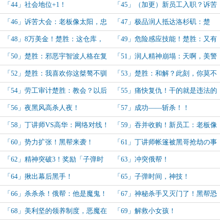
「44」社会地位+1！
「45」（加更）新员工入职？诉苦
大会！
「46」诉苦大会：老板像太阳，忠
「47」极品润人抵达洛杉矶：楚
诚！
胜，三十年河东三十年河西！
「48」8万美金！楚胜：这仓库，
「49」危险感应技能！楚胜：又有
为什么写着我的名字！（加更）
刁民想害朕！
「50」楚胜：邪恶宇智波人格在复
「51」润人精神崩塌：天啊，美警
苏……
当街枪杀公民！
「52」楚胜：我喜欢你这桀骜不驯
「53」楚胜：和解？此刻，你莫不
的样子！
是在说笑？
「54」劳工审计楚胜：教会？以后
「55」痛快复仇！干的就是违法的
请叫我主教大人！
事！
「56」夜黑风高杀人夜！
「57」成功——斩杀！！
「58」丁讲师VS高华：网络对线！
「59」吞并收购！新员工：老板像
太阳，忠诚！
「60」势力扩张！黑帮来袭！
「61」丁讲师帐篷被黑哥抢劫の事
件！（加更求月票！）
「62」精神突破3！奖励「子弹时
「63」冲突俄帮！
间」！
「64」揪出幕后黑手！
「65」子弹时间，神技！
「66」杀杀杀！俄帮：他是魔鬼！
「67」神秘杀手又灭门了！黑帮恐
惧，LAPD失声！
「68」美利坚的领养制度，恶魔在
「69」解救小女孩！