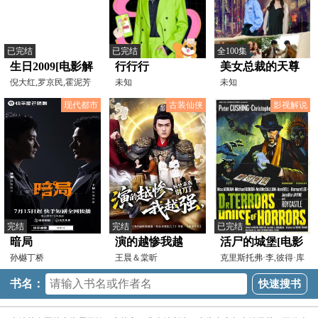
已完结
已完结
全100集
生日2009[电影解
行行行
美女总裁的天尊
说]
倪大红,罗京民,霍泥芳
未知
保安
未知
现代都市
古装仙侠
影视解说
完结
完结
已完结
暗局
演的越惨我越
活尸的城堡[电影
孙樾丁桥
强，粉丝求我别
王晨＆棠昕
解说]
克里斯托弗·李,彼得·库
欣,罗伊·卡斯尔
刀了
书名：