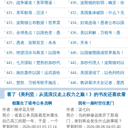
万税爷动员：优势在我！
幽灵先生提醒，战个痛快！
「429」战争爆发！美军懵逼：
「430」波斯猫的软弱，幽灵：你
嗯？怎么找不到幽灵？
要激进点，我要轰了航母！
「431」美军航母，沉没！
「432」美国集体破防：什么？无
敌航母沉了？
「433」波斯猫公布数据！世界震
「434」好戏连场！愚者公布以国
惊！
阴谋！
「435」全球焦点！以国色变：愚
「436」美以和解，万税爷：愚
者怎么知道的？
者，帮我教训以国！
「437」愚者、宙斯宣言：杀杀
「438」开杀！
杀！熊大帝：什么时候，幽灵能来找
「439」绝望泪水马斯克！以国奇
「440」以国被围困成世界孤岛！
我？
观：领导用装甲车出行！全
愚者出手了！
「441」七月国耻！楚胜的加纱代
「442」加纱代理人！波斯猫对以
球：？？？
理人计划！
第一次大规模轰炸！（还没炸）
「443」疯狂轰炸以国！运武器给
「444」美国退缩了，以色列吃闷
哈马卡桑！
亏！
「445」楚胜、万税爷联手施压，
「446」教训慕洋犬女记者，墨西
以色列被逼道歉！
哥攻略！
看了《美利坚：从流浪汉走上权力之巅！》的书友还喜欢看
都重生了谁考公务员啊
我有一扇时空任意门
作者：柳岸花又明
作者：柒七白
简介：省直公务员陈着意外重生
简介：当的林修远推开了那扇
自己高三的那一年。于是，一个
门，来到将会发生什么故事呢？
木讷腼腆、和女生说话都会脸
更新时间：2026-08-03 03:15:14
那么……过去的郑秀妍将会未来
更新时间：2026-08-06 04:05:40