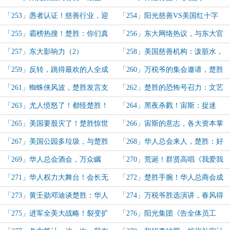
意，难吗？好简单啊！
「253」愚者认证！慈善行业，迎
「254」阳光慈善VS美国红十字
来了新的王者——阳光慈善基金会！
会，新舆论风暴，万税爷：热度又被
「255」霸榜热搜！楚胜：你们真
「256」东大网络热议，与东大官
抢了？
是害苦我了呀！万税爷：把热度还给
方的态度
「257」东大影响力（2）
「258」美国慈善机构：泼脏水，
我！
抹黑他！楚胜：大声密谋？菜鸡！
「259」反转，跳得最欢的人全成
「260」万税爷的集会邀请，楚胜
小丑了！万税爷整了个搞笑活！
连夜提桶跑路！
「261」蜘蛛侠风波，楚胜发言支
「262」楚胜的恐怖号召力：文艺
持！
片的票房也能拉爆！
「263」尤人愤怒了！都怪楚胜！
「264」黑夜杀戮！宙斯：捉迷
杀！
藏？找到你们了！
「265」美国要股灾了！楚胜惊世
「266」宙斯的意志，各大资本掌
智慧！
门人吓得纷纷退休！
「267」美国公园多垃圾，与楚胜
「268」华人总会来人，楚胜：好
的意林体！
家伙，竟然还是个稀土走私犯！
「269」华人总会酒会，万众瞩
「270」荒诞！群贤高唱《我爱我
目，阎王爷楚胜把杀手带来了！
的祖国》，杀手来了！杀手死了！
「271」华人权力大舞台！会长无
「272」楚胜手腕！华人总商会成
能，急需定海神针——楚胜！
立，担任会长！
「273」黄壬勋邓迪谈楚胜：华人
「274」万税爷胜选演讲，春风得
在美国的路径！
意的马圣
「275」进军全美大战略！裂变扩
「276」阳光集团《告全体员工