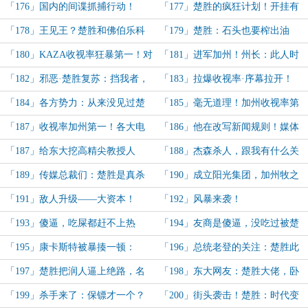
出品，必须高度重视！
报李，间谍名单一份！
「176」国内的间谍抓捕行动！
「177」楚胜的疯狂计划！开挂有
开挂的玩法！
「178」王见王？楚胜和佛伯乐科
「179」楚胜：石头也要榨出油
尔的第一次见面！
来！搞个大新闻！
「180」KAZA收视率狂暴第一！对
「181」进军加州！州长：此人时
手们：玛德，这个楚胜什么鬼东西
隔2个月，已今非昔比！
「182」邪恶·楚胜复苏：挡我者，
「183」拉爆收视率·序幕拉开！
啊！
杀！
（今天请假一章）
「184」各方势力：从来没见过楚
「185」毫无道理！加州收视率第
胜这种人！（请假一章）
一！对手们的惶恐：完全看不懂！
「187」收视率加州第一！各大电
「186」他在改写新闻规则！媒体
视台：这速度也太恐怖了吧！
行业：狼来了！
「187」给东大挖高精尖教授人
「188」杰森杀人，跟我有什么关
才！
系！
「189」传媒总裁们：楚胜是真杀
「190」成立阳光集团，加州牧之
人啊！我们这工资，玩什么命啊！
路！万税爷来加州：这人踏马谁啊？
「191」敌人升级——大资本！
「192」风暴来袭！
「193」傻逼，吃屎都赶不上热
「194」友商是傻逼，没吃过被楚
乎！
胜毒打的苦！
「195」康卡斯特被暴揍一顿：
「196」总统老登的关注：楚胜此
我……现在和解来得及吗？
人，正是我们民主党需要的人才！
「197」楚胜把润人逼上绝路，名
「198」东大网友：楚胜大佬，卧
声都传到东大国内了！
槽牛逼！
「199」杀手来了：保镖才一个？
「200」街头袭击！楚胜：时代变