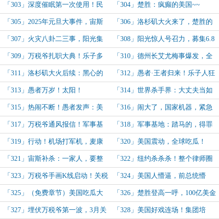
楚胜是我朋友，不允许你们攻击他！
「赛博义肢」！我不吃牛肉行动！
「303」深度催眠第一次使用！民
「304」楚胜：疯癫的美国~~
主党年度招待会，楚胜万众瞩目！
「305」2025年元旦大事件，宙斯
「306」洛杉矶大火来了，楚胜的
现身：像我这种正义的人！
号召！
「307」火灾八卦二三事，阳光集
「308」阳光惊人号召力，募集6.8
团成最大赢家！
亿美金善款！参加万税爷登基大典！
「309」万税爷扎职大典！乐子多
「310」德州长艾尤梅事爆发，全
多！
美笑谈！
「311」洛杉矶大火后续：黑心的
「312」愚者·王者归来！乐子人狂
保险行业！
欢！保险行业汗流浃背！
「313」愚者万岁！太阳！
「314」世界杀手界：大丈夫当如
是！万税爷：愚者，我们可以成为朋
「315」热闹不断！愚者发声：美
「316」闹大了，国家机器，紧急
友吗？
国，你们亏待了消防员！
动员！
「317」万税爷通风报信！军事基
「318」军事基地：踏马的，得罪
地？照样冲！
愚者，让我们背锅！赶紧送走！
「319」行动！机场打军机，麦康
「320」美国震动，全球吃瓜！
纳之死！
「321」宙斯补杀：一家人，要整
「322」纽约杀杀杀！整个律师圈
整齐齐！网友：东大毕业认证！
心惊胆战！
「323」万税爷手画K线启动！关税
「324」美国人懵逼，前总统懵
之战！
逼，世界懵逼！华尔街：我就像是新
「325」（免费章节）美国吃瓜大
「326」楚胜登高一呼，100亿美金
兵蛋子！
戏，接连不断！
集齐！员工：誓死追随老板！
「327」埋伏万税爷第一波，3月关
「328」美国好戏连场！集团培