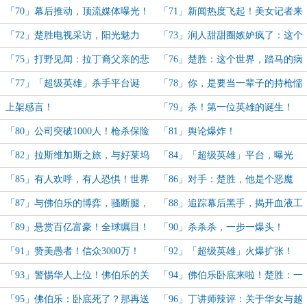
人间！
「70」幕后推动，顶流媒体曝光！
「71」新闻热度飞起！美女记者来
采访！
「72」楚胜电视采访，阳光魅力
「73」润人甜甜圈嫉妒疯了：这个
MAX！Facebook疯狂涨粉！
楚胜，凭什么混得这么好！
「75」打野见闻：拉丁裔父亲的悲
「76」楚胜：这个世界，踏马的病
歌！
了！杀杀杀！！
「77」「超级英雄」杀手平台诞
「78」你，是要当一辈子的持枪懦
生！星星之火可以燎原！
夫，还是当一名英雄？
上架感言！
「79」杀！第一位英雄的诞生！
「达摩克里利斯之剑」正式成形！
「80」公司突破1000人！枪杀保险
「81」舆论爆炸！
CEO，新闻大风暴！
「82」拉斯维加斯之旅，与好莱坞
「84」「超级英雄」平台，曝光
美女明星结伴！
了！
「85」有人欢呼，有人恐惧！世界
「86」对手：楚胜，他是个恶魔
是个草台班子！
啊！
「87」与佛伯乐的博弈，骚断腿，
「88」追踪幕后黑手，揭开血液工
邪恶的楚胜已经愉悦起来了！
厂的资本黑暗内幕！
「89」悬赏百亿富豪！全球瞩目！
「90」杀杀杀，一步一爆头！
愚者登场！
「91」赞美愚者！信众3000万！
「92」「超级英雄」火爆扩张！
「93」警惕华人上位！佛伯乐的关
「94」佛伯乐卧底来啦！楚胜：一
注，派出卧底！
点忠诚都不加？给我死！
「95」佛伯乐：卧底死了？那再送
「96」丁讲师辣评：关于华女与越