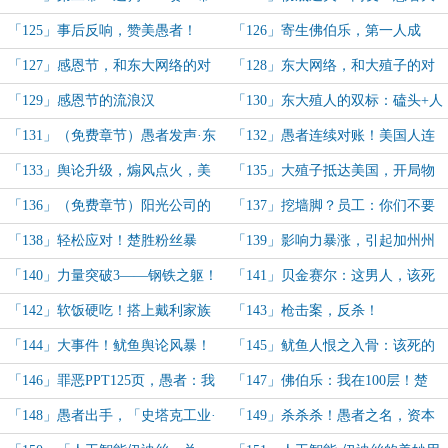
着佛伯乐、迈阿密警方一路跑！
人，牛逼！
「125」事后反响，赞美愚者！
「126」寄生佛伯乐，第一人成
功！
「127」感恩节，和东大网络的对
「128」东大网络，和大殖子的对
话
线
「129」感恩节的流浪汉
「130」东大殖人的双标：磕头+人
类之光or不屑+等等你的人民！
「131」（免费章节）愚者发声·东
「132」愚者连续对账！美国人连
大对账，美国网友破大防！
续破防！&帮助大殖子来美国！
「133」舆论升级，煽风点火，美
「135」大殖子抵达美国，开局物
国红党蓝党大打出手！
理+精神暴击！
「136」（免费章节）阳光公司的
「137」挖墙脚？员工：你们不要
恐怖扩张，被大资本盯上了！
打电话了，我怕老板误会！
「138」轻松应对！楚胜粉丝暴
「139」影响力暴涨，引起加州州
涨，直逼1000万！
长关注！
「140」力量突破3——钢铁之躯！
「141」贝金赛尔：这男人，该死
美女卧底快到碗里来！
的魅力！丁讲师：该死的，胜哥吃太
「142」软饭硬吃！搭上戴利家族
「143」枪击案，反杀！
好了！
大船，阳光公司继续扩张！
「144」大事件！鱿鱼舆论风暴！
「145」鱿鱼人恨之入骨：该死的
愚者发声！
愚者！
「146」罪恶PPT125页，愚者：我
「147」佛伯乐：我在100层！楚
将出手，审判罪恶！
胜：我在大气层层！
「148」愚者出手，「史塔克工业·
「149」杀杀杀！愚者之名，资本