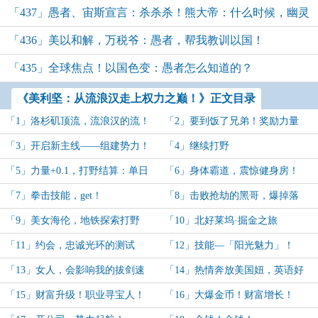
「437」愚者、宙斯宣言：杀杀杀！熊大帝：什么时候，幽灵
「436」美以和解，万税爷：愚者，帮我教训以国！
能来找我？
「435」全球焦点！以国色变：愚者怎么知道的？
《美利坚：从流浪汉走上权力之巅！》正文目录
「1」洛杉矶顶流，流浪汉的流！
「2」要到饭了兄弟！奖励力量
+0.1！
「3」开启新主线——组建势力！
「4」继续打野
「5」力量+0.1，打野结算：单日
「6」身体霸道，震惊健身房！
450美金！
「7」拳击技能，get！
「8」击败抢劫的黑哥，爆掉落
了！
「9」美女海伦，地铁探索打野
「10」北好莱坞·掘金之旅
「11」约会，忠诚光环的测试
「12」技能—「阳光魅力」！
「13」女人，会影响我的拔剑速
「14」热情奔放美国妞，英语好
度！
啊，英语得学啊！
「15」财富升级！职业寻宝人！
「16」大爆金币！财富增长！