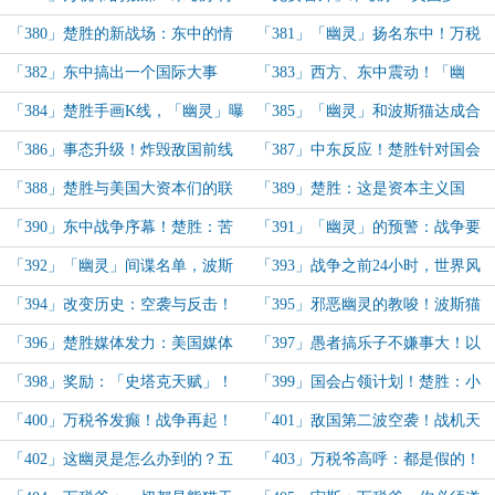
进一步：州参议员！
不！我只相信老板！
「380」楚胜的新战场：东中的情
「381」「幽灵」扬名东中！万税
报幽灵，拖美国下水，搞事！
爷、马斯克决裂！
「382」东中搞出一个国际大事
「383」西方、东中震动！「幽
件！这「幽灵」是大佬！巨佬！
灵」哪里来的？
「384」楚胜手画K线，「幽灵」曝
「385」「幽灵」和波斯猫达成合
光引发国际原油、黄金大涨！
作！
「386」事态升级！炸毁敌国前线
「387」中东反应！楚胜针对国会
司令部，国际再震动！
的行动！
「388」楚胜与美国大资本们的联
「389」楚胜：这是资本主义国
盟！进入美国顶流资本！
家，你们国会要造反吗？
「390」东中战争序幕！楚胜：苦
「391」「幽灵」的预警：战争要
一苦美国，好处我来拿！
来了，你们波斯猫怎么还白日梦？
「392」「幽灵」间谍名单，波斯
「393」战争之前24小时，世界风
猫行动！美国进入战备状态！
云涌动！（还没开始）
「394」改变历史：空袭与反击！
「395」邪恶幽灵的教唆！波斯猫
轰炸敌国第一海港！损失惨重！
变强势第二波轰炸！
「396」楚胜媒体发力：美国媒体
「397」愚者搞乐子不嫌事大！以
不敢谴责，我敢！尤人气炸了！
国气炸了，要搞暗杀！
「398」奖励：「史塔克天赋」！
「399」国会占领计划！楚胜：小
全世界看热闹：美国它退缩了！
李子，想当国会议员吗？想当总统
「400」万税爷发癫！战争再起！
「401」敌国第二波空袭！战机天
吗？
幽灵和波斯猫的合作大单！
敌！幽灵一战封神了！
「402」这幽灵是怎么办到的？五
「403」万税爷高呼：都是假的！