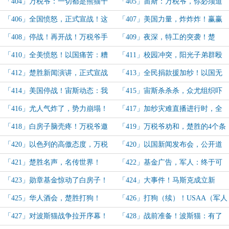
角大楼都急了！
宙斯：美国，你让我很失望！
「404」万税爷：一切都是熊猫干
「405」宙斯：万税爷，你必须道
的！熊猫：？？？
歉！轰炸驱逐舰，美国被拖下水！
「406」全国愤怒，正式宣战！这
「407」美国力量，炸炸炸！赢赢
一次，美国能赢吗？
赢！拖鞋军：我也没啥损失啊？
「408」停战！再开战！万税爷手
「409」夜深，特工的突袭！楚
画K线！摩德特工来袭：楚胜死定
胜：时代变了，无人机安防才是王
「410」全美愤怒！以国痛苦：糟
「411」校园冲突，阳光子弟群殴
了！
者！
糕，我们招惹了个最大的麻烦！
尤人！楚胜：奖励，必须狠狠奖励！
「412」楚胜新闻演讲，正式宣战
「413」全民捐款援加纱！以国无
油人！
能狂怒！
「414」美国停战！宙斯动态：我
「415」宙斯杀杀杀，众尤组织吓
这次要大开杀戒！全美沸腾！
得连夜解散！
「416」尤人气炸了，势力崩塌！
「417」加纱灾难直播进行时，全
加纱新闻资料传回来了！
美沉默了！
「418」白房子脑壳疼！万税爷邀
「419」万税爷劝和，楚胜的4个条
请楚胜！
件！
「420」以色列的高傲态度，万税
「420」以国新闻发布会，公开道
爷推特怒骂：自以为是，贪得无厌！
歉！
「421」楚胜名声，名传世界！
「422」基金广告，军人：终于可
以投资阳光基金了！感恩有你！
「423」勋章基金惊动了白房子！
「424」大事件！马斯克成立新
楚胜的国籍问题！
党！和楚胜强强联手！
「425」华人酒会，楚胜打狗！
「426」打狗（续）！USAA（军人
基金）感觉到了生存压力！
「427」对波斯猫战争拉开序幕！
「428」战前准备！波斯猫：有了