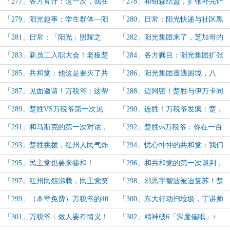
张，创造伟业正当时！
书》，万税爷、马圣：这楚胜疯了！
「277」各方算计：这一次，我在
「278」和钮森结盟，扩张补完计
100层！楚胜：这一次，我在大气
划！
「279」阳光趣事：学生群体—阳
「280」日常：阳光快递与社区黑
层！
光会！黑帮看了都怕！
帮的关系：劲！霸！欺！
「281」日常：「阳光」照耀之
「282」阳光集团来了，芝加哥的
处，混乱社区的变化！
太阳就有了！
「283」新员工入职大会！老板楚
「284」各方瞩目：阳光集团扩张
先生，他像个太阳！
太离谱了！
「285」共和党：他这是要灭了共
「286」阳光集团遭遇困境，八
和党啊！
卦，美国11月份形势
「287」见面邀请！万税爷：这帮
「288」迈阿密！楚胜与伊万卡同
虫豸再多谄媚，都不及楚胜一句赞
框，引发美国舆论震动！
「289」楚胜VS万税爷第一次见
「290」连胜！万税爷发疯：楚，
美！
面，到赌场大杀四方！
你就是上帝！
「291」和马斯克的第一次对话，
「292」楚胜vs万税爷：你在一百
针锋相对！
层，我在大气层！（包含大量谈话博
「293」楚胜挑拨，红州人民气炸
「294」忧心忡忡的共和党：我们
弈）
了，给共和党上压力！
真的能一直强硬下去吗？
「295」民主党也要来掺和！
「296」和共和党的第一次谈判，
谈崩了！
「297」红州民怨沸腾，民主党笑
「298」邪恶宇智波被迫复苏！楚
断肠！默多克紧急开会，FOX危机！
胜、万税爷，征战拉斯维加斯！
「299」（本章免费）万税爷的40
「300」东大行动扫垃圾，丁讲师
忠诚度！楚胜决定：先做蓝州王！
直播，网友：什么？胜哥变列强了！
「301」万税爷：做人要有情义！
「302」精神破6「深度催眠」+