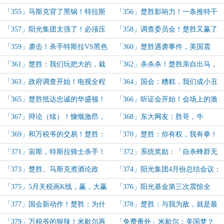
人！阳光科技·义肢亮相！
苏，杀！
「355」马斯克背了黑锅！特拉斯
「356」楚胜影响力！一条推特干
再次暴跌！
掉一个司法高官！
「357」阳光集团太强了！必须压
「358」调查委员会！楚胜又赢了
制！杀手来袭，楚胜兴奋！
舆论！杀手来了！
「359」袭击！杀手特斯拉VS黑色
「360」楚胜遇袭事件，美国震
雪佛兰！鸡蛋碰钢板！
动！
「361」楚胜：我们玩把大的，栽
「362」杀杀杀！楚胜亲自出马，
赃国会！通用汽车、特斯拉反应！
栽赃录音到手！
「363」政府调查开始！电视全程
「364」国会：糟糕，我们成小丑
直播，全美收视率爆表！
了！楚胜的反击！
「365」楚胜抵达忠诚的华盛顿！
「366」听证会开始！会场上的激
全美瞩目！
烈辩论！
「367」辩论（续）！慷慨激昂，
「368」东大网友：胜哥，牛
全场掌声，最后一击致命！
逼！！
「369」和万税爷的交易！楚胜：
「370」楚胜：你有权，我有拳！
你们为什么逼我杀杀杀！
雨夜杀人，华盛顿震动！
「371」宙斯，特斯拉骑士杀手！
「372」系统奖励：「自杀蜂群无
马斯克再度眼前一黑！
人机」！马斯克的可靠朋友楚胜！
「373」楚胜、马斯克煮酒论政
「374」阳光集团4月份总结会议：
治！人生导师楚胜！
400万员工，2000万民生！无敌！
「375」5月关税画K线，赢，大赢
「376」阳光基金第三次震惊全
特赢，赢麻了！
美！万税爷抄袭：荣光我不独享！
「377」国会新动作！楚胜：为什
「378」楚胜：与我为敌，就是最
么要逼我？！
大的罪！杀！
「379」万税爷的狠辣！米歇尔再
「免费番外」米歇尔：美国梦？