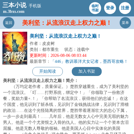
三本小说
手机版
临时
登录
注册
书架
m.3bxs.com
美利坚：从流浪汉走上权力之巅！
返回
菜单
美利坚：从流浪汉走上权力之巅！
作者：皮皮树
类别：都市重生
状态：连载中
更新时间：2026-08-06 08:03:44
最新章节：
「446」教训慕洋犬女记者，墨西哥攻略！
开始阅读
加入书架
美利坚：从流浪汉走上权力之巅！简介：
（万均定老作者，质量保证。）楚胜穿越重生，成为了美利坚的
一个流浪汉。「叮……打野系统，绑定中！」「你领取了一份救济
餐，奖励力量+.！」「你帮助了名流浪汉，获得他们的忠诚！」在这
个国度，他见识到了斩杀线，见识到了金钱挑战法律，见识到了滑稽
的政治……在这个光怪陆离的世界，楚胜带着逐渐壮大的忠心下属，
一步一步走到最高！……几年后，他是无数女人心中完美无瑕的魅力
男人。他是一个个尤资恨之入骨的仇人。他的实力让一个个资本含泪
屈服。他是无数人尊敬的领袖。他是美国人心目中实体化的美国