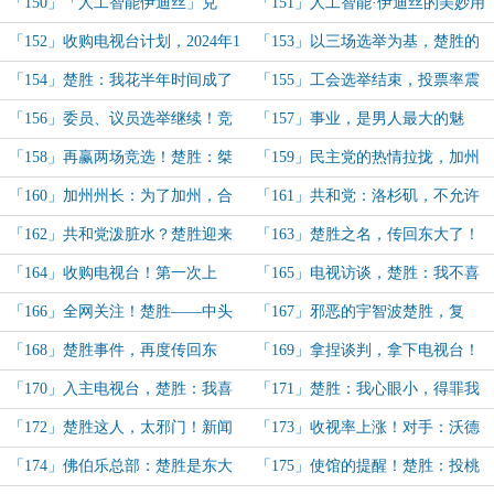
无人机」第一次亮相！
闻风丧胆！
「150」「人工智能伊迪丝」兑
「151」人工智能·伊迪丝的美妙用
换！楚胜先生，伊迪丝竭诚为您服
处！
「152」收购电视台计划，2024年1
「153」以三场选举为基，楚胜的
务！
月事件纷纭
美国王者之路！
「154」楚胜：我花半年时间成了
「155」工会选举结束，投票率震
资本，该装逼就装逼！
惊洛杉矶政界！
「156」委员、议员选举继续！竞
「157」事业，是男人最大的魅
选机构：这个楚胜，竞选最大变量！
力！美女的崇拜！
「158」再赢两场竞选！楚胜：桀
「159」民主党的热情拉拢，加州
桀桀~~未来美国是我的了！
州长的关注！
「160」加州州长：为了加州，合
「161」共和党：洛杉矶，不允许
作愉快！
有如此牛逼的人存在！干他！
「162」共和党泼脏水？楚胜迎来
「163」楚胜之名，传回东大了！
高速涨粉期，感谢老铁送大火箭！
「164」收购电视台！第一次上
「165」电视访谈，楚胜：我不喜
NBC新闻专访！
欢钱，我对钱不感兴趣！
「166」全网关注！楚胜——中头
「167」邪恶的宇智波楚胜，复
奖了！
苏！
「168」楚胜事件，再度传回东
「169」拿捏谈判，拿下电视台！
大！
不甘的阴谋！
「170」入主电视台，楚胜：我喜
「171」楚胜：我心眼小，得罪我
欢你们开始那桀骜不驯的样子！
的就要死！杀！
「172」楚胜这人，太邪门！新闻
「173」收视率上涨！对手：沃德
之神·伊迪丝！
发！怎么楚胜干一行成功一行？
「174」佛伯乐总部：楚胜是东大
「175」使馆的提醒！楚胜：投桃