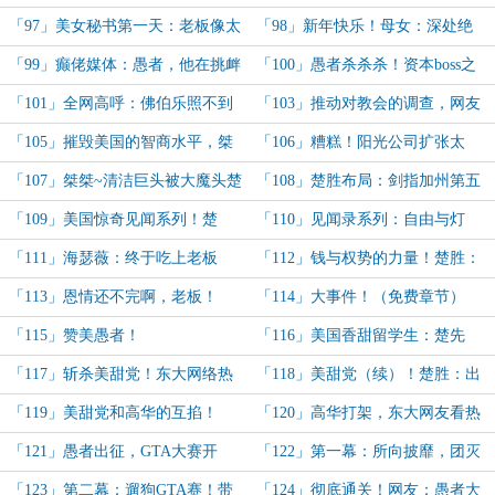
个美女高材生过去！
南女，与外国女……
「97」美女秘书第一天：老板像太
「98」新年快乐！母女：深处绝
阳！忠诚！
望，看见光明！
「99」癫佬媒体：愚者，他在挑衅
「100」愚者杀杀杀！资本boss之
你啊！快出来杀杀杀！
死！
「101」全网高呼：佛伯乐照不到
「103」推动对教会的调查，网友
的地方，愚者的光可以照到！
愤怒：这些教会fucking***！
「105」摧毁美国的智商水平，桀
「106」糟糕！阳光公司扩张太
桀桀~~
快，被清洁巨头给盯上了！
「107」桀桀~清洁巨头被大魔头楚
「108」楚胜布局：剑指加州第五
胜盯上了：杀杀杀！
大工会席主之位！
「109」美国惊奇见闻系列！楚
「110」见闻录系列：自由与灯
胜：这个，我又没见过！
塔？残酷的现实！
「111」海瑟薇：终于吃上老板
「112」钱与权势的力量！楚胜：
了！公司快速扩张，同行记恨！
桀桀桀~~~
「113」恩情还不完啊，老板！
「114」大事件！（免费章节）
「115」赞美愚者！
「116」美国香甜留学生：楚先
生，求求你，给我份工作吧！
「117」斩杀美甜党！东大网络热
「118」美甜党（续）！楚胜：出
闹了！
来混，要讲势力讲背景！小瘪三！
「119」美甜党和高华的互掐！
「120」高华打架，东大网友看热
闹
「121」愚者出征，GTA大赛开
「122」第一幕：所向披靡，团灭
启！
萨克勒家族！
「123」第二幕：遛狗GTA赛！带
「124」彻底通关！网友：愚者大