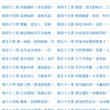
会范氷氷（九天日万）
爆了
第四十二章 内娱爆炸！冰冰震惊！
第四十三章 围猎，强大影响力，三
（十天日万求订阅！）
大追逐
第四十四章 选择柏林，选角完成
第四十五章 慈善晚宴，妖妃，利刃
（11天日万求订阅！）
出鞘！（求订阅！）
第四十六章 曹贼，老实人，克制
第四十七章 再见2004年！冠军！一
（12天连续日万求订阅！）
起放烟花！
第四十八章 杨过降临与不当龟龟
第四十九章 分化舆论与新戏开机！
（13天日万！求订阅！）
第五十章 第一场戏，收割柏林（万
第五十一章 变鬼与站着把奖拿了！
更！求订阅！）
第五十二章 会不会太伤他！《石
第五十三章 为世界增彩！羡慕！人
头》？！（求月票！）
兵器！说戏！
第五十四章 逆天演技！壮大！知不
第五十五章 七千万现金！道争初
可为而为之！（求月票求订阅！）
现！节奏骤起！
第五十六章 电影杀青，顷刻炼化！
第五十七章 天不生华夏，人类万古
新戏宣发的燃料！
如长夜！
第五十八章 温言在口，大棒在手！
第五十九章 华娱盛宴！今非昔比！
第六十章 电影上映！更强的电影！
第六十一章 首日破纪录！大赢经的
票房爆炸！（求订阅！求月票！）
厉害！
第六十二章 行业震惊！再破记录！
第六十三章 男女通吃！举重若轻！
我只要票房！
第六十四章 横推！首周即冠军！
第六十五章 进击的范氷氷！冰水横