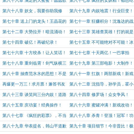
杀！杀！杀！
流！
第六十六章 满足的大蜜蜜！蠢蠢欲
第六十七章 疯狂的女妖精！都想吃
动的霍斯燕！
一口唐僧肉！
第六十八章 妖女，我要你助我修
第六十九章 内娱地震！行业巨变！
行！
第七十章 送上门的龙头！王晶花的
第七十一章 狂赚积分！沈逸达的战
诱惑！
略思维！
第七十二章 大势拉开！暗流涌动！
第七十三章 英雄查英雄！打的就是
文化买办的嚎叫！
精英！
第七十四章 破亿！再破纪录！
第七十五章 不可能绝对不可能！冰
之再蝉鸣！
第七十六章 十方绞杀！让人笑话！
第七十七章 十天两亿！一巴掌拍
死！
第七十八章 重剑临霄！剑气纵横三
第七十九章 第三部电影！大制作！
万里，一剑光寒十九洲！（万字求月
老实人沈逸达！
第八十章 抽查范氷氷的思想！不是
第八十一章 扛旗！两部新戏！新戏
票！）
女性题材！
朝代！（求月票！）
再爆更一万三！求月票！兼答书友
第八十二章 沈指导，孙学员，霍小
疑惑！
妖！
第八十三章 谈笑间三分内娱！道路
第八十四章 修罗场！众女争风！
自信！巨头腾达！民营两极！
第八十五章 庆功宴！经典操作！
第八十六章 蜜罐冲满！新戏改动！
（求保底月票！）
第八十七章 《疯狂的彩票》，不当
第八十八章 杀青！登顶！冠军！功
人
成不必在我！（求月票！）
第八十九章 华表提名，韩山平道歉
第九十章 项目细节！今非昔比！极