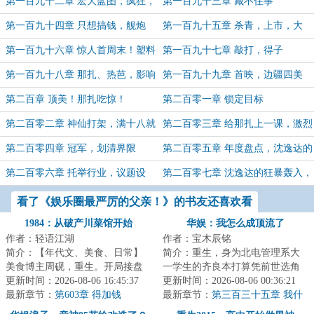
山
第一百九十二章 宏大蓝图，疯狂，
第一百九十三章 藏不住事
扶持对手
第一百九十四章 只想搞钱，舰炮
第一百九十五章 杀青，上市，大
戏，确定剧情
卖，赚钱
第一百九十六章 惊人首周末！塑料
第一百九十七章 敲打，得子
姐妹！
第一百九十八章 那扎、热芭，影响
第一百九十九章 首映，边疆四美
力体现
第二百章 顶美！那扎吃惊！
第二百零一章 锁定目标
第二百零二章 神仙打架，满十八就
第二百零三章 给那扎上一课，激烈
好
贺岁档
第二百零四章 冠军，划清界限
第二百零五章 年度盘点，沈逸达的
行业地位
第二百零六章 托举行业，议题设
第二百零七章 沈逸达的狂暴轰入，
计，不轻松
莫名破防！
看了《娱乐圈最严厉的父亲！》的书友还喜欢看
1984：从破产川菜馆开始
华娱：我怎么成顶流了
作者：轻语江湖
作者：宝木辰铭
简介：【年代文、美食、日常】
简介：重生，身为北电管理系大
美食博主周砚，重生。开局接盘
一学生的齐良本打算凭前世选角
一家破产川菜馆。跷脚牛肉、夫
更新时间：2026-08-06 16:45:37
导演的经验，积攒人脉资本重操
更新时间：2026-08-06 00:36:21
妻肺片、麻婆豆...
最新章节：
第603章 得加钱
旧业。没想到进...
最新章节：
第三百三十五章 我什
么东西啊我去催人家