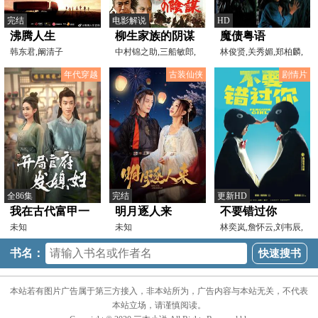
完结
电影解说
HD
沸腾人生
柳生家族的阴谋
魔债粤语
韩东君,阚清子
[电影解说]
中村锦之助,三船敏郎,
林俊贤,关秀媚,郑柏麟,
千叶真一
杨泽霖
年代穿越
古装仙侠
剧情片
全86集
完结
更新HD
我在古代富甲一
明月逐人来
不要错过你
方&开局官府发
未知
未知
林奕岚,詹怀云,刘韦辰,
纳豆,阳靓,段钧豪,方
媳妇
书名：
本站若有图片广告属于第三方接入，非本站所为，广告内容与本站无关，不代表
本站立场，请谨慎阅读。