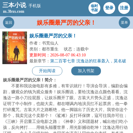
三本小说
手机版
临时
登录
注册
书架
m.3bxs.com
娱乐圈最严厉的父亲！
返回
菜单
娱乐圈最严厉的父亲！
作者：书荒仙人
类别：都市重生
状态：连载中
更新时间：2026-08-07 06:43:10
最新章节：
第二百零七章 沈逸达的狂暴轰入，莫名破
防！
开始阅读
加入书架
娱乐圈最严厉的父亲！简介：
不要和我说做电影有多难，有常识就行！导演会导演，编剧会编
剧，赚观众的钱为观众服务！娱乐圈说，要给沈逸达点颜色看看。沈
逸达一路小刀拉屁股，让娱乐圈开了眼。古装大片势头正盛，沈逸达
证明了中小制作，也能大卖。都在嘲讽内地演员扛不起票房，他一拳
打碎魔咒。古装大片之路断绝，他一脚踹出了历史大片。我管你这个
那个，我卖完这个卖那个！《鲨滩》反打环保牌，寇可往我亦可往；
《三峡》开启重工业电影之路；《神拳》义和团题材，喊出他们吃小
孩，反向拷打.......用镜头颠覆世界，用光影撼动乾坤！沈逸达用行动