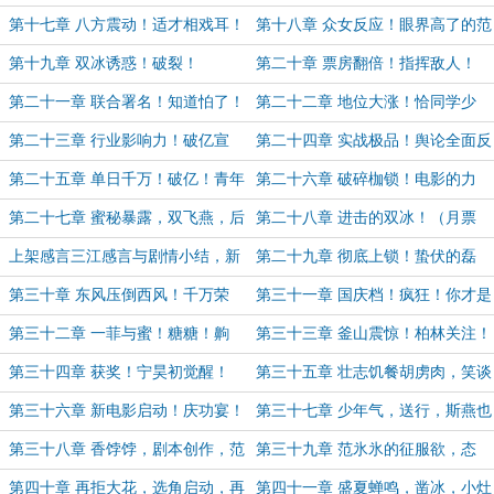
（6k4，求追读！）
一，求追读，求月票！）
第十七章 八方震动！适才相戏耳！
第十八章 众女反应！眼界高了的范
（5k2，求追读！求保底月票！）
氷氷！（5k5，求追读！）
第十九章 双冰诱惑！破裂！
第二十章 票房翻倍！指挥敌人！
（4k8，求追读！）
（6k3，求追读！）
第二十一章 联合署名！知道怕了！
第二十二章 地位大涨！恰同学少
（5k8，求追读！）
年！（6k！三合一！求追读！）
第二十三章 行业影响力！破亿宣
第二十四章 实战极品！舆论全面反
言！燕鸯齐飞！（求月票！求追
转！不懂！（月票+1求月票！求追
第二十五章 单日千万！破亿！青年
第二十六章 破碎枷锁！电影的力
读！）
读！）
无罪！（求追读！）
量！叙事之战！（月票+2，求追
第二十七章 蜜秘暴露，双飞燕，后
第二十八章 进击的双冰！（月票
读！）
悔冰（求追读）
+3，求追读，求月票！）
上架感言三江感言与剧情小结，新
第二十九章 彻底上锁！蛰伏的磊
书目标
子！大踏步后退！（求首订！）
第三十章 东风压倒西风！千万荣
第三十一章 国庆档！疯狂！你才是
光！青年无限！（求首订！均订
来者！（求订阅！均订400+）
第三十二章 一菲与蜜！糖糖！齁
第三十三章 釜山震惊！柏林关注！
+3）
甜！（日万求订阅！均订700+）
（求订阅！）
第三十四章 获奖！宁昊初觉醒！
第三十五章 壮志饥餐胡虏肉，笑谈
（求订阅！继续日万！均订+10）
渴饮匈奴血！（6k求订阅！）
第三十六章 新电影启动！庆功宴！
第三十七章 少年气，送行，斯燕也
（七天日万）
后悔（4k求订阅！）
第三十八章 香饽饽，剧本创作，范
第三十九章 范氷氷的征服欲，态
氷氷的诱惑（第八天日万！）
度，电影全面启动（5k求订阅！）
第四十章 再拒大花，选角启动，再
第四十一章 盛夏蝉鸣，凿冰，小灶