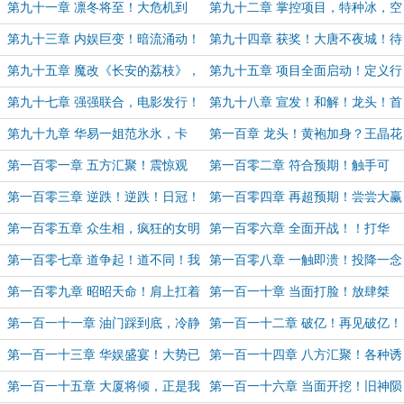
大震撼！
第九十一章 凛冬将至！大危机到
第九十二章 掌控项目，特种冰，空
来！折服韩山平！
降冰，居家冰（四更求月票！）
第九十三章 内娱巨变！暗流涌动！
第九十四章 获奖！大唐不夜城！待
群雄逐鹿！
到秋来九月八！
第九十五章 魔改《长安的荔枝》，
第九十五章 项目全面启动！定义行
文之道在诛心！
业！查不查？（求月票！））
第九十七章 强强联合，电影发行！
第九十八章 宣发！和解！龙头！首
映！
第九十九章 华易一姐范氷氷，卡
第一百章 龙头！黄袍加身？王晶花
bug的冰，君子导
的诱惑！
第一百零一章 五方汇聚！震惊观
第一百零二章 符合预期！触手可
众！笑声如雷！票房爆了！（9k求月
及！
第一百零三章 逆跌！逆跌！日冠！
第一百零四章 再超预期！尝尝大赢
票！）
贺岁档的爹！
经的厉害！
第一百零五章 众生相，疯狂的女明
第一百零六章 全面开战！！打华
星们
易！
第一百零七章 道争起！道不同！我
第一百零八章 一触即溃！投降一念
不是龙头！谁是！
起，刹那天地宽！
第一百零九章 昭昭天命！肩上扛着
第一百一十章 当面打脸！放肆桀
电影！（求月票求订阅！）
骜！许情失态！（求订阅求月
第一百一十一章 油门踩到底，冷静
第一百一十二章 破亿！再见破亿！
票！））
的沈逸达（求订阅求月票！））
华娱爆了！（求订阅！求月票！））
第一百一十三章 华娱盛宴！大势已
第一百一十四章 八方汇聚！各种诱
去！
惑！优先挑选！
第一百一十五章 大厦将倾，正是我
第一百一十六章 当面开挖！旧神陨