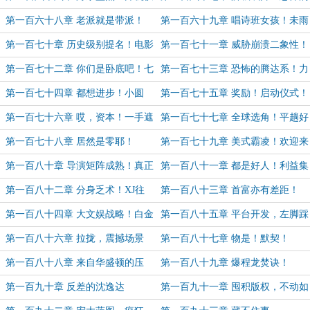
式！《囧途》首映！
娱乐股！万亿之姿！
第一百六十八章 老派就是带派！
第一百六十九章 唱诗班女孩！未雨
绸缪！半步首富！冲奖季！
第一百七十章 历史级别提名！电影
第一百七十一章 威胁崩溃二象性！
上映！导演团队建设！
再破纪录！轰开春节档！专员！赢者
第一百七十二章 你们是卧底吧！七
第一百七十三章 恐怖的腾达系！力
如麻！
天十亿！续集敲定！
量质变！
第一百七十四章 都想进步！小圆
第一百七十五章 奖励！启动仪式！
满！
第一百七十六章 哎，资本！一手遮
第一百七十七章 全球选角！平趟好
天的沈逸达！
莱坞！龙组构想！
第一百七十八章 居然是零耶！
第一百七十九章 美式霸凌！欢迎来
到好莱坞！
第一百八十章 导演矩阵成熟！真正
第一百八十一章 都是好人！利益集
目的！面子和里子！
团的加持！
第一百八十二章 分身乏术！XJ往
第一百八十三章 首富亦有差距！
事！
第一百八十四章 大文娱战略！白金
第一百八十五章 平台开发，左脚踩
大神的幻想！
右脚
第一百八十六章 拉拢，震撼场景
第一百八十七章 物是！默契！
第一百八十八章 来自华盛顿的压
第一百八十九章 爆程龙焚诀！
力！
第一百九十章 反差的沈逸达
第一百九十一章 囤积版权，不动如