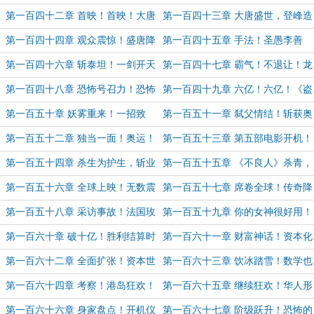
票！）
歌向大唐！
醒！叫停《投名状》！
第一百四十二章 首映！首映！大唐
第一百四十三章 大唐盛世，登峰造
盛世！破纪录发行！
极！
第一百四十四章 观众震惊！盛唐降
第一百四十五章 手法！圣愚李善
临！这就是历史大片！
德！震撼票房！
第一百四十六章 斩泰坦！一剑开天
第一百四十七章 霸气！不退让！龙
门！
头真正的样子！
第一百四十八章 恐怖号召力！恐怖
第一百四十九章 六亿！六亿！《盗
项目！最强组合！双J！真当日本人
梦》剧本！无敌成绩！
第一百五十章 妖雾重来！一招致
第一百五十一章 弑父情结！斩获奥
了！
命！李铵严父！（求月票！）
斯卡！给我爬！
第一百五十二章 独当一面！奥运！
第一百五十三章 第五部电影开机！
奥运！遗憾与震撼！
推动上市！抓住机会！
第一百五十四章 杀生为护生，斩业
第一百五十五章 《不良人》杀青，
非斩人！
圣诞小麋鹿，《盗梦》首映（求月
第一百五十六章 全球上映！无数震
第一百五十七章 席卷全球！传奇降
票！）
撼！（求月票！）
临！国际大导！
第一百五十八章 采访事故！法国玫
第一百五十九章 你的女神很好用！
瑰！危机到来！
沈逸达的野心！
第一百六十章 破十亿！胜利结算时
第一百六十一章 财富神话！资本化
刻！百亿身家！
身！范氷氷上锁！媒体的疯狂！
第一百六十二章 全面扩张！资本世
第一百六十三章 饮冰踏雪！数学也
界！ 厚壁垒！
要学！
第一百六十四章 考察！港岛狂欢！
第一百六十五章 继续狂欢！华人形
续集！野心！
象！战斗在北美！炸裂富豪榜！
第一百六十六章 身家盘点！开机仪
第一百六十七章 阶级跃升！恐怖的