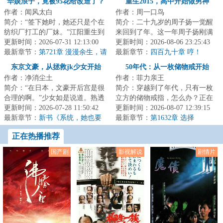
华娱浪子，竟被95花给改造了？
重生2015，高中开始做男神
作者：闻风太白
作者：周一口鸟
简介：“签下她时，她还只是个在
简介：二十九岁的周子扬一觉醒
纺织厂打工的厂妹。”江阳重生到
来回到了年。这一年周子扬刚满
年，觉醒小花养成系统，只要培
更新时间：2026-07-31 12:13:00
十八岁，在县一中高三一班就
更新时间：2026-08-06 23:25:43
养艺人，就...
最新章节：
第721章 漫漫余生，请
读。这一年的夏天...
最新章节：
四百九十章 哼！
多指教
东京文豪，从拯救jk少女开始
50年代：从一枚储物戒开始
作者：净消尘土
作者：菲力亲王
简介：“在日本，文豪开后宫是很
简介：穿越到了年代，只有一枚
合理的啊。”少女如是说道。熟透
立方的储物戒指，怎么办？正在
的邻家太太，强势的御姐编辑，
更新时间：2026-07-28 11:50:42
苦恼的时候，更可怕的事情发生
更新时间：2026-08-07 12:39:15
知性的美女...
最新章节：
新书《系统，她也要
了，父母在眼前...
最新章节：
第1632章 选择
当我的狗吗？》
正在热播推荐
国产剧
影视解说
剧情片