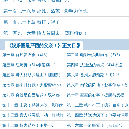
第一百九十八章 那扎、热芭，影响力体现
第一百九十七章 敲打，得子
第一百九十六章 惊人首周末！塑料姐妹！
《娱乐圈最严厉的父亲！》正文目录
第一章 首映发布会（4k6）
第二章 电影合为时而拍（5k3）
第三章 红与黄（5k4求追读！）
第四章 沈逸达的弱点（4k4求追
读）
第五章 贵人相助的理由！糖糖哭
第六章 首周末超预期！飞升！
了！各方瞩目！（5k求追读）
（6k8三合一求追读！）
第七章 都来讨好我！大蜜蜜emo！
第八章 舆论的阵地！叙事争夺！禁
成人的世界（4k9，求追读）
忌领域！（5k求追读！）
第九章 身份是自己给的！双冰都
第十章 蜜蜜的心事！提醒与反提
要！（爆更！8k1四合一，求追
醒！（5k6，求追读！）
第十一章 上锁！持续热映！影响力
第十二章 拷打小王！疯狂做空！冰
读！）
扩散！（4k7求追读！）
妹妹！（4k9求追读！）
第十三章 蠢人的灵机一动！打就打
第十四章 沈逸达疯了！他要向港圈
了！（万字！求追读！）
开战！（5k8，求追读！求月票！）
第十五章 权力结构！不堪一击！
第十六章 一剑临霄！（7k1三合