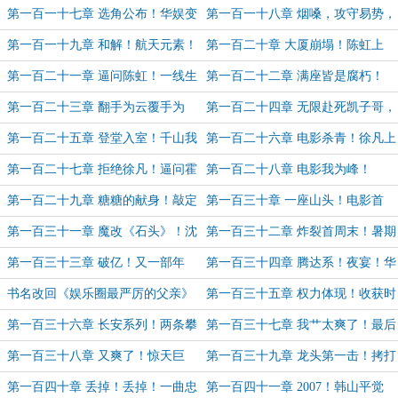
辈建功立业之时！
落！新神当立！
第一百一十七章 选角公布！华娱变
第一百一十八章 烟嗓，攻守易势，
天！（一万三求月票！）
糖糖出击！
第一百一十九章 和解！航天元素！
第一百二十章 大厦崩塌！陈虹上
天崩地裂！整合产业链！
门！
第一百二十一章 逼问陈虹！一线生
第一百二十二章 满座皆是腐朽！
机！
（求订阅！求追订）
第一百二十三章 翻手为云覆手为
第一百二十四章 无限赴死凯子哥，
雨！
电影开机
第一百二十五章 登堂入室！千山我
第一百二十六章 电影杀青！徐凡上
独行！
门！
第一百二十七章 拒绝徐凡！逼问霍
第一百二十八章 电影我为峰！
斯燕！
第一百二十九章 糖糖的献身！敲定
第一百三十章 一座山头！电影首
短片！收视爆炸！
映！秦兰仰慕！
第一百三十一章 魔改《石头》！沈
第一百三十二章 炸裂首周末！暑期
逸达之暗！兰花绽放！
档赢家！独当一面！
第一百三十三章 破亿！又一部年
第一百三十四章 腾达系！夜宴！华
冠！娱乐圈我做主！
易俯首！行业地位！（万字，求月
书名改回《娱乐圈最严厉的父亲》
第一百三十五章 权力体现！收获时
票！）
刻！最佳选择！
第一百三十六章 长安系列！两条攀
第一百三十七章 我艹太爽了！最后
登线！华易严父！短片女主！
一击！行业变天！
第一百三十八章 又爽了！惊天巨
第一百三十九章 龙头第一击！拷打
变！双冰交锋！（继续万更！求月
韩山平！
第一百四十章 丢掉！丢掉！一曲忠
第一百四十一章 2007！韩山平觉