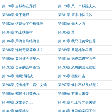
第678章 全城都在拜我
第679章 又一个城隍夫人
第680章 天下无双
第681章 原来神位很吵
第682章 这是丢了个核弹啊
第683章 先天之力
第684章 朽土扶桑树
第685章 蜚
第686章 用流言终结流言
第687章 我只信黄莺仙尊
第688章 连鸡哥都算奇才？
第689章 又是地煞星啊！
第690章 黄阿姨会攘星术
第691章 病虎鸡进宫面圣
第692章 灵帝的宫中市场
第693章 忽悠的回光返照
第694章 仙境消耗战
第695章 相柳出击
第696章 挖出地宝，宫中女仙
第697章 修仙不成反成魔？
第698章 貂蝉拜月焚香境
第699章 有缘人来袭
第700章 这里是九天
第701章 抢玉玺才是关键
第702章 幽冥搏杀
第703章 暴君的吴国玉玺