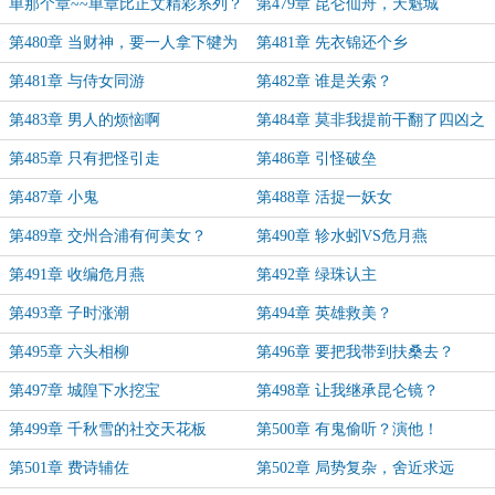
单那个章~~单章比正文精彩系列？
第479章 昆仑仙舟，天魁城
第480章 当财神，要一人拿下犍为
第481章 先衣锦还个乡
郡
第481章 与侍女同游
第482章 谁是关索？
第483章 男人的烦恼啊
第484章 莫非我提前干翻了四凶之
一？
第485章 只有把怪引走
第486章 引怪破垒
第487章 小鬼
第488章 活捉一妖女
第489章 交州合浦有何美女？
第490章 轸水蚓VS危月燕
第491章 收编危月燕
第492章 绿珠认主
第493章 子时涨潮
第494章 英雄救美？
第495章 六头相柳
第496章 要把我带到扶桑去？
第497章 城隍下水挖宝
第498章 让我继承昆仑镜？
第499章 千秋雪的社交天花板
第500章 有鬼偷听？演他！
第501章 费诗辅佐
第502章 局势复杂，舍近求远