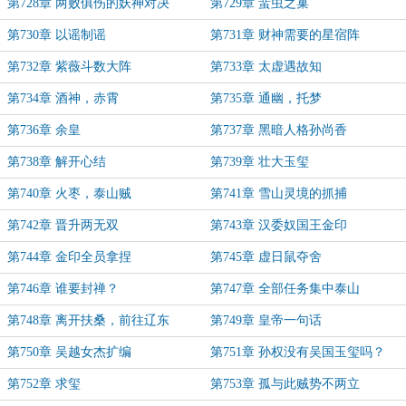
第728章 两败俱伤的妖神对决
第729章 蜚虫之巢
第730章 以谣制谣
第731章 财神需要的星宿阵
第732章 紫薇斗数大阵
第733章 太虚遇故知
第734章 酒神，赤霄
第735章 通幽，托梦
第736章 余皇
第737章 黑暗人格孙尚香
第738章 解开心结
第739章 壮大玉玺
第740章 火枣，泰山贼
第741章 雪山灵境的抓捕
第742章 晋升两无双
第743章 汉委奴国王金印
第744章 金印全员拿捏
第745章 虚日鼠夺舍
第746章 谁要封禅？
第747章 全部任务集中泰山
第748章 离开扶桑，前往辽东
第749章 皇帝一句话
第750章 吴越女杰扩编
第751章 孙权没有吴国玉玺吗？
第752章 求玺
第753章 孤与此贼势不两立