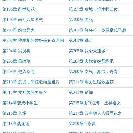
然……
第196章 乱世妖花
第197章 攻城，轸水蚓归位
第198章 南斗六星系统
第199章 黑化
第200章 憋出异火
第201章 降将符：败寇枭雄马超
第202章 曹丞相的爱好是有道理的
第203章 逃走
第204章 冥灵树
第205章 昆仑天速城
第206章 吕绮玲
第207章 去找文姬貂蝉吧
第208章 进入蔡府
第209章 文气，蠹虫，丹青
第210章 意境，闻弦歌而至雅意
第211章 用力过猛救孟获
第212章 女神级的将星？
第213章 貂蝉
第214章变成小学生
第215章比武在即，王异送女
第216章 入场
第217章 云中鹤人人得而诛之
第218章战庞德
第219章回永昌