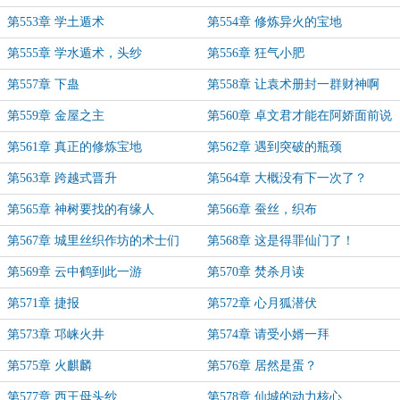
第553章 学土遁术
第554章 修炼异火的宝地
第555章 学水遁术，头纱
第556章 狂气小肥
第557章 下蛊
第558章 让袁术册封一群财神啊
第559章 金屋之主
第560章 卓文君才能在阿娇面前说
上话
第561章 真正的修炼宝地
第562章 遇到突破的瓶颈
第563章 跨越式晋升
第564章 大概没有下一次了？
第565章 神树要找的有缘人
第566章 蚕丝，织布
第567章 城里丝织作坊的术士们
第568章 这是得罪仙门了！
第569章 云中鹤到此一游
第570章 焚杀月读
第571章 捷报
第572章 心月狐潜伏
第573章 邛崃火井
第574章 请受小婿一拜
第575章 火麒麟
第576章 居然是蛋？
第577章 西王母头纱
第578章 仙城的动力核心