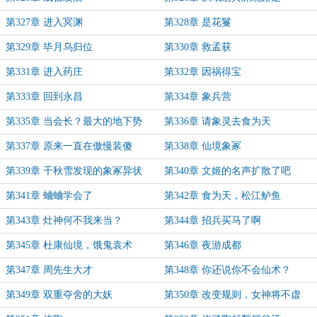
第327章 进入冥渊
第328章 是花鬘
第329章 毕月乌归位
第330章 救孟获
第331章 进入药庄
第332章 因祸得宝
第333章 回到永昌
第334章 象兵营
第335章 当会长？最大的地下势
第336章 请象灵去食为天
力？
第337章 原来一直在傲慢装傻
第338章 仙境象冢
第339章 千秋雪发现的象冢异状
第340章 文姬的名声扩散了吧
第341章 蛐蛐学会了
第342章 食为天，松江鲈鱼
第343章 灶神何不我来当？
第344章 招兵买马了啊
第345章 杜康仙境，饿鬼袁术
第346章 夜游成都
第347章 周先生大才
第348章 你还说你不会仙术？
第349章 双重夺舍的大妖
第350章 改变规则，女神将不虚