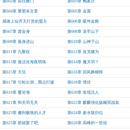
第602章 前往夔门
第603章 鲍家庄
第604章 重塑卓文君
第605章 金屋
感谢上仙齐天打赏的盟主
第606章 吸垮金殿
第607章 渡金身
第608章 哀牢山下
第609章 孤身进山
第610章 山神下山
第611章 九黎杖
第612章 攻克犍为
第613章 激活沧海夜明珠
第614章 魔关羽？
第615章 天坑
第616章 回风舞柳阵
第617章 引蛇出洞，围点打援
第618章 埋伏
第619章 覆沧海
第620章 发现活人
第621章 和关羽无关
第622章 麒麟强化版幽冥战装
第623章 傻到极致的人才
第624章 参水猿归位
第625章 那就娶了吧
第626章 高峰的一世祖