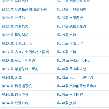
第220章 洛阳名伎
第221章 劝进将星来莺儿
第222章 弱到极致的0星武将符
第223章 不愧是貂蝉
第224章 牡丹仙
第225章 洛阳恶少
第226章 网罗势力
第227章 残损七星丹
第228章 识海梨花
第229章 文姬
第230章 七星归元境
第231章 洛阳天牢
第232章 古今六十四名将：段熲
第236章 卢植
第237章 多出一个青丹
第238 章 杀伐之气不足
第239章 紫府修炼，琴心
第240章 吕布救左慈
第241章 画虎
第242章 王允，七星宝刀
第243章 桃花运系统
第244章 文姬的双绝杀命格
第245章 血云夺舍
第246章 六丁阴神
第247章 处理残魂
第248章 妖狐