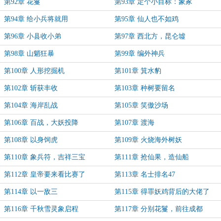
第92章 花鬘
第93章 定个小目标：象冢
第94章 给小兵将就用
第95章 仙人也不如鸡
第96章 小县收小弟
第97章 西北方，昆仑墟
第98章 山魈狂暴
第99章 编外神兵
第100章 人形挖掘机
第101章 箕水豹
第102章 斩获丰收
第103章 种树要留名
第104章 海岸乱战
第105章 笑傲沙场
第106章 百战，大妖投降
第107章 渡海
第108章 以身饲虎
第109章 火烧海外树妖
第110章 象兵符，吉祥三宝
第111章 抢仙果，造仙船
第112章 皇帝要来看比赛了
第113章 名士排名47
第114章 以一敌三
第115章 得罪妖鸡背后的大佬了
第116章 千秋雪灵象启程
第117章 分别花鬘，前往成都