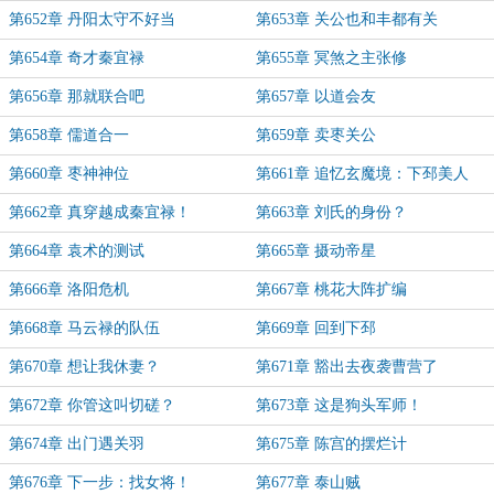
第652章 丹阳太守不好当
第653章 关公也和丰都有关
第654章 奇才秦宜禄
第655章 冥煞之主张修
第656章 那就联合吧
第657章 以道会友
第658章 儒道合一
第659章 卖枣关公
第660章 枣神神位
第661章 追忆玄魔境：下邳美人
第662章 真穿越成秦宜禄！
第663章 刘氏的身份？
第664章 袁术的测试
第665章 摄动帝星
第666章 洛阳危机
第667章 桃花大阵扩编
第668章 马云禄的队伍
第669章 回到下邳
第670章 想让我休妻？
第671章 豁出去夜袭曹营了
第672章 你管这叫切磋？
第673章 这是狗头军师！
第674章 出门遇关羽
第675章 陈宫的摆烂计
第676章 下一步：找女将！
第677章 泰山贼