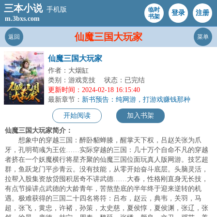
三本小说
手机版
临时
登录
注册
书架
m.3bxs.com
仙魔三国大玩家
返回
菜单
仙魔三国大玩家
作者：大烟缸
类别：游戏竞技
状态：已完结
更新时间：2024-02-18 16:15:40
最新章节：
新书预告：纯网游，打游戏赚钱那种
开始阅读
加入书架
仙魔三国大玩家简介：
想象中的穿越三国：醉卧貂蝉膝，醒掌天下权，吕赵关张为爪
牙，孔明荀彧为王佐……实际穿越的三国：几十万个自命不凡的穿越
者挤在一个妖魔横行将星齐聚的仙魔三国位面玩真人版网游。技艺超
群，鱼跃龙门平步青云。没有技能，从零开始奋斗底层。头脑灵活，
拉帮入股集资放贷囤积居奇不讲武德……大春，性格刚直身无长技，
有点节操讲点武德的大龄青年，苦熬垫底的半年终于迎来逆转的机
遇。极难获得的三国二十四名将符：吕布，赵云，典韦，关羽，马
超，张飞，黄忠，许褚，孙策，太史慈，夏侯惇，夏侯渊，张辽，张