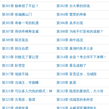
第301章 杨奉很了不起？
第302章 办大事的排场
第303章 收编搬山门
第304章 繁荣的寿春
第305章 寿春一哥的机遇
第306章 袁术出现
第307章 用伪帝稀释皇威
第308章 为啥不打富裕的成都？
第309章 陈宫策反
第310章 南中战况
第311章 前往合肥
第312章 巢湖钓鱼术士多
第313章 刘馥见了要让贤
第314章 余皇？考古停不下来啊！
第315章 卧雪堂
第316章 看见成都了
第317章 地脉不稳
第318章 富贵还乡，当城隍
第319章 当城主，夺旗幡
第320章 敌退
第321章 可以多人代练的模式：神
第322章 隐居的夏侯氏，大小张
位
第323章 古蜀巫，脸谱
第324章 找城里的各种灵
第325章 成都发展
第326章 从峨眉冥渊绕路走