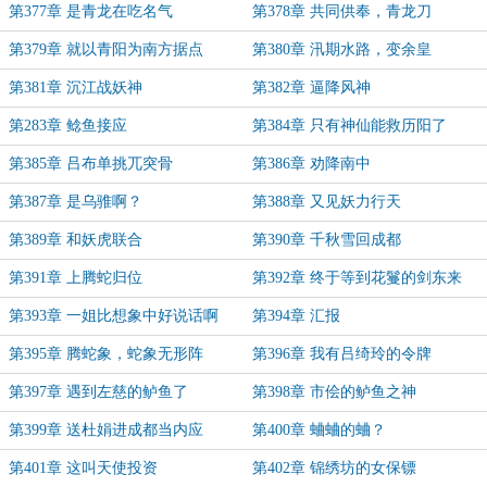
第377章 是青龙在吃名气
第378章 共同供奉，青龙刀
第379章 就以青阳为南方据点
第380章 汛期水路，变余皇
第381章 沉江战妖神
第382章 逼降风神
第283章 鲶鱼接应
第384章 只有神仙能救历阳了
第385章 吕布单挑兀突骨
第386章 劝降南中
第387章 是乌骓啊？
第388章 又见妖力行天
第389章 和妖虎联合
第390章 千秋雪回成都
第391章 上腾蛇归位
第392章 终于等到花鬘的剑东来
第393章 一姐比想象中好说话啊
第394章 汇报
第395章 腾蛇象，蛇象无形阵
第396章 我有吕绮玲的令牌
第397章 遇到左慈的鲈鱼了
第398章 市侩的鲈鱼之神
第399章 送杜娟进成都当内应
第400章 蛐蛐的蛐？
第401章 这叫天使投资
第402章 锦绣坊的女保镖