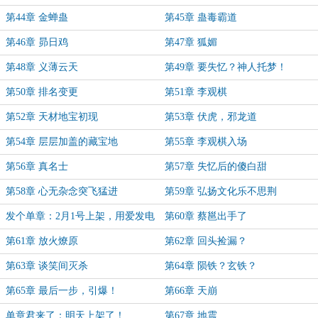
第44章 金蝉蛊
第45章 蛊毒霸道
第46章 昴日鸡
第47章 狐媚
第48章 义薄云天
第49章 要失忆？神人托梦！
第50章 排名变更
第51章 李观棋
第52章 天材地宝初现
第53章 伏虎，邪龙道
第54章 层层加盖的藏宝地
第55章 李观棋入场
第56章 真名士
第57章 失忆后的傻白甜
第58章 心无杂念突飞猛进
第59章 弘扬文化乐不思荆
发个单章：2月1号上架，用爱发电
第60章 蔡邕出手了
保证！
第61章 放火燎原
第62章 回头捡漏？
第63章 谈笑间灭杀
第64章 陨铁？玄铁？
第65章 最后一步，引爆！
第66章 天崩
单章君来了：明天上架了！
第67章 地震