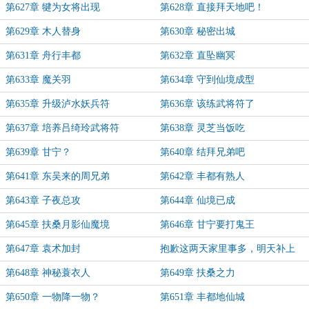
第627章 犍为女将出现
第628章 直接拜天地吧！
第629章 木人替身
第630章 秘密出城
第631章 舟行丰都
第632章 直坠幽冥
第633章 魔关羽
第634章 守到仙境成型
第635章 升级泸水妖兵符
第636章 该练武将符了
第637章 培养吕绮玲武将符
第638章 灵芝当饭吃
第639章 甘宁？
第640章 结拜兄弟吧
第641章 东吴来的周兄弟
第642章 丰都有熟人
第643章 子夜总攻
第644章 仙境已成
第645章 扶桑月影仙魔境
第646章 甘宁要打鬼王
第647章 袁术加封
抱歉这两天家里事多，明天补上
第648章 神秘蓑衣人
第649章 扶桑之力
第650章 一物降一物？
第651章 丰都地仙城