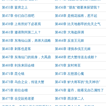
第455章 宴席之上
第456章 “朋友”都要来探望我？
第457章 你们自己猜吧
第458章 是桃花福将，惹不起
第459章 上有所好下必甚焉
第460章 比天地都早的先天之气
第461章 邀请荆州第二人？
第462章 大海盗薛洲
第463章 东海仙山派，弟弟大战略
第464章 反攻王元姬
第465章 刺客也是客
第466章 谨慎杀伐王元姬
第467章 东海仙门的前身，大禹鼎
第468章 把大蟹传送去成都？
第469章 剑东来回会稽
第470章 亥时将至
第471章 昆仑镜
第472章 左慈渡心魔
第473章 乌合之众，传送大蟹
第474章 鲈大将军的“先天神功”
第475章 前往会稽
第476章 凝丹，能看见自己属性了
第477章 去交趾抢老婆
第478章 西凉第二人