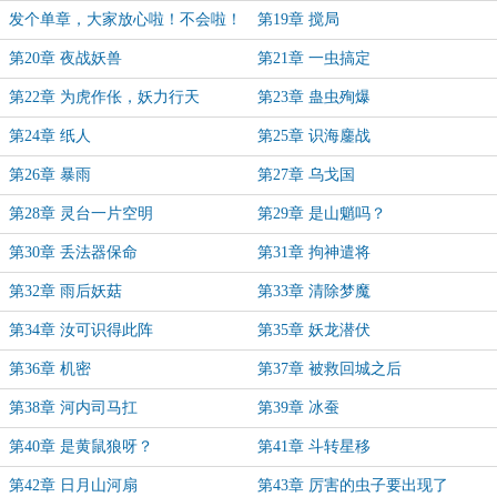
发个单章，大家放心啦！不会啦！
第19章 搅局
第20章 夜战妖兽
第21章 一虫搞定
第22章 为虎作伥，妖力行天
第23章 蛊虫殉爆
第24章 纸人
第25章 识海鏖战
第26章 暴雨
第27章 乌戈国
第28章 灵台一片空明
第29章 是山魈吗？
第30章 丢法器保命
第31章 拘神遣将
第32章 雨后妖菇
第33章 清除梦魔
第34章 汝可识得此阵
第35章 妖龙潜伏
第36章 机密
第37章 被救回城之后
第38章 河内司马扛
第39章 冰蚕
第40章 是黄鼠狼呀？
第41章 斗转星移
第42章 日月山河扇
第43章 厉害的虫子要出现了