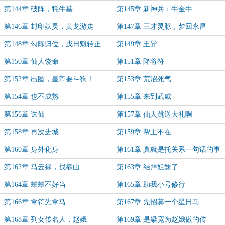
第144章 破阵，牦牛墓
第145章 新神兵：牛金牛
第146章 封印妖灵，黄龙游走
第147章 三才灵脉，梦回永昌
第148章 勾陈归位，戊日魈转正
第149章 王异
第150章 仙人饶命
第151章 降将符
第152章 出圈，皇帝要斗狗！
第153章 荒沼死气
第154章 也不成熟
第155章 来到武威
第156章 诛仙
第157章 仙人跳送大礼啊
第158章 再次进城
第159章 帮主不在
第160章 身外化身
第161章 真就是托关系一句话的事
第162章 马云禄，找靠山
第163章 结拜姐妹了
第164章 蛐蛐不好当
第165章 助我小号修行
第166章 拿符先拿马
第167章 先招募一个星日马
第168章 列女传名人，赵娥
第169章 是梁宽为赵娥做的传