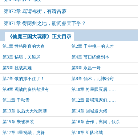
第872章 骂请祢衡，有请吕蒙
第871章 得两州之地，能问鼎天下乎？
《仙魔三国大玩家》正文目录
第1章 性格刚直的大春
第2章 千中挑一的人才
第3章 秘境，关银屏
第4章 节日练级副本
第5章 挑战高难
第6章 永昌一哥
第7章 饿的撑不住了！
第8章 仙术，元神出窍
第9章 观战的资格都没有
第10章 将星陨灭后……
第11章 千秋雪
第12章 最强玩家们……
第13章 以后天天吃药膳
第14章 回城遇大佬
第15章 朱雀神装
第16章 合作，离间，伏杀
第17章 4星祝融，虎符
第18章 组队出城