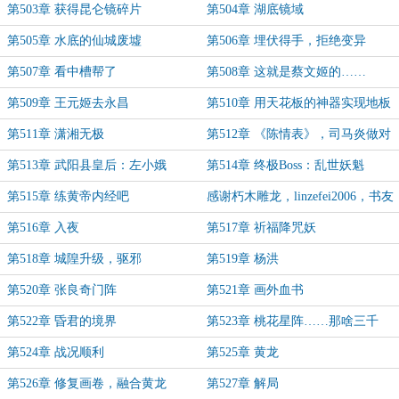
第503章 获得昆仑镜碎片
第504章 湖底镜域
第505章 水底的仙城废墟
第506章 埋伏得手，拒绝变异
第507章 看中槽帮了
第508章 这就是蔡文姬的……
第509章 王元姬去永昌
第510章 用天花板的神器实现地板
级操作
第511章 潇湘无极
第512章 《陈情表》，司马炎做对
的题
第513章 武阳县皇后：左小娥
第514章 终极Boss：乱世妖魁
第515章 练黄帝内经吧
感谢朽木雕龙，linzefei2006，书友
2019073打赏盟主
第516章 入夜
第517章 祈福降咒妖
第518章 城隍升级，驱邪
第519章 杨洪
第520章 张良奇门阵
第521章 画外血书
第522章 昏君的境界
第523章 桃花星阵……那啥三千
第524章 战况顺利
第525章 黄龙
第526章 修复画卷，融合黄龙
第527章 解局