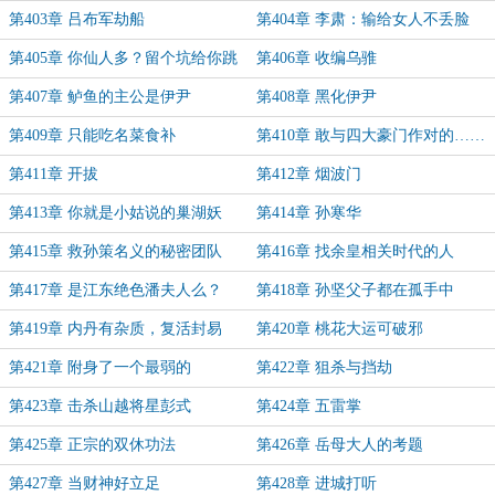
第403章 吕布军劫船
第404章 李肃：输给女人不丢脸
第405章 你仙人多？留个坑给你跳
第406章 收编乌骓
第407章 鲈鱼的主公是伊尹
第408章 黑化伊尹
第409章 只能吃名菜食补
第410章 敢与四大豪门作对的……
第411章 开拔
第412章 烟波门
第413章 你就是小姑说的巢湖妖
第414章 孙寒华
神？
第415章 救孙策名义的秘密团队
第416章 找余皇相关时代的人
第417章 是江东绝色潘夫人么？
第418章 孙坚父子都在孤手中
第419章 内丹有杂质，复活封易
第420章 桃花大运可破邪
第421章 附身了一个最弱的
第422章 狙杀与挡劫
第423章 击杀山越将星彭式
第424章 五雷掌
第425章 正宗的双休功法
第426章 岳母大人的考题
第427章 当财神好立足
第428章 进城打听