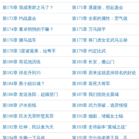
第170章 我成害群之马了？
第171章 遇庞德，想起庞会
第172章 约战庞会
第173章 全新的属性：罡气值
第174章 董卓悄悄的干嘛？
第175章 万马踏平
第176章 驷马战车
第177章 将门虎女玄武马云禄
第178章 5星诸葛果，仙弩手
第179章 约定比武
第180章 荷花池历练
第181章 长安，搬山门
第182章 排名升到35
第183章 原来这就是掉排名的好处
第184章 蔡小姐出城？
第185章 装死大将军
第186章 发送洛阳，赵娥登门
第187章 我们统统去翼城
第188章 泸水前线
第189章 武力突破，诡异情报
第190章 匹夫无罪怀璧其罪
第191章 烟囱，堵截女土蝠
第192章 灶神，民以食为天
第193章 史诗副本“翼城之战”
第194章 先薅一下马超
第195章 交出你老婆王异，不