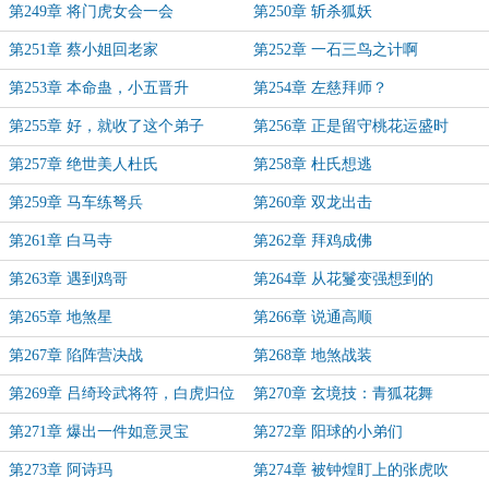
第249章 将门虎女会一会
第250章 斩杀狐妖
第251章 蔡小姐回老家
第252章 一石三鸟之计啊
第253章 本命蛊，小五晋升
第254章 左慈拜师？
第255章 好，就收了这个弟子
第256章 正是留守桃花运盛时
第257章 绝世美人杜氏
第258章 杜氏想逃
第259章 马车练弩兵
第260章 双龙出击
第261章 白马寺
第262章 拜鸡成佛
第263章 遇到鸡哥
第264章 从花鬘变强想到的
第265章 地煞星
第266章 说通高顺
第267章 陷阵营决战
第268章 地煞战装
第269章 吕绮玲武将符，白虎归位
第270章 玄境技：青狐花舞
第271章 爆出一件如意灵宝
第272章 阳球的小弟们
第273章 阿诗玛
第274章 被钟煌盯上的张虎吹