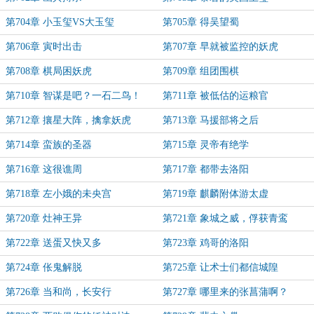
第704章 小玉玺VS大玉玺
第705章 得吴望蜀
第706章 寅时出击
第707章 早就被监控的妖虎
第708章 棋局困妖虎
第709章 组团围棋
第710章 智谋是吧？一石二鸟！
第711章 被低估的运粮官
第712章 攘星大阵，擒拿妖虎
第713章 马援部将之后
第714章 蛮族的圣器
第715章 灵帝有绝学
第716章 这很谯周
第717章 都带去洛阳
第718章 左小娥的未央宫
第719章 麒麟附体游太虚
第720章 灶神王异
第721章 象城之威，俘获青鸾
第722章 送蛋又快又多
第723章 鸡哥的洛阳
第724章 伥鬼解脱
第725章 让术士们都信城隍
第726章 当和尚，长安行
第727章 哪里来的张菖蒲啊？