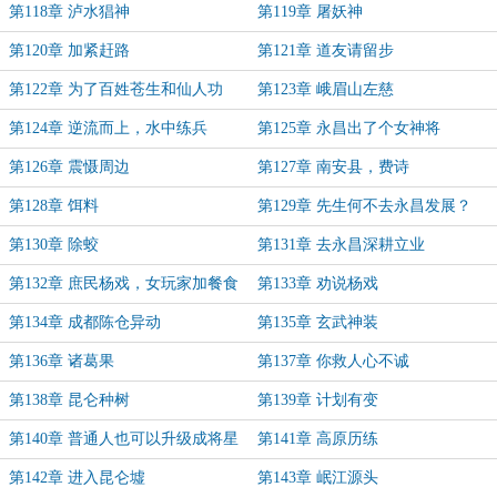
第118章 泸水猖神
第119章 屠妖神
第120章 加紧赶路
第121章 道友请留步
第122章 为了百姓苍生和仙人功
第123章 峨眉山左慈
德……
第124章 逆流而上，水中练兵
第125章 永昌出了个女神将
第126章 震慑周边
第127章 南安县，费诗
第128章 饵料
第129章 先生何不去永昌发展？
第130章 除蛟
第131章 去永昌深耕立业
第132章 庶民杨戏，女玩家加餐食
第133章 劝说杨戏
第134章 成都陈仓异动
第135章 玄武神装
第136章 诸葛果
第137章 你救人心不诚
第138章 昆仑种树
第139章 计划有变
第140章 普通人也可以升级成将星
第141章 高原历练
的
第142章 进入昆仑墟
第143章 岷江源头