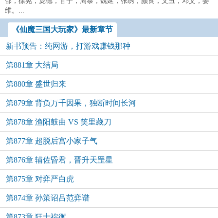
郃，徐晃，庞德，甘宁，周泰，魏延，张绣，颜良，文丑，邓艾，姜
维。...
《仙魔三国大玩家》最新章节
新书预告：纯网游，打游戏赚钱那种
第881章 大结局
第880章 盛世归来
第879章 背负万千因果，独断时间长河
第878章 渔阳鼓曲 VS 笑里藏刀
第877章 超脱后宫小家子气
第876章 辅佐昏君，晋升天罡星
第875章 对弈严白虎
第874章 孙策诏吕范弈谱
第873章 狂士祢衡