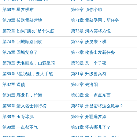
第68章 星罗棋布
第69章 顶你个肺
第70章 传送孟获营地
第71章 孟获受困，新任务
第72章 如果“朋友”是个呆筋
第73章 河内笑将方悦
第74章 回城顺路回收
第75章 妖灵来下棋
第76章 回城复命了
第77章 秘密出发新任务
第78章 无名画皮，山魈坐骑
第79章 又一个子夜
第80章 5星祝融，要大手笔！
第81章 升级兽兵符
第82章 逼债
第83章 去洛阳
第84章 邪龙县，竹海
第85章 拿一点点东西
第86章 进入名士排行榜
第87章 永昌蛮将这么诡异？
第88章 玉骨冰肌
第89章 开疆暹罗泽
第90章 一点都不气
第91章 怪去哪儿了？