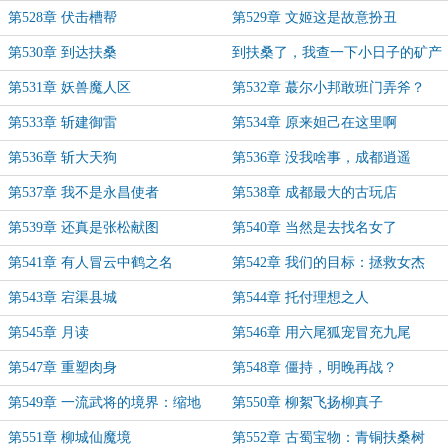
第528章 伏击槽帮
第529章 文姬这是故意扮丑
第530章 到达扶桑
到扶桑了，我查一下小日子的矿产
分布，明天补更。
第531章 妖兽魔人区
第532章 蕞尔小邦敢班门弄斧？
第533章 斩建御雷
第534章 原来妲己在这里啊
第536章 斩大天狗
第536章 没我啥事，成都逍遥
第537章 我不是永昌使者
第538章 成都最大的古玩店
第539章 还真是张松献图
第540章 当然是去找名女了
第541章 有人冒云中鹤之名
第542章 我们的目标：拯救女杰
第543章 宕渠县城
第544章 托付理想之人
第545章 月读
第546章 用六尾狐宠冒充九尾
第547章 重塑肉身
第548章 僵持，明晚再战？
第549章 一流武将的境界：缩地
第550章 柳絮飞扬柳真子
第551章 柳城仙魔境
第552章 古蜀宝物：青铜扶桑树