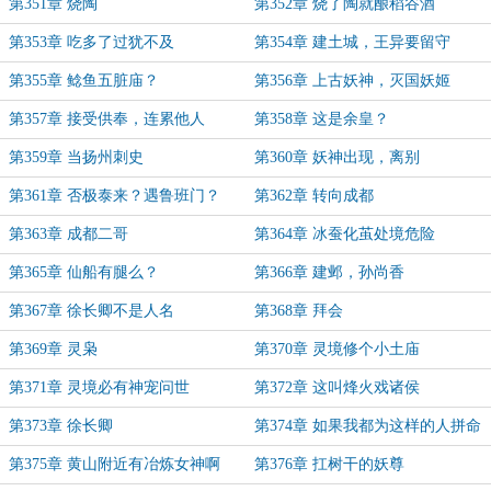
第351章 烧陶
第352章 烧了陶就酿稻谷酒
第353章 吃多了过犹不及
第354章 建土城，王异要留守
第355章 鲶鱼五脏庙？
第356章 上古妖神，灭国妖姬
第357章 接受供奉，连累他人
第358章 这是余皇？
第359章 当扬州刺史
第360章 妖神出现，离别
第361章 否极泰来？遇鲁班门？
第362章 转向成都
第363章 成都二哥
第364章 冰蚕化茧处境危险
第365章 仙船有腿么？
第366章 建邺，孙尚香
第367章 徐长卿不是人名
第368章 拜会
第369章 灵枭
第370章 灵境修个小土庙
第371章 灵境必有神宠问世
第372章 这叫烽火戏诸侯
第373章 徐长卿
第374章 如果我都为这样的人拼命
了……
第375章 黄山附近有冶炼女神啊
第376章 扛树干的妖尊