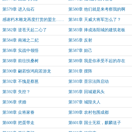
第579章 进入仙石
第580章 他们就是来考察我的啊
感谢朽木雕龙再度打赏的盟主……
第581章 天威大将军怎么了？
第582章 逆苍天起二心了
第583章 捧成洛阳城的建筑老板
第584章 南湘之二妃
第585章 反射
第586章 实战中领悟
第587章 妲己
第588章 前往扶桑树
第589章 我是你承受不起的存在
第590章 翩若惊鸿宛若游龙
第591章 摆阵
第592章 不愧是蔡邕
第593章 歪宗法阵启动
第592章 失控？
第595章 回城避风头
第596章 求婚
第597章 城隍夫人
第598章 众将家眷
第599章 农村包围成都
第600章 把蛋带走
第601章 国士无双，麒麟送子