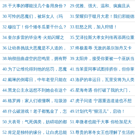
灵守望者不是好祭司
了“父慈女孝”的传捅美德
28.干大事的哪能没几个备用身份？
29.优雅、强大、温和、疯癫且从
你说是吧，无敌暴龙战士
容，懂了！迷人的大反派对吧？
30.可怜的恶魔们，被坏女人（玛
31.荣耀归于噬月大君！我们邪能德
维：？）玩弄于鼓掌之中
鲁伊真是太厉害啦
32.穆拉丁！你个矮冬瓜要干什么？
33.狂怒之民，加入狩猎！
（惊恐）
34.奎尔多雷的毕业考·火焰闪耀之
35.艾泽拉斯大孝女列传再添两位重
地，猎群生生不息
量级人物
36.让幼兽挑战大恶魔是不人道的，
37.终极羞辱·无敌的基尔加丹又卡
但带了T和奶那就另说-【1/10】
在马桶口啦-加更【2/10】
38.响彻扭曲虚空的悲鸣里，拥有野
39.太阳井，接受你要被一个巫妖当
兽心境的犬王在行动-加更【3/10】
澡盆子的命运吧-加更【4/10】
40.为了让维伦得到他的惩罚，恶魔
41.当笨蛋同事试图排挤你，但你掌
要保护维伦远离死亡-加更【5/10】
握着财政大权的时候-加更【6/10】
42.戴琳的倒霉日，中年老登只能在
43.洛萨的幸运日，瓦里安将为人类
家庭和理想里选一个-加更【7/10】
带来十代人的和平！-加更【8/10】
44.黑龙公主永远想不到她会在这个
45.星海奇遇·你打破了我的大门，
奇怪的时代遭遇什么-加更【9/10】
老鼠！-加更【10/10】
46.格罗姆：家人们谁懂啊，垃圾游
47.虎子问道·宁愿重选道途也不想
戏毁我青春，零充豹子头成就不保啦
对女王发起华丽的叛逆，何等忠臣！
48.什么破游戏！老子都氪金了，怎
49.计划代号“狠活儿”，启动！
么还打不过？差评！
50.大表哥：气死偶类，妨碍咱的都
51.卑微者也能干大事·你给加尼大
渣渣！
人解释解释，什么叫“保护性监禁”？
52.肯定是独特的缘分，让白虎总能
53.尊贵的寒冬女王也理解了生活的