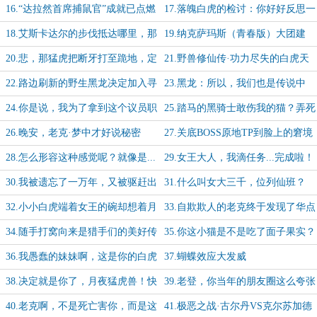
牙
人的是小猫
16.“达拉然首席捕鼠官”成就已点燃
17.落魄白虎的检讨：你好好反思一
下自己是怎么混到这一步的？
18.艾斯卡达尔的步伐抵达哪里，那
19.纳克萨玛斯（青春版）大团建
里的蝴蝶就会扇动翅膀
20.悲，那猛虎把断牙打至跪地，定
21.野兽修仙传·功力尽失的白虎天
是要将它带去当奴隶啊
尊终于重回炼气期
22.路边刷新的野生黑龙决定加入寻
23.黑龙：所以，我们也是传说中
宝大业
的“甜品级”恶棍了，对吗？
24.你是说，我为了拿到这个议员职
25.踏马的黑骑士敢伤我的猫？弄死
位，得先揍翻麦迪文？
你们！【求月票】
26.晚安，老克·梦中才好说秘密
27.关底BOSS原地TP到脸上的窘境
【求月票】
又重演啦
28.怎么形容这种感觉呢？就像是...
29.女王大人，我滴任务...完成啦！
食材自己走进了烤箱？
30.我被遗忘了一万年，又被驱赶出
31.什么叫女大三千，位列仙班？
了自己的猎场...
【求月票】
32.小小白虎端着女王的碗却想着月
33.自欺欺人的老克终于发现了华点
神的饭，这是要弑主啊
34.随手打窝向来是猎手们的美好传
35.你这小猫是不是吃了面子果实？
统【求月票】
怎么到处都有人脉啊？
36.我愚蠢的妹妹啊，这是你的白虎
37.蝴蝶效应大发威
吗？但它现在属于我啦
38.决定就是你了，月夜猛虎兽！快
39.老登，你当年的朋友圈这么夸张
使用月神轨道炮
吗？
40.老克啊，不是死亡害你，而是这
41.极恶之战·古尔丹VS克尔苏加德