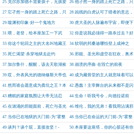
尔，我看你是真饿了
已至
25.克尔苏加德不需要孩子，无孩爱
26.他孑然一身的踏上死亡之路，只
猫男可以自己造孩子~
有猫陪着他，但他的猫排场却很大...
27.它孑然一身的踏上死亡之路，只
28.凶残的白虎认可了猎者的意志，
有它的苦主陪着它
并赐予了它们转生异界当萝莉的荣幸
29.噬渊初印象·好一个鬼地方
30.虎大圣的人脉遍布宇宙，即便下
了地狱也能摇人
31.喂，老登，给本座加工一下武
32.你是说我必须得一路杀过去？好
器，顺便再去炒两个菜
吧，好处说完了，坏处是什么？
33.你这个轮回之主的大名叫地藏王
34.软弱的邦桑迪哪怕登上成神之
菩萨对吧？
阶，也免不了要被战斧爆头
35.死亡渴望·杀穿地狱去赴约
36.邪能、圣光和虚空在狂欢，奥术
断片，生命昏睡，死亡终于拿到邀请
37.加尔鲁什，醒醒，该去天歌湖捡
38.崩溃的序曲·在毁亡的前夜
函
羊粪蛋了
39.哎，外表风光的德纳修斯大帝也
40.成为藏骨堂的主人就意味着可以
有很多身为父亲的难言之隐
掌控噬渊！
41.然而谁会愿意成为粪坑之王？本
42.愚蠢！主宰舞台的从来都不是闪
座只想让地狱也热闹起来
耀的明星，只有藏于幕后才能自称黑
43.糟糕的家庭氛围让大帝无法忍
44.生命！听我号令，向德拉诺前
手
受，祂决定站出来调停！
进！
45.在汹涌的邪能面前，死亡与圣光
46.维伦，我的兄弟！看我用沾满邪
亦能联合-为加更【1/10】
能的手来保护你-加更【2/10】
47.当你已在地狱的大门前-为“霍整
48.当你已在命运的大门前-为“霍整
挺好”兄弟加更【3/10】
挺好”兄弟加更【4/10】
49.谈判？谈个屁，直接攻坚！-
50.本座要这座塔，你的心脏还有你