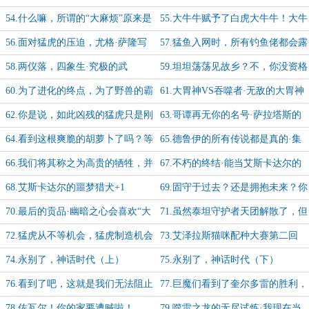
怒”，效果拔群
聘到了米米尔隆的高端真理实验室
54.什么嘛，所谓的“大麻烦”原来是
55.大牛牛赋予了白虎大牛牛！大牛
本座认识的小瘪三！？
牛真的太牛了
56.面对猛虎的压迫，尤格·萨隆写
57.猛鱼入网时，所有钓鱼佬都会露
好了遗书并准备放手一搏
出祝福烤架的笑容
58.两仪落，四象生·究极的武
59.坦坦荡荡见故乡？不，你没资格
（shu）艺（zhi）才是为王的根基
了-为“霍整挺好”兄弟加更【1/5】
60.为了进化的终点，为了野兽的霸
61.大胃神VS吞噬者·无敌的大胃神
念，为了猎者的荣光，为了守护的誓
倒下了！无敌的大胃神又站起来了！
62.你是说，如此凶残的猛虎只是刚
63.哥谭再无你的名号·萨拉塔斯的
言
刚走出新手村？-加更【4/5】
最后一博-加更【5/5】
64.看到这根爽脆的胡萝卜了吗？等
65.德鲁伊的所有传说都是真的·集
本座吃完它就弄死你！
齐十二符咒然后许愿，就能拯救世
66.我们将其称之为高贵的牺牲，并
67.不朽的终结·能当艾斯卡达尔的
界！
许你以牺牲的意义
狗就是我辈最大的荣幸啊！
68.艾斯卡达尔的噩梦猎犬+1
69.固守于过去？还是拥抱未来？你
必须做出选择！
70.最后的贡品·幽暗之心会喜欢“大
71.虽然泰坦守护者天团解散了，但
表哥快乐剑”的绰号吗？
往好处想想，“星海远征队”成立了呀
72.猛虎从不等机会，猛虎制造机会
73.艾泽拉斯猫咪配种大赛第二回
合，寒冬女王扳回一分
74.永别了，神话时代（上）
75.永别了，神话时代（下）
76.看到了吧，这就是我们无法阻止
77.巨魔们看到了奎尔多雷的胜利，
凶残白虎的下场！
他们打算效仿前人
78.佐瓦尔！你的家要遭贼啦！
79.噬雷之龙的无尽试炼·我现在当