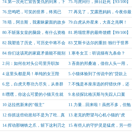
领地时的凶残【90/100】
可知日月是否轮转？【91/100】
74.第一次死亡宣告复仇的到来，下
75.与虎同行，择日赴死【93/100】
一次死亡宣告你的审判已定
76.悲鸣吧，可笑的世界，终焉已
77.再见了，艾露恩妈妈，今夜你最
至！【94/100】
爱的小猫就要远航【95/100】
78.唔，阿古斯，我素昧蒙面的故乡
79.白虎从外星来，大喜之兆啊！
啊【96/100】
【97/100】
80.不斩落女皇的脑袋，有什么资格
81.坍塌世界的最终馈赠【99/100】
自诩弑君者呢？【98/100】
82.我塑造了历史，可历史中将不会
83.艾斯卡达尔的重担·独行于世界
再有我的名字【100/100】
之影中
84.你们这该死的家庭矛盾能不能别
1.寒冬女王：听说猫有九条命？
误伤我这可怜的小白猫？！
呵，我不信！
2.问：如何在对头公司里升职加
3.吝啬的邦桑迪，借你人头一用，
薪？标准答案：卷起来吧
让本座领个军功
4.这里头都是局！单纯的女王陛
5.小猫体验到了传说中的“贷款上
下，可别让祂们把你害了呀
班”，资本家真神太可恶啦【求月
6.悲，白虎天尊功力尽失，从兽群
7.不愧是本座亲选的狩猎伙伴，还
票】
领袖沦落到小动物了呀
得是罗宁靠谱！
8.嘿嘿，你这么可爱的小猫天生就
9.名侦探比格沃斯与失踪人口案
是要被大老虎吃掉的呀！
10.达拉然新来的“领主”
11.力量...回来啦！虽然不多，但勉
强够用【求月票】
12.你抓这些幼崽却不是为了吃...真
13.老克的野望与心机小猫的“虎
浪费【求月票】
爪”【求月票】
14.挥动那钢铁之爪，斩下这利刃之
15.有些人的守护灵是猛虎，另一些