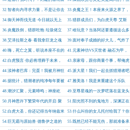
斯居然还包办婚姻，真是岂有此理
人偶尔也得庸俗一点
32.智者向内寻求力量，不是让你去
33.炎魔之王！本座来火源之界了，
找另一个自己开挂啊！混蛋
赶紧上前让我把你的双马尾打掉
34.御天神而伐无道·今日就以无上
35.猎群成员们，为白虎天尊·艾斯
武艺击破萨弗隆之焰
卡达尔的诞生献上礼炮吧
36.炎魔跌倒，猎群吃饱·垃圾佬立
37.啥玩意？当洛阿还要遵循这么多
大功
约束？那本座不成跪着要饭的了吗？
38.艾泽拉斯之春·看我拿巨龙之魂
39.面对奉子成婚的好大儿，气炸了
来，把你们一个一个全部送上天！
的老鹿头又要进ICU了
40.嗨，死亡之翼，听说本座不在的
41.元素神功VS灭世者·融石为甲，
时候，你真的很嚣张啊？
披焰成袍
42.白虎预言·你必将埋葬于未来，
43.亲家母，跟你商量个事，帮俺虎
诞生在过去的堕落者
大圣一个忙
44.渎神者巴库：完蛋！我被月神狂
45.派大星！我们一起去抓猎潮者吧
信徒包围了
46.据统计，猎潮者的纯净每年要被
47.雅美洛！我是来重建这个乐队
玷污最少三百六十五次！真惨
的，从没想要拆散它！
48.潮汐汇聚，元素啼鸣；神座屹
49.至尊星魂的一次梦呓落在蓝龙头
立，古树新生
上就是一座海加尔山
50.月神恩许下繁荣年代的开启·聚
51.阳光照不到的鬼地方，深渊正在
是一团火，散是满天星
和毛毛虫一样蠕行
52.白虎大圣，你还记得当年纳兹米
53.什么叫你的女儿托付给我了？你
尔的小老虎吗？
把话说清楚啊，吉布尔！
54.巨无霸与原始兽·德鲁伊之道的
55.既然已经不能无伤，那就准备承