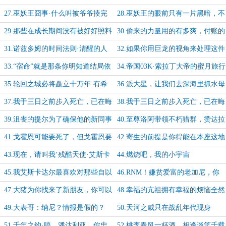
鱼人，你就是最强鱼人
27.巫妖王囧事·什么叫被爷爷揍完
28.巫妖王的眼前只有一片黑暗，不
被爸爸揍，最后还要被自己揍？
管是哪个
29.那些在成长期间没有被好好照料
30.偷来的力量用的有多爽，付账的
的姑娘们长大后就会变成怪物！
时候你就有多惨
31.诺兹多姆的时间法则·清醒的人
32.如果你用巨龙的视角来处理这件
最绝望
事那就是无解，幸好本座是野兽
33.“宿命”就是那条你明知道结局依
34.帝国03K·索拉丁大帝的蜜月旅行
然会义无反顾踏上的道路
35.轮回之城必将矗立十万年·有希
36.派大星，让我们去深海里抓水母
望的灵魂才不会发疯
吧！
37.我于三日之前步入死亡，已在晦
38.我于三日之前步入死亡，已在晦
暗之中埋入未来的种子（上）
暗之中埋入未来的种子（下）
39.沮丧的提尔为了确保他的新同事
40.至尊洛阿带领不朽猎群，赞达拉
不被打死而绞尽脑汁
必将万古长存！
41.戈霍恩可能要死了，但戈霍恩要
42.寄生的前提是你得能在本座这地
死了不太可能
狱般的生态循环里活下来啊！
43.现在，请叫我‘残酷天使·艾斯卡
44.燃烧吧，我的小宇宙
达尔’！
45.我艾斯卡达尔最喜欢对那些自以
46.RNM！嫌贫爱富的老加尼，你
为是的原力说“不”！
背叛了卑微者兄弟！
47.大猪为你找来了新朋友，你可以
48.幸福的亢祖拥有幸福的烦恼全然
在变形选项里选择它们了
不知道自己要被偷家了
49.大表哥：纳尼？情报是假的？
50.天河之威只在战乱年代现身
（×）惹祸精白虎去哪哪乱（√）
51.千年之约·唔，潘达利亚，你忠
52.桃李春风一杯酒，相逢谈笑千载