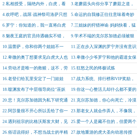
访，让新的狩猎开始吧
2.私相授受，隔绝内外，白虎，看
3.老蘑菇头向你分享了蘑菇之道，
看你在炽蓝仙野干的这些狠活儿！
组建自己的“蘑网”吧！
4.欢呼吧，战屌·战神祭司洛萨只想
5.命运的自我修正往往意味着奇妙
找到那把剑，然后砍死所有兽人！
的缘分
6.罗宁：你知道的，我一直将白虎
7.三姐妹的狩猎神谕·妈妈快看，猛
大人视作我的义父并对它忠贞不二
虎之神显灵啦！
8.魅夜王庭的官员待遇确实不错，
9.学术不端的克尔苏加德必须被狠
还给配“私人信使”，女王真是厚道人
狠制裁
10.温蕾萨，你和你两个姐姐不一
11.正在步入深渊的罗宁并没有意识
样，千万别把时间浪费在狩猎上
到自己眼前有什么样的危机在等待
12.卑微的奥丁想要求见白虎大人也
13.卑微小少爷罗宁和他的霸道女保
得提前预约
镖温蕾萨
14.劳动才是唯一的救赎，这不，劳
15.狂怒之民的终极试炼
改了七千年的奥丁也已洗心革面
16.老登们给瓦里安定了一门娃娃
17.战力系统、排行榜和VIP奖励，
亲，但他需要先打过童养媳才能入洞
懂了，这是垃圾氪金手游，狗都不
18.噬渊发布了中层领导岗位“巫妖
19.你这一心整活儿却什么都不要的
房
玩！
王”的职业空缺，欢迎豪杰们投递简
臭狐狸，该不会有个小名叫虎哥吧？
20.悲！克尔苏加德因为私下研究通
21.克尔苏加德，你心向死亡，冷漠
历
灵法术，被达拉然放逐啦
无情，天生属于...阿兹卡班！
22.阿莎曼很不开心所以丢给了你一
23.那老女人就会作弄人，不像我，
堆宝藏自己体会
我只会心疼哥哥
24.遇到祖宗的比格沃斯发大财，见
25.爱一个人是藏不住的，但爱两个
到老婆的艾斯卡达尔“喜当爹”
你可要藏好了，不然就是戴琳的下场
26.俗话说得好，不想当战士的半精
27.故地重游的虎大圣向幼崽传授