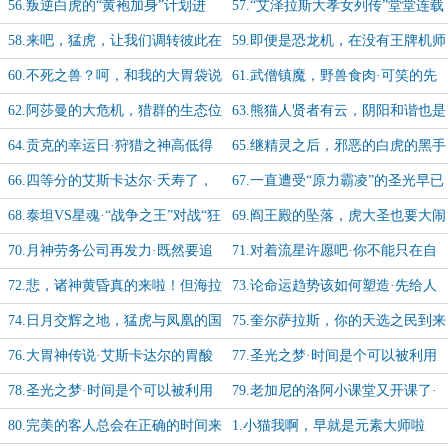
无限延伸
受愤怒的无双吧
56.叛逆白虎的“黄袍加身”计划进
57.“艾泽拉斯大孝女列传”堂堂连载
度：20%
中！编纂者：不愿意透露姓名的某白
58.来吧，猛虎，让我们调转彼此在
59.即便是恐龙机，在没有王牌机师
虎
食物链上的位置吧
驾驶的情况下也只能沦为被击坠的废
60.不死之兽？呵，和我的大胃袋说
61.武僧镇魔，野兽食肉·可笑的先
铁
去吧
驱，猜猜你的结局如何？
62.阿莎曼的大危机，猎群的生态位
63.熊猫人贤者有云，阴阳和谐也是
已经岌岌可危
自然和谐的一环嘛
64.贡克的幸运日·狩猎之神高低得
65.继精灵之后，邪恶的白虎的黑手
给“以身饲虎”的阿莎曼女士磕一个
也伸向了纯良的巨魔
66.四等分的艾斯卡达尔·夭寿了，
67.一直遭受“原力霸凌”的圣光早已
我的天才小师弟只想躺平
急不可耐的想要登上舞台
68.泰坦VS星魂·“战争之王”对战“狂
69.阎王殿的坠落，虎大圣也要大闹
怒之爪”
天宫！
70.月神劳务公司再发力·既然要追
71.对着流星许愿吧·你不能只在自
求刺激，那干脆就贯彻到底咯
己是守护者的时候才想要保护世界
72.悲，诸神黄昏真的来啦！但海拉
73.论命运趋势该如何塑造·先给人
却没有一点参与感，游戏体验负分！
类诸国找个大爹
74.日月交辉之地，猛虎与凤凰的国
75.奎尔萨拉斯，你的天选之民到来
度
了（大嘘）-加更【1/5】
76.大胃神传说·艾斯卡达尔的胃酸
77.圣光之梦·时间是个可以被利用
甚至可以消化石头-加更【2/5】
的“谎言”（上）-加更【3/5】
78.圣光之梦·时间是个可以被利用
79.老加尼的洛阿小课堂又开课了·
的“谎言”（下）-加更【4/5】
你选的嘛，偶像-加更【5/5】
80.完美的客人总会在正确的时间来
1.小猫我啊，早就是元素大师啦