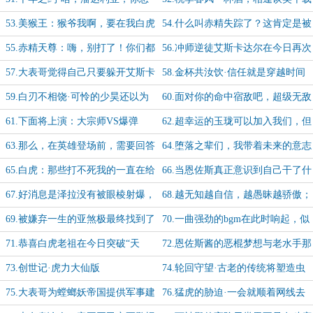
诚的虎力大仙回来了！
间
53.美猴王：猴爷我啊，要在我白虎
54.什么叫赤精失踪了？这肯定是被
兄弟的引荐下去魅夜天庭当官啦
女土匪绑架抓去当压寨老公啦
55.赤精天尊：嗨，别打了！你们都
56.冲师逆徒艾斯卡达尔在今日再次
是我的翅膀啊！
顶撞恩师！该打！
57.大表哥觉得自己只要躲开艾斯卡
58.金杯共汝饮·信任就是穿越时间
达尔就好，却没意识到它的受难无处
与宿命的那杯酒
59.白刃不相饶·可怜的少昊还以为
60.面对你的命中宿敌吧，超级无敌
不在
自己能休息了，笑死，阎王麾下正缺
全状态重装四合一吞星式亚煞极苏醒
61.下面将上演：大宗师VS爆弹
62.超幸运的玉珑可以加入我们，但
人呢
啦！
枪，谁会赢？谁会输？让我们拭目以
已经有鸡了，所以赤精排除！
63.那么，在英雄登场前，需要回答
64.堕落之辈们，我带着未来的意志
待
的问题就只有一个了
回来了！
65.白虎：那些打不死我的一直在给
66.当恩佐斯真正意识到自己干了什
我按摩...
么蠢事的时候，已经来不来啦！
67.好消息是泽拉没有被眼棱射爆，
68.越无知越自信，越愚昧越骄傲；
坏消息是要被做成圣光刺身力
傲慢，是只属于弱者的特权
69.被嫌弃一生的亚煞极最终找到了
70.一曲强劲的bgm在此时响起，似
自己的幸福归宿（大嘘）
乎是一首很老的歌，叫什么六神合
71.恭喜白虎老祖在今日突破“天
72.恩佐斯酱的恶棍梦想与老水手那
体?
人”之境！老祖可以撑地啦
失而复得的老婆船
73.创世记·虎力大仙版
74.轮回守望·古老的传统将塑造虫
群的未来
75.大表哥为螳螂妖帝国提供军事建
76.猛虎的胁迫·一会就顺着网线去