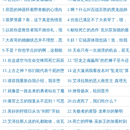
个好人还来得及吗？
1.邪恶的神器怀着野兽般的心境向
2.啊？什么叫百战百胜的黑龙战帅
白虎卡卡发动了苦迭塔！
搞出了臭罐头？！
3.噩梦泄露？靠，这下真是热情亚
4.仿造已满足不了大表哥了，啧，
楠欢迎您了，外乡人
什么叫“老牌生物学家”的匠心啊
5.以前你是救世者我不挑你礼，现
6.献给死亡的杰作·克尔苏加德的最
在你要灭世，那你该叫我什么？
终答卷
7.大表哥的婚姻状态并不理想，恶
8.好！它搞原体我也搞！造，给我
毒前妻准备狠狠爆它金币
狠狠的造！
9.不是？你也学点好的啊，这都能
10.天命只有一次崩溃的机会，若无
大拜寿的吗？
法从统御中击溃它，就让暗影国度燃
11.在这虚空与生命交锋而死亡跃跃
12.“巨龙之魂骗局”的烂摊子至今还
烧吧
欲试的时刻，邪能也不甘寂寞
在让大表哥疑神疑鬼
13.上古之神？你们能代表个屁的堕
14.这大漩涡我看改名叫“坠龙坑”算
落！虚空需要更高级的启蒙！
了，注定有个大表哥要葬身于此
15.请容我重新自我介绍，我非堕
16.艾泽拉斯的恶人救世主·真理无
落，亦非毁灭，我乃混乱本尊
垠，混乱永生
17.就像是一路走来的勇者站在了魔
18.挫骨扬灰，轮回晋升
王面前，大表哥也得到了自幽灵虎的
19.痛苦之王的报复从不迟到！可恶
20.白虎死了，我们吃什么？
肯定
的贼偷，给爷死！
21.美好的狩猎日从当“剑郎”开始
22.失败者的黄昏·龙希尔的黎明
23.艾泽拉斯人送的礼都敢收，佐瓦
24.死亡的呼唤·巫妖王的加冕时刻