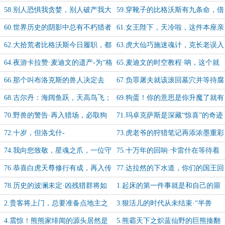
以，这是私人恩怨
这一次可就真要破产了
58.别人恐惧我贪婪，别人破产我大
59.穿靴子的比格沃斯有九条命，借
赚，干就完啦
给老克一条问题也不大
60.世界历史的阴影中总有不朽猎者
61.女王陛下，天冷啦，这件本座亲
潜行
自缝的皇袍您就穿上吧
62.大拾荒者比格沃斯今日履职，都
63.虎大仙巧施迷魂计，克长老误入
给猫把你们家里最不值钱的垃圾拿出
妖王府-为格尔维斯兄弟加更【1/5】
64.夜游卡拉赞·麦迪文的遗产-为“格
65.麦迪文的时空教程·呐，这个就
来！
尔维斯”兄弟加更【2/5】
叫专业-为格尔维斯兄弟加更【3/5】
66.那个叫布洛克斯的兽人决定去
67.负罪屠夫就该滚回墓穴并等待腐
死-为“格尔维斯”兄弟加更【4/5】
朽-为“格尔维斯”兄弟加更【5/5】
68.古尔丹：海阔鱼跃，天高鸟飞；
69.狗蛋！你的意思是你升魔了就有
哈，大好头颅，谁当斫之？
资格在本座的猎场乱搞？
70.野兽的警告·再入猎场，必取狗
71.玛卓克萨斯是深藏“惊喜”的奇迹
命
之地-加更【1/5】
72.十岁，但洛戈什-
73.虎老爷的狩猎笔记再添浓墨重彩
为“chuck·wesley”兄弟加更【2/5】
的一笔-加更【3/5】
74.我向您致敬，星魂之爪，一位守
75.十万年的回响·卡雷什在等待着
护者向另一位守护者-加更【4/5】
复苏-加更【5/5】
76.恭喜白虎天尊修行有成，再入传
77.达拉然的下水道，你们的国王回
奇境！
来啦
78.历史的波澜未定·凶残猎群将如
1.起床的第一件事就是和自己的噩
闪电般归来
梦打一架，太离谱了-加更【1/5】
2.贵客将上门，总要准备点地主之
3.狠活儿的时代从未结束·“半兽
谊-为“霜牙之爪”兄弟加更【2/5】
人”玛法里奥的忧伤-加更【3/5】
4.震惊！熊熊家绯闻的源头居然是
5.熊霸天下之炽蓝仙野的巨熊揍翻