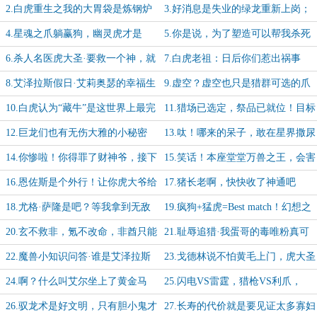
吧？
趴，这一次没有霸凌！这一次全员到
咋出门就是虚空入侵？
2.白虎重生之我的大胃袋是炼钢炉
3.好消息是失业的绿龙重新上岗；
齐
坏消息是脱岗太久已经无法适应工作
4.星魂之爪躺赢狗，幽灵虎才是
5.你是说，为了塑造可以帮我杀死
强度
MVP！
迪门修斯的神器，我需要先宰了迪门
6.杀人名医虎大圣·要救一个神，就
7.白虎老祖：日后你们惹出祸事
修斯？
得宰一个神！
来，直接报本座名号就好
8.艾泽拉斯假日·艾莉奥瑟的幸福生
9.虚空？虚空也只是猎群可选的爪
活
牙之一
10.白虎认为“藏牛”是这世界上最完
11.猎场已选定，祭品已就位！目标
美的战术！仅次于“换家”
奥杜尔
12.巨龙们也有无伤大雅的小秘密
13.呔！哪来的呆子，敢在星界撒尿
占地盘？找打！
14.你惨啦！你得罪了财神爷，接下
15.笑话！本座堂堂万兽之王，会害
来破产啦
怕封建迷信？
16.恩佐斯是个外行！让你虎大爷给
17.猪长老啊，快快收了神通吧
你展示一下什么叫虚空的手段
18.尤格·萨隆是吧？等我拿到无敌
19.疯狗+猛虎=Best match！幻想之
的十二符咒就去弄你
兽降临-加更【1/10】
20.玄不救非，氪不改命，非酋只能
21.耻辱追猎·我蛋哥的毒唯粉真可
跪拜于欧皇脚下-【2/10】
怕-加更【3/10】
22.魔兽小知识问答·谁是艾泽拉斯
23.戈德林说不怕黄毛上门，虎大圣
第一任绿帽子王？-加更【4/10】
决定满足疯狗的愿望-加更【5/10】
24.啊？什么叫艾尔坐上了黄金马
25.闪电VS雷霆，猎枪VS利爪，
桶？-加更【6/10】
来！看看我们谁是猎手，谁是猎物
26.驭龙术是好文明，只有胆小鬼才
27.长寿的代价就是要见证太多寡妇