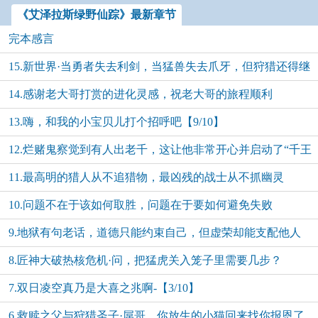
《艾泽拉斯绿野仙踪》最新章节
完本感言
15.新世界·当勇者失去利剑，当猛兽失去爪牙，但狩猎还得继
14.感谢老大哥打赏的进化灵感，祝老大哥的旅程顺利
续
13.嗨，和我的小宝贝儿打个招呼吧【9/10】
【10/10】
12.烂赌鬼察觉到有人出老千，这让他非常开心并启动了“千王
11.最高明的猎人从不追猎物，最凶残的战士从不抓幽灵
之王”模式
10.问题不在于该如何取胜，问题在于要如何避免失败
【7/10】
9.地狱有句老话，道德只能约束自己，但虚荣却能支配他人
【6/10】
8.匠神大破热核危机·问，把猛虎关入笼子里需要几步？
【5/10】
7.双日凌空真乃是大喜之兆啊-【3/10】
【4/10】
6.救赎之父与狩猎圣子·屌哥，你放生的小猫回来找你报恩了