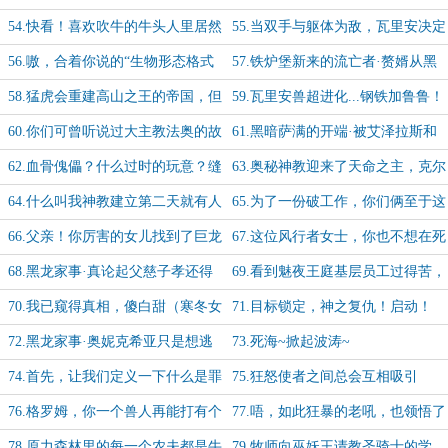
遇到自己的狂热粉
真谛，与其被动黄袍加身，不如主动
54.快看！喜欢吹牛的牛头人里居然
55.当双手与躯体为敌，瓦里安决定
加冕
诞生了一个老实人，快来孤立他！
为了手赢要打脚
56.嗷，合着你说的“生物形态格式
57.铁炉堡新来的流亡者·赘婿从黑
化”是直接给回滚到最初版本啊！坑
石山来
58.猛虎会重建高山之王的帝国，但
59.瓦里安兽超进化...钢铁加鲁鲁！
爹呢
代价是什么呢？
60.你们可曾听说过大主教法奥的故
61.黑暗萨满的开端·被艾泽拉斯和
事？他的智慧就和他的拳头一样强
德拉诺同时肘击的元素叛军太有福气
62.血骨傀儡？什么过时的玩意？缝
63.奥秘神教迎来了天命之主，克尔
悍！
了
合大师现在的课题叫“帕奇维克”！
苏加德经历黑袍加身
64.什么叫我神教建立第二天就有人
65.为了一份破工作，你们俩至于这
上门踢馆？
么拼命吗？
66.父亲！你厉害的女儿找到了巨龙
67.这位风行者女士，你也不想在死
之魂，快来收货！
后被随便塞进某黑发精灵的身体里
68.黑龙家事·真论起父慈子孝还得
69.看到魅夜王庭基层员工过得苦，
吧？
看普瑞斯托家族
寒冬公使决定给家人们发个福利
70.我已窥得真相，傻白甜（寒冬女
71.目标锁定，神之复仇！启动！
王：？）才是永恒者里最恶毒的那
72.黑龙家事·奥妮克希亚只是想逃
73.死海~掀起波涛~
个！
离糟透了的原生家庭，她有什么错？
74.首先，让我们定义一下什么是罪
75.狂怒使者之间总会互相吸引
孽（滑稽）
76.格罗姆，你一个兽人再能打有个
77.唔，如此狂暴的老吼，也领悟了
屁用！在艾泽拉斯混是要讲背景的
悲伤
78.原力森林里的每一个农夫都是牛
79.牧师向巫妖王请教圣骑士的学