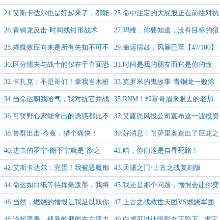
暗乐趣【40/100】
黑色的？【41/100】
24.艾斯卡达尔也是好起来了，都能
25.命中注定的大屁股正在前往对抗
当狩猎导师了【42/100】
路【43/100】
26.青铜龙反击·时间线钳形战术
27.玛维，你要知道，没有目标的猎
【44/100】
手，什么都不是【45/100】
28.蝴蝶效应向来是所有先知不可不
29.命运擂鼓，风暴已至【47/100】
品的一环【46/100】
30.区分懦夫与战士的仅在于直面恐
31.时间是我的朋友而它是你的敌
惧时的呐喊【48/100】
人，因此，游戏开始！【49/100】
32.卡扎克：不是哥们！拿我当木桩
33.克罗米的鬼故事·青铜龙一败涂
打教学战呢？【50/100】
地【51/100】
34.当命运朝我哈气，我对抗它并战
35.RNM！和富哥眉来眼去的老加
而胜之【52/100】
尼，你背叛了卑微者兄弟！
36.可笑野心家能拿出的诱惑都比不
37.艾露恩风投公司宣布这一波投资
上白虎的一根毛【54/100】
回报率达到300%！【55/100】
38.兽群出击·今夜，猎个痛快！
39.好消息：耐萨里奥造出了巨龙之
【56/100】
魂。坏消息：如上所述【57/100】
40.进击的罗宁·阁下宁就是‘欲之
41.哈，你们这是自寻死路！
煞’本煞吧？【58/100】
【59/100】
42.艾斯卡达尔：完蛋！我被恶魔痴
43.天谴之门·上古之战复刻版
汉包围了【60/100】
【61/100】
44.命运如白纸等待挥毫泼墨，我将
45.我还是那个问题，憎恨会让你变
留下属于自己的爪印【62/100】
得更强大吗？【63/100】
46.当然，燃烧的憎恨让我足以取你
47.上古之战救世天团VS燃烧军团
狗命！【64/100】
二鬼子战队【65/100】
48.论起恶毒，残暴的邪能在六原力
49.白虎可以让暗影女王跪下...求它