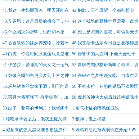
五光年”兄弟加更【16/20】
边的野狗亦有梦想-加更【17/20】
41.我这一生如履薄冰，明天还能在
42.抱歉，三个愿望一个都别想实
扭曲虚空重生吗？-加更【18/20】
现-为秒速五光年兄弟加更【19/20】
43.艾露恩：这是最后的机会了，小
44.这个残酷的野性世界需要一点惊
白狗，你就从了吧-加更【20/20】
喜...吃我尾后针！
45.什么档次的野狗，也配和本座一
46.死亡是凉爽的夏夜，可供你无忧
起狩猎？
的入眠...晚安，戈德林
47.香香软软的妹妹养宠物，冷若冰
48.我艾斯卡达尔今日就是要破碎虚
霜的姐姐请保镖
空口牙
49.白虎：你说时间胶囊这玩意是谁
50.德鲁伊的大胜利·不会天罡七十
发明的呀？还挺有用呢
二变还敢自称大师？
51.伊瑟拉：爱睡觉的美女龙王运气
52.冒牌先知伊格诺斯喝了假酒，说
不会太差
出的预言都错得离谱
53.饥饿入睡的白虎会梦到上古之神
54.在破碎之梦中晚安吧，自虚空天
的炭烤鱿鱼须吗？
国坠落而下的恩佐斯
55.炭烤鱿鱼丝拿来下酒，剩下的送
56.不朽永狩，狂怒的猎场不欢迎弱
去给垃圾大王
者
57.羽月大将军降下“有妻徒刑”，加
58.虎老爷神功大成后就该换猫咪小
洛德决定直面命运的风暴
号啦
59.缺了一整卷的伊利丹：我就闭个
1.哈气小猫的猎场保卫战
关而已，到底错过了什么？
2.继吃拿卡要之后，魅夜王庭又搞
3.狼神，但是柯基
出了卖官鬻爵的狠活儿
4.藏起来的强大黑龙准备把猛虎和
5.妖精戏法汇报表演现在开始！希