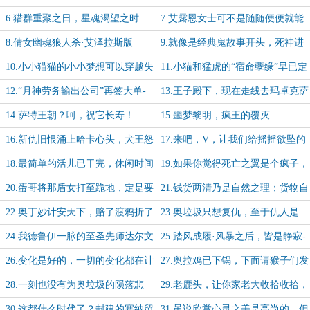
我虎大爷？-加更【4/5】
了艾露恩的无能宠物
6.猎群重聚之日，星魂渴望之时
7.艾露恩女士可不是随随便便就能
取悦的女神啊！
8.倩女幽魂狼人杀·艾泽拉斯版
9.就像是经典鬼故事开头，死神进
了城-为“霜牙之爪”兄弟加更【1/5】
10.小小猫猫的小小梦想可以穿越失
11.小猫和猛虎的“宿命孽缘”早已定
控-为“霜牙之爪”兄弟加更【2/5】
下-为霜牙之爪兄弟加更【3/5】
12.“月神劳务输出公司”再签大单-
13.王子殿下，现在走线去玛卓克萨
为“霜牙之爪”兄弟加更【4/5】
斯可是前途光明啊-加更【5/5】
14.萨特王朝？呵，祝它长寿！
15.噩梦黎明，疯王的覆灭
16.新仇旧恨涌上哈卡心头，犬王怒
17.来吧，V，让我们给摇摇欲坠的
吼艾斯卡达尔我CNM
天命再添一把火-加更【1/5】
18.最简单的活儿已干完，休闲时间
19.如果你觉得死亡之翼是个疯子，
结束，该啃硬骨头了-加更【2/5】
那么你真该看看海拉-加更【3/5】
20.蛋哥将那盾女打至跪地，定是要
21.钱货两清乃是自然之理；货物自
带她去当“星”奴隶啊-加更【4/5】
己跑了可不在理赔范围之内-【5/5】
22.奥丁妙计安天下，赔了渡鸦折了
23.奥垃圾只想复仇，至于仇人是
兵
谁，它无所谓
24.我德鲁伊一脉的至圣先师达尔文
25.踏风成履·风暴之后，皆是静寂-
曾说过，那些打不死你的会一直打你
为“霜牙之爪”兄弟加更【1/5】
26.变化是好的，一切的变化都在计
27.奥拉鸡已下锅，下面请猴子们发
划之中-为霜牙之爪兄弟加更【2/5】
表感想-为霜牙之爪兄弟加更【3/5】
28.一刻也没有为奥垃圾的陨落悲
29.老鹿头，让你家老大收拾收拾，
伤，下一个赶到战场的是...【4/5】
虎大爷带他相亲去-加更【5/5】
30.这都什么时代了？封建的塞纳留
31.虽说欣赏心灵之美是高尚的，但