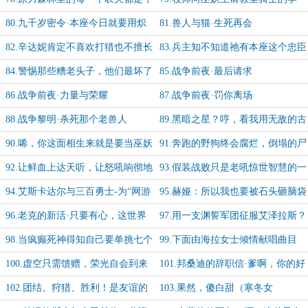
头人，满心渴望牛走其他人的种子
问，就如最闪耀的光来自最黑暗的夜
80.九千岁密令·本座今日就要用炽
81.兽人与猫·生死再会
蓝仙野的剑，斩你玛卓克萨斯的官！
82.辛达妮肯定不喜欢打猎也不擅长
83.兵主知不知道祂有本座这个忠臣
打猎，她就像是个误入疯狗巢穴的小
并不重要，忠诚本身才重要
84.警惕那些糟老头子，他们最坏了
85.战争前夜·最后请求
菇娘
86.战争前夜·力量与荣耀
87.战争前夜·罚你离场
88.战争黎明·杀死那个老兽人
89.黑暗之星？哼，看我用无敌的古
尔丹之颅给你吃下去！
90.唏，你这面相生来就是要当巫妖
91.奔跑的野狗终会腐烂，倒塌的尸
王的，所以能和解吗？
骨即是无名的墓碑
92.让鲜血上达天听，让怒吼响彻地
93.假装战败只是老吼惊世智慧的一
狱
环
94.艾斯卡达尔与三百勇士-为“网游
95.赫娅：所以我也要被石头砸脑袋
fans”兄弟加更【1/5】
对吗？-加更【2/5】
96.老克的新活·只要有心，这世界
97.用一支渊誓军团征服艾泽拉斯？
上到处都是纳克萨玛斯-加更【3/5】
别逗你虎大爷笑了-加更【4/5】
98.当疯癫死神得知自己要单挑七个
99.下面由海拉女士倾情献唱曲目
半神、三百勇士和上百个传奇时…
《我不配》
100.虚空只需馈赠，荣光自会到来
101.邦桑迪的辞职信·爹啊，你的好
大儿来继承你啦
102.团结、狩猎、胜利！是友谊的
103.果然，傻白甜（寒冬女