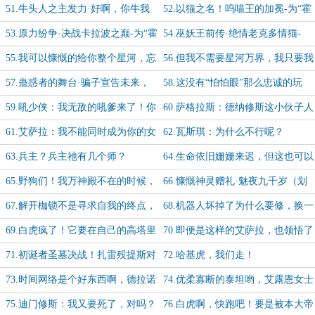
为“霍整挺好”兄弟加更【5/10】
手里的权能，开价吧-加更【6/10】
51.牛头人之主发力·好啊，你牛我
52.以猫之名！呜喵王的加冕-为“霍
也牛！看看谁才是“牛之道途”的王
整挺好”兄弟加更【8/10】
53.原力纷争·决战卡拉波之巅-为“霍
54.巫妖王前传·绝情老克多情猫-
整挺好”兄弟加更【9/10】
为“霍整挺好”兄弟加更【10/10】
55.我可以慷慨的给你整个星河，忘
56.但我不需要星河万界，我只要我
记那只蠢猫吧！
的猫！
57.蛊惑者的舞台·骗子宣告未来，
58.这没有“怕怕眼”那么忠诚的玩
猛虎把握现在
意，但有同样酷炫的“地狱之门”平替
59.吼少侠：我无敌的吼爹来了！你
60.萨格拉斯：德纳修斯这小伙子人
哦
们这些恶魔崽子死定了！
不错，就是欠了点火候
61.艾萨拉：我不能同时成为你的女
62.瓦斯琪：为什么不行呢？
王、猎物、你最好的朋友和最坏的敌
63.兵主？兵主祂有几个师？
64.生命依旧姗姗来迟，但这也可以
人
说是压轴登场
65.野狗们！我万神殿不在的时候，
66.慷慨神灵赠礼·魅夜九千岁（划
听说你们很嚣张啊！
掉）魅夜之王回归了它忠诚的炽蓝仙
67.解开枷锁不是寻求自我的终点，
68.机器人坏掉了为什么要修，换一
野
那只是拥抱世界的第一步
批就好了呀
69.白虎疯了！它要在自己的高塔里
70.即便是这样的艾萨拉，也领悟了
办“天下第一武道会”！
悲伤
71.初诞者圣墓决战！扎雷殁提斯对
72.哈基虎，我们走！
掏！赢得成神，输的永寂
73.时间网络是个好东西啊，德拉诺
74.优柔寡断的泰坦哟，艾露恩女士
如此危机四伏肯定也得整上！
的耐心用尽啦
75.迪门修斯：我又要死了，对吗？
76.白虎啊，快跑吧！要是被本大帝