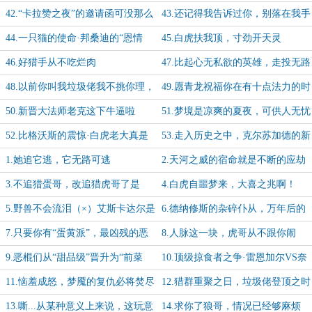
个时代害了你啊
42.“卡拉赞之夜”的邀请函可没那么
43.还记得我告诉过你，别落在我手
容易拒绝
上吗？蠢猫！
44.一只猫的使命·邦桑迪的“恩情
45.白虎扶我顶，寸劲开天灵
贷”今日开张！
46.好猎手从不吃烂肉
47.比起心无私欲的英雄，走投无路
的恶棍一样能创造奇迹
48.以前你叫我垃圾佬我不挑你理，
49.愿青龙祝福你在有十点法力的时
但这个时代，你该叫我什么啊？
候，坐在河边钓一天的鱼
50.新晋大法师老克这下牛逼啦
51.梦境是凉爽的夏夜，可供人无忧
入眠
52.比格沃斯的震惊·白虎老大真是
53.走入历史之中，克尔苏加德的新
坏透了
旅程
1.她追它逃，它无路可逃
2.天河之威的宿命就是不断的应劫
而生
3.不追猎蛋哥，改追猎虎哥了是
4.白虎自噩梦来，大喜之兆啊！
吧？
5.野兽不会流泪（×）艾斯卡达尔是
6.德纳修斯的杂碎仆从，万年后的
无情之兽（√）
园丁向你们致敬
7.只要你有“蛋黄派”，最凶残的恶
8.人脉这一块，虎哥从不跟你闹
魔也能成为好狗
9.恶棍们从“甜品级”晋升为“前菜
10.顶级掠食者之争·雷恩加尔VS奈
级”已经超努力了好不好？
德丽
11.恼羞成怒，梦魇的复仇必将焚尽
12.猎群重聚之日，垃圾佬登顶之时
世界！
13.嘶...从某种意义上来说，这玩意
14.求你了狼哥，情况已经够麻烦