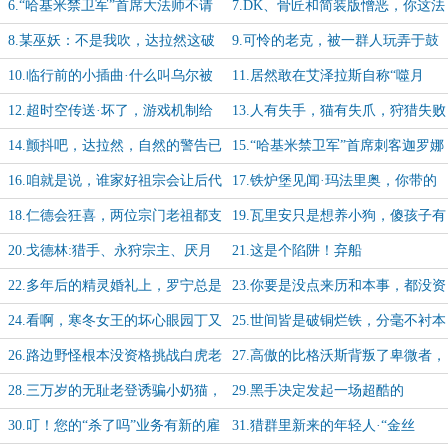
凶狼拉在一起A了
望选手们赛出技术，赛出风格
6.“哈基米禁卫军”首席大法师不请
7.DK、骨匠和简装版憎恶，你这法
自来
师塔不如改名叫纳克萨玛斯算了
8.某巫妖：不是我吹，达拉然这破
9.可怜的老克，被一群人玩弄于鼓
地方我想来就来，想走就...卧槽！
掌之中
10.临行前的小插曲·什么叫乌尔被
11.居然敢在艾泽拉斯自称“噬月
大蛇一口吞了？
者”，你九族是批发的？
12.超时空传送·坏了，游戏机制给
13.人有失手，猫有失爪，狩猎失败
它玩明白了
也很常见啊，对吧，大黑猫？
14.颤抖吧，达拉然，自然的警告已
15.“哈基米禁卫军”首席刺客迦罗娜
至！
请求归队
16.咱就是说，谁家好祖宗会让后代
17.铁炉堡见闻·玛法里奥，你带的
去当“猫奴”啊（摔桌）
孬兵惹出事啦
18.仁德会狂喜，两位宗门老祖都支
19.瓦里安只是想养小狗，傻孩子有
持我们的正义事业！
什么错？
20.戈德林:猎手、永狩宗主、厌月
21.这是个陷阱！弃船
矮脚狼以及诱拐者
22.多年后的精灵婚礼上，罗宁总是
23.你要是没点来历和本事，都没资
能想起赤脊山的那个午后...
格加入老克的团伙
24.看啊，寒冬女王的坏心眼园丁又
25.世间皆是破铜烂铁，分毫不衬本
在打窝啦
座的武艺
26.路边野怪根本没资格挑战白虎老
27.高傲的比格沃斯背叛了卑微者，
大，你们连猫都打不过！
公正的加尼决定除它丐籍
28.三万岁的无耻老登诱骗小奶猫，
29.黑手决定发起一场超酷的
难怪阿克蒙德要把你头砍了
Waaaagh，猜猜谁没得到邀请？
30.叮！您的“杀了吗”业务有新的雇
31.猎群里新来的年轻人·“金丝