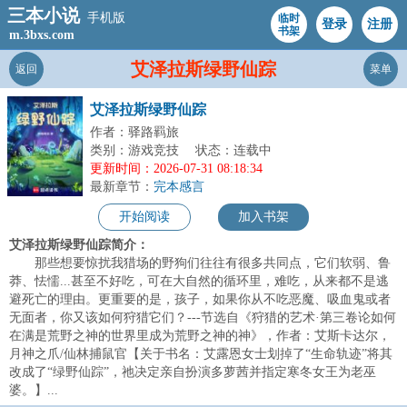
三本小说
手机版
临时
登录
注册
书架
m.3bxs.com
艾泽拉斯绿野仙踪
返回
菜单
艾泽拉斯绿野仙踪
作者：驿路羁旅
类别：游戏竞技
状态：连载中
更新时间：2026-07-31 08:18:34
最新章节：
完本感言
开始阅读
加入书架
艾泽拉斯绿野仙踪简介：
那些想要惊扰我猎场的野狗们往往有很多共同点，它们软弱、鲁
莽、怯懦...甚至不好吃，可在大自然的循环里，难吃，从来都不是逃
避死亡的理由。更重要的是，孩子，如果你从不吃恶魔、吸血鬼或者
无面者，你又该如何狩猎它们？---节选自《狩猎的艺术·第三卷论如何
在满是荒野之神的世界里成为荒野之神的神》，作者：艾斯卡达尔，
月神之爪/仙林捕鼠官【关于书名：艾露恩女士划掉了“生命轨迹”将其
改成了“绿野仙踪”，祂决定亲自扮演多萝茜并指定寒冬女王为老巫
婆。】...