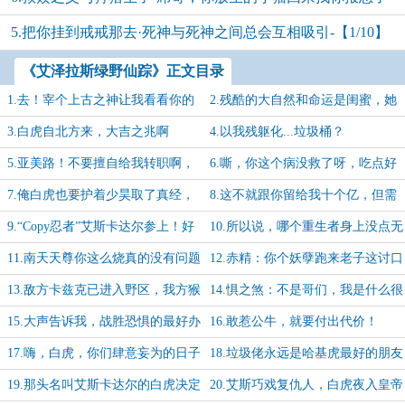
5.把你挂到戒戒那去·死神与死神之间总会互相吸引-【1/10】
【2/10】
《艾泽拉斯绿野仙踪》正文目录
1.去！宰个上古之神让我看看你的
2.残酷的大自然和命运是闺蜜，她
本事
们都如泼妇一样喜怒无常
3.白虎自北方来，大吉之兆啊
4.以我残躯化...垃圾桶？
5.亚美路！不要擅自给我转职啊，
6.嘶，你这个病没救了呀，吃点好
混蛋！
的吧
7.俺白虎也要护着少昊取了真经，
8.这不就跟你留给我十个亿，但需
讨个菩萨之位当当
要我自己试密码一样离谱吗？
9.“Copy忍者”艾斯卡达尔参上！好
10.所以说，哪个重生者身上没点无
好学习就是我的忍道啊
伤大雅的小秘密啊？
11.南天天尊你这么烧真的没有问题
12.赤精：你个妖孽跑来老子这讨口
吗？
封啊？
13.敌方卡兹克已进入野区，我方猴
14.惧之煞：不是哥们，我是什么很
子上单要被单杀啦
贱的圆梦煞魔吗？
15.大声告诉我，战胜恐惧的最好办
16.敢惹公牛，就要付出代价！
法是什么？
17.嗨，白虎，你们肆意妄为的日子
18.垃圾佬永远是哈基虎最好的朋友
结束了
19.那头名叫艾斯卡达尔的白虎决定
20.艾斯巧戏复仇人，白虎夜入皇帝