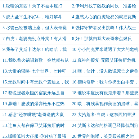
追上可就要嘿嘿嘿啦
1.狡猾的东西！为了不被本座打
2.伊利丹找了凶残的同伙，准备给
死，居然假装被挫骨扬灰吗？
可怜的圣光之母组个杀猪盘
3.虎大圣平生不好斗，唯好解斗
4.蛊惑人心的白虎轻易的就把瓦斯
琪钓成了翘嘴
5.尽管已经被端上桌，但大表哥觉
6.强悍守护者发出挑衅！伟大战士
得自己没准还能挣扎一下
发动攻击且优势极大！啊，无敌提尔
7.白虎：老婆先别点外卖！有人滑
8.好！那就由我大表哥来点燃反
倒下了
铲上门了
抗“白虎暴政”的第一把火
9.我杀了艾斯卡达尔！哈哈哈，我
10.小小的克罗米遭遇了大大的危机
天下无敌啊！
·小心眼的白虎准备寻仇
11.我吃着火锅唱着歌，突然就被从
12.真神的报复·无限艾泽拉斯危机
天而降的瞎子给打了
初登场-为霍整挺好兄弟加更【1/5】
13.大帝的谋略·七个世界，七种可
14.嗨，伙计，没人敢说死亡之伊鲁
能，七道罪孽铸成这“七界战争”
古勒是卑微的鱼人！-加更【3/5】
15.无数时间中有无数个麦迪文，我
16.德纳修斯：我向你扔出白手套，
们至今没找到最离谱的那个
来吧，大自然！-加更【5/5】
17.都说强者永恒的宿敌永远是自
18.谁说本座没有伥鬼来着？那些忠
己...
不可言的“伥鬼”可太厉害啦！
19.异端！忠诚的爆弹枪永不过热
20.喂，将残暴视作美德的混球，暴
啊！
力抗法可不会有什么好结果的哦
21.感谢“还在嘴硬”老哥送的大赢
22.大拾荒者·白虎：这东西如果没
经，好人一生平安
人要那我就捡走了哦
23.连鱼人都在保卫艾泽拉斯的时
24.艾斯卡达尔的格调已经降低到狩
候，入侵者们的末日也就来啦
猎鱼人都需要认真的程度了
25.呱啦呱啦大征服·你狩猎了最强
26.世界的咆哮，英灵殿苏醒之时