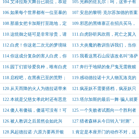
魔法！
王：？）才是最危险且最疯狂的那个
104.艾泽拉斯大舞台已就位，恭迎
105.光葬的佐瓦尔：呵，这斧子有
影帝·黑夜尽散，圣光登场！
力气！换大盏！
106.如果每个世界都有一位至暴的
107.安息的黎明·克尔苏加德的答案
儿童之神该有多好？
108.那盾女把卡加斯打至跪地，定
109.邪恶的黑锋寨正在招兵买马，
是要把他带回去当...
唯有最黑恶的混球才有资格共襄盛举
110.这统御之链可是非常珍贵，请
111.白虎卧听风吹雨，死亡之翼入
老克先吃
梦来
112.白虎！你这老二次元的梦境味
113.大炎魔的教训告诉我们，当你
儿不对啊！都做杂了
惦记自己的收益时，人家要的是你的
114.你这成分复杂的害人白虎，你
115.我看这黑石山应该改名叫“洛萨
本金
到底要把我们的艾泽拉斯变成什么样
陂”
116.园丁们皆珍爱良种，唯有白虎
117.奔行于地狱的食尸鬼无需救赎
啊！
老大哥关注着你们这些毒种，还不说
118.启程吧，在黑夜已至的荒野；
119.感动德拉诺十大人物瓦洛克的
谢谢
奔跑吧，在兽群逐猎的尽头
感言·我的通灵男爵和圣光战首哥哥
120.从天而降的火人为德拉诺带来
121.疯巫妖不需要搭档，疯巫妖只
了希望！
需要法器
122.本就是父慈女孝此时还有恶意
123.塔尔加斯的最后一舞·骗人就要
推动，戴琳，危！
骗那些脑子不好的傻乎乎小可爱
124.傻人有傻福，傻逼可没有！可
125.一个失败者试图向一个胜利者
笑的恶魔，月光中的老大姐盯着你呢
传授经验？荒谬！
126.被人教训之后居然会如此兴
127.猎者森林从今日转入“封测”，
奋，德纳修斯你这家伙该不是个抖M
逃票游玩的坏家伙有福啦
128.风起德拉诺·六原力要再开银
1.肯定是本座开门的动作不对，这