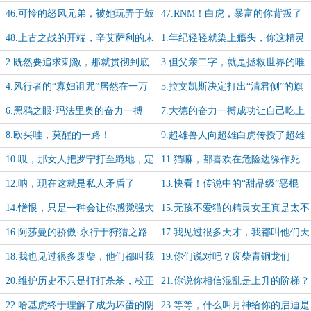
它们？【14/100】
所有人学习【15/100】
46.可怜的怒风兄弟，被她玩弄于鼓
47.RNM！白虎，暴富的你背叛了
掌之中【16/100】
卑微者兄弟！【17/100】
48.上古之战的开端，辛艾萨利的末
1.年纪轻轻就染上瘾头，你这精灵
日【18/100】
废了【19/100】
2.既然要追求刺激，那就贯彻到底
3.但父亲二字，就是拯救世界的唯
咯【20/100】
一理由啊！【21/100】
4.风行者的“寡妇诅咒”居然在一万
5.拉文凯斯决定打出“清君侧”的旗
年就有了？【22/100】
号，起兵上洛【23/100】
6.黑鸦之眼·玛法里奥的奋力一搏
7.大德的奋力一搏成功让自己吃上
【24/100】
了大碗牢饭【25/100】
8.欧买哇，莫醒的一路！
9.超雄兽人向超雄白虎传授了超雄
【26/100】
技巧，超雄值+1【27/100】
10.呱，那女人把罗宁打至跪地，定
11.猫嘛，都喜欢在危险边缘作死
是要把他当X奴隶啊【28/100】
【29/100】
12.呐，现在这就是私人矛盾了
13.快看！传说中的“甜品级”恶棍
【30/100】
【31/100】
14.憎恨，只是一种会让你感觉强大
15.无孩不爱猫的精灵女王真是太不
的错觉【32/100】
可爱了【33/100】
16.阿莎曼的骄傲·永行于狩猎之路
17.我见过很多天才，我都叫他们天
【34/100】
才【35/100】
18.我也见过很多废柴，他们都叫我
19.你们说对吧？废柴青铜龙们
废柴【36/100】
【37/100】
20.维护历史不只是打打杀杀，校正
21.你说你相信混乱是上升的阶梯？
时间也要讲人情世故【38/100】
那你这辈子有了【39/100】
22.哈基虎终于理解了成为坏蛋的阴
23.等等，什么叫月神给你的启迪是