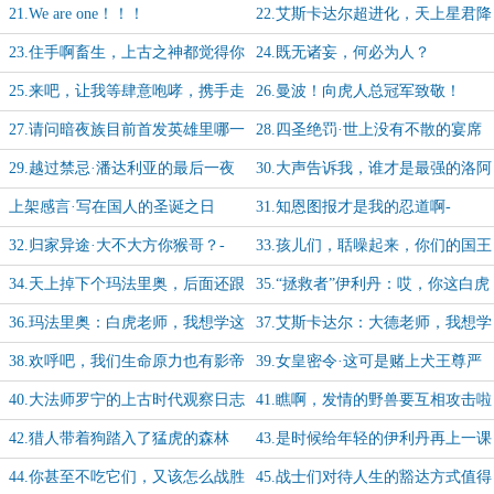
去死
谷
21.We are one！！！
22.艾斯卡达尔超进化，天上星君降
凡尘
23.住手啊畜生，上古之神都觉得你
24.既无诸妄，何必为人？
太极端啦！
25.来吧，让我等肆意咆哮，携手走
26.曼波！向虎人总冠军致敬！
入那战争的良夜
27.请问暗夜族目前首发英雄里哪一
28.四圣绝罚·世上没有不散的宴席
位最酷炫啊？
【-3/100】
29.越过禁忌·潘达利亚的最后一夜
30.大声告诉我，谁才是最强的洛阿
【-2/100】
神？【-1/100】
上架感言·写在国人的圣诞之日
31.知恩图报才是我的忍道啊-
【0/100】
【1/100】
32.归家异途·大不大方你猴哥？-
33.孩儿们，聒噪起来，你们的国王
【2/100】
回来啦！【3/100】
34.天上掉下个玛法里奥，后面还跟
35.“拯救者”伊利丹：哎，你这白虎
着个伊利丹【4/100】
人还怪好的嘞【5/100】
36.玛法里奥：白虎老师，我想学这
37.艾斯卡达尔：大德老师，我想学
个！【6/100】
这个！【7/100】
38.欢呼吧，我们生命原力也有影帝
39.女皇密令·这可是赌上犬王尊严
了【8/100】
的追猎啊！【9/100】
40.大法师罗宁的上古时代观察日志
41.瞧啊，发情的野兽要互相攻击啦
【10/100】
【11/100】
42.猎人带着狗踏入了猛虎的森林
43.是时候给年轻的伊利丹再上一课
【12/100】
了【13/100】
44.你甚至不吃它们，又该怎么战胜
45.战士们对待人生的豁达方式值得