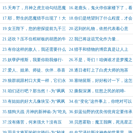
也算是个神技了
了，别再添乱了
15.夭寿了，月神之虎主动勾结恶魔
16.老鹿头，鬼火停你家楼下了，看
残害虚空忠良啦
好车，顺便给我炒两菜
17.耶，野生的恶魔猎手出现了！大
18.你们是绝望到了什么程度，才会
师球，丢！
寻求怪物的帮助？
19.女王陛下，您的密探提前九千三
20.迟到的礼物，依然代表着心意
百年前向您请安啦
21.还吹？压不住棺材板的胡恩的牛
22.我已将这诅咒化作力量...
皮都要被你吹破了！
23.有你这样的敌人，我还需要什么
24.猎手和猎物的博弈真是让人上
朋友？
瘾-为“叠甲丨过”兄弟加更【1/20】
25.妖孽萨维斯，我要你助我修行-
26.不是，哥们！咱俩谁才是梦魇之
为“叠甲丨过”兄弟加更【2/20】
王？-为叠甲丨过兄弟加更【3/20】
27.爱人、姐弟、师徒、伙伴...恭喜
28.逐日者盯上了白虎大师的泡茶
你，你把能惹的全惹了
水-为“叠甲丨过”兄弟加更【5/20】
29.狼群就跟村口大黄一样，它们永
30.塞纳留斯，好好检讨一下，这怎
不独行-加更【6/20】
么每次腐蚀都有你？-加更【7/20】
31.咱们还行吧？那当然！-为“飒飒
32.撕裂深渊，狂怒之民的初啼-
的XD”兄弟加更【8/20】
为“飒飒的XD”兄弟加更【9/20】
33.有姑姑的好大儿像块宝-为“飒飒
34.在“变化”这件事上，你绝对可以
的XD”兄弟加更【10/20】
相信那蓝色的鸟-加更【11/20】
35.猫狗大战·月神的新神谕-为“吃丸
36.炽蓝仙野的优良传统肯定要传承
子的咕咕”兄弟加更【12/20】
下去啊（大声）-加更【13/20】
37.没有痛苦，何来强大？没有压
38.贝恩霍勒：魔王我啊，死兆星正
力，何来进化？-加更【14/20】
在闪啊闪呢-加更【15/20】
39.羽月大将军的初次骑行-为“秒速
40.在艾泽拉斯这神奇的世界里，路