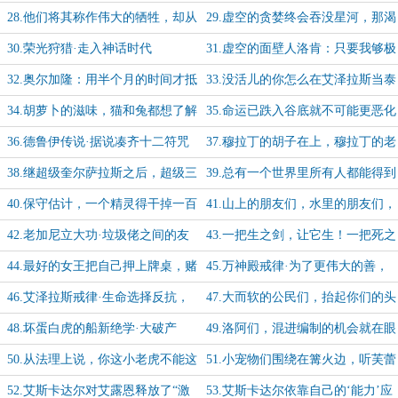
会选平稳飞行-加更【8/10】
诅咒的不幸啊-加更【9/10】
28.他们将其称作伟大的牺牲，却从
29.虚空的贪婪终会吞没星河，那渴
不提及牺牲的意义-加更【10/10】
望永不停歇
30.荣光狩猎·走入神话时代
31.虚空的面壁人洛肯：只要我够极
端，上古之神也得避让我三分
32.奥尔加隆：用半个月的时间才抵
33.没活儿的你怎么在艾泽拉斯当泰
达艾泽拉斯是我走过最远的路
坦守护者？
34.胡萝卜的滋味，猫和兔都想了解
35.命运已跌入谷底就不可能更恶化
了，但如果它能打洞就另说
36.德鲁伊传说·据说凑齐十二符咒
37.穆拉丁的胡子在上，穆拉丁的老
就能召唤神龙，实现祈求者的一切愿
祖宗诈尸啦！
38.继超级奎尔萨拉斯之后，超级三
39.总有一个世界里所有人都能得到
望
锤帝国也将震撼来袭
幸福，甚至包括你，伊利丹
40.保守估计，一个精灵得干掉一百
41.山上的朋友们，水里的朋友们，
个泰坦卫士才能打赢这场奥杜尔之战
空中的朋友们，跑起来，闹起来！
42.老加尼立大功·垃圾佬之间的友
43.一把生之剑，让它生！一把死之
谊这么带派吗？
剑，要它死
44.最好的女王把自己押上牌桌，赌
45.万神殿戒律·为了更伟大的善，
白虎一定能赢！艾露恩女士表示自己
毁灭你，与你何干？
46.艾泽拉斯戒律·生命选择反抗，
47.大而软的公民们，抬起你们的头
跟了
也与神无关！
仰望天空吧！-双倍开始了，求月
48.坏蛋白虎的船新绝学·大破产
49.洛阿们，混进编制的机会就在眼
票！
术！
前，能不能一波肥就看你们的表现
50.从法理上说，你这小老虎不能这
51.小宠物们围绕在篝火边，听芙蕾
了！
么无礼的对待你的丈母娘！
雅讲不朽之秘的故事
52.艾斯卡达尔对艾露恩释放了“激
53.艾斯卡达尔依靠自己的‘能力’应