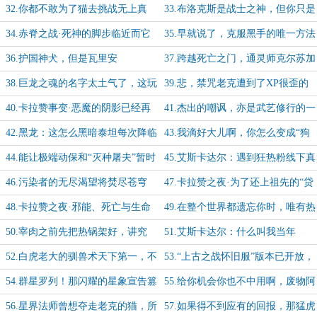
佣订单，请立刻查看
猫”凯尔萨斯的惊讶
32.你都不敢为了猫去挑战无上真
33.布洛克斯是战士之神，但你只是
神，有什么资格自称为“猫奴”啊？
个拙劣的仿制品
34.赤脊之战·死神的脚步临近而它
35.早就说了，克服黑手的唯一方法
的镰刀已挥起
就是现点现杀
36.护国神犬，但是瓦里安
37.跨越死亡之门，通灵师克尔苏加
德的杰作
38.巨龙之魂的名字太土气了，这玩
39.悲，禁咒老克遭到了XP很歪的
意就应该叫魔贯光杀炮！
蓝龙们的“学术迫害”
40.卡拉赞事变·恶魔的阴影已经再
41.杰出的嘲讽，亦是武艺修行的一
度笼罩
环
42.黑龙：这怎么黑暗泰坦每次降临
43.我滴好大儿啊，你怎么变成“狗
都有我的事？
头人”啦
44.能让极端动保和“灭种屠夫”暂时
45.艾斯卡达尔：遇到狂热粉线下真
联合的也只有...
实本座怎么办？在线等，挺急的
46.污染者的无尽渴望将焚尽苍穹
47.卡拉赞之夜·为了还上祖先的“贷
款”，凯子也是拼了
48.卡拉赞之夜·邪能、死亡与生命
49.在整个世界都遗忘你时，唯有热
决定开银趴，虚空也得到了邀请
情似火的恶魔还记得你，多让人感动
50.宰肉之前先把热锅架好，讲究
51.艾斯卡达尔：什么叫我当年
啊
的“情债”上门啦？小树妖不要害本座
52.白虎老大的驯兽术天下第一，不
53.“上古之战怀旧服”版本已开放，
啊！
接受反驳
老资历们赶紧各显神通吧
54.群星罗列！那闪耀的星象宣告篡
55.给你机会你也不中用啊，废物阿
神者的死期已至
克蒙德，邪能对你真失望！
56.星界法师曾想夺走老克的猫，所
57.如果得不到应有的回报，那猛虎