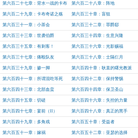
第六百二十七章：背水一战的卡布
第六百二十八章：阵地
奇诺
第六百二十九章：卡布奇诺之殇
第六百三十章：盲狙
第六百三十一章：小茶会
第六百三十二章：罪爵邸
第六百三十三章：世袭伯爵
第六百三十四章：生意兴隆
第六百三十五章：有刺客！
第六百三十六章：光影赐福
第六百三十七章：痛殴队友
第六百三十八章：士隔仨月
第六百三十九章：掺一脚
第六百四十章：耿直的曙光教派
第六百四十一章：所谓混吃等死
第六百四十二章：保持警惕
第六百四十三章：北部血蛮
第六百四十四章：保卫圣山
第六百四十五章：切磋
第六百四十六章：失控的力量
第六百四十七章：宴前（II）
第六百四十八章：真正的黑手
第六百四十九章：多角戏
第六百五十章：受益者
第六百五十一章：嫁祸
第六百五十二章：亚瑟的选择