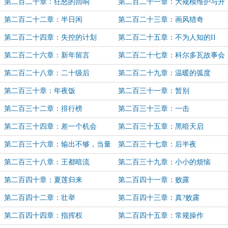
第二百二十章：狂怒的回响
第二百二十一章：大规模维护与升
级
第二百二十二章：半日闲
第二百二十三章：画风猎奇
第二百二十四章：失控的计划
第二百二十五章：不为人知的II
第二百二十六章：新年留言
第二百二十七章：科尔多瓦故事会
第二百二十八章：二十级后
第二百二十九章：温暖的弧度
第二百三十章：年夜饭
第二百三十一章：暂别
第二百三十二章：排行榜
第二百三十三章：一击
第二百三十四章：差一个机会
第二百三十五章：黑暗天启
第二百三十六章：输出不够，当量
第二百三十七章：后半夜
来凑
第二百三十八章：王都暗流
第二百三十九章：小小的烦恼
第二百四十章：夏莲归来
第二百四十一章：败露
第二百四十二章：壮举
第二百四十三章：真?败露
第二百四十四章：指挥权
第二百四十五章：常规操作