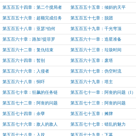
第五百五十四章：第二个搅局者
第五百五十五章：倾斜的天平
第五百五十六章：超额完成任务
第五百五十七章：脱团
第五百五十八章：亚瑟?伯何
第五百五十九章：千光穹顶
第五百六十章：路加?提菲罗
第五百六十一章：造星准备
第五百六十二章：复仇结束
第五百六十三章：垃圾时间
第五百六十四章：暂别
第五百六十五章：废塔
第五百六十六章：入侵者
第五百六十七章：伪空时流
第五百六十八章：恫吓
第五百六十九章：塔主
第五百七十章：狂飙的任务链
第五百七十一章：阿丧的问题（I）
第五百七十二章：阿丧的问题
第五百七十三章：阿丧的问题
（II）
（III）
第五百七十四章：余孽
第五百七十五章：摊牌
第五百七十六章：敌人的敌人
第五百七十七章：错乱的魅力
第五百七十八章：入坟
第五百七十九章：下墓