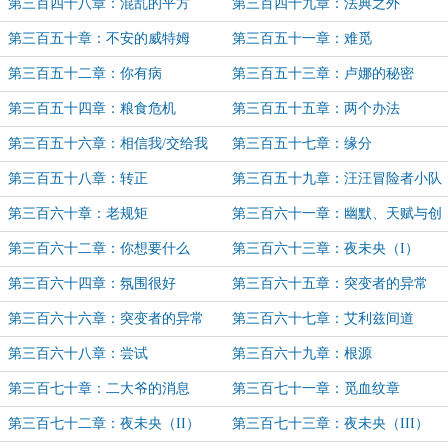
第三百四十八章：混乱的平方
第三百四十九章：法典之外
（II）
第三百五十章：不安的威特姆
第三百五十一章：难觅
第三百五十二章：你有病
第三百五十三章：卢娜的秘密
（II）
第三百五十四章：粮食危机
第三百五十五章：两个办法
第三百五十六章：相信我/交给我
第三百五十七章：缘分
第三百五十八章：转正
第三百五十九章：汪汪冒险者小队
第三百六十章：老规矩
第三百六十一章：幽默、天赋与创
造力
第三百六十二章：你想要什么
第三百六十三章：夜未央（I）
第三百六十四章：氛围很好
第三百六十五章：突变者的异常
（I）
第三百六十六章：突变者的异常
第三百六十七章：艾利兹间道
（II）
第三百六十八章：尝试
第三百六十九章：根源
第三百七十章：二大爷的消息
第三百七十一章：觅血纹章
第三百七十二章：夜未央（II）
第三百七十三章：夜未央（III）