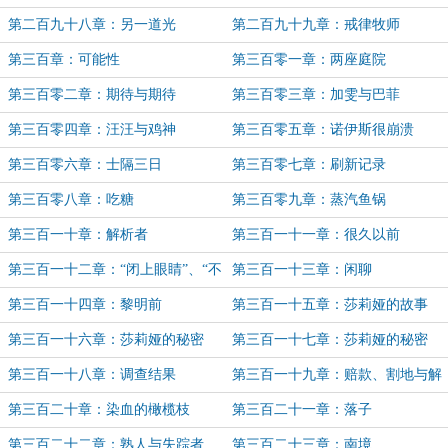
第二百九十八章：另一道光
第二百九十九章：戒律牧师
第三百章：可能性
第三百零一章：两座庭院
第三百零二章：期待与期待
第三百零三章：加雯与巴菲
第三百零四章：汪汪与鸡神
第三百零五章：诺伊斯很崩溃
第三百零六章：士隔三日
第三百零七章：刷新记录
第三百零八章：吃糖
第三百零九章：蒸汽鱼锅
第三百一十章：解析者
第三百一十一章：很久以前
第三百一十二章：“闭上眼睛”、“不
第三百一十三章：闲聊
要！”
第三百一十四章：黎明前
第三百一十五章：莎莉娅的故事
第三百一十六章：莎莉娅的秘密
第三百一十七章：莎莉娅的秘密
（II）
第三百一十八章：调查结果
第三百一十九章：赔款、割地与解
禁
第三百二十章：染血的橄榄枝
第三百二十一章：落子
第三百二十二章：熟人与失踪者
第三百二十三章：南境