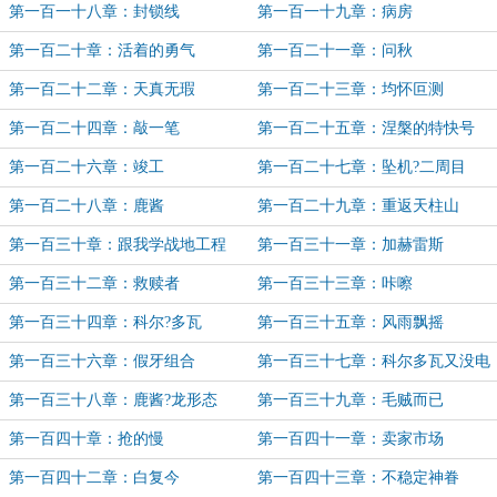
第一百一十八章：封锁线
第一百一十九章：病房
第一百二十章：活着的勇气
第一百二十一章：问秋
第一百二十二章：天真无瑕
第一百二十三章：均怀叵测
第一百二十四章：敲一笔
第一百二十五章：涅槃的特快号
第一百二十六章：竣工
第一百二十七章：坠机?二周目
第一百二十八章：鹿酱
第一百二十九章：重返天柱山
第一百三十章：跟我学战地工程
第一百三十一章：加赫雷斯
吧！
第一百三十二章：救赎者
第一百三十三章：咔嚓
第一百三十四章：科尔?多瓦
第一百三十五章：风雨飘摇
第一百三十六章：假牙组合
第一百三十七章：科尔多瓦又没电
了
第一百三十八章：鹿酱?龙形态
第一百三十九章：毛贼而已
第一百四十章：抢的慢
第一百四十一章：卖家市场
第一百四十二章：白复今
第一百四十三章：不稳定神眷