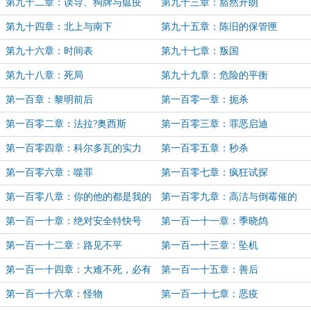
第九十二章：误导、狗牌与瘟疫
第九十三章：豁然开朗
第九十四章：北上与南下
第九十五章：陈旧的保管匣
第九十六章：时间表
第九十七章：叛国
第九十八章：死局
第九十九章：危险的平衡
第一百章：黎明前后
第一百零一章：扼杀
第一百零二章：法拉?奥西斯
第一百零三章：罪恶启迪
第一百零四章：科尔多瓦的实力
第一百零五章：秒杀
第一百零六章：噬罪
第一百零七章：疯狂试探
第一百零八章：你的他的都是我的
第一百零九章：高洁与倒霉催的
第一百一十章：绝对安全特快号
第一百一十一章：季晓鸽
第一百一十二章：路见不平
第一百一十三章：坠机
第一百一十四章：大难不死，必有
第一百一十五章：善后
后坑
第一百一十六章：怪物
第一百一十七章：恶疫