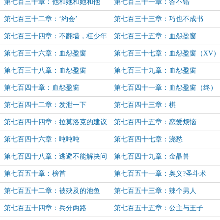
第七百三十章：他和她和她和他
第七百三十一章：答不错
第七百三十二章：‘约会’
第七百三十三章：巧也不成书
第七百三十四章：不翻墙，枉少年
第七百三十五章：血怨盈窗
（XIII）
第七百三十六章：血怨盈窗
第七百三十七章：血怨盈窗（XV）
（XIV）
第七百三十八章：血怨盈窗
第七百三十九章：血怨盈窗
（XVI）
（XVII）
第七百四十章：血怨盈窗
第七百四十一章：血怨盈窗（终）
（XVIII）
第七百四十二章：发泄一下
第七百四十三章：棋
第七百四十四章：拉莫洛克的建议
第七百四十五章：恋爱烦恼
第七百四十六章：吨吨吨
第七百四十七章：浇愁
第七百四十八章：逃避不能解决问
第七百四十九章：金晶兽
题
第七百五十章：榜首
第七百五十一章：奥义?圣斗术
第七百五十二章：被殃及的池鱼
第七百五十三章：辣个男人
第七百五十四章：兵分两路
第七百五十五章：公主与王子