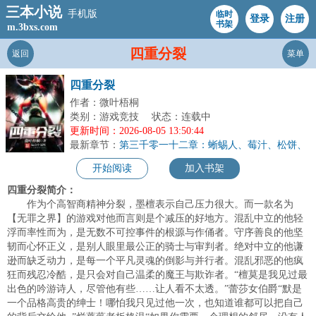
三本小说
手机版
临时
登录
注册
书架
m.3bxs.com
四重分裂
返回
菜单
四重分裂
作者：微叶梧桐
类别：游戏竞技
状态：连载中
更新时间：2026-08-05 13:50:44
最新章节：
第三千零一十二章：蜥蜴人、莓汁、松饼、
史诗
开始阅读
加入书架
四重分裂简介：
作为个高智商精神分裂，墨檀表示自己压力很大。而一款名为
【无罪之界】的游戏对他而言则是个减压的好地方。混乱中立的他轻
浮而率性而为，是无数不可控事件的根源与作俑者。守序善良的他坚
韧而心怀正义，是别人眼里最公正的骑士与审判者。绝对中立的他谦
逊而缺乏动力，是每一个平凡灵魂的倒影与并行者。混乱邪恶的他疯
狂而残忍冷酷，是只会对自己温柔的魔王与欺诈者。“檀莫是我见过最
出色的吟游诗人，尽管他有些……让人看不太透。”蕾莎女伯爵“默是
一个品格高贵的绅士！哪怕我只见过他一次，也知道谁都可以把自己