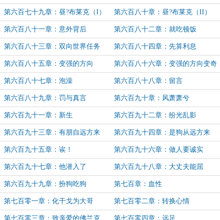
第六百七十九章：昼?布莱克（I）
第六百八十章：昼?布莱克（II）
第六百八十一章：意外背后
第六百八十二章：就吃顿饭
第六百八十三章：双向世界任务
第六百八十四章：先算利息
第六百八十五章：变强的方向
第六百八十六章：变强的方向变奇
怪了
第六百八十七章：泡澡
第六百八十八章：留言
第六百八十九章：罚与真言
第六百九十章：风萧萧兮
第六百九十一章：新生
第六百九十二章：纷光乱影
第六百九十三章：有朋自远方来
第六百九十四章：是狗从远方来
第六百九十五章：诶！
第六百九十六章：做人要诚实
（II）
第六百九十七章：他潜入了
第六百九十八章：大丈夫能屈
第六百九十九章：扮狗吃狗
第七百章：血性
第七百零一章：化干戈为大哥
第七百零二章：转换心情
第七百零三章：致亲爱的佛兰克
第七百零四章：远足