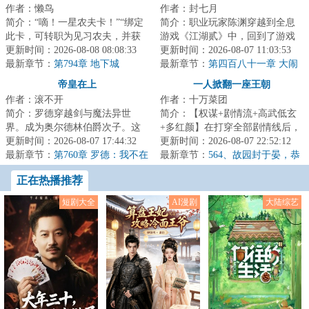
作者：懒鸟
作者：封七月
简介：“嘀！一星农夫卡！”“绑定
简介：职业玩家陈渊穿越到全息
此卡，可转职为见习农夫，并获
游戏《江湖贰》中，回到了游戏
得职业天赋所耕种的土地肥沃度
更新时间：2026-08-08 08:08:33
刚开服时，成了新手村一个背景
更新时间：2026-08-07 11:03:53
被动增加%...
最新章节：
第794章 地下城
板NPC。当陈渊...
最新章节：
第四百八十一章 大闹
寿宴，血流成河
帝皇在上
一人掀翻一座王朝
作者：滚不开
作者：十万菜团
简介：罗德穿越剑与魔法异世
简介：【权谋+剧情流+高武低玄
界。成为奥尔德林伯爵次子。这
+多红颜】在打穿全部剧情线后，
个世界异族林立，高地的蛮族、
更新时间：2026-08-07 17:44:32
李明夷穿越到了游戏《天下潮》
更新时间：2026-08-07 22:52:12
御兽的荒原人，甚...
最新章节：
第760章 罗德：我不在
中，成为了刚...
最新章节：
564、故园封于晏，恭
乎
候二位多时！（二合一）
正在热播推荐
短剧大全
AI漫剧
大陆综艺