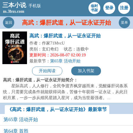
三本小说
手机版
临时
登录
注册
书架
m.3bxs.com
高武：爆肝武道，从一证永证开始
返回
菜单
高武：爆肝武道，从一证永证开始
作者：作家71MvcU
类别：玄幻奇幻
状态：连载中
更新时间：2026-08-07 02:00:19
最新章节：
第65章 活动开始
开始阅读
加入书架
高武：爆肝武道，从一证永证开始简介：
星际高武，人人修行，全民争渡齐枫穿越而来，觉醒爆肝词条系
统，只需要完成条件就能获得词条，苦修十年获得一证永证，从此日
积月累，一步一步从殖民星踏入星河，成为当世最强者。...
《高武：爆肝武道，从一证永证开始》最新章节
第65章 活动开始
第64章 首胜