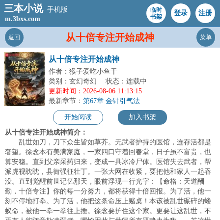
三本小说
手机版
临时
登录
注册
书架
m.3bxs.com
从十倍专注开始成神
返回
菜单
从十倍专注开始成神
作者：猴子爱吃小鱼干
类别：玄幻奇幻
状态：连载中
更新时间：2026-08-06 11:13:15
最新章节：
第67章 金针引气法
开始阅读
加入书架
从十倍专注开始成神简介：
乱世如刀，刀下众生皆如草芥。无武者护持的医馆，连存活都是
奢望。徐念本有美满家庭，一家四口守着回春堂，日子虽不富贵，也
算安稳。直到父亲采药归来，变成一具冰冷尸体。医馆失去武者，帮
派虎视眈眈，县衙强征壮丁。一张大网在收紧，要把他和家人一起吞
没。直到觉醒前世记忆那天，眼前浮现一行光字：【命格：天道酬
勤，十倍专注】你的每一分努力，都将获得十倍回报。为了活，他一
刻不停地打拳。为了活，他把这条命压上赌桌！本该被乱世碾碎的蝼
蚁命，被他一拳一拳往上捶。徐念要护住这个家。更要让这乱世，不