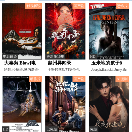
影视解说
国产剧
恐怖片
电影解说
更新第16集
HD
大毒枭 Blow[电
越州异闻录
玉米地的孩子8
影解说]
约翰尼·德普,佩内洛普·
于轩晨李欢刘宴侨孔
Joseph,Banicki,Dusty,Burwe
克鲁兹,弗朗卡·波
宇翀段秋钰杨雨橙王
动作片
国产剧
AI漫剧
筱涵
HD
已完结
完结