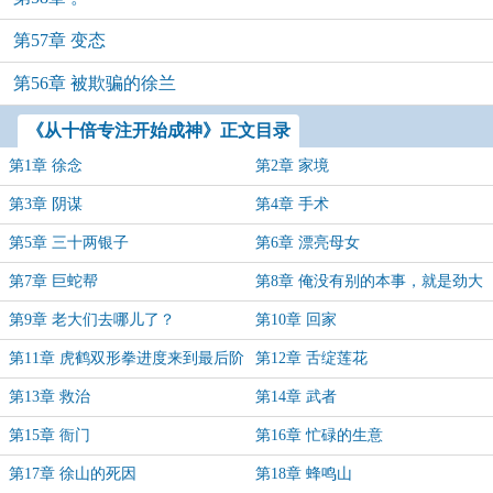
第57章 变态
第56章 被欺骗的徐兰
《从十倍专注开始成神》正文目录
第1章 徐念
第2章 家境
第3章 阴谋
第4章 手术
第5章 三十两银子
第6章 漂亮母女
第7章 巨蛇帮
第8章 俺没有别的本事，就是劲大
第9章 老大们去哪儿了？
第10章 回家
第11章 虎鹤双形拳进度来到最后阶
第12章 舌绽莲花
段
第13章 救治
第14章 武者
第15章 衙门
第16章 忙碌的生意
第17章 徐山的死因
第18章 蜂鸣山