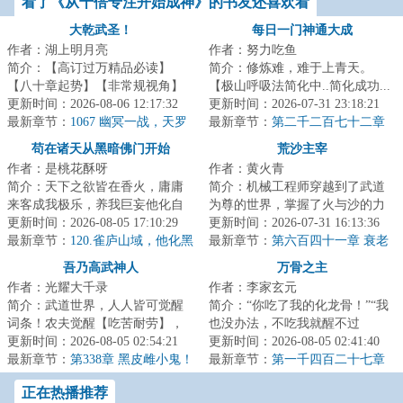
看了《从十倍专注开始成神》的书友还喜欢看
大乾武圣！
每日一门神通大成
作者：湖上明月亮
作者：努力吃鱼
简介：【高订过万精品必读】
简介：修炼难，难于上青天。
【八十章起势】【非常规视角】
【极山呼吸法简化中..简化成功...
陈平安穿越数年，在便宜老爹临
更新时间：2026-08-06 12:17:32
极山呼吸法→呼吸!】陈斐深吸了
更新时间：2026-07-31 23:18:21
死前的运作下，成...
最新章节：
1067 幽冥一战，天罗
一口气。【极...
最新章节：
第二千二百七十二章
出手
至强者
苟在诸天从黑暗佛门开始
荒沙主宰
作者：是桃花酥呀
作者：黄火青
简介：天下之欲皆在香火，庸庸
简介：机械工程师穿越到了武道
来客成我极乐，养我巨妄他化自
为尊的世界，掌握了火与沙的力
在，然后...造妖，分魔，为佛！李
更新时间：2026-08-05 17:10:29
量。水切割、滑翔翼、枪械、航
更新时间：2026-07-31 16:13:36
玄一头栽入...
最新章节：
120.雀庐山域，他化黑
发引擎、动力战...
最新章节：
第六百四十一章 衰老
天地藏（5.7K字-求订阅）
吾乃高武神人
万骨之主
作者：光耀大千录
作者：李家玄元
简介：武道世界，人人皆可觉醒
简介：“你吃了我的化龙骨！”“我
词条！农夫觉醒【吃苦耐劳】，
也没办法，不吃我就醒不过
对于痛苦自适应程度+%富人觉醒
更新时间：2026-08-05 02:54:21
来。”“小姑姑，我的化龙骨没
更新时间：2026-08-05 02:41:40
【奴隶主】，对...
最新章节：
第338章 黑皮雌小鬼！
了。”...
最新章节：
第一千四百二十七章
一千亿倍！
劫降形灭
正在热播推荐