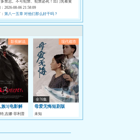
诸多禁忌。不可犯禁、犯禁必死！出门先看黄
026-08-06 21:58:09
节：
第八一五章 对他们那么好干吗？
影视解说
现代都市
全76集
族3[电影解
母爱无悔短剧版
特,吉娜·菲利普
未知
·布瑞