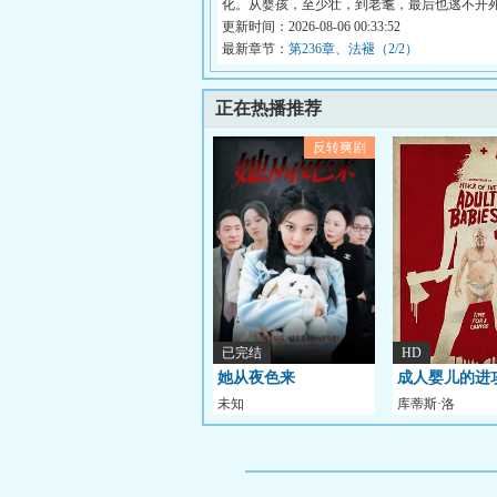
化。从婴孩，至少壮，到老耄，最后也逃不开
峰...
更新时间：2026-08-06 00:33:52
最新章节：
第236章、法褪（2/2）
正在热播推荐
反转爽剧
已完结
HD
她从夜色来
成人婴儿的进
未知
库蒂斯·洛
伊,AndrewDunn,A
多