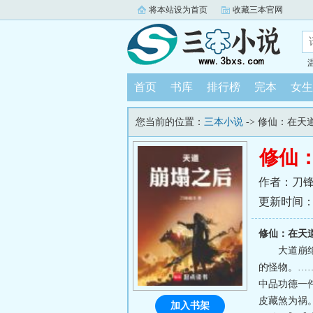
将本站设为首页
收藏三本官网
首页
书库
排行榜
完本
女生
您当前的位置：
三本小说
-> 修仙：在天
修仙
作者：刀
更新时间：202
修仙：在天
大道崩
的怪物。…
中品功德一
皮藏煞为祸
加入书架