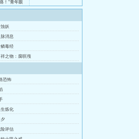
路！”青年眼
灰蚀妖
灵脉消息
青鳞毒经
 不祥之物：腐暝颅
前路恐怖
焰
手
生生炼化
曾夕
危险评估