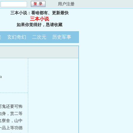
：
用户注册
三本小说：看啥都有、更新最快
三本小说
如果你觉得好，恳请收藏
侠
玄幻奇幻
二次元
历史军事
中
厉鬼还要可怖
肉身，赏二等
名寮舍，山中
一品上等功德