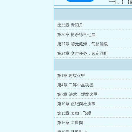
一件。】【
神淡漠，平缓
第33章 青阳丹
第30章 搏杀练气七层
第27章 碧元藏海，气起涌泉
第24章 交付任务，选定洞府
第1章 烬纹火甲
第4章 二等中品功德
第7章 法术：烬纹火甲
第10章 正纪阁杜执事
第13章 奖励：飞蜕
第16章 尘世阁