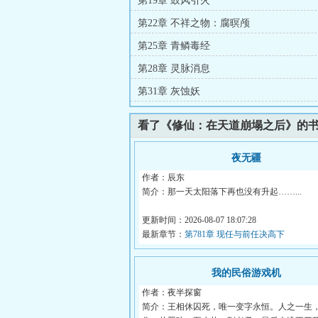
第19章 鼓风引火
第22章 不祥之物：腐暝颅
第25章 青鳞毒经
第28章 灵脉消息
第31章 灰蚀妖
看了《修仙：在天道崩塌之后》的
夜无疆
作者：辰东
简介：那一天太阳落下再也没有升起……...
更新时间：2026-08-07 18:07:28
最新章节：
第781章 现任与前任决高下
我的民俗游戏机
作者：夜半探窗
简介：王相休囚死，唯一变字永恒。人之一生