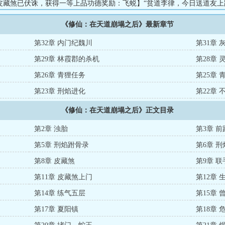
皮藏煞已伏诛，获得一等上品功德奖励：飞蜕】“贫道李律，今日送道友上
的嗓音听不出情绪。...
《修仙：在天道崩塌之后》最新章节
第32章 内门纪魏川
第31章 
第29章 林霞郡的杀机
第28章 
第26章 青狸任务
第25章 
第23章 刑焰进化
第22章
《修仙：在天道崩塌之后》正文目录
第2章 浊胎
第3章 
第5章 刑焰跗骨录
第6章 刑
第8章 皮藏煞
第9章 联
第11章 皮藏煞上门
第12章 
第14章 练气五层
第15章 
第17章 夏阳镇
第18章 