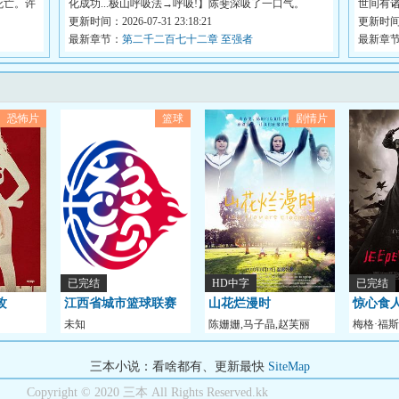
死亡。许
化成功...极山呼吸法→呼吸!】陈斐深吸了一口气。
世间有
【极...
更新时间：2026-07-31 23:18:21
历，...
更新时间：2
最新章节：
第二千二百七十二章 至强者
最新章
恐怖片
篮球
剧情片
已完结
HD中字
已完结
攻
江西省城市篮球联赛
山花烂漫时
惊心食人
未知
陈姗姗,马子晶,赵芙丽
梅格·福斯
抚州88-95景德镇
说]
ndyAbrahams,
斯,乔纳森
20260314
三本小说：看啥都有、更新最快
SiteMap
Copyright © 2020 三本 All Rights Reserved.kk