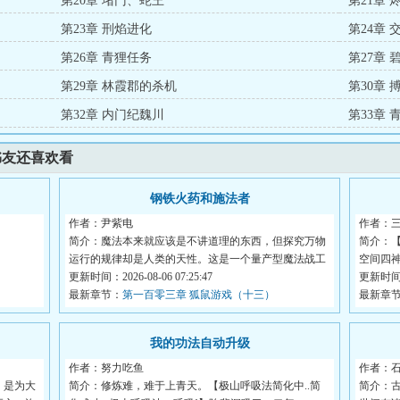
第20章 堵门、蛇王
第21章
第23章 刑焰进化
第24章
第26章 青狸任务
第27章
第29章 林霞郡的杀机
第30章
第32章 内门纪魏川
第33章 
书友还喜欢看
钢铁火药和施法者
作者：尹紫电
作者：
简介：魔法本来就应该是不讲道理的东西，但探究万物
简介：【
运行的规律却是人类的天性。这是一个量产型魔法战工
空间四
具...
更新时间：2026-08-06 07:25:47
利...
更新时间：2
最新章节：
第一百零三章 狐鼠游戏（十三）
最新章
我的功法自动升级
作者：努力吃鱼
作者：
，是为大
简介：修炼难，难于上青天。【极山呼吸法简化中..简
简介：