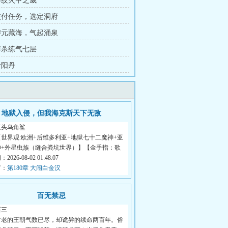
 烬纹火甲之威
 交付任务，选定洞府
 碧元藏海，气起涌泉
 搏杀练气七层
青阳丹
地狱入侵，但我海克斯天下无敌
三头乌角鲨
世界观:欧洲+后维多利亚+地狱七十二魔神+亚
神+外星虫族（缝合粪坑世界）】【金手指：歌
026-08-02 01:48:07
节：
第180章 大闹白金汉
百无禁忌
石三
古老的王朝气数已尽，却诡异的续命两百年。俗