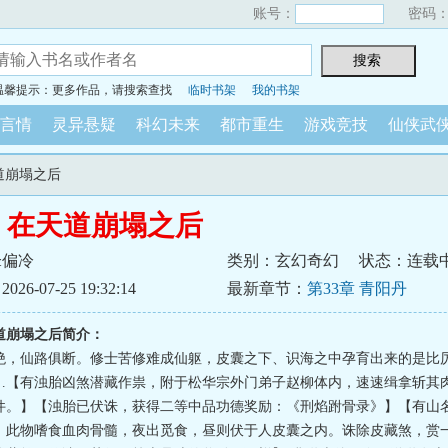
账号：
密码
温馨提示：更多作品，请搜索查找
临时书架
我的书架
言情
灵异悬疑
科幻未来
都市重生
游戏竞技
仙侠武
道崩塌之后
：在天道崩塌之后
锋偏冷
类别：玄幻奇幻
状态：连载
6-07-25 19:32:14
最新章节：
第33章 青阳丹
道崩塌之后简介：
绝，仙路俱断。修士苦修难成仙躯，皮囊之下、识海之中孕育出来的是比
…【有浊胎凶煞潜藏作祟，附于松华宗外门弟子赵柳体内，速速缉拿斩其
件。】【浊胎已伏诛，获得二等中品功德奖励：《刑焰跗骨录》】【有山
。此物嗜食血肉骨髓，夜出觅食，昼则伏于人皮囊之内。诛除皮藏煞，赏