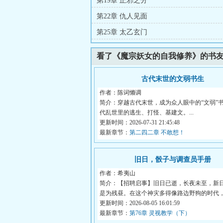
第19章 正邪之分
第22章 仇人见面
第25章 太乙玄门
看了《魔宗妖女的自我修养》的书
古代末世的文弱书生
作者：陈词懒调
简介：穿越古代末世，成为众人眼中的“文弱”
代乱世里的逃生、打怪、基建文。...
更新时间：2026-07-31 21:45:48
最新章节：
第二四二章 不敢想！
旧日，骰子与调查员手册
作者：希夷山
简介：【招聘启事】旧日已逝，长夜未至，新
是为残昼。在这个神灾多得像路边野狗的时代
图...
更新时间：2026-08-05 16:01:59
最新章节：
第76章 灵视教学（下）