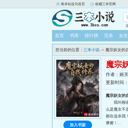
将本站设为首页
收藏三本官网
首页
书库
排行榜
完本
女生
您当前的位置：
三本小说
-> 魔宗妖女的
魔宗
作者：姬
更新时间：202
魔宗妖女的
我叫柳
么是魔女不
都在追杀我
摩擦！...
加入书架