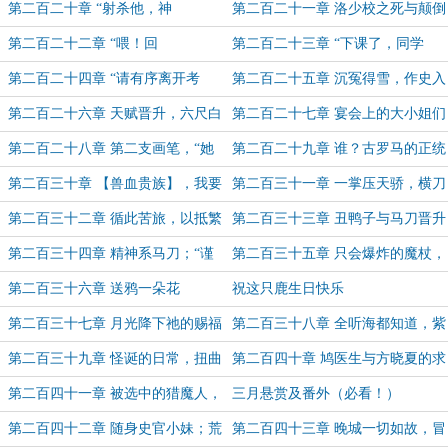
空飞来（9k求票）
（1.1w大章求票）
第二百二十章 “射杀他，神
第二百二十一章 洛少校之死与颠倒
枪！”（1.1w求票）
的世界（9.8k求票）
第二百二十二章 “喂！回
第二百二十三章 “下课了，同学
来！”（9.8k求票）
们”（8k）
第二百二十四章 “请有序离开考
第二百二十五章 沉冤得雪，作史入
场，不要回头”（1w求票）
志！
第二百二十六章 天赋晋升，六尺白
第二百二十七章 宴会上的大小姐们
阳！
与【缸中之脑】
第二百二十八章 第二支画笔，“她
第二百二十九章 谁？古罗马的正统
是鸦”（8k）
继承者？（8k加更，新年快乐！）
第二百三十章 【兽血贵族】，我要
第二百三十一章 一掌压天骄，横刀
和你打！（求票）
败群敌！（8k求票）
第二百三十二章 循此苦旅，以抵繁
第二百三十三章 丑鸭子与马刀晋升
星（9k求票）
（8k）
第二百三十四章 精神系马刀；“谨
第二百三十五章 只会爆炸的魔杖，
遵上喻”（8k求票）
晚风捎来故人的讯息（8k）
第二百三十六章 送鸦一朵花
祝这只鹿生日快乐
（1w，为盟主“S赎”加更）
第二百三十七章 月光降下祂的赐福
第二百三十八章 全听海都知道，紫
（8k）
荆洛家，只有两个儿子（求票）
第二百三十九章 怪诞的日常，扭曲
第二百四十章 鸠医生与方晓夏的求
的世界（6k）
救（9k）
第二百四十一章 被选中的猎魔人，
三月悬赏及番外（必看！）
与少年一起逃脱命运的追赶（月初求
第二百四十二章 随身史官小妹；荒
第二百四十三章 晚城一切如故，冒