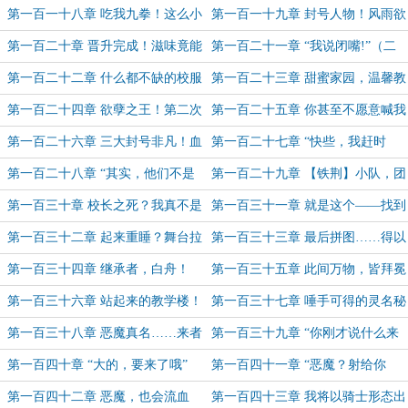
弟和舟学长（6.5k）
掉“四大天王”的野望（5k）
第一百一十八章 吃我九拳！这么小
第一百一十九章 封号人物！风雨欲
声还想制霸校园？（二合一）
来与晋升开始！（二合一）
第一百二十章 晋升完成！滋味竟能
第一百二十一章 “我说闭嘴!”（二
如此美妙？
合一）
第一百二十二章 什么都不缺的校服
第一百二十三章 甜蜜家园，温馨教
（二合一）
室
第一百二十四章 欲孽之王！第二次
第一百二十五章 你甚至不愿意喊我
进化（5k）
一声……校长!（5k）
第一百二十六章 三大封号非凡！血
第一百二十七章 “快些，我赶时
色折刀（二合一）
间”（二合一）
第一百二十八章 “其实，他们不是
第一百二十九章 【铁荆】小队，团
冲你们来的……”
灭！
第一百三十章 校长之死？我真不是
第一百三十一章 就是这个——找到
校园偶像！
你了！
第一百三十二章 起来重睡？舞台拉
第一百三十三章 最后拼图……得以
开高潮的帷幕！（5k）
苏生！
第一百三十四章 继承者，白舟！
第一百三十五章 此间万物，皆拜冕
旒
第一百三十六章 站起来的教学楼！
第一百三十七章 唾手可得的灵名秘
祂在看我！
宝!（5.6k）
第一百三十八章 恶魔真名……来者
第一百三十九章 “你刚才说什么来
何人！
着？”
第一百四十章 “大的，要来了哦”
第一百四十一章 “恶魔？射给你
看！”
第一百四十二章 恶魔，也会流血
第一百四十三章 我将以骑士形态出