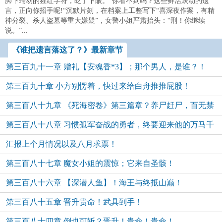
脚下蠕动的猩红字符，眨了下眼。“你看不到吗？这些鲜活跃动的遗
言，正向你招手呢!“沉默片刻，在档案上工整写下“喜深夜作案，有精
神分裂、杀人盗墓等重大嫌疑”，女警小姐严肃抬头：“刑！你继续
说。”...
《谁把遗言落这了？》最新章节
第三百九十一章 赠礼【安魂香*3】；那个男人，是谁？！
第三百九十章 小方别愣着，快过来给白舟推推屁股！
第三百八十九章 《死海密卷》第三篇章？养尸赶尸，百无禁
第三百八十八章 习惯孤军奋战的勇者，终要迎来他的万马千
忌！
汇报上个月情况以及八月求票！
军！
第三百八十七章 魔女小姐的震惊；它来自圣骸！
第三百八十六章 【深潜人鱼】！海王与终抵山巅！
第三百八十五章 晋升贵命！武具到手！
第三百八十四章 倒也可斩？晋升！贵命！贵命！