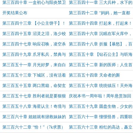
卷》第二篇章，解锁！
群星的合唱！】
第三百四十章 一盒初心与阳炎禁卫
第三百四十一章 三大兵种，水下的
青铜古门！
开奖结果公布
第三百四十二章 “妈妈，她一直都
是我的英雄”（6k）
第三百四十三章 【小公主饼干】！
第三百四十四章 打起来，打起来！
（感谢“墨玉染清”打赏盟主！）
第三百四十五章 沼灵之泪，洛少校
第三百四十六章 沉眠在军火库中，
的遗产？
等待继承的庞大军队！
第三百四十七章 响应召唤，凌空杀
第三百四十八章 折服【暴怒】，百
至！
鬼夜行！（5k）
第三百四十九章 爪牙私兵，禁典与
第三百五十章 【钻石公主】与听海
魔武士！（9k，为盟主“张爱雪”加
震动（8k，为盟主“清水掠木”加更）
第三百五十一章 月光好梦，来自白
第三百五十二章 新的医师；人生首
更）
舟的灌输（9k，为盟主墨玉染清加
次百鬼夜行（7k，求票！）
第三百五十三章 下城区，没有活着
第三百五十四章 天命者的厮
更！）
的传奇！
杀，“你怎么突然开了？”（7k求票）
第三百五十五章 两口黑箱，命契玄
第三百五十六章 统统镇压！天外海
妙，《翻刀覆剑乾坤式》呼之欲出！
星之卵的异动！
第三百五十七章 胜利者就是要狠狠
庆祝本书一周年啦！周年悬赏加回
掠夺败北者的一切口牙（月票求
馈抽奖！
第三百五十八章 海星认主！奇境与
第三百五十九章 圆盘生物，少女的
票！）
破境的融合！（月初求票！）
求救（8k求票！）
第三百六十章 姐姐就有拯救妹妹的
第三百六十一章 憧憬怪兽，四重联
义务（8k求票！）
奏！
第三百六十二章 “恰！”（7k求票）
第三百六十三章 粉红的高达，矗立