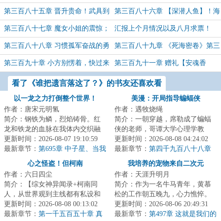
者之影】！
贵命！贵命！
第三百八十五章 晋升贵命！武具到
第三百八十六章 【深潜人鱼】！海
手！
王与终抵山巅！
第三百八十七章 魔女小姐的震惊；
汇报上个月情况以及八月求票！
它来自圣骸！
第三百八十八章 习惯孤军奋战的勇
第三百八十九章 《死海密卷》第三
者，终要迎来他的万马千军！
篇章？养尸赶尸，百无禁忌！
第三百九十章 小方别愣着，快过来
第三百九十一章 赠礼【安魂香
给白舟推推屁股！
*3】；那个男人，是谁？！
看了《谁把遗言落这了？》的书友还喜欢看
以一龙之力打倒整个世界！
美漫：开局指导蝙蝠侠
作者：唐宋元明氢
作者：遇牧烧绳
简介：钢铁为鳞，烈焰铸骨。红
简介：一朝穿越，席勒成了蝙蝠
龙和铁龙的血脉在我体内交织融
侠的老师，哥谭大学心理学教
合，构筑出耀眼的新生，烈焰与
更新时间：2026-08-07 19:10:59
授。刚来第一天，布鲁斯·韦恩就
更新时间：2026-08-08 04:24:02
钢铁是我与生俱...
最新章节：
第695章 中子星、当我
进了心理诊室。...
最新章节：
第四千九百八十八章
的儿子吧、婚礼
前进约克前进（六）
心之怪盗！但柯南
我培养的宠物来自二次元
作者：六日四尘
作者：天涯升明月
简介：【综女神异闻录+柯南同
简介：作为一名牛马青年，黄慕
人，从世界观到主线都有私设和
松的工作朝五晚九，心力憔悴。
魔改】【无女主，有酒厂马甲，
更新时间：2026-08-08 00:13:02
而某天，在幽暗的小巷里，他遇
更新时间：2026-08-06 20:49:31
主角带着P游戏界...
最新章节：
第一千五百五十章 真
到了一只呆萌可...
最新章节：
第497章 这就是我们的