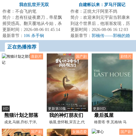
假宝石
羁绊呀！（上）
我在乱世开无双
自建帐以来：罗马汗国记
作者：不会飞的笔
作者：正统大汗阿里不鸽
简介：忽有狂徒夜磨刀，帝星飘
简介：欢迎来到元宇宙当郭康来
摇荧惑高。翻天覆地从今始，杀
到这个世界后，他渐渐发现，历
人何须惜手劳。......武朝末年，诸
更新时间：2026-08-06 01:45:14
史似乎有些不对。在东罗马故
更新时间：2026-08-06 16:12:03
侯割据，烽...
最新章节：
106 杀手锏
地，出现了一个被...
最新章节：
郭楠传——郭楠的婚
姻大事
正在热播推荐
喜剧片
国产剧
剧情片
HD
更新第10集
更新HD
熊猫计划之部落
我的神灯朋友们
最后孤屋
奇遇记
成龙,马丽,乔杉,于洋,
杨晨,曾怀毅,宋言之,代
格蕾塔·李,瓦格纳·马
王影璐,张子栋,王成思
严战,赵振威,Lysenko
拉,西德·爱德华兹,
国产剧
女频恋爱
国产剧