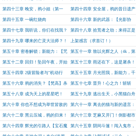
（求追读）
人
第四十三章 晚安，鸦小姐（第一
第四十四章 安全屋，鸦的昔日遗产
更）
（第二更）
第四十五章 一碗红烧肉
第四十六章 新的武器：【光影协
律】（第一更）
第四十七章 我听说，你们在找我？
第四十八章 拾荒者之劫；来得正是
（第二更）
时候
第四十九章 哪来的亡灵大法师？！
上架感言（求首订！）
第五十章 密卷解锁；新能力：【咒
第五十一章 致以光辉之人（4k，第
缚巨像】！
二更）
第五十二章 回归！坠回午夜，开始
第五十三章 雨还在下，这是屠杀！
猎杀！（第三更，日万求首订！）
（4k第一更）
第五十四章 2级冒险者与“机动行
第五十五章 月光照我，新能力，千
者”（4.5k第二更）
面之月第二变！（4k）
第五十六章 鸦的消失？【梵高】杀
第五十七章 晋升！心之力！斩斩
至（5k第一更）
斩！（5k第二更）
第五十八章 成为天上的星星吧！
第五十九章 逃出生天，小黑猫白舟
BOOM！（3k）
不会被小狗少女捡到（4k第一更）
第六十章 你也不想成为举世皆敌的
第六十一章 离去的猫与新的遗言：
包庇者吧？小方同学！（5k第一更）
蜘蛛！（3k第二更）
第六十二章 黑云压城，鸦的归来！
第六十三章 芝麻又开门！倒影都市
（4.5k）
（5k！）
第六十四章 辉光的引路人【宝石魔
第六十五章 阴间斗篷！闯入鬼市，