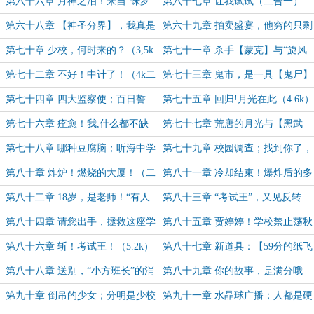
女】（4.7k）
月亮巷66号（6k）
第六十六章 月神之泪！来自“诛罗
第六十七章 让我试试（二合一）
纪”的魔杖？（二章合一）
第六十八章 【神圣分界】，我真是
第六十九章 拍卖盛宴，他穷的只剩
魔纹大师！（4k第二更！）
钱了（4k第一更）
第七十章 少校，何时来的？（3,5k
第七十一章 杀手【蒙克】与“旋风
第二更）
护送”业务（5k）
第七十二章 不好！中计了！（4k二
第七十三章 鬼市，是一具【鬼尸】
合一）
…！（5k）
第七十四章 四大监察使；百日誓
第七十五章 回归!月光在此（4.6k）
师！（4k二合一）
第七十六章 痊愈！我,什么都不缺
第七十七章 荒唐的月光与【黑武
了（5k）
士】！（6k）
第七十八章 哪种豆腐脑；听海中学
第七十九章 校园调查；找到你了，
的“救救我”（二合一）
白舟！
第八十章 炸炉！燃烧的大厦！（二
第八十一章 冷却结束！爆炸后的多
合一）
方反应
第八十二章 18岁，是老师！“有人
第八十三章 “考试王”，又见反转
追杀我”（二合一）
（二合一）
第八十四章 请您出手，拯救这座学
第八十五章 贾婷婷！学校禁止荡秋
校!
千！（5.7k！）
第八十六章 斩！考试王！（5.2k）
第八十七章 新道具：【59分的纸飞
机】（5.1k）
第八十八章 送别，“小方班长”的消
第八十九章 你的故事，是满分哦
失（5.7k）
（二合一）
第九十章 倒吊的少女；分明是少校
第九十一章 水晶球广播；人都是硬