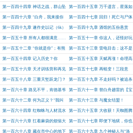
么？（5.2k！）
击！（万字大章）
第一百四十四章 神话之战，群山坠
第一百四十五章 万千遗言，星落如
落！（8.1k大章）
雨！（6k）
第一百四十六章 “白舟，我来接你
第一百四十七章 回归！死亡与尸体
放学”（6k！）
（6k）
第一百四十九章 遂作史以记（6k）
第一百四十九章 酒馆的五份悬赏
令！“周学长”后续
第一百五十章 所有人都很满意……
第一百五十一章 你这人，还怪好玩
我也是（6k）
的(6k)
第一百五十二章 “你就是你”；有熊
第一百五十三章 雷电目击；这不是
出没（6k）
我的猫吗（1.1w大章!）
第一百五十四章 记入历史？你
第一百五十五章 天赋再涨！命理高
的“传说度”增加了（5k）
度五尺九寸！（4.7k）
第一百五十六章 天才训练营和再见
第一百五十七章 再蜕变！三段意
遗言
种！
第一百五十八章 三重天堑跃龙门？
第一百五十九章 不走好吗？被追杀
方晓夏的发现！
的宝石魔女
第一百六十章 路见不平，肯德基爷
第一百六十一章 替白舟趟雷的【宝
爷相助
石魔女】（5k）
第一百六十二章 何为正义？“我叫
第一百六十三章 与魔女结盟！
他洛少校”（5k）
第一百六十四章 红蜘蛛与人材流水
第一百六十五章 大收获！天蜘图腾
线？找到你了！
与金蛛蛊！（5.6k）
第一百六十六章 扛着麻袋的烦恼大
第一百六十七章 即便下地狱，你也
盗？少校，我要进来了哦~
陪着我吗？（8k）
第一百六十八章 藏在市中心的地下
第一百六十九章 九个神秘人与“洛