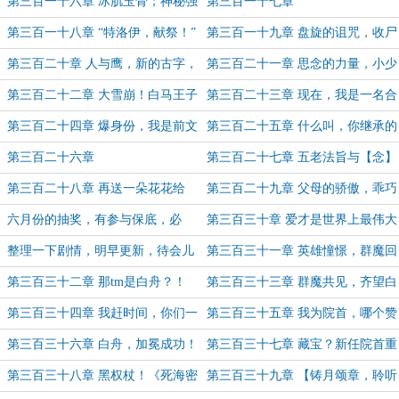
体悟冰寒核心！
二阶仪式师！（5k）
第三百一十六章 冰肌玉骨；神秘强
第三百一十七章
大的茅草屋主人
第三百一十八章 “特洛伊，献祭！”
第三百一十九章 盘旋的诅咒，收尸
与遗言
第三百二十章 人与鹰，新的古字，
第三百二十一章 思念的力量，小少
【念】！
爷的遗言，准备撤离
第三百二十二章 大雪崩！白马王子
第三百二十三章 现在，我是一名合
回归现世！
格的狂想症患者了
第三百二十四章 爆身份，我是前文
第三百二十五章 什么叫，你继承的
明继承者（5k）
才是真罗马？
第三百二十六章
第三百二十七章 五老法旨与【念】
字的渴望！
第三百二十八章 再送一朵花花给
第三百二十九章 父母的骄傲，乖巧
你，鸦老师
的小俞
六月份的抽奖，有参与保底，必
第三百三十章 爱才是世界上最伟大
看！
的魔法
整理一下剧情，明早更新，待会儿
第三百三十一章 英雄憧憬，群魔回
在群里发红包~
归（8k求票）
第三百三十二章 那tm是白舟？！
第三百三十三章 群魔共见，齐望白
（6k）
舟（6k）
第三百三十四章 我赶时间，你们一
第三百三十五章 我为院首，哪个赞
起，正面上我！（5k）
成，哪个反对？（6k）
第三百三十六章 白舟，加冕成功！
第三百三十七章 藏宝？新任院首重
（6k）
临他忠诚的七罪殿堂！
第三百三十八章 黑权杖！《死海密
第三百三十九章 【铸月颂章，聆听