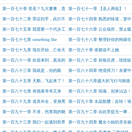
工厂（5.5k）
少校”（5k）
第一百七十章 登圣？九大董事，贵
第一百七十一章 【圣人再临】！
客是谁？
第一百七十二章 罪证到手，此行不
第一百七十四章 熟悉的味道，笼中
虚
鸟！（5k）
第一百七十五章 我需要一个代步工
第一百七十六章 公众场所，禁止吸
具
烟！（4.5k）
第一百七十七章 something like
第一百七十八章 整理好你的狗屎生
this(7.3k)
活，出发了，少女！
第一百七十九章 现在开始，亡命天
第一百八十章 谁都追不上她
涯（5k）
第一百八十一章 欢迎来到，真实的
第一百八十二章 前狼后虎，统统砍
世界
翻（5.4k跨年快乐）
第一百八十三章 我就是，你的眼
第一百八十四章 绝境挥刀！灰雾中
睛！（新年快乐）
的不速之客！（5k）
第一百八十五章 天鹅，飞起来了！
第一百八十六章盛大的飞行与狭路
（5.3k）
相逢
第一百八十七章 肯德基爷爷又来
第一百八十八章 招魂，别来沾边！
了，结盟对抗全世界（6k）
第一百八十九章 道具补全，变身黑
第一百九十章 水晶骷髅；反转！谁
猫（5k）
在那里？（8.7k）
第一百九十一章 不准，伤害我的晓
第一百九十二章 自此菩提无一事，
夏！（1w求票！）
小虾跳出绿萍中（6k）
第一百九十三章 我们一起逃到世界
第一百九十四章 魔女小姐的灵名秘