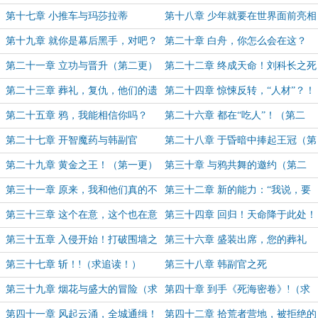
径
第十七章 小推车与玛莎拉蒂
第十八章 少年就要在世界面前亮相
（5k）
第十九章 就你是幕后黑手，对吧？
第二十章 白舟，你怎么会在这？
（4k）
（第一更）
第二十一章 立功与晋升（第二更）
第二十二章 终成天命！刘科长之死
（第一更）
第二十三章 葬礼，复仇，他们的遗
第二十四章 惊悚反转，“人材”？！
言呢？！
第二十五章 鸦，我能相信你吗？
第二十六章 都在“吃人”！（第二
（第一更）
更）
第二十七章 开智魔药与韩副官
第二十八章 于昏暗中捧起王冠（第
的“馋”（第一更）
二更）
第二十九章 黄金之王！（第一更）
第三十章 与鸦共舞的邀约（第二
更）
第三十一章 原来，我和他们真的不
第三十二章 新的能力：“我说，要
一样
有光”（求追读）
第三十三章 这个在意，这个也在意
第三十四章 回归！天命降于此处！
（求追读）
（求追读）
第三十五章 入侵开始！打破围墙之
第三十六章 盛装出席，您的葬礼
日（求追读）
（第二更求追读！）
第三十七章 斩！!（求追读！）
第三十八章 韩副官之死
第三十九章 烟花与盛大的冒险（求
第四十章 到手《死海密卷》!（求
追读！）
追读!）
第四十一章 风起云涌，全城通缉！
第四十二章 拾荒者营地，被拒绝的