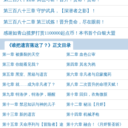
第三百八十三章 守护武具，【深潜者之影】！
第三百八十二章 第三试炼！晋升贵命，尽在眼前！
感谢如青山揽梦打赏1100000起点币！本书首个白银大盟
《谁把遗言落这了？》正文目录
第一章 被撕裂的天空
第二章 血色公审
第三章 你能看见我？
第四章 其名为鸦
第五章 黑室、黑箱与遗言
第六章 非凡者与启蒙魔药
第七章 就……成为非凡者了？
第八章 二次晋升的命理天赋！
第九章 特洛伊，特洛伊，睡醒
第十章 回归，衣角微脏
啦……
第十一章 禁忌知识与神的儿子
第十二章 秘法【月烬】
第十三章 新的遗言
第十四章 机械矛枪
第十五章 天命序列与【冒险者】途
第十六章 融合！《月烬誓圣斩》