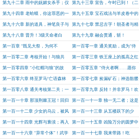
（5k）
着头皮成长的（5.6k）
第九十二章 雨中的妩媚女杀手；仪
第九十三章 宣告，午时已到！（二
式岂是如此不便之物（三合一）
合一）
第九十四章 老蛤蟆，你这罪恶的一
第九十五章 宝石戏法与羊皮卷中的
生…到此为止！
神秘途径
第九十六章 新的道具，神笔良子与
第九十七章 禁忌古字！朝圣者与精
墟界深层
英考核！（二合一）
第九十八章 晋升！3级天命者白
第九十九章 融会贯通，斩！
舟！（中秋快乐！）
第一百章 “既见大祭，为何不
第一百零一章 通关奖励，成为“侍
拜？”（二合一）
火者”？（二合一）
第一百零二章 考核开始！与狼共
第一百零三章 铁王座上的孤高之红
舞！（二合一）
第一百零四章 “小红帽与狼”的故
第一百零五章 “侍火者啊……愿你
事；继承者（二合一）
加冕为王！”（二合一）
第一百零六章 终至罗马!亡语森林
第一百零七章 捡漏矿石；神选骷髅
与幽绿矿洞（二合一）
王（二合一）
第一百零八章 通关考核第二关；一
第一百零九章 反转！并非罗马！欢
个异常惊悚的发现（二合一）
迎来到……【诛罗纪】！
第一百一十章 那顶荆棘王冠！回归
第一百一十一章 独一无二者；这是
现世！（二合一）
我家！（6k）
第一百一十二章 少女的乌云，被风
第一百一十三章 从五楼跃下的少
风火火的悍匪洞开（6k）
年；他就要在人前登场（二合一）
第一百一十四章 光辉与亵渎；再入
第一百一十五章 凶险万分的圆梦中
倒影墟界！（二合一）
学和如鱼得水的舟学长（5k）
第一百一十六章 “异常个体”！武学
第一百一十七章 我来带路！吃