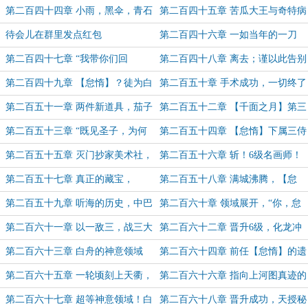
票！）
郊深处的晚城（8k）
险的游子回家（8k求票）
第二百四十四章 小雨，黑伞，青石
第二百四十五章 苦瓜大王与奇特病
长街尽头的医生小姐（8k）
历
待会儿在群里发点红包
第二百四十六章 一如当年的一刀
（1.1w求票）
第二百四十七章 “我带你们回
第二百四十八章 离去；谨以此告别
家”（1w求票）
他的童年（7.6k）
第二百四十九章 【怠惰】？徒为白
第二百五十章 手术成功，一切终了
舟做嫁衣
（7k）
第二百五十一章 两件新道具，茄子
第二百五十二章 【千面之月】第三
与晚安
变，【堕圣医师】
第二百五十三章 “既见圣子，为何
第二百五十四章 【怠惰】下属三侍
不拜？”
从，恭迎主上归位！
第二百五十五章 灭门抄家美术社，
第二百五十六章 斩！6级名画师！
我主【怠惰】在此！
画笔到手！
第二百五十七章 真正的藏宝，
第二百五十八章 满城沸腾，【怠
【清明上河图·赝作】到手！
惰】是谁？
第二百五十九章 听海的历史，中巴
第二百六十章 领域展开，“你，怠
车遇袭（6k）
惰了”（5k）
第二百六十一章 以一敌三，战三大
第二百六十二章 晋升6级，化龙冲
封号！晋升之机！
天，白舟登神！（求票）
第二百六十三章 白舟的神意领域
第二百六十四章 前任【怠惰】的遗
言，禁典解锁第二篇章的希望！
第二百六十五章 一轮顷刻上天衢，
第二百六十六章 指向上河图真迹的
逐退群星与残月！（5k）
遗言；神意领域，绽放！（二合一）
第二百六十七章 超等神意领域！白
第二百六十八章 晋升成功，天授秘