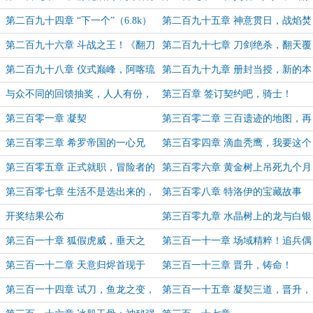
出！
开始！
第二百九十四章 “下一个”（6.8k）
第二百九十五章 神意贯日，战焰焚
身！
第二百九十六章 斗战之王！《翻刀
第二百九十七章 刀剑绝杀，翻天覆
覆剑乾坤式》！
地！
第二百九十八章 仪式巅峰，阿喀琉
第二百九十九章 册封当授，新的本
斯之怒！（5k）
能，万兽伏行！（月初求票！）
与众不同的回馈抽奖，人人有份，
第三百章 签订契约吧，骑士！
必看！
（8k，为盟主张爱雪加更！）
第三百零一章 凝契
第三百零二章 三百遗迹的地图，再
临希罗（5k）
第三百零三章 希罗帝国的一心兄
第三百零四章 滴血秃鹰，我要这个
弟…冒险者协会（5k）
（5k）
第三百零五章 正式就职，冒险者的
第三百零六章 黄金树上吊死九个月
故事开端（6k）
亮（5k）
第三百零七章 生活不是选出来的，
第三百零八章 特洛伊的宝藏故事
是活出来的（6k）
开奖结果公布
第三百零九章 水晶树上的龙与白银
狮子！
第三百一十章 狐假虎威，垂天之
第三百一十一章 场域精粹！追兵偶
鹰！
遇白银狮子（5k）
第三百一十二章 天意归烬首现于
第三百一十三章 晋升，铸命！
世，讨伐成功，试炼完成！
第三百一十四章 试刀，鱼龙之变，
第三百一十五章 凝契三道，晋升，