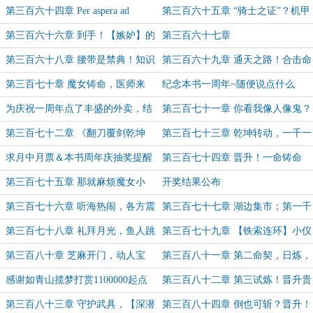
在大地之上（7k求票！）
第三百六十四章 Per aspera ad
第三百六十五章 “骑士之证”？机甲
astra（6k）
变身器！
第三百六十六章 到手！【嫉妒】的
第三百六十七章
恶魔细胞！（7.6k求票！）
第三百六十八章 腰带是禁典！知识
第三百六十九章 通天之路！合击命
到手！
契！
第三百七十章 魔女铸命，医师来
纪念本书一周年~随便说点什么
袭！
为庆祝一周年点了丰盛的外卖，结
第三百七十一章 你看我像人像鬼？
果食物中毒…
像怠惰还是…周学长！
第三百七十二章 《翻刀覆剑乾坤
第三百七十三章 乾坤转动，一千一
式》！（6k）
百一十三次！
求月中月票＆本书周年庆抽奖提醒
第三百七十四章 晋升！一命铸命
师！
第三百七十五章 那就麻烦魔女小
开奖结果公布
姐，与我继续结盟下去吧！
第三百七十六章 听海热闹，各方震
第三百七十七章 湖边集市；第一千
动，少年少女再次出发
零一次抵抗修复！
第三百七十八章 礼拜月光，鱼人跳
第三百七十九章 【铁索连环】小仪
湖！
式，鱼人交配，“你来！”
第三百八十章 芝麻开门，动人宝
第三百八十一章 第二命契，日炼，
藏！
《太阳拳》！（月底求票！）
感谢如青山揽梦打赏1100000起点
第三百八十二章 第三试炼！晋升贵
币！本书首个白银大盟
命，尽在眼前！
第三百八十三章 守护武具，【深潜
第三百八十四章 倒也可斩？晋升！