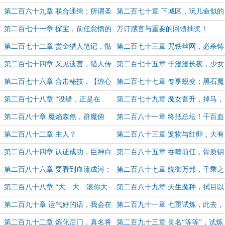
舟，你成了！（5k求票）
技，【天意归烬】！
第二百六十九章 联合通缉；所谓圣
第二百七十章 下城区，玩儿命似的
骸，疑似冒险者前辈！
逃亡！（6k）
第二百七十一章 探宝，前任怠惰的
万订感言与重要的回馈抽奖！
安全屋！
第二百七十二章 赏金猎人笔记，骷
第二百七十三章 咒铁丝网，必杀铸
髅遗骸！（5k）
命师的恐怖陷阱，到手！
第二百七十四章 又见遗言，猎人传
第二百七十五章 于漫漫长夜，少女
承，到手！（5k）
开始狩猎！（5k）
第二百七十六章 合击秘技，【缠心
第二百七十七章 专享蜕变；黑石魔
共噬】！
女来了（6k）
第二百七十八章 “没错，正是在
第二百七十九章 魔女晋升，掉马，
下！”（6k）
故人相认（7k）
第二百八十章 魔焰森然，群魔俯
第二百八十一章 终抵总坛！千百血
首，恭迎院首归位！（5.4k）
眸，齐迎新主！（5k）
第二百八十二章 主人？
第二百八十三章 宠物与红卵，大有
来历的海星！
第二百八十四章 认证成功，巨神白
第二百八十五章 吞噬前任，骨质钥
舟！
匙
第二百八十六章 要看到血流成河；
第二百八十七章 统御万邦，千乘之
晋升铸命师的野望
王！（5k）
第二百八十八章 “大…大…滚你大
第二百八十九章 天生魔种，拭目以
爷！”
待！
第二百九十章 运气好的话，我会在
第二百九十一章 七重试炼，此去，
三天后，成为一名【铸命师】
只许成功！（5k）
第二百九十二章 炼化后门，真名将
第二百九十三章 灵名“等等”，试炼