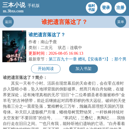
三本小说
手机版
临时
登录
注册
书架
m.3bxs.com
谁把遗言落这了？
返回
菜单
谁把遗言落这了？
作者：南山予鹿
类别：二次元
状态：连载中
更新时间：2026-08-05 16:06:13
最新章节：
第三百九十一章 赠礼【安魂香*3】；那个男
人，是谁？！
开始阅读
加入书架
谁把遗言落这了？简介：
其实一天有个小时。活跃在现世幕后的天命者们，会在零点准时
步入昏暗小巷，坠入地球背面的倒影墟界。然而只有白舟知晓，在墟
界更深处，还有掩埋真相的无尽“旧日”十二位希腊圣者吞服被称作“金
羊毛”的古神脐带，前赴后继掀起对四尊邪秽的伟大远征。破碎的天使
拖着三分之一晨星坠落，繁殖孵化三万年，觊觎高居理想天国的万肢
母体。补天巨人遗骸横尸月壤，蟠桃母树荒野恸哭，一杆铁棒持续对
太空发射“不要回答”的信号。……“寒武纪，三叠纪，奥陶纪……我独
自行走在旧日之间。”“也只有我，能聆听祂们遗响的亡语。”白舟看着