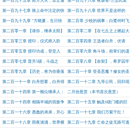
之外，谁都不要被世界找到
宝
第一百九十五章 前方大火，禁止通
第一百九十六章 夜袭者-三型武装
行！（6k）
直升飞机！（6k）
第一百九十七章 骑上命中注定的快
第一百九十八章 世界不是这样的
马（6.7k）
（7k）
第一百九十九章 “方晓夏，生日快
第二百章 少校的祸事；白鹭何时飞
乐”（8k求票）
翔（5.6k）
第二百零一章 【请你，继承太阳】
第二百零二章 【在七丘之上燃起大
火，将命运焚尽！】
第二百零三章 授印，仪式师入阶
第二百零四章 王选者白舟，伏请
【天枢】授印！（二合一）
第二百零五章 授印功成，登堂入
第二百零六章 角斗场，前辈们的遗
室！
言（5k）
第二百零七章 晋升5级，斗战之
第二百零八章 【命契】，希罗囚牢
王！
第二百零九章 【历史，将为你垂落
第二百一十章 登圣恶魔？修女的圣
目光】
谕（6k）
第二百一十一章 白舟想要，白舟得
第二百一十二章 九等公民，回归现
到（5k）
世（6k）
第二百一十四章 第一顺位继承人；
二月份悬赏（本书首次悬赏）
铸命师的晋升魔药！
第二百一十四章 相隔半城的宿敌争
第二百一十五章 触及6级门槛的巨
锋（8.5k，为Aomr盟主加更）
蟒？一刀斩！（9k求票）
第二百一十六章 愚蠢的弟弟，开心
第二百一十七章 我们万紫千红！
的哥哥（6.5k）
（1w求票）
第二百一十八章 雨夜汹涌，世界横
第二百一十九章 亡命之徒无路可逃